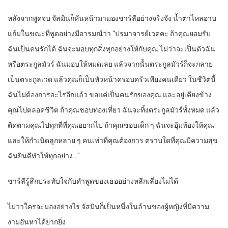
หลังจากพูดจบ จัสมินก็หันหน้ามามองชาร์ลีอย่างจริงจัง น้ำตาไหลอาบ
แก้มในขณะที่พูดอย่างมีอารมณ์ว่า “ปรมาจารย์เวดคะ ถ้าคุณยอมรับ
ฉันเป็นคนรักได้ ฉันจะมอบทุกสิ่งทุกอย่างให้กับคุณ ไม่ว่าจะเป็นตัวฉัน
หรือตระกูลมัวร์ ฉันมอบให้หมดเลย แล้วจากนั้นตระกูลมัวร์ก็จะกลาย
เป็นตระกูลเวด แล้วคุณก็เป็นหัวหน้าครอบครัวเพียงคนเดียว ในชีวิตนี้
ฉันไม่ต้องการอะไรอีกแล้ว ขอแค่เป็นคนรักของคุณ และอยู่เคียงข้าง
คุณไปตลอดชีวิต ถ้าคุณชอบท่องเที่ยว ฉันจะทิ้งตระกูลมัวร์ทั้งหมด แล้ว
ติดตามคุณไปทุกที่ที่คุณอยากไป ถ้าคุณชอบเด็ก ๆ ฉันจะอุ้มท้องให้คุณ
และให้กำเนิดลูกหลาย ๆ คนเท่าที่คุณต้องการ ตราบใดที่คุณมีความสุข
ฉันยินดีทำให้ทุกอย่าง…”
ชาร์ลีรู้สึกประทับใจกับคำพูดของเธออย่างหลีกเลี่ยงไม่ได้
ไม่ว่าใครจะมองอย่างไร จัสมินก็เป็นหนึ่งในล้านของผู้หญิงที่มีความ
งามอันหาได้ยากยิ่ง