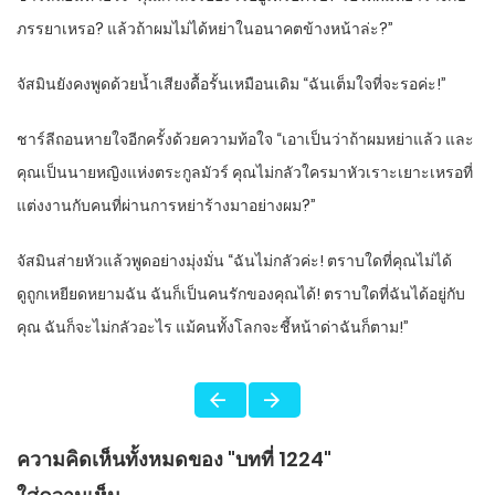
ภรรยาเหรอ? แล้วถ้าผมไม่ได้หย่าในอนาคตข้างหน้าล่ะ?”
จัสมินยังคงพูดด้วยน้ำเสียงดื้อรั้นเหมือนเดิม “ฉันเต็มใจที่จะรอค่ะ!”
ชาร์ลีถอนหายใจอีกครั้งด้วยความท้อใจ “เอาเป็นว่าถ้าผมหย่าแล้ว และ
คุณเป็นนายหญิงแห่งตระกูลมัวร์ คุณไม่กลัวใครมาหัวเราะเยาะเหรอที่
แต่งงานกับคนที่ผ่านการหย่าร้างมาอย่างผม?”
จัสมินส่ายหัวแล้วพูดอย่างมุ่งมั่น “ฉันไม่กลัวค่ะ! ตราบใดที่คุณไม่ได้
ดูถูกเหยียดหยามฉัน ฉันก็เป็นคนรักของคุณได้! ตราบใดที่ฉันได้อยู่กับ
คุณ ฉันก็จะไม่กลัวอะไร แม้คนทั้งโลกจะชี้หน้าด่าฉันก็ตาม!”
ความคิดเห็นทั้งหมดของ "บทที่ 1224"