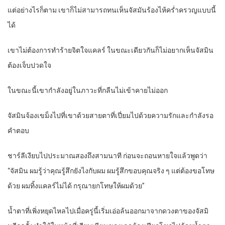
แต่อย่างไรก็ตาม เขาก็ไม่สามารถทนเห็นจัสมันร้องไห้คร่ำครวญแบบนี้
ได้
เขาไม่ต้องการทำร้ายจิตใจแคลร์ ในขณะเดียวกันก็ไม่อยากเห็นจัสมิน
ต้องเจ็บปวดใจ
ในขณะนี้เขากำลังอยู่ในภาวะที่กลืนไม่เข้าคายไม่ออก
จัสมินจ้องเขม็งไปที่เขาด้วยสายตาที่เปี่ยมไปด้วยความรักและกำลังรอ
คำตอบ
ชาร์ลีเงียบไปประมาณสองถึงสามนาที ก่อนจะถอนหายใจแล้วพูดว่า
“จัสมิน ผมรู้ว่าคุณรู้สึกยังไงกับผม ผมรู้สึกขอบคุณจริง ๆ แต่ต้องขอโทษ
ด้วย ผมทิ้งแคลร์ไม่ได้ กรุณายกโทษให้ผมด้วย”
น้ำตาที่เพิ่งหยุดไหลไปเมื่อครู่นี้เริ่มเอ่อล้นออกมาจากดวงตาของจัสมิ