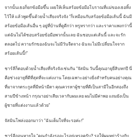
จากนั้นเธอก็ยกข้อมือขึ้น เผยให้เห็นสร้อยข้อมือโบราณที่แม่ของเธอทิ้ง
ไว้ให้ แล้วพูดขึ้นด้วยน้ำเสียงจริงจัง “ก็เหมือนกับสร้อยข้อมือเส้นนี้ ฉันมี
สร้อยข้อมือเส้นอื่น ๆ อยู่ที่บ้านที่ดูดีกว่า หรูหรากว่า และราคาแพงกว่านี้
แต่ฉันไม่ได้ชอบสร้อยข้อมือพวกนั้นเลย ฉันชอบแต่เส้นนี้ และจะรัก
ตลอดไป ความรักของฉันจะไม่มีวันจืดจาง ฉันจะไม่มีเปลี่ยนใจจาก
สร้อยเส้นนี้!”
ชาร์ลีก็ตอบด้วยน้ำเสียงที่จริงจังเช่นกัน “จัสมิน วันนี้คุณอายุยี่สิบหกปี นี่
คือช่วงอายุที่ดีที่สุดที่จะแต่งงาน โดยเฉพาะอย่างยิ่งสำหรับคนอย่างคุณ
ที่มาจากตระกูลที่มีหน้ามีตา คุณควรหาผู้ชายที่ดีเป็นสามีในอีกสองถึง
สามปีข้างหน้า กรุณาอย่าเสียเวลากับผมเลย ผมไม่มีค่าพอ แถมยังเป็น
ผู้ชายที่แต่งงานแล้วด้วย”
จัสมินโพล่งออกมาว่า “ฉันเต็มใจที่จะรอค่ะ!”
ชาร์ลีถอนหายใจ “คุณกำลังรออะไรอยู่เหรอครับ? รอให้ผมหย่าร้างกับ