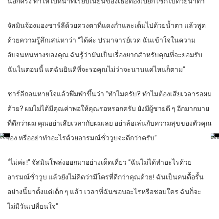
นอีกครั้ง ทำให้ใบหน้าที่เรียบเนียนของเธอต้องเปียกโชกไปด้วยน้ำตา
จัสมินจ้องมองชาร์ลีด้วยดวงตาที่แดงก่ำและเต็มไปด้วยน้ำตา แล้วพูด
ด้วยความรู้สึกเสน่หาว่า “ได้ค่ะ ปรมาจารย์เวด ฉันเข้าใจในความ
อับจนหนทางของคุณ ฉันรู้ว่ามันเป็นเรื่องยากสำหรับคุณที่จะยอมรับ
ฉันในตอนนี้ แต่ฉันยินดีที่จะรอคุณไม่ว่าจะนานแค่ไหนก็ตาม”
ชาร์ลีถอนหายใจแล้วพึมพำขึ้นว่า “ทำไมครับ? ทำไมต้องเสียเวลารอผม
ด้วย? ผมไม่ได้มีคุณค่าพอให้คุณรอหรอกครับ ยังมีผู้ชายดี ๆ อีกมากมาย
ที่ดีกว่าผม คุณอย่าเสียเวลากับผมเลย อย่าล้อเล่นกับความสุขของตัวคุณ
เอง หรืออย่าทำอะไรด้วยอารมณ์ชั่ววูบจะดีกว่าครับ”
“ไม่ค่ะ!” จัสมินโพล่งออกมาอย่างเด็ดเดี่ยว “ฉันไม่ได้ทำอะไรด้วย
อารมณ์ชั่ววูบ แล้วยังไม่คิดว่ามีใครที่ดีกว่าคุณด้วย! ฉันเป็นคนดื้อรั้น
อย่างนี้มาตั้งแต่เด็ก ๆ แล้ว เวลาที่ฉันชอบอะไรหรือชอบใคร ฉันก็จะ
ไม่มีวันเปลี่ยนใจ”