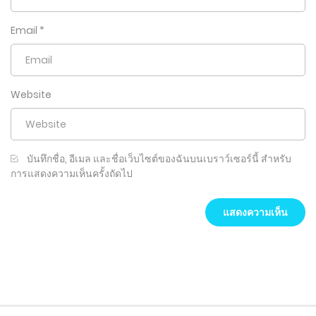
Email
*
Website
บันทึกชื่อ, อีเมล และชื่อเว็บไซต์ของฉันบนเบราว์เซอร์นี้ สำหรับ
การแสดงความเห็นครั้งถัดไป