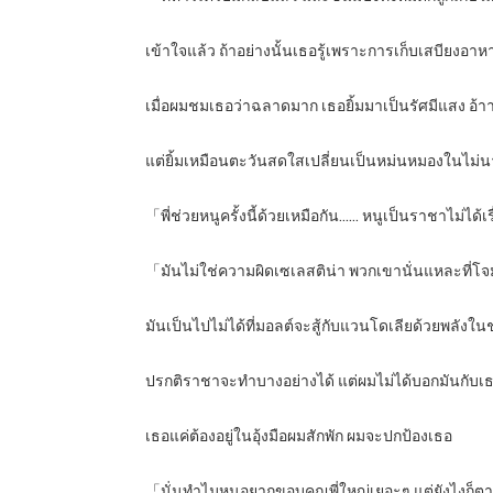
เข้าใจแล้ว ถ้าอย่างนั้นเธอรู้เพราะการเก็บเสบียงอาห
เมื่อผมชมเธอว่าฉลาดมาก เธอยิ้มมาเป็นรัศมีแสง อ้าา 
แต่ยิ้มเหมือนตะวันสดใสเปลี่ยนเป็นหม่นหมองในไม่
「พี่ช่วยหนูครั้งนี้ด้วยเหมือกัน…… หนูเป็นราชาไม่ได้เ
「มันไม่ใช่ความผิดเซเลสติน่า พวกเขานั่นแหละที่โ
มันเป็นไปไม่ได้ที่มอลต์จะสู้กับแวนโดเลียด้วยพลังใน
ปรกติราชาจะทำบางอย่างได้ แต่ผมไม่ได้บอกมันกับเ
เธอแค่ต้องอยู่ในอุ้งมือผมสักพัก ผมจะปกป้องเธอ
「นั่นทำไมหนูอยากขอบคุณพี่ใหญ่เยอะๆ แต่ยังไงก็ตาม