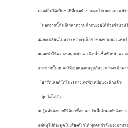
มอลต์ไม่ได้เป็นชาติที่เขตค้าขายคนไปเยอะและแม้ว่
「นอกจากนี้ฉันมีเวลาหวานฉ่ำกับเธอได้ด้วยจำนวนใหญ่เท
ผมจะเปลี่ยนไปมาระหว่างรูเล็กช่ำชองชายของแคลร์
ผมจะทำให้พวกเธอคุกเข่าและฉีดน้ำเชื้อทั่วหน้าพวก
และจากนั้นผมจะให้เธอสองคนจูบกันระหว่างหน้าพว
「ฮาร์ดเลตต์โดโนะ! กางเกงพี่ดูเหมือนจะฉีกแล้ว!」
「อุ้ย ไม่ได้สิ」
ผมรู้แค่หลังจากอิริจิน่าชี้ออกมาว่าเสื้อผ้าผมกำลั
แต่หนูไม่ต้องพูดในเสียงดังก็ได้ ทุกคนกำลังมองมาทางน