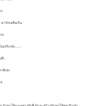
าร
น่ารักเหลือเกิน
นาน
รื่องจริงๆจ้ะ……」
จมตี」
ชาติเอง
ธอ
 ถ้าหนูให้บางอย่างกับพี่ มันจะสร้างปัญหาให้พลเมืองจ้ะ」