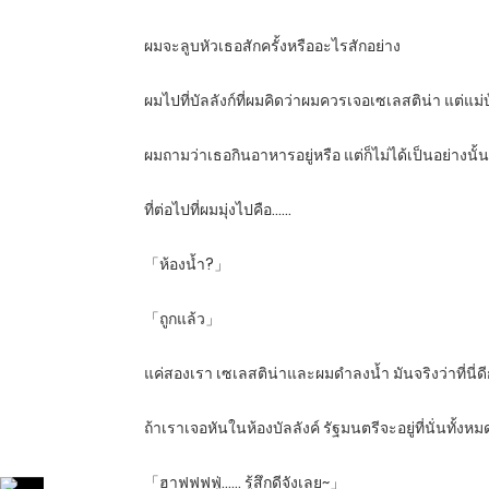
ผมจะลูบหัวเธอสักครั้งหรืออะไรสักอย่าง
ผมไปที่บัลลังก์ที่ผมคิดว่าผมควรเจอเซเลสติน่า แต่แม่บ
ผมถามว่าเธอกินอาหารอยู่หรือ แต่ก็ไม่ได้เป็นอย่างนั้
ที่ต่อไปที่ผมมุ่งไปคือ……
「ห้องน้ำ?」
「ถูกแล้ว」
แค่สองเรา เซเลสติน่าและผมดำลงน้ำ มันจริงว่าที่นี่ดี
ถ้าเราเจอหันในห้องบัลลังค์ รัฐมนตรีจะอยู่ที่นั่นท
「ฮาฟฟฟฟู่…… รู้สึกดีจังเลย~」