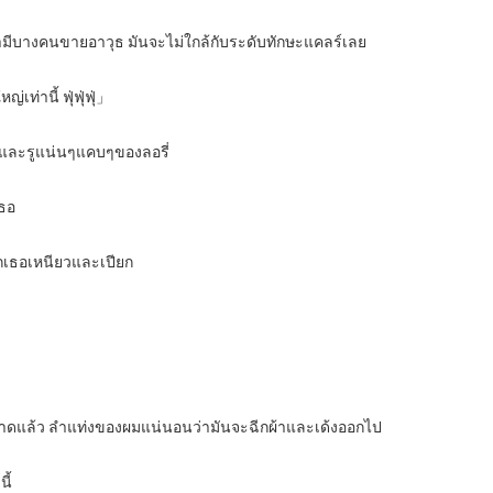
ามีบางคนขายอาวุธ มันจะไม่ใกล้กับระดับทักษะแคลร์เลย
่านี้ ฟุ่ฟุ่ฟุ่」
และรูแน่นๆแคบๆของลอรี่
เธอ
กเธอเหนียวและเปียก
งจะขาดแล้ว ลำแท่งของผมแน่นอนว่ามันจะฉีกผ้าและเด้งออกไป
ี้