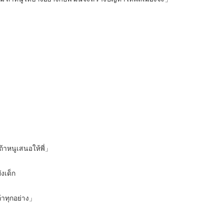
ถ้าหนูเสนอให้พี่」
งเด็ก
ก้าทุกอย่าง」