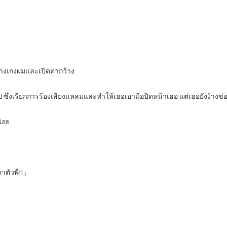
นกางเกงผมและเปิดตากว้าง
ซึ่งเรียกการร้องเสียงแหลมและทำให้เธอเอามือปิดหน้าเธอ แต่เธอยังง้างช่อง
น่อย
ตัวพี่!!」