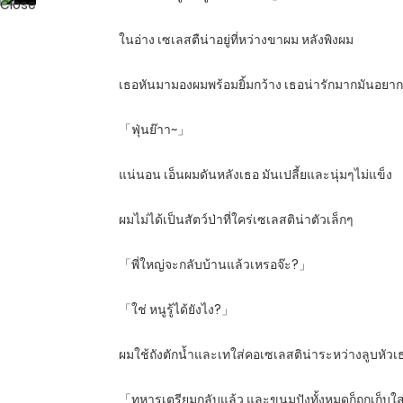
ในอ่าง เซเลสตืน่าอยู่ที่หว่างขาผม หลังพิงผม
เธอหันมามองผมพร้อมยิ้มกว้าง เธอน่ารักมากมันอย
「ฟุ่นย๊าา~」
แน่นอน เอ็นผมดันหลังเธอ มันเปลี้ยและนุ่มๆไม่แข็ง
ผมไม่ได้เป็นสัตว์ป่าที่ใคร่เซเลสติน่าตัวเล็กๆ
「พี่ใหญ่จะกลับบ้านแล้วเหรอจ๊ะ?」
「ใช่ หนูรู้ได้ยังไง?」
ผมใช้ถังตักน้ำและเทใส่คอเซเลสติน่าระหว่างลูบหัวเ
「ทหารเตรียมกลับแล้ว และขนมปังทั้งหมดก็ถูกเก็บใส