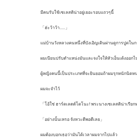
มีคนรับใช้เซเลสติน่าอยู่เยอะรอบแถวๆนี้
「ฮ่ะว้าว้า……」
แม่บ้านวังหลวงคนหนึ่งที่บังเอิญเดินผ่านดูการปูดใ
ผมเนียนปรับตำแหน่งมันและจงใจให้หัวเอ็นเด้งออกไป 
ผู้หญิงคนนี้เป็นประเภทที่จะยินยอมถ้าผมรุกหนักนิดห
ผมจะจำไว้
「โอ้ใช่ ฮาร์ดเลตต์โดโนะ! พระนางเซเลสติน่าเรียกหา
「อย่างนั้นเหรอ จังหวะดีพอดีเลย」
ผมต้องบอกเธอว่ามันได้เวลาผมจากไปแล้ว