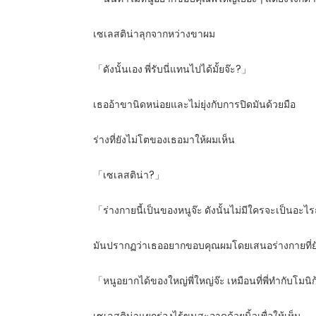
เซเลสติน่าลุกจากหว่างขาผม
「ดังนั้นเอง พี่รับนี่แทนไปได้มั้ยจ๊ะ?」
เธออ้าขานิดหน่อยและไม่ยุ่งกับการปิดมันด้วยมือ
ร่างที่ยังไม่โตของเธอมาให้ผมเห็น
「เซเลสติน่า?」
「ร่างกายนี้เป็นของหนูจ๊ะ ดังนั้นไม่มีใครจะเป็นอะไร
มันปรากฏว่าเธออยากขอบคุณผมโดยเสนอร่างกายที่ยั
「หนูอยากได้ของใหญ่พี่ใหญ่จ๊ะ เหมือนที่พี่ทำกับโมนิ