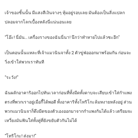
เจ้าของชิ้นนั้น มีแสงสีเงินจางๆ หุ้มอยู่รอบเลย มันต้องเป็นสิ่งแปลก
ปลอมจากโลกเบื้องหลังนี่แน่นอนเลย
“โอ๊ะ! นี่มัน… เครื่องรางของฉันนี่นา! นึกว่าทำหายไปแล้วซะอีก”
เป็นตอนนั้นแหละที่เจ้าแมวนินจาทั้ง 2 ตัวขู่ฟ่อออกมาพร้อมกัน ก่อนจะ
วิ่งเข้าใส่พวกเราทันที
“ระวัง!”
ฉันผลักอาคาริออกไปทันเวลาก่อนที่ทั้งมีดทั้งดาบจะเสียบเข้าใส่กำแพง
ตรงที่พวกเราอยู่เมื่อกี้ได้พอดี ทั้งอาคาริทั้งโทริโกะล้มหงายหลังอยู่ ส่วน
พวกแมวนินจาก็ดึงมีดของตัวเองออกมาจากกำแพงกันได้แล้ว เตรียมจะ
เหวี่ยงมันฟันใส่ทั้งคู่ที่ยังขยับตัวกันไม่ได้
“โทริโกะ! ส่งมา!”