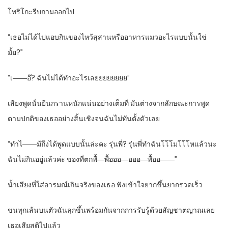
โทริโกะรีบถามออกไป
“เธอไม่ได้ไปแอบกินของไหว้สุสานหรืออาหารแมวอะไรแบบนั้นใช่
มั้ย?”
“เ――อ๊? ฉันไม่ได้ทำอะไรเลยยยยยยยย”
เสียงพูดนั่นยืนกรานหนักแน่นอย่างเต็มที่ มันต่างจากลักษณะการพูด
ตามปกติของเธออย่างสิ้นเชิงจนฉันไม่ทันตั้งตัวเลย
“ทำไ――ม้ถึงได้พูดแบบนั้นล่ะคะ รุ่นพี่? รุ่นพี่ทำฉันโโโมโโโหแล้วนะ
ฉันไม่กินอยู่แล้วค่ะ ของที่ตกพื้―พื้อออ―อออ―พื้ออ――”
น้ำเสียงที่ใส่อารมณ์เกินจริงของเธอ ฟังเข้าใจยากขึ้นยากรวดเร็ว
ขนทุกเส้นบนตัวฉันลุกขึ้นพร้อมกันจากการรับรู้ด้วยสัญชาตญาณเลย
เธอเสียสติไปแล้ว