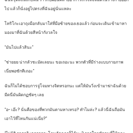
ไป แล้วก็นั่งอยู่ไปตรงที่ฉันอยู่นั่นแหละ
โทริโกะเอาถุงมือกลับมาใส่ที่มือซ้ายของเธอแล้ว ก่อนจะเดินเข้ามาหา
มองมาที่ฉันด้วยสีหน้ากังวลใจ
“มันไปแล้วสินะ”
“ช่ายยย น่ากลัวชะมัดเลยนะ ขอเถอะนะ พวกตัวที่มีร่างแบบกายภาพ
เนี่ยพอซักทีเถอะ”
ฉันก็ไม่ได้ชอบการจู่โจมทางจิตหรอกนะ แต่ให้มันวิ่งเข้ามาฆ่าฉันด้วย
มีดนี่มันผิดกฏชัดๆ เลย
“อ- เอ๊ะ? นั่นคือของที่พวกมันตามหาเหรอ? ทำไมล่ะ? แล้วนี่ฉันถือมัน
เอาไว้ที่ไหนกันแน่เนี่ย?”