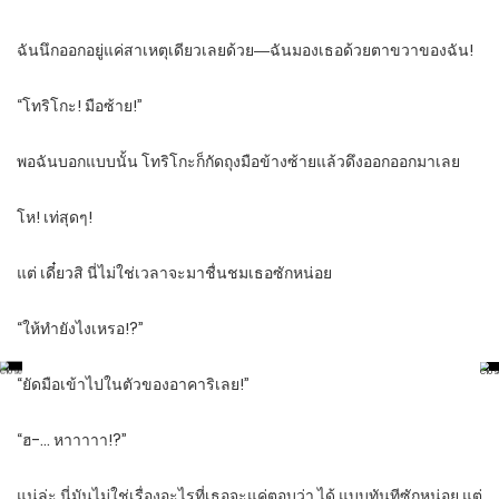
ฉันนึกออกอยู่แค่สาเหตุเดียวเลยด้วย―ฉันมองเธอด้วยตาขวาของฉัน!
“โทริโกะ! มือซ้าย!”
พอฉันบอกแบบนั้น โทริโกะก็กัดถุงมือข้างซ้ายแล้วดึงออกออกมาเลย
โห! เท่สุดๆ!
แต่ เดี๋ยวสิ นี่ไม่ใช่เวลาจะมาชื่นชมเธอซักหน่อย
“ให้ทำยังไงเหรอ!?”
“ยัดมือเข้าไปในตัวของอาคาริเลย!”
“ฮ-… หาาาาา!?”
แน่ล่ะ นี่มันไม่ใช่เรื่องอะไรที่เธอจะแค่ตอบว่า ได้ แบบทันทีซักหน่อย แต่