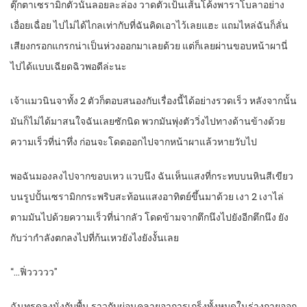
ตุ๊กตาเซรามิกตัวนั้นลอยละล่อง วาดตัวเป้นเส้นโค้งพาราโบลาอย่าง
เอื่อยเฉื่อย ไปไม่ได้ไกลเท่ากับที่ฉันคิดเอาไว้เลยแฮะ แถมไหล่ฉันก็ลั่น
เสียงกรอกแกรกน่าเป็นห่วงออกมาเลยด้วย แต่ก็เลยผ่านขอบหน้าผานี่
ไปได้แบบเฉียดฉิวพอดีล่ะนะ
เจ้าแมวนินจาทั้ง 2 ตัวก็ตอบสนองกับเรื่องนี้ได้อย่างรวดเร็ว หลังจากนั้น
มันก็ไม่ได้มาสนใจฉันเลยซักนิด พวกมันพุ่งตัววิ่งไปทางด้านข้างด้วย
ความเร็วที่น่าทึ่ง ก่อนจะโดดออกไปจากหน้าผาแล้วหายวับไป
พอฉันมองลงไปจากขอบเหว แวบนึง ฉันเห็นแสงที่กระทบบนหินสีเขียว
บนรูปปั้นเซรามิกกระพริบสะท้อนแสงอาทิตย์ขึ้นมาด้วย เงา 2 เงาไล่
ตามมันไปด้วยความเร็วที่น่ากลัว โดดข้ามจากตึกนึงไปยังอีกตึกนึง ยัง
กับว่ากำลังตกลงไปที่ก้นเหวยังไงยังงั้นเลย
“…ฟิ่ววววว”
ฉันทรุดลงนั่งกับพื้น ราวกับผ่อนคลายอาการเกร็งทั้งหมดในร่างกายออก