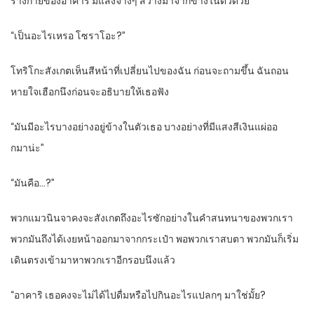
ร่างกายของอาคาริ มีแสงจางๆ สว่างมาจากข้างในตัวด้วย
“เป็นอะไรเหรอ โซราโอะ?”
โทริโกะสังเกตเห็นสีหน้าที่เปลี่ยนไปของฉัน ก่อนจะถามขึ้น ฉันถอน
หายใจเฮือกนึงก่อนจะอธิบายให้เธอฟัง
“มันมีอะไรบางอย่างอยู่ข้างในตัวเธอ บางอย่างที่มีแสงสีเงินแผ่ออ
กมาน่ะ”
“มันคือ…?”
พวกแมวนินจาคงจะสังเกตถึงอะไรซักอย่างในคำสนทนาของพวกเรา
พวกมันถึงได้เงยหน้าออกมาจากกระเป๋า พอพวกเราสบตา พวกมันก็เริ่ม
เดินตรงเข้ามาหาพวกเราอีกรอบนึงแล้ว
“อาคาริ เธอคงจะไม่ได้ไปดื่มหรือไปกินอะไรแปลกๆ มาใช่มั้ย?