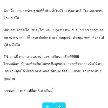
ฉันกรี๊ดออกมา พร้อมๆ กับที่ทั้งฉัน ทั้งโทริโกะ ทั้งอาคาริ ก็โดนแมวถล่ม
โถมเข้าใส่
พื้นที่รอบตัวฉันโดนฝังอยู่ใต้ขนนุ่มๆ อุ้งเท้า หาง กับจมูก พวกเราถูกมวล
มหาประชาแมวที่ไหลทะลักกันเข้ามาไม่หยุดเข้าปกคลุม จนดำดิ่งลงไป
สู่ห้วงลึกกัน
TN: ตอนนี้ เหล่าทาสแมวน่าจะชอบกันนะครับ 55555
ไอเท็มพิเศษ มีแพสซิฟสกิลในการดึงดูดแมวมาจากทั่วทุกสารทิศให้มา
เดินตามคุณได้ มีผลข้างเคียงนิดเดียวเองคือจะมีแมวนินจามาตามฆ่า
คุณด้วย
กฎของ [การแลกเปลี่ยนที่เท่าเทียม]