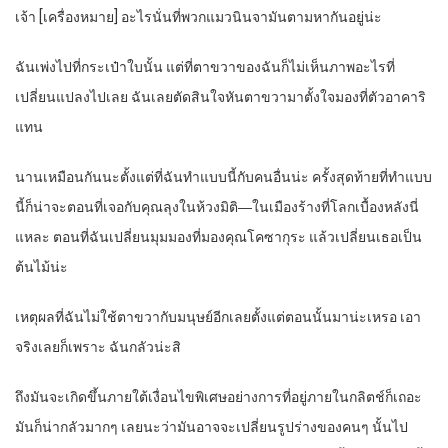
เจ้า [เครื่องหมาย] อะไรนั่นที่พวกแมวนินจามันตามหากันอยู่น่ะ
ฉันเพ่งไปที่กระเป๋าใบนั้น แต่ที่ตาขวาของฉันก็ไม่เห็นภาพอะไรที่
เปลี่ยนแปลงไปเลย ฉันเลยตัดสินใจหันตาขวามาตั้งใจมองที่ตัวอาคาริ
แทน
นานเหมือนกันนะตั้งแต่ที่ฉันทำแบบนี้กับคนอื่นน่ะ ครั้งสุดท้ายที่ทำแบบ
นี้ก็น่าจะตอนที่เจอกับคุณลุงในห้วงมิติ―ในเมืองร้างที่โลกเบื้องหลังนี่
แหละ ตอนที่ฉันเปลี่ยนมุมมองที่มองคุณโคซากุระ แล้วเปลี่ยนเธอเป็น
ต้นไม้น่ะ
เหตุผลที่ฉันไม่ใช้ตาขวากับมนุษย์อีกเลยตั้งแต่ตอนนั้นมาน่ะเหรอ เอา
จริงเลยก็เพราะ ฉันกลัวน่ะสิ
ถึงมันจะเกิดขึ้นภายใต้เงื่อนไขพิเศษอย่างการที่อยู่ภายในกลิตช์ก็เถอะ
มันก็น่ากลัวมากๆ เลยนะว่ามันอาจจะเปลี่ยนรูปร่างของคนๆ นั้นไป