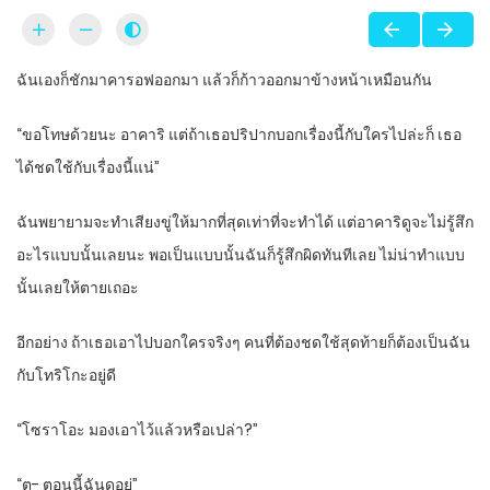
ฉันเองก็ชักมาคารอฟออกมา แล้วก็ก้าวออกมาข้างหน้าเหมือนกัน
“ขอโทษด้วยนะ อาคาริ แต่ถ้าเธอปริปากบอกเรื่องนี้กับใครไปล่ะก็ เธอ
ได้ชดใช้กับเรื่องนี้แน่”
ฉันพยายามจะทำเสียงขู่ให้มากที่สุดเท่าที่จะทำได้ แต่อาคาริดูจะไม่รู้สึก
อะไรแบบนั้นเลยนะ พอเป็นแบบนั้นฉันก็รู้สึกผิดทันทีเลย ไม่น่าทำแบบ
นั้นเลยให้ตายเถอะ
อีกอย่าง ถ้าเธอเอาไปบอกใครจริงๆ คนที่ต้องชดใช้สุดท้ายก็ต้องเป็นฉัน
กับโทริโกะอยู่ดี
“โซราโอะ มองเอาไว้แล้วหรือเปล่า?”
“ต- ตอนนี้ฉันดูอยู่”