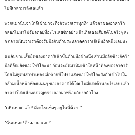
ไม่มีเวลามาลังเลแล้ว
พวกแมวนินจาใกล้เข้ามาจะถึงตัวพวกเราทุกทีๆ แล้วตาของอาคาริก็
กลอกไปมาไม่จับจดอยู่ที่อะไรเลยซักอย่าง ถ้าเกิดเธอเสียสติไปจริงๆ ล่ะ
ก็ กลายเป็นว่าเราต้องรับมือกับตัวประหลาดคาราเต้เพิ่มอีกหนึ่งเลยนะ
ฉันจับชายเสื้อยืดของอาคาริเลิกขึ้นด้วยมือข้างนึง ส่วนมืออีกข้างก็คว้า
มือที่อ้อยอิ่งของโทริโกะมา ก่อนจะยัดมาทิ่มเข้าใส่หน้าท้องของอาคาริ
โดยไม่พูดพล่ำทำเพลง มือซ้ายที่โปร่งแสงของโทริโกะฝังตัวเข้าไปใน
กล้ามเนื้อหน้าท้องแน่นๆ ของอาคาริได้โดยไม่มีแรงต้านอะไรเลย แล้ว
อาคาริก็ส่งเสียงครวญครางออกมาพร้อมกับงอตัวโก่ง
“เอ๋! แหวะ! เอ๊ะ? มีอะไรแข็งๆ อยู่ในนี้ด้วย…”
“นั่นแหละ! ดึงออกมาเลย!”