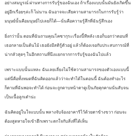
อย่างสมบูรณ์ ผ่านทางการรับรู้ของฉันเอง ถ้าเรื่องแบบนั้นมันยังเกิดขึ้น
อยู่อีกเรื่อยๆล่ะก็ ไม่นาน ฉันอาจจะเสียความสามารถในการรับรู้ว่า
มนุษย์นั้นคือมนุษย์ไปเลยก็ได้―นั่นคือความรู้สึกที่ฉันรู้สึกเอง
ยิ่งกว่านั้น ตอนที่ฉันถามคุณโคซากุระเรื่องนี้ทีหลัง เธอก็บอกว่าตอนที่
เธอกลายเป็นต้นไม้ เธอยังมีสติรู้ตัวอยู่ แล้วก็ต้องเจอกับประสบการณ์ที่
น่ากลัวสุดๆ ในอีกสถานที่นึงแยกจากการรับรู้ของฉันไปแล้ว
เพราะแบบนั้นแหละ ฉันเลยเลี่ยงไม่ใช้ความสามารถของตัวเองแบบนี้
แต่นี่คือทั้งหมดที่ฉันคิดออกแล้วว่าจะทำได้ในตอนนี้ ฉันต้องทำอะไร
ก็ตามที่ฉันพอจะทำได้ ก่อนจะถูกดาบหน้าตาดูเป็นภัยคุกคามนั่นสับจน
เป็นเนื้อลูกเต๋าน่ะ
ฉันคิดอยู่ในใจแบบนั้น พลางจับจ้องอาคาริไว้ด้วยตาข้างขวา ก่อนจะ
ต้องสูดหายใจเข้าฮึกเพราะตกใจกับสิ่งที่ได้เห็น