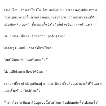
ฉันตะโกนบอก แล้วโทริโกะก็สะบัดมือซ้ายของเธอ ส่งรูปปั้นเซรามิ
กนั่นไหลมาตามพื้นดาดฟ้า ลอดขาของพวกแมวนินจามา ตอนที่ฉัน
หยิบมันแล้วเงยหน้าขึ้น แมวทั้ง 2 ตัวนั่นก็หัวขวับมาทางฉันแล้ว
“น- นี่แหละ นี่แหละสิ่งที่พวกมันถูกดึงดูดมา”
พอฉันพูดแบบนั้น อาคาริก็ตาโตเลย
“เธอได้มันมานานแค่ไหนแล้ว?”
“ตั้งแต่ปีก่อนค่ะ มีคนให้ฉันม―”
ระหว่างที่เรากำลังพูดกันอยู่ พวกแมวนินจาก็เปลี่ยนเป้ามาเล็งที่ฉันแทน
และเริ่มเข้ามาใกล้ตัวแล้ว
“โซราโอะ จะถือเอาไว้อยู่แบบนั้นไม่ได้นะ รีบปล่อยมันทิ้งไปเลยเร็ว”