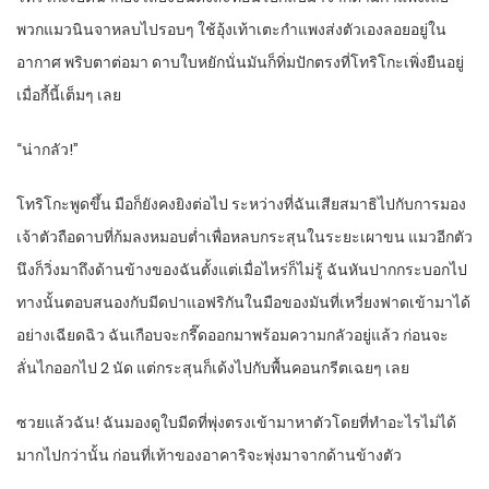
พวกแมวนินจาหลบไปรอบๆ ใช้อุ้งเท้าเตะกำแพงส่งตัวเองลอยอยู่ใน
อากาศ พริบตาต่อมา ดาบใบหยักนั่นมันก็ทิ่มปักตรงที่โทริโกะเพิ่งยืนอยู่
เมื่อกี้นี้เต็มๆ เลย
“น่ากลัว!”
โทริโกะพูดขึ้น มือก็ยังคงยิงต่อไป ระหว่างที่ฉันเสียสมาธิไปกับการมอง
เจ้าตัวถือดาบที่ก้มลงหมอบต่ำเพื่อหลบกระสุนในระยะเผาขน แมวอีกตัว
นึงก็วิ่งมาถึงด้านข้างของฉันตั้งแต่เมื่อไหร่ก็ไม่รู้ ฉันหันปากกระบอกไป
ทางนั้นตอบสนองกับมีดปาแอฟริกันในมือของมันที่เหวี่ยงฟาดเข้ามาได้
อย่างเฉียดฉิว ฉันเกือบจะกรี๊ดออกมาพร้อมความกลัวอยู่แล้ว ก่อนจะ
ลั่นไกออกไป 2 นัด แต่กระสุนก็เด้งไปกับพื้นคอนกรีตเฉยๆ เลย
ซวยแล้วฉัน! ฉันมองดูใบมีดที่พุ่งตรงเข้ามาหาตัวโดยที่ทำอะไรไม่ได้
มากไปกว่านั้น ก่อนที่เท้าของอาคาริจะพุ่งมาจากด้านข้างตัว