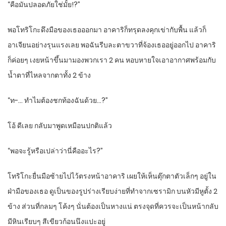
“คือมันปลอดภัยใช่มั้ย!?”
พอโทริโกะดึงมือของเธอออกมา อาคาริก็ทรุดลงคุกเข่ากับพื้น แล้วก็
อาเจียนอย่างรุนแรงเลย พอฉันรีบละตาขวาที่จ้องเธออยู่ออกไป อาคาริ
ก็ค่อยๆ เงยหน้าขึ้นมามองพวกเรา 2 คน หอบหายใจเอาอากาศพร้อมกับ
น้ำตาที่ไหลจากตาทั้ง 2 ข้าง
“ท-… ทำไมต้องชกท้องฉันด้วย…?”
โอ้ ดีเลย กลับมาพูดเหมือนปกติแล้ว
“พอจะรู้หรือเปล่าว่านี่คืออะไร?”
โทริโกะยื่นมือซ้ายไปไว้ตรงหน้าอาคาริ เผยให้เห็นตุ๊กตาตัวเล็กๆ อยู่ใน
ฝ่ามือของเธอ ดูเป็นของรูปร่างเรียบง่ายที่ทำจากเซรามิก บนหัวมีหูตั้ง 2
ข้าง ส่วนที่กลมๆ โค้งๆ นั่นต้องเป็นหางแน่ ตรงจุดที่ควรจะเป็นหน้ากลับ
มีหินเรียบๆ สีเขียวก้อนนึงแปะอยู่