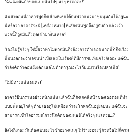
“ฉันไม่เดินถือของแบบนั้นไปๆ มาๆ หรอกค่ะ!”
ฉันจำตอนที่อาคาริพูดถึงเสียงที่เธอได้ยินพวกแมวมาชุมนุมกันได้อยู่นะ
นี่หรือว่า อาคาริจะมี [เครื่องหมาย] ที่เสียงนั่นพูดถึงอยู่กับตัว แล้วเจ้า
พวกนี้ก็ถูกมันดึงดูดเข้ามางั้นเหรอ?
“เธอไม่รู้จริงๆ ใช่มั้ยว่าทำไมพวกมันถึงต้องการตัวเธอขนาดนี้? ถึงเรื่อง
นี้มันออกจะจำเจจนน่าเบื่อเลยในเรื่องผีที่มีการพบเห็นจริงก็เถอะ แต่ฉัน
กำลังคิดว่าตอนยังเด็ก เธอไปทำทารุณอะไรกับแมวหรือเปล่าเนี่ย”
“ไม่มีทางแน่นอนค่ะ!”
อาคาริยืนกรานอย่างหนักแน่น แล้วฉันก็สังเกตสีหน้าของเธอตอนที่ทำ
แบบนั้นอยู่ใกล้ๆ ด้วย เธอดูไม่เหมือนว่าจะโกหกฉันอยู่เลยนะ แต่ฉันจะ
สามารถเข้าใจอารมณ์การนึกคิดของมนุษย์ได้จริงๆ น่ะเหรอ…?
ยังไงก็เถอะ มันต้องเป็นอะไรซักอย่างแน่ๆ ไม่ว่าเธอจะรู้ตัวหรือไม่ก็ตาม