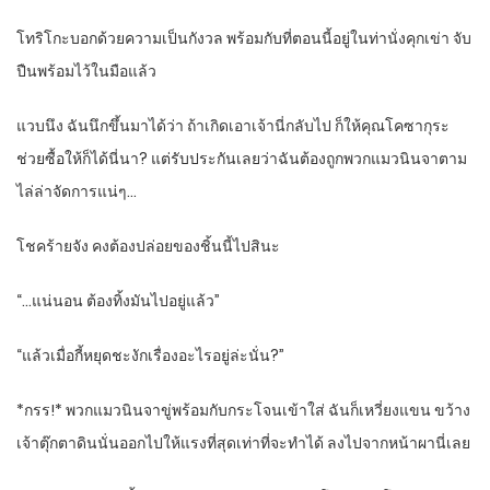
โทริโกะบอกด้วยความเป็นกังวล พร้อมกับที่ตอนนี้อยู่ในท่านั่งคุกเข่า จับ
ปืนพร้อมไว้ในมือแล้ว
แวบนึง ฉันนึกขึ้นมาได้ว่า ถ้าเกิดเอาเจ้านี่กลับไป ก็ให้คุณโคซากุระ
ช่วยซื้อให้ก็ได้นี่นา? แต่รับประกันเลยว่าฉันต้องถูกพวกแมวนินจาตาม
ไล่ล่าจัดการแน่ๆ…
โชคร้ายจัง คงต้องปล่อยของชิ้นนี้ไปสินะ
“…แน่นอน ต้องทิ้งมันไปอยู่แล้ว”
“แล้วเมื่อกี้หยุดชะงักเรื่องอะไรอยู่ล่ะนั่น?”
*กรร!* พวกแมวนินจาขู่พร้อมกับกระโจนเข้าใส่ ฉันก็เหวี่ยงแขน ขว้าง
เจ้าตุ๊กตาดินนั่นออกไปให้แรงที่สุดเท่าที่จะทำได้ ลงไปจากหน้าผานี่เลย