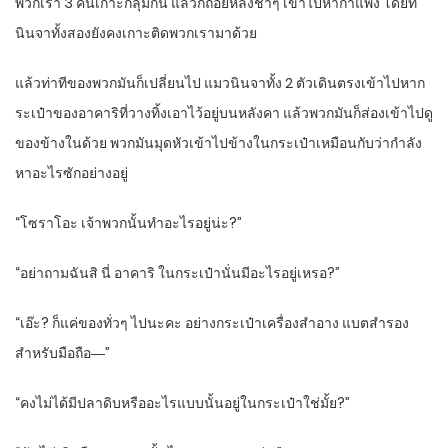
พวกเรา 3 คนเกาะกลุ่มกัน แล้วก็ถอยหลังช้าๆ เข้าไปหากำแพง โดยที่
นินจาทั้งสองยังคงเกาะติดพวกเรามาด้วย
แล้วท่าทีของพวกมันก็เปลี่ยนไป แมวนินจาทั้ง 2 ตัวเดินตรงเข้าไปหาก
ระเป๋าของอาคาริที่วางทิ้งเอาไว้อยู่บนหลังคา แล้วพวกมันก็ส่องเข้าไปดู
ของข้างในด้วย พวกมันมุดหัวเข้าไปข้างในกระเป๋าเหมือนกับว่ากำลัง
หาอะไรซักอย่างอยู่
“โซราโอะ เจ้าพวกนั้นทำอะไรอยู่น่ะ?”
“อย่าถามฉันสิ นี่ อาคาริ ในกระเป๋านั่นมีอะไรอยู่เหรอ?”
“เอ๊ะ? ก็แค่ของทั่วๆ ไปนะคะ อย่างกระเป๋าเครื่องสำอาง แบตสำรอง
สำหรับมือถือ―”
“คงไม่ได้มีปลาดิบหรืออะไรแบบนั้นอยู่ในกระเป๋าใช่มั้ย?”