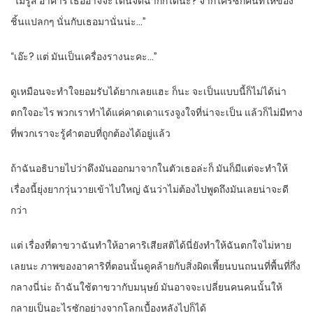
“ไม่รู้สิ อาคาริ เธออาจจะโดนจัดฉากก็ได้นะ? จากใครซักคนที่ให้ของ
ชิ้นแปลกๆ นั่นกับเธอมานั่นน่ะ…”
“เอ๊ะ? แต่ มันเป็นเครื่องรางนะคะ…”
ดูเหมือนจะทำใจยอมรับได้ยากเลยแฮะ ก็นะ จะเป็นแบบนี้ก็ไม่ได้น่า
ตกใจอะไร พวกเราทำได้แค่คาดเดาแรงจูงใจที่น่าจะเป็น แล้วก็ไม่มีทาง
ที่พวกเราจะรู้คำตอบที่ถูกต้องได้อยู่แล้ว
ถ้าฉันอธิบายไปว่าดึงมันออกมาจากในตัวเธอล่ะก็ มันก็มีแต่จะทำให้
เรื่องนี้ยุ่งยากวุ่นวายเข้าไปใหญ่ ฉันว่าไม่ต้องไปพูดถึงมันเลยน่าจะดี
กว่า
แต่ เรื่องที่ตาขวาฉันทำให้อาคาริเสียสติได้นี่ยังทำให้ฉันตกใจไม่หาย
เลยนะ ภาพของอาคาริที่ตอนนั้นดูคล้ายกับสิ่งผิดเพี้ยนบนถนนที่พื้นที่กึ่ง
กลางนี่น่ะ ถ้าฉันใช้ตาขวากับมนุษย์ มันอาจจะเปลี่ยนคนคนนั้นให้
กลายเป็นอะไรซักอย่างจากโลกเบื้องหลังไปก็ได้