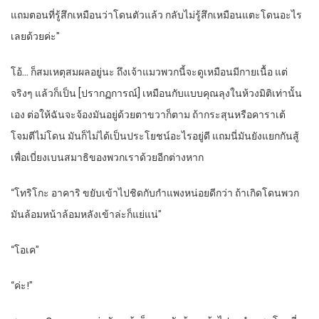
แถมตอนที่รู้สึกเหมือนว่าโดนตัวแล้ว กลับไม่รู้สึกเหมือนแตะโดนอะไร
เลยด้วยค่ะ”
โอ้… ก็สมเหตุสมผลอยู่นะ ถึงเจ้าแมวพวกนี้จะดูเหมือนมีกายเนื้อ แต่
จริงๆ แล้วก็เป็น [ปรากฏการณ์] เหมือนกับแบบคุณลุงในห้วงมิติเท่านั้น
เอง ต่อให้ฉันจะจ้องมันอยู่ด้วยตาขวาก็ตาม ถ้ากระสุนหรือคาราเต้
โจมตีไม่โดน มันก็ไม่ได้เป็นประโยชน์อะไรอยู่ดี แถมนี่มันยังแยกกันสู้
เพื่อเบี่ยงเบนสมาธิของพวกเราด้วยอีกต่างหาก
“โทริโกะ อาคาริ ขยับเข้าไปชิดกับกำแพงหน่อยดีกว่า ถ้าเกิดโดนพวก
มันล้อมหน้าล้อมหลังเข้าล่ะก็แย่แน่”
“โอเค”
“ค่ะ!”