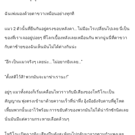
ฉันเพ่งมองด้วยตาขวาเหมือนอย่างทุกที
แมว 2 ตัวนั้นที่ยืนกันอยู่ตรงขอบหลังคา… ไม่มีอะไรเปลี่ยนไปเลย นี่เป็น
ของที่เราเจออยู่บ่อยๆ ที่โลกเบื้องหลังเลยเหมือนกัน พวกนู่นนี่ที่ตาขวา
กับตาซ้ายของฉันเห็นมันไม่ได้ต่างกันน่ะ
“อึก เป็นแมวจริงๆ เลยน่ะ… ไม่อยากยิงเลย…”
“ตั้งสติไว้สิ! พวกมันจะมาฆ่าเรานะ!”
อยู่ๆ แมวทั้งสองก็เริ่มเคลื่อนไหวราวกับมีเสียงของโทริโกะเป็น
สัญญาณ พุ่งตรงเข้ามาด้วยความเร็วที่น่าทึ่ง อุ้งมือยังจับดาบที่ดูโหด
เหี้ยมพวกนั้นเอาไว้พร้อม การขยับตัวของพวกมันไม่ได้น่ารักซักนิดเลย
นั่นมันมีแต่ความกระหายเลือดล้วนๆ
โทริโกะเปิดฉากยิง เสียงปืนดังสะท้อนไปกลับมาจากตามกำแพงเลย