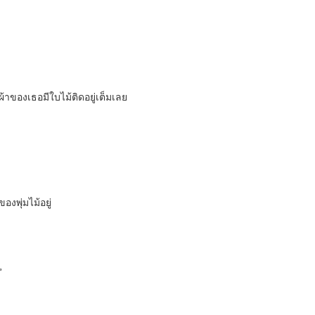
อผ้าของเธอมีใบไม้ติดอยู่เต็มเลย
งพุ่มไม้อยู่
”