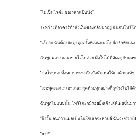
“ไม่เป็นไรค่ะ ขอเวลาแป๊บนึง”
ระหว่างที่อาคาริกำลังเก็บของกลับมาอยู่ ฉันกับโทริโกะ
“เฮ้อออ ฉันต้องสะดุ้งทุกครั้งที่เห็นแมวไปอีกซักพักแน่เ
ฉันพูดพลางถอนหายใจไปด้วย ดึงใบไม้ที่ติดอยู่กับผม
“ขอโทษนะ ทั้งหมดเพราะฉันบังคับเธอให้มาด้วยแท้ๆ 
“เธอพูดเองนะ เอาเถอะ สุดท้ายทุกอย่างก็ลุล่วงไปได้ด
ฉันพูดไปแบบนั้น โทริโกะก็มีรอยยิ้มเจ้าเล่ห์เผยขึ้น
“ถ้างั้น จนกว่าแผลเป็นในใจเธอจะหายดี ฉันจะช่วยเป
“ฮะ?”