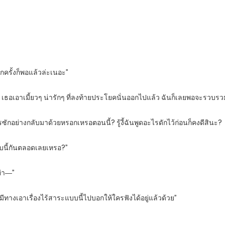
ักครั้งก็พอแล้วล่ะเนอะ”
เธอเอาเมี้ยวๆ น่ารักๆ ที่ลงท้ายประโยคนั่นออกไปแล้ว ฉันก็เลยพอจะรวบรวม
รซักอย่างกลับมาด้วยหรอกเหรอตอนนี้? รู้งี้ฉันพูดอะไรดักไว้ก่อนก็คงดีสินะ?
แบบนี้กันตลอดเลยเหรอ?”
ย่า―”
มีทางเอาเรื่องไร้สาระแบบนี้ไปบอกให้ใครฟังได้อยู่แล้วด้วย”