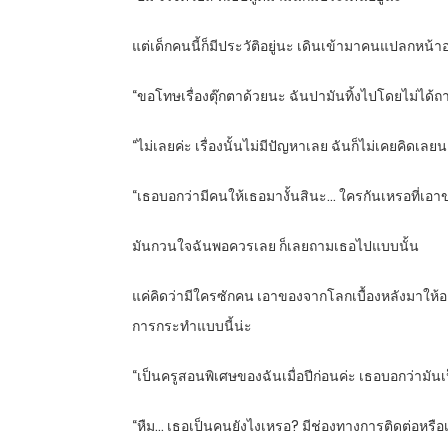
แต่เด็กคนนี้ก็มีประวัติอยู่นะ เดินเข้ามาคนแปลกหน้า
“ขอโทษเรื่องตุ๊กตาด้วยนะ ฉันปามันทิ้งไปโดยไม่ได้ถ
“ไม่เลยค่ะ เรื่องนั้นไม่มีปัญหาเลย ฉันก็ไม่เคยคิดเ
“เธอบอกว่ามีคนให้เธอมางั้นสินะ… ใครกันเหรอที่เอา
มันกวนใจฉันพอควรเลย ก็เลยถามเธอไปแบบนั้น
แค่คิดว่ามีใครซักคน เอาของจากโลกเบื้องหลังมาให้อาค
การกระทำแบบนี้น่ะ
“เป็นครูสอนพิเศษของฉันเมื่อปีก่อนค่ะ เธอบอกว่ามันเ
“หืม… เธอเป็นคนยังไงเหรอ? มีช่องทางการติดต่อหรือ