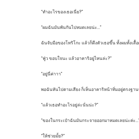
“ทำอะไรของเธอเนี่ย?”
“ผมฉันมันพันกันไปหมดเลยน่ะ…”
ฉันจับมือของโทริโกะ แล้วก็ดึงตัวเธอขึ้น ทั้งผมทั้งเสื้
“ฟู่ว ขอบใจนะ แล้วอาคาริอยู่ไหนล่ะ?”
“อยู่นี่ค่าาา”
พอฉันหันไปตามเสียง ก็เห็นอาคาริหน้าทิ่มอยู่ตรงฐานขอ
“แล้วเธอทำอะไรอยู่ล่ะนั่นน่ะ?”
“ของในกระเป๋าฉันมันกระจายออกมาหมดเลยน่ะค่ะ…
“ให้ช่วยมั้ย?”