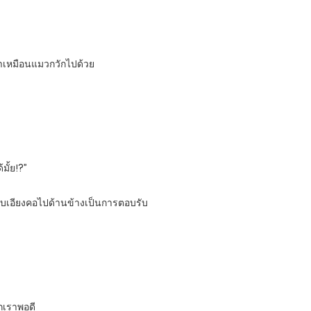
ท่าเหมือนแมวกวักไปด้วย
ั้ย!?”
ับเอียงคอไปด้านข้างเป็นการตอบรับ
วกเราพอดี