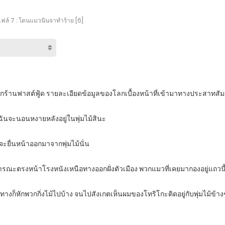
ไฟล์ 7 : โดนแมวนินจาทำร้าย [6]
ากร้านฟาสต์ฟู้ด รายละเอียดข้อมูลของโลกเบื้องหน้าที่เข้ามาทางประสาทสัมผั
อนฉันจะนอนหงายหลังอยู่ในพุ่มไม้สินะ
งจะยื่นหน้าออกมาจากพุ่มไม้นั่น
าธารณะตรงหน้าโรงหนังเหนือทางออกฝั่งตัวเมือง พวกแมวที่เคยมากองอยู่แถวนี้ก
ทางก็หักพวกกิ่งไม้ไปบ้าง จนไปสังเกตเห็นผมของโทริโกะติดอยู่กับพุ่มไม้ข้างๆ