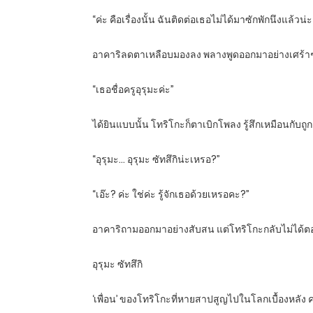
“ค่ะ คือเรื่องนั้น ฉันติดต่อเธอไม่ได้มาซักพักนึงแล้วน่
อาคาริลดตาเหลือบมองลง พลางพูดออกมาอย่างเศร้า
“เธอชื่อครูอุรุมะค่ะ”
ได้ยินแบบนั้น โทริโกะก็ตาเบิกโพลง รู้สึกเหมือนกับถูก
“อุรุมะ… อุรุมะ ซัทสึกิน่ะเหรอ?”
“เอ๊ะ? ค่ะ ใช่ค่ะ รู้จักเธอด้วยเหรอคะ?”
อาคาริถามออกมาอย่างสับสน แต่โทริโกะกลับไม่ได้
อุรุมะ ซัทสึกิ
‘เพื่อน’ ของโทริโกะที่หายสาปสูญไปในโลกเบื้องหลัง ค