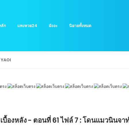
ลัก
แทงหวย24
มังงะ
นิยายทั้งหมด
ย YAOI
ื้องหลัง - ตอนที่ 61 ไฟล์ 7 : โดนแมวนินจาท