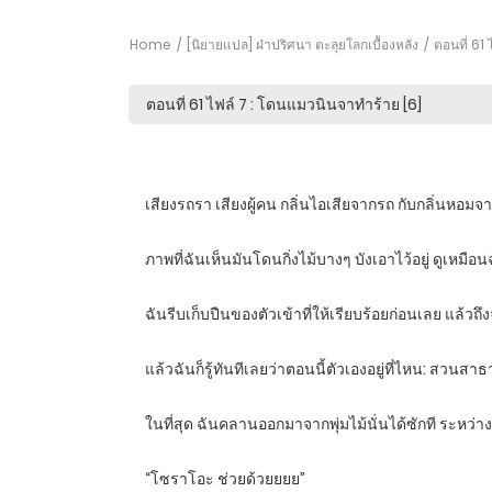
Home
[นิยายแปล] ฝ่าปริศนา ตะลุยโลกเบื้องหลัง
ตอนที่ 61 
เสียงรถรา เสียงผู้คน กลิ่นไอเสียจากรถ กับกลิ่นหอมจ
ภาพที่ฉันเห็นมันโดนกิ่งไม้บางๆ บังเอาไว้อยู่ ดูเหมื
ฉันรีบเก็บปืนของตัวเข้าที่ให้เรียบร้อยก่อนเลย แล้วถึ
แล้วฉันก็รู้ทันทีเลยว่าตอนนี้ตัวเองอยู่ที่ไหน: สวนส
ในที่สุด ฉันคลานออกมาจากพุ่มไม้นั่นได้ซักที ระหว่าง
“โซราโอะ ช่วยด้วยยยย”