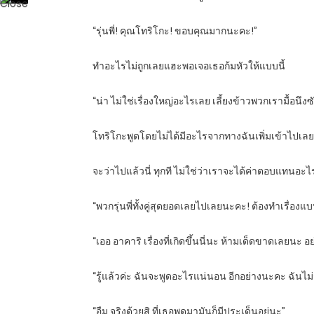
“รุ่นพี่! คุณโทริโกะ! ขอบคุณมากนะคะ!”
ทำอะไรไม่ถูกเลยแฮะพอเจอเธอก้มหัวให้แบบนี้
“น่า ไม่ใช่เรื่องใหญ่อะไรเลย เลี้ยงข้าวพวกเรามื้อนึงซ
โทริโกะพูดโดยไม่ได้มีอะไรจากทางฉันเพิ่มเข้าไปเลย 
จะว่าไปแล้วนี่ ทุกที ไม่ใช่ว่าเราจะได้ค่าตอบแทนอะไ
“พวกรุ่นพี่ทั้งคู่สุดยอดเลยไปเลยนะคะ! ต้องทำเรื่อง
“เออ อาคาริ เรื่องที่เกิดขึ้นนี่นะ ห้ามเด็ดขาดเลยนะ อ
“รู้แล้วค่ะ ฉันจะพูดอะไรแน่นอน อีกอย่างนะคะ ฉันไม่
“อืม จริงด้วยสิ ที่เธอพูดมามันก็มีประเด็นอยู่นะ”