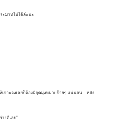
งประมาทไม่ได้ล่ะนะ
ให้เจาะจงเลยก็ต้องมีจุดมุ่งหมายร้ายๆ แน่นอน―หลัง
ย่างดีเลย”