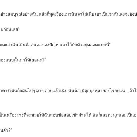
อย่างสมบูรณ์อย่างฉัน แล้วก็พูดเรื่องแมวนินจาใส่เนี่ย เอาเป็นว่าฉันคงจะยั
ามก่อนเลย”
ลยนะคะว่าฉันเดินถือต้นตอของปัญหาเอาไว้กับตัวอยู่ตลอดแบบนี้”
ของแบบนั้นมาให้เธอน่ะ?”
าริเดินถือมันไปๆ มาๆ ด้วยแล้วเนี่ย นั่นต้องมีจุดมุ่งหมายอะไรอยู่แน่―ถ้า
ป็นเครื่องรางที่จะช่วยให้ฉันสอบข้อสอบเข้าผ่านได้ ฉันก็เลยทะนุถนอมเป็นอ
เปล่า?”