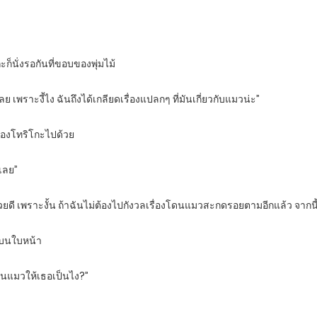
ก็นั่งรอกันที่ขอบของพุ่มไม้
ลย เพราะงี้ไง ฉันถึงได้เกลียดเรื่องแปลกๆ ที่มันเกี่ยวกับแมวน่ะ”
ของโทริโกะไปด้วย
เลย”
้วยดี เพราะงั้น ถ้าฉันไม่ต้องไปกังวลเรื่องโดนแมวสะกดรอยตามอีกแล้ว จากนี
มาบนใบหน้า
็นแมวให้เธอเป็นไง?”