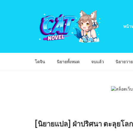
หน้าห
โดจิน
นิยายทั้งหมด
จบแล้ว
นิยายวา
[นิยายแปล] ฝ่าปริศนา ตะลุยโลกเบ