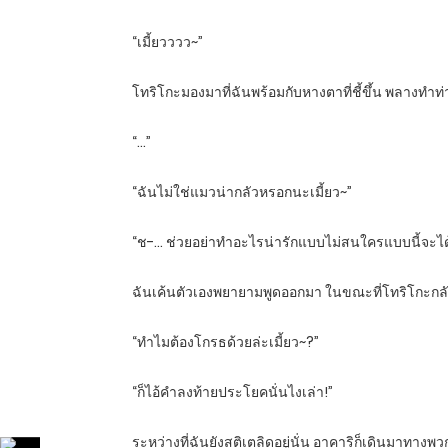
“เมี้ยวววว~”
โทริโกะมองมาที่ฉันพร้อมกับหางตาที่ชี้ขึ้น พลางทำ
“…”
“ฉันไม่ใช่แมวน่ากลัวหรอกนะเมี้ยว~”
“ช-… ช่วยอย่าทำอะไรน่ารักแบบไม่สนใครแบบนี้จะได้ม
ฉันเค้นตัวเองพยายามพูดออกมา ในขณะที่โทริโกะกล
“ทำไมต้องโกรธด้วยล่ะเมี้ยว~?”
“ก็ไอ้คำลงท้ายประโยคนั่นไงเล่า!”
ระหว่างที่ฉันยังสติเตลิดอยู่นั่น อาคาริก็เดินมาทางพ