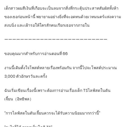
เด็กสาวผมสีเงินที่เกือบจะเป็นลมจากสิ่งที่กระตุ้นประสาทสัมผัสทั้งห้า
ของเธอก่อนหน้านี้ พยายามอย่างยิ่งที่จะอดทนด้วยเวทมนตร์แห่งความ
สงบนิ่ง และเฝ้ารอให้ใครสักคนเรียกเธอจากภายใน
ーーーーーーーーーーーーーーーーーーーーーーーーーー
ขอบคุณมากสำหรับการอ่านตอนที่ 66
งานนี้เดิมตั้งใจโพสต์หลายเรื่องพร้อมกัน จากนี้ไปจะโพสต์ประมาณ
3,000 ตัวอักษรวันละครั้ง
ฉันเริ่มเขียนเรื่องนี้เพราะต้องการอ่านเรื่องเด็ก TSไลฟ์สดในดัน
เจี้ยน（อิทธิพล）
“การไลฟ์สดในดันเจี้ยนควรจะได้รับความนิยมมากกว่านี้”