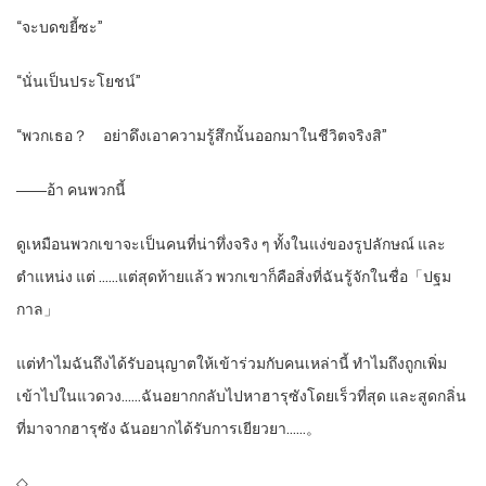
“จะบดขยี้ซะ”
“นั่นเป็นประโยชน์”
“พวกเธอ？ อย่าดึงเอาความรู้สึกนั้นออกมาในชีวิตจริงสิ”
――อ้า คนพวกนี้
ดูเหมือนพวกเขาจะเป็นคนที่น่าทึ่งจริง ๆ ทั้งในแง่ของรูปลักษณ์ และ
ตำแหน่ง แต่ ……แต่สุดท้ายแล้ว พวกเขาก็คือสิ่งที่ฉันรู้จักในชื่อ「ปฐม
กาล」
แต่ทำไมฉันถึงได้รับอนุญาตให้เข้าร่วมกับคนเหล่านี้ ทำไมถึงถูกเพิ่ม
เข้าไปในแวดวง……ฉันอยากกลับไปหาฮารุซังโดยเร็วที่สุด และสูดกลิ่น
ที่มาจากฮารุซัง ฉันอยากได้รับการเยียวยา……。
◇