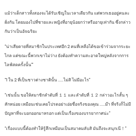
แม้ว่าเด็กสาวทั้งสองจะได้รับเชิญในเวลาเดียวกัน แต่พวกเธออยู่คนละ
ฝั่งกัน โดยมองไปที่ชายและหญิงที่อายุน้อยกว่าหรืออายุเท่ากัน ซึ่งกล่าว
กันว่าเป็นอัจฉริยะ
“น่าเสียดายที่สมาชิกในประเทศอีก 2 คนที่เหลือได้ขอเข้าร่วมจากระยะ
ไกล แต่ขณะนี้พวกเขาไม่ว่าง ยังต้องทำความสะอาดใหญ่หลังจากการ
ไลฟ์สดครั้งนั้น’”
“1 ใน 2 ที่เป็นชาวต่างชาตินั้น ……ไม่สิ ไม่มีอะไร”
“เช่นนั้น ขอให้สมาชิกลำดับที่ １１ และลำดับที่ １２ กล่าวอะไรสั้น ๆ
สักหน่อย เหมือนเช่นเคยโปรดอย่าเอ่ยชื่อจริงของคุณ ……ม๊า ที่จริงก็ไม่มี
ปัญหาที่จะบอกออกมาหรอก แต่เป็นเรื่องของบรรยากาศน่ะ”
“เรื่องแบบนี้ต้องทำให้รู้สึกเหมือนเป็นสมาคมลับสิ มันถึงจะสนุกเน๊！”