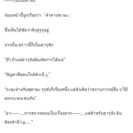
――โนเนมซามะ
ก่อนหน้านี้ถูกเรียกว่า「คำสาปซามะ」
ซึ่งเห็นได้ชัดว่าสิงสู่รุรุอยู่
จากนั้น คราวนี้ก็เป็นฮารุซัง
“ม๊า ถ้าแค่ฮารุจังต้องจัดการได้แน่”
“ปัญหาคือคนใกล้ตัวเน๊ぇ”
“ระยะห่างกับฟุคายะ รุรุซังก็เรื่องหนึ่ง แต่ฉันคิดว่าสถานการณ์อื่น ๆ ก็มี
ผลกระทบเช่นกัน”
“อา――……การตรวจสอบเป็นเรื่องยาก――……แต่สำหรับฮารุจัง ฉัน
ต้องทำน๊าぁ……”