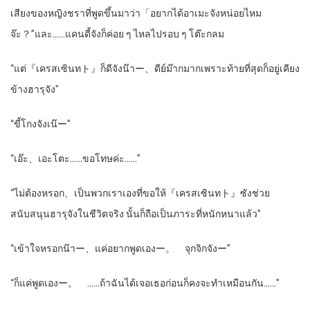
เสียงของหญิงชราที่พูดขึ้นมาว่า「อยากได้อาเมะจังหน่อยไหม
จ๊ะ？”และ……แคนดี้จังก็ค่อย ๆ ไหลไปรอบ ๆ โต๊ะกลม
“แต่『เครสเซินทト』ก็ดีจังน๊าー、ดีย์ม๊ากมากเพราะท้ายที่สุดก็อยู่เคียง
ข้างฮารุจัง”
“ขี้โกงจังเน๊ー”
“เอ๊ะ、เอะโตะ……ขอโทษค่ะ……”
“ไม่ต้องหรอก、เป็นพวกเราเองที่ขอให้『เครสเซินทト』ซังช่วย
สนับสนุนฮารุจังในชีวิตจริง นั้นก็ถือเป็นภาระที่หนักหนาแล้ว”
“เข้าใจหรอกน๊าー、แค่อยากพูดเองー。 จุกจิกจังー”
“ก็แค่พูดเองー。 ……ถ้าฉันได้เจอเธอก่อนก็คงจะทำเหมือนกัน……”