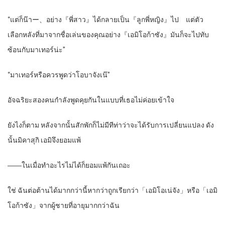
“แต่ก็น๊าー、อย่าง『พี่สาว』ได้กลายเป็น『ลูกพี่หญิง』ไป แต่ตัว
เลือกหลังที่มาจากชื่อเล่นของคุณอย่าง『เอมิโอก้าซัง』มันก็จะไปทับ
ซ้อนกับมาเทอร์น่ะ”
“มาเทอร์หรือควรพูดว่าโอบาจังเน๊”
อัจฉริยะสองคนกำลังพูดคุยกันในแบบที่เธอไม่ค่อยเข้าใจ
ยังไงก็ตาม หลังจากนั้นสักพักก็ไม่มีทีท่าว่าจะได้รับการเปลี่ยนแปลง ดัง
นั้นมิคาสุกิ เอมิจึงยอมแพ้
――ในเมื่อทำอะไรไม่ได้ก็ยอมแพ้กันเถอะ
ใช่ ฉันต่อต้านได้มากกว่านี้หากว่าถูกเรียกว่า「เอมิโอเน่จัง」หรือ「เอมิ
โอก้าซัง」จากผู้ชายที่อายุมากกว่าฉัน