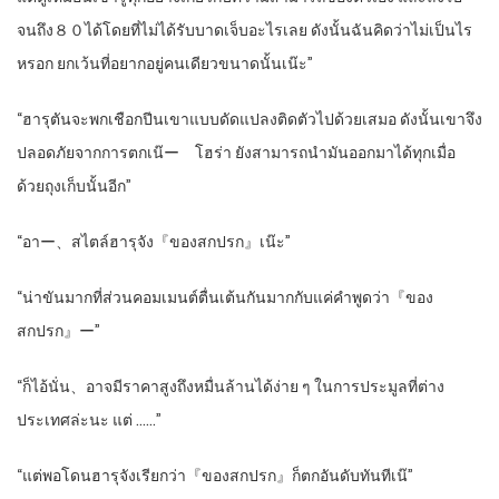
จนถึง８０ได้โดยที่ไม่ได้รับบาดเจ็บอะไรเลย ดังนั้นฉันคิดว่าไม่เป็นไร
หรอก ยกเว้นที่อยากอยู่คนเดียวขนาดนั้นเน๊ะ”
“ฮารุตันจะพกเชือกปีนเขาแบบดัดแปลงติดตัวไปด้วยเสมอ ดังนั้นเขาจึง
ปลอดภัยจากการตกเน๊ー โฮร่า ยังสามารถนำมันออกมาได้ทุกเมื่อ
ด้วยถุงเก็บนั้นอีก”
“อาー、สไตล์ฮารุจัง『ของสกปรก』เน๊ะ”
“น่าขันมากที่ส่วนคอมเมนต์ตื่นเต้นกันมากกับแค่คำพูดว่า『ของ
สกปรก』ー”
“ก็ไอ้นั่น、อาจมีราคาสูงถึงหมื่นล้านได้ง่าย ๆ ในการประมูลที่ต่าง
ประเทศล่ะนะ แต่ ……”
“แต่พอโดนฮารุจังเรียกว่า『ของสกปรก』ก็ตกอันดับทันทีเน๊”