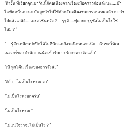
“ถ้างั้น ที่เรียกคุณมาวันนี้ก็ต่อเนื่องจากเรื่องเมื่อคราวก่อนล่ะนะ……ม๊า
ไลฟ์สดนั่นล่ะนะ มันถูกนำไปใช้สำหรับผลิตงานสารสนเทศแล้ว อะ ว่า
ไปแล้วเอมิจั……เครสเซินทจัง？ รุรุจั……ฟุคายะ รุรุซังไม่เป็นไรใช่
ไหม？”
“……รู้สึกเหมือนปกปิดได้ไม่ดีนัก แต่กังวลนิดหน่อยเน๊ะ ฉันขอให้เม
เนเจอร์ของสำนักงานนัดเข้ารับการรักษาทางจิตแล้ว”
“เน๊ ทูกโค๊น เรื่องของฮารุจังล่ะ”
“อิย้า、ไม่เป็นไรหรอกจา”
“ไม่เป็นไรหรอกครับ”
“ไม่เป็นไรหรอก”
“ไม่แน่ใจว่าจะไม่เป็นไร？”