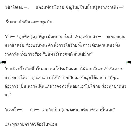
“เข้าใจเลยー。 แต่อันที่ฉันได้รับเชิญในยุโรปนั้นหรูหรากว่าเน๊ะー”
เรื่มแนะนำตัวเองจากจุดนั่น
“ค๊าー『ลูกพี่หญิง』ที่ถูกเพิ่มเข้ามาในลำดับสุดท้ายค๊าー อะ ขอบคุณ
มากสำหรับเรื่องบริษัทนะค๊า ทั้งการใส่ร้าย ทั้งการเลื่อนตำแหน่ง ทั้ง
ราคาหุ้น ทั้งยการร้องเรียนทางโทรศัพท์ มันแย่มาก”
“หากมีอะไรเกิดขึ้นในอนาคต โปรดติดต่อมาได้เลย ฉันจะดำเนินการ
บางอย่างให้ อ้า คุณสามารถใช้คำขอเปิดเผยข้อมูลได้มากเท่าที่คุณ
ต้องการ เป็นเพราะเห็นแก่ฮารุจัง ดังนั้นอย่าเอาไปใช้กับเรื่องน่าปวดหัว
นะ”
“แต๊งกิ๊วー。 ย้าー、สมกับเป็นสุดยอดทนายที่น่าทึ่งคนนั้นเลย”
และทุกสายตาก็จับจ้องไปที่เอมิ