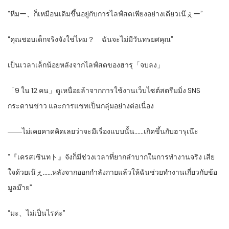
“หืมー、ก็เหมือนเดิมขึ้นอยู่กับการไลฟ์สดเพียงอย่างเดียวเน๊ぇー”
“คุณชอบเด็กจริงจังใช่ไหม？ ฉันจะไม่มีวันทรยศคุณ”
เป็นเวลาเล็กน้อยหลังจากไลฟ์สดของฮารุ「จบลง」
「9 ใน 12 คน」ดูเหนื่อยล้าจากการใช้งานเว็บไซต์สตรีมมิ่ง SNS
กระดานข่าว และการแชทเป็นกลุ่มอย่างต่อเนื่อง
――ไม่เคยคาดคิดเลยว่าจะมีเรื่องแบบนั้น……เกิดขึ้นกับฮารุเน๊ะ
“『เครสเซินทト』จังก็มีช่วงเวลาที่ยากลำบากในการทำงานจริง เสีย
ใจด้วยเน๊ぇ……หลังจากออกกำลังกายแล้วให้ฉันช่วยทำงานเกี่ยวกับข้อ
มูลม๊าย”
“มะ、ไม่เป็นไรค่ะ”