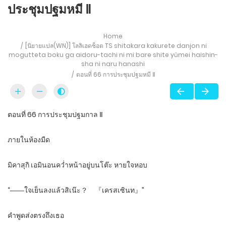
ประชุมปฐมหมี Ⅱ
Home
[นิยายแปล(WN)] โลลิเฮดช็อต TS shitakara kakurete danjon ni
mogutteta boku ga aidoru-tachi ni mi bare shite yūmei haishin-
sha ni naru hanashi
ตอนที่ 66 การประชุมปฐมหมี Ⅱ
ตอนที่ 66 การประชุมปฐมกาล Ⅱ
ภายในห้องมืด
มิคาสุกิ เอมินอนคว่ำหน้าอยู่บนโต๊ะ หายใจหอบ
“――ใจเย็นลงแล้วสิเน๊ะ？ 『เครสเซินท』”
คำพูดส่งตรงถึงเธอ