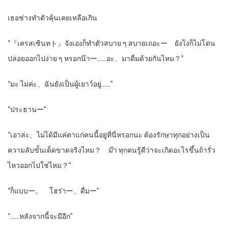
เธอช่างทำตัวคุ้นเคยเหลือเกิน
“『เครสเซินทト』จังเองก็ทำตัวสบาย ๆ สบายเถอะー ยังไงก็ไม่โดน
ปล่อยออกไปง่าย ๆ หรอกน๊าー……อะ、มาดื่มด้วยกันไหม？”
“มะ ไม่ค่ะ、ฉันยังเป็นผู้เยาว์อยู่……”
“ประธานー”
“เอาล่ะ、ไม่ได้มีแค่ตาแก่คนนี้อยู่ที่นี่หรอกนะ ต้องรักษาทุกอย่างเป็น
ความลับขั้นเด็ดขาดจริงไหม？ ม๊า ทุกคนรู้ดีว่าจะเกิดอะไรขึ้นถ้ารั่ว
ไหวออกไปใช่ไหม？”
“ก็แบบー。 โฮร่าー、ดื่มー”
“……หลังจากนี้จะมีอีก”