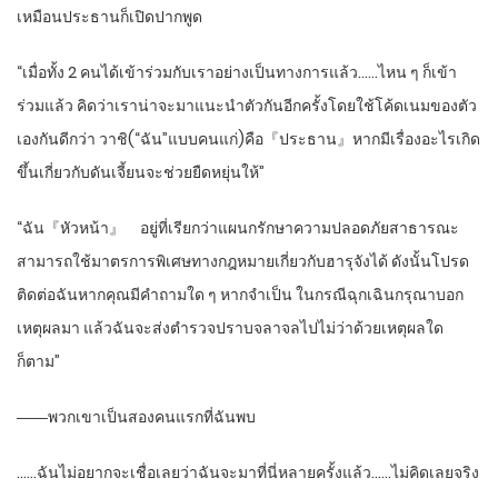
เหมือนประธานก็เปิดปากพูด
“เมื่อทั้ง 2 คนได้เข้าร่วมกับเราอย่างเป็นทางการแล้ว……ไหน ๆ ก็เข้า
ร่วมแล้ว คิดว่าเราน่าจะมาแนะนำตัวกันอีกครั้งโดยใช้โค้ดเนมของตัว
เองกันดีกว่า วาชิ(“ฉัน”แบบคนแก่)คือ『ประธาน』หากมีเรื่องอะไรเกิด
ขึ้นเกี่ยวกับดันเจี้ยนจะช่วยยืดหยุ่นให้”
“ฉัน『หัวหน้า』 อยู่ที่เรียกว่าแผนกรักษาความปลอดภัยสาธารณะ
สามารถใช้มาตรการพิเศษทางกฎหมายเกี่ยวกับฮารุจังได้ ดังนั้นโปรด
ติดต่อฉันหากคุณมีคำถามใด ๆ หากจำเป็น ในกรณีฉุกเฉินกรุณาบอก
เหตุผลมา แล้วฉันจะส่งตำรวจปราบจลาจลไปไม่ว่าด้วยเหตุผลใด
ก็ตาม”
――พวกเขาเป็นสองคนแรกที่ฉันพบ
……ฉันไม่อยากจะเชื่อเลยว่าฉันจะมาที่นี่หลายครั้งแล้ว……ไม่คิดเลยจริง