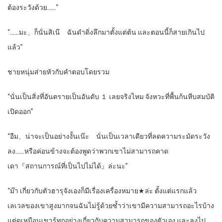
ต้องระวังด้วย……”
“……มะ、ก็นั่นสิเน๊ ฉันดำดิ่งลึกมาตั้งแต่ต้น และตอนนี้ก็สายเกินไป
แล้ว”
ชายหนุ่มส่ายหัวกับคำตอบโดยรวม
“นั่นเป็นสิ่งที่อันตรายเป็นอันดับ １ เลยจริงไหม จังหวะที่พื้นก้นหีบสมบัติ
เปิดออก”
“อืม、น่าจะเป็นอย่างงั้นเน๊ะ นั่นเป็นเวลาเดียวที่ลดความระมัดระวัง
ลง……หรือค่อนข้างจะต้องพูดว่าพวกเขาไม่สามารถคาด
เดา『สถานการณ์ที่เป็นไปไม่ได้』ล่ะนะ”
“ม๊า เกี่ยวกับตัวฮารุจังเองก็มีเรื่องเครื่องหมาย★ล่ะ ตั้งแต่แรกแล้ว
เลเวลของเขาสูงมากจนฉันไม่รู้ด้วยซ้ำว่าเขามีความสามารถอะไรบ้าง
แต่ดูเหมือนเขารู้ทุกอย่างเกี่ยวกับความสามารถของตัวเอง และลงไป