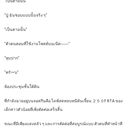
“เป็นตามนั้น”
“ปู่ ฉันชอบแบบนั้นจริง ๆ”
“เป็นตามนั้น”
“ตัวตนตอนที่ใช้งานโพสต์บนเน๊ต――”
“หุบปาก”
“ครัーบ”
ห้องประชุมชั้นใต้ดิน
ที่กำลังฉายอยู่บนจอสกีนคือ ไลฟ์สดหลบหนีดันเจี้ยน ２５０F RTA ของ
เด็กสาวตัวน้อยที่เพิ่งตัดต่อเสร็จสิ้น
ขณะที่มีเพียงแสงสลัว ๆ และการตัดต่อที่สมบูรณ์แบบ ตัวตนที่ทำหน้าที่