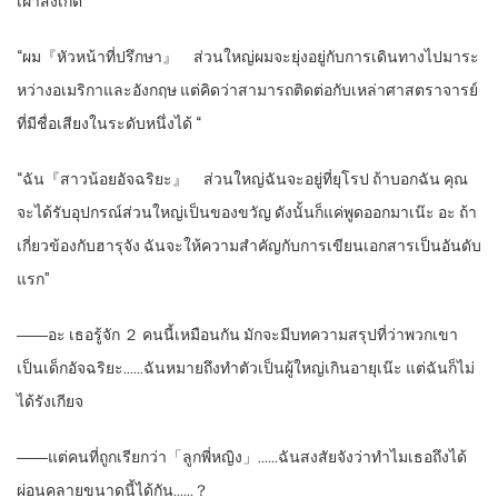
เฝ้าสังเกต
“ผม『หัวหน้าที่ปรึกษา』 ส่วนใหญ่ผมจะยุ่งอยู่กับการเดินทางไปมาระ
หว่างอเมริกาและอังกฤษ แต่คิดว่าสามารถติดต่อกับเหล่าศาสตราจารย์
ที่มีชื่อเสียงในระดับหนึ่งได้ “
“ฉัน『สาวน้อยอัจฉริยะ』 ส่วนใหญ่ฉันจะอยู่ที่ยุโรป ถ้าบอกฉัน คุณ
จะได้รับอุปกรณ์ส่วนใหญ่เป็นของขวัญ ดังนั้นก็แค่พูดออกมาเน๊ะ อะ ถ้า
เกี่ยวข้องกับฮารุจัง ฉันจะให้ความสำคัญกับการเขียนเอกสารเป็นอันดับ
แรก”
――อะ เธอรู้จัก ２ คนนี้เหมือนกัน มักจะมีบทความสรุปที่ว่าพวกเขา
เป็นเด็กอัจฉริยะ……ฉันหมายถึงทำตัวเป็นผู้ใหญ่เกินอายุเน๊ะ แต่ฉันก็ไม่
ได้รังเกียจ
――แต่คนที่ถูกเรียกว่า「ลูกพี่หญิง」……ฉันสงสัยจังว่าทำไมเธอถึงได้
ผ่อนคลายขนาดนี้ได้กัน……？