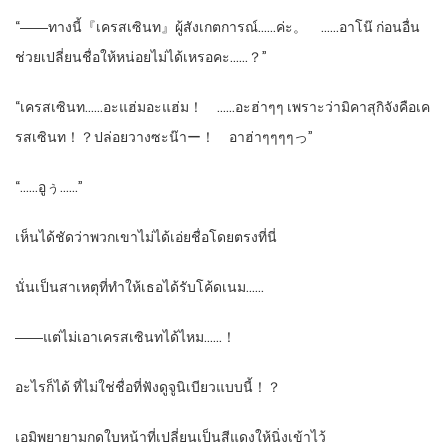
“――ทางนี้『เครสเซินท』ผู้สังเกตการณ์……ค่ะ。 ……อาโน๊ ก่อนอื่น
ช่วยเปลี่ยนชื่อให้หน่อยไม่ได้เหรอคะ……？”
“เครสเซินท……อะแฮ่มอะแฮ่ม！ ……อะฮ่าๆๆ เพราะว่ามิคาสุกิจังคือเค
รสเซินท！？ปล่อยวางซะน๊าー！ อาฮ่าๆๆๆๆっ”
“……อูぅ……”
เห็นได้ชัดว่าพวกเขาไม่ได้เอ่ยชื่อโดยตรงที่นี่
นั่นเป็นสาเหตุที่ทำให้เธอได้รับโค้ดเนม……
――แต่ไม่เอาเครสเซินทได้ไหม……！
อะไรก็ได้ ที่ไม่ใช่ชื่อที่ฟังดูจูนิเบียวแบบนี้！？
เอมิพยายามกดใบหน้าที่เปลี่ยนเป็นสีแดงให้นิ่งเข้าไว้