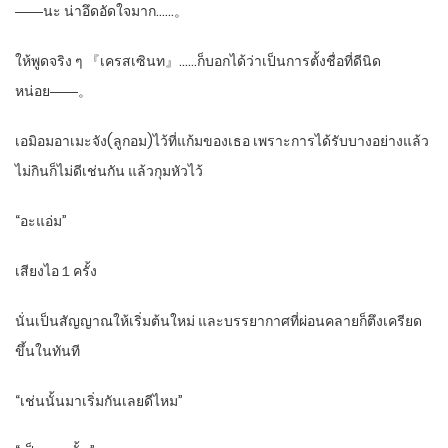
――นะ น่าอึดอัดใจมาก……。
ให้พูดจริง ๆ 『เครสเซินท』……ก็บอกได้ว่าเป็นการตั้งชื่อที่ดีนิด
หน่อย――。
เอมิอมอาเมะจัง(ลูกอม)ไว้ที่แก้มของเธอ เพราะการได้รับบางอย่างแล้ว
ไม่กินก็ไม่ดีเช่นกัน แล้วกุมหัวไว้
“อะแอ่ม”
เสียงไอ１ครั้ง
นั่นเป็นสัญญาณให้เริ่มต้นใหม่ และบรรยากาศที่ผ่อนคลายก็ตึงเครียด
ขึ้นในทันที
“เช่นนั้นมาเริ่มกันเลยดีไหม”