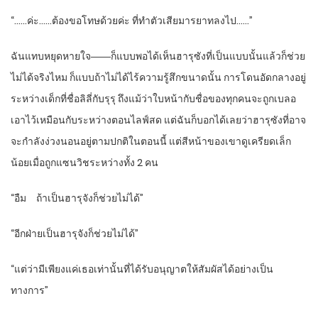
“……ค่ะ……ต้องขอโทษด้วยค่ะ ที่ทำตัวเสียมารยาทลงไป……”
ฉันแทบหยุดหายใจ――ก็แบบพอได้เห็นฮารุซังที่เป็นแบบนั้นแล้วก็ช่วย
ไม่ได้จริงไหม ก็แบบถ้าไม่ได้ไร้ความรู้สึกขนาดนั้น การโดนอัดกลางอยู่
ระหว่างเด็กที่ชื่อลิลี่กับรุรุ ถึงแม้ว่าใบหน้ากับชื่อของทุกคนจะถูกเบลอ
เอาไว้เหมือนกับระหว่างตอนไลฟ์สด แต่ฉันก็บอกได้เลยว่าฮารุซังที่อาจ
จะกำลังง่วงนอนอยู่ตามปกติในตอนนี้ แต่สีหน้าของเขาดูเครียดเล็ก
น้อยเมื่อถูกแซนวิชระหว่างทั้ง 2 คน
“อืม ถ้าเป็นฮารุจังก็ช่วยไม่ได้”
“อีกฝ่ายเป็นฮารุจังก็ช่วยไม่ได้”
“แต่ว่ามีเพียงแค่เธอเท่านั้นที่ได้รับอนุญาตให้สัมผัสได้อย่างเป็น
ทางการ”