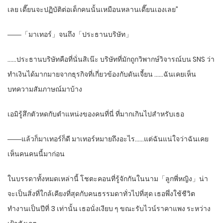
เลย เดี๊ยนจะปฏิบัติต่อเด็กคนนั้นเหมือนหลานเดี๊ยนเองเลย”
――「มาเทอร์」จนถึง「ประธานบริษัท」
……ประธานบริษัทคือที่นั่นสิเน๊ะ บริษัทที่มักถูกวิพากษ์วิจารณ์บน SNS ว่า
ทำเงินได้มากมายจากธุรกิจที่เกี่ยวข้องกับดันเจี้ยน ……ฉันเคยเห็น
บทความสัมภาษณ์มาบ้าง
เอมิรู้สึกตัวหดกับตำแหน่งของคนที่นี่ ที่มากเกินไปสำหรับเธอ
――แล้วก็มาเทอร์ก็ดี มาเทอร์หมายถึงอะไร……แต่ฉันแน่ใจว่าฉันเคย
เห็นคนคนนี้มาก่อน
ในบรรดาทั้งหมดเหล่านี้ โชตะคอนที่รู้จักกันในนาม「ลูกพี่หญิง」น่า
จะเป็นสิ่งที่ใกล้เคียงที่สุดกับคนธรรมดาทั่วไปที่สุด เธอพึ่งใช้ชีวิต
ทำงานเป็นปีที่ 3 เท่านั้น เธอนั่งเงียบ ๆ ขณะรับไวน์ราคาแพง ระหว่าง