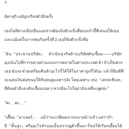
ๆ
มิคาสุกิ เอมิถูกเรียกตัวอีกครั้ง
เธอไม่มีทางเลือกอื่นนอกจากต้องนั่งตัวแข็งทื่อบนเก้าอี้ที่เสนอให้เธอ
และแม้แต่ในการพบกันครั้งที่ 2 เธอก็ยังตัวแข็งทื่อ
“ฉัน『ประธานบริษัท』 ดำเนินธุรกิจด้านบริษัทดันเจี้ยน―― บริษัท
มุ่งเน้นไปที่การขยายส่วนแบ่งการตลาดในต่างประเทศ อ้า ถ้าเป็นพวก
เธอ ฉันจะช่วยเตรียมสินค้าอะไรก็ได้ให้ในราคาถูกก็ได้น่ะ แล้วก็ยินดีที่
จะมอบเงินค่อขนมให้กับคนดูแลฮารุจัง โดยเฉพาะ เธอ『เครสเซินท』
ที่ต้องดำดิ่งลงดันเจี้ยนบ่อย ๆ หากมีอะไรก็อย่าลังเลที่จะพูดล่ะ”
“ค่ะ、ค่ะ……”
“เดี๊ยน『มาเทอร์』 แม้ว่าจะเกษียณจากแนวหน้าแล้ว แต่ว่าถ้า
มี『ชั้นสูง』หรืออะไรทำนองนั้นปรากฎตัวขึ้นมา ก็ขอให้เรียกเดี๊ยนได้