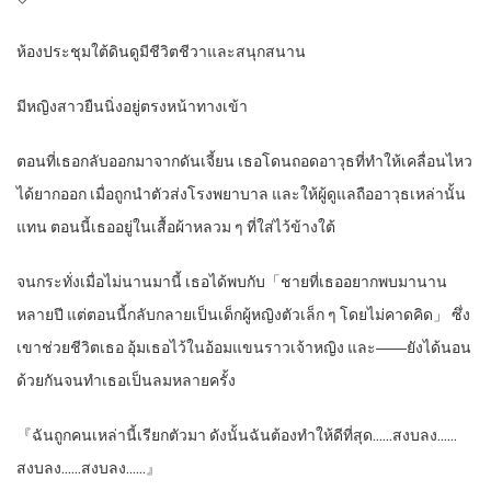
ห้องประชุมใต้ดินดูมีชีวิตชีวาและสนุกสนาน
มีหญิงสาวยืนนิ่งอยู่ตรงหน้าทางเข้า
ตอนที่เธอกลับออกมาจากดันเจี้ยน เธอโดนถอดอาวุธที่ทำให้เคลื่อนไหว
ได้ยากออก เมื่อถูกนำตัวส่งโรงพยาบาล และให้ผู้ดูแลถืออาวุธเหล่านั้น
แทน ตอนนี้เธออยู่ในเสื้อผ้าหลวม ๆ ที่ใส่ไว้ข้างใต้
จนกระทั่งเมื่อไม่นานมานี้ เธอได้พบกับ「ชายที่เธออยากพบมานาน
หลายปี แต่ตอนนี้กลับกลายเป็นเด็กผู้หญิงตัวเล็ก ๆ โดยไม่คาดคิด」 ซึ่ง
เขาช่วยชีวิตเธอ อุ้มเธอไว้ในอ้อมแขนราวเจ้าหญิง และ――ยังได้นอน
ด้วยกันจนทำเธอเป็นลมหลายครั้ง
『ฉันถูกคนเหล่านี้เรียกตัวมา ดังนั้นฉันต้องทำให้ดีที่สุด……สงบลง……
สงบลง……สงบลง……』