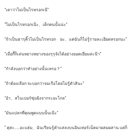
“เดาว่าไม่เป็นไรหรอกเน๊”
“ไม่เป็นไรหรอกเน๊ะ、เด็กคนนั้นน่ะ”
“ถ้าเป็นฮารุคิ๊วไม่เป็นไรหรอก ยะ、แต่ฉันก็ไม่รู้รายละเอียดหรอกนะ”
“เมื่อกี้ก็เล่นหยางหยางของรุรุจังได้อย่างยอดเยี่ยมล่ะน๊า”
“กำลังบอกว่าทำอย่างนั้นเหรอ？”
“ถ้าต้องเลือก จะบอกว่าจมเรือโดยไม่รู้ตัวสินะ”
“อ้า、สไนเปอร์ซุ่มยิงจากระยะไกล”
“มันแปลกที่คุณพูดแบบนั้นเน๊ะ”
” คุสะ……อะแฮ่ม、ฉันเรียนรู้คำแสลงบนอินเทอร์เน็ตมาผสมผสาน แต่ก็