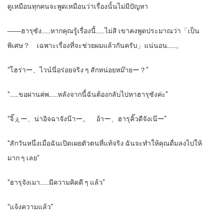
ดูเหมือนทุกคนจะพูดเหมือนว่าเรื่องนั้นไม่มีปัญหา
――ฮารุซัง……หากคุณรู้เรื่องนี้……ไม่สิ เขาคงพูดประมาณว่า「เป็น
พิเศษ？ เฉพาะเรื่องที่จะช่วยผมแล้วกันครับ」แน่นอน……。
“โฮร่าー、ไวน์นี่อร่อยจริง ๆ สักหน่อยหม๊ายー？”
“……ขอผ่านค่พ……หลังจากนี้ฉันต้องกลับไปหาฮารุซังค่ะ”
“จิ๊ぇー、น่าอิจฉาจังน๊าー。 อ้าー、ฮารุคิ๊วดีจังเน๊ー”
“สักวันหนึ่งเมื่อฉันเปิดเผยตัวตนที่แท้จริง ฉันจะทำให้คุณดื่มลงไปให้
มาก ๆ เลย”
“ฮารุจังเมา……มีความคิดดี ๆ แล้ว”
“แจ้งความแล้ว”