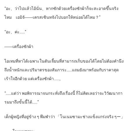
“อะ、ว่าไปแล้วไอ้นั่น、หากซักด้วยเครื่องซักผ้าก็จะสะอาดขึ้นจริง
ไหม เอมิจั――เครสเซินทจังไปบอกให้หน่อยได้ไหม？”
“อะ、ค่ะ……”
――เครื่องซักผ้า
ไอเทมที่หาได้เฉพาะในดันเจี้ยนที่สามารถเก็บของได้โดยไม่ต้องคำนึง
ถึงน้ำหนักและปริมาตรของสัมภาระ……แถมยังมาพร้อมกับราคาสุด
เร้าใจอีกด้วย แต่เครื่องซักผ้า……。
“……แต่ว่า พอพิจารณาจนกระทั่งถึงเรื่องนี้ ก็ไม่คิดเลยว่าจะวิวัฒนากา
รมมาถึงขั้นนี้ได้……”
เด็กผู้หญิงที่อยู่ข้าง ๆ พึมพำว่า 「โนเนมซามะช่างแข็งแกร่งจริง ๆー」