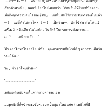
“……อ้าーโม๊ー！ ฉันกำลังดูไลฟ์สดของฮารุคิ๊วอยู่เลยน๊าตอนที่ถูก
เรียกตัวมาเนี่ย、ตอนที่เรียกไปยังบอกว่า『ก่อนอื่นให้โพสต์ข้อความ
เพื่อดึงดูดความสนใจของผู้ชม』แบบนั้นมันไร้ความรับผิดชอบไปแล๊ว
ー！ แต่ก็ทำได้นะโคลาร์ー！ เป็นง๊ายー、ฉันใช้สมาร์ทโฟน 2
เครื่องด้วยมือเดียวในไลฟ์สด ในSNS ในกระดานข้อความ……
อะ〝――เหนื่อยแล๊ว……”
“ม๊า อย่าโกรธไปเลยโอเน่ซัง คุณสามารถดื่มไวน์ดี ๆ จากงานเมื่อวัน
ก่อนได้นะ”
“อะ、จ๊า ยกโทษห๊ายー”
“……………………………………”
เอมิมองผู้หญิงคนนั้นจากหางตาของเธอ
……ผู้หญิงที่นั่งข้างเธอซึ่งควรจะเป็นผู้มาใหม่ แก่กว่าเอมิไม่กี่ปี