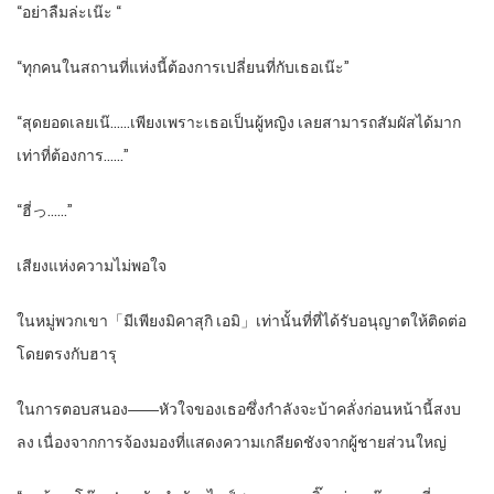
“อย่าลืมล่ะเน๊ะ “
“ทุกคนในสถานที่แห่งนี้ต้องการเปลี่ยนที่กับเธอเน๊ะ”
“สุดยอดเลยเน๊……เพียงเพราะเธอเป็นผู้หญิง เลยสามารถสัมผัสได้มาก
เท่าที่ต้องการ……”
“ฮี่っ……”
เสียงแห่งความไม่พอใจ
ในหมู่พวกเขา「มีเพียงมิคาสุกิ เอมิ」เท่านั้นที่ที่ได้รับอนุญาตให้ติดต่อ
โดยตรงกับฮารุ
ในการตอบสนอง――หัวใจของเธอซึ่งกำลังจะบ้าคลั่งก่อนหน้านี้สงบ
ลง เนื่องจากการจ้องมองที่แสดงความเกลียดชังจากผู้ชายส่วนใหญ่