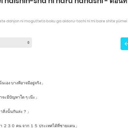
i haishin-sha ni naru hanashi - ตอนที่
urete danjon ni mogutteta boku ga aidoru-tachi ni mi bare shite yūmei
่นเอง บางทีอาจมีอยู่จริง」
่น่าจะมีปัญหาใด ๆ เน๊ะ」
สิ่งนั้นกันล่ะ？」
ว่า ２３０ คน จาก １５ ประเทศได้ที่ชายแดน」