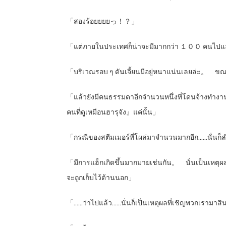
「สองร้อยยยยっ！？」
「แต่ภายในประเทศก็น่าจะมีมากกว่า １００ คนไปแล้
「บริเวณรอบ ๆ ดันเจี้ยนมีอยู่หนาแน่นเลยล่ะ。 ขณ
「แล้วยังมีคนธรรมดาอีกจำนวนหนึ่งที่โดนจ้างทำงานพา
คนที่ดูเหมือนฮารุจัง』แค่นั้น」
「กรณีของสตีมเมอร์ที่โผล่มาจำนวนมากอีก……นั่นก็
「มีการแฮ็กเกิดขึ้นมากมายเช่นกัน。 นั่นเป็นเหตุผ
จะถูกเก็บไว้ด้านนอก」
「……ว่าไปแล้ว……นั่นก็เป็นเหตุผลที่เชิญพวกเรามาส