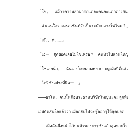
「ใช่。 แม้ว่าความสามารถแต่ล่ะคนจะแตกต่างกันเล็กน
「ฉันแน่ใจว่าเครสเซินท์จังเป็นระดับกลางใช่ไหม
「เอ๊ะ、ค่ะ……」
「เอ๋ー、สุดยอดเลยไม่ใช่เหรอ？ คนทั่วไปส่วนใหญ่ไม
「ใช่เลยน๊า。 ฉันเองก็เคยลองพยายามดูเมื่อปีที่แล
「โอจี่ซังอย่างที่คิดー！」
――อาโน、คนนั้นคือประธานบริษัทใหญ่นะคะ ลูกพี่
เอมิตัดสินใจแล้วว่า เมื่อกลับไปจะซู๊ดฮารุให้สุดปอด
――เมื่อฉันฝั่งหน้าไว้บนหัวของฮารุซังแล้วสูดหายใจเ