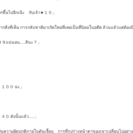
วลมากขึ้นไปอีกเน๊ะ กับเจ้า★１０」
่งที่เห็น การกลับชาติมาเกิดใหม่ที่เคยเป็นที่นิยมในอดีต ล้วนแล้วแต่ต้
ของ３９แน่นอน……สินะ？」
ว่า １００ น่ะ」
อ ４０ ดังนั้นแล้ว……」
ก็เป็นความผิดปกติภายในดันเจี้ยน การที่รูปร่างหน้าตาของเขาเปลี่ยนไปอย่