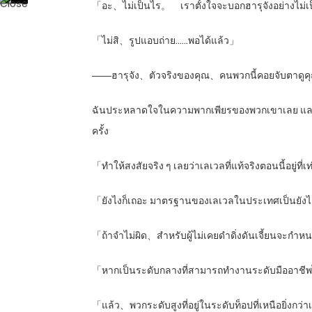
「อะ、ไม่เป็นไร。 เราตั้งใจจะบอกฮารุจังอย่างไม่เ
「ไม่สิ、รูปแอบถ่าย……พอได้แล้ว」
――ฮารุจัง、ตัวจริงของคุณ、คนพวกนี้คอยจับตาดูคุณม
ฉันประหลาดใจในความพากเพียรของพวกเขาเลย และแม้ว
ครั้ง
「ทำให้สงสัยจริง ๆ เลยว่าเลเวลที่แท้จริงตอนนี้อยู่ที่
「ยังไงก็เถอะ มาตรฐานของเลเวลในประเทศเป็นยั
「ถ้าจำไม่ผิด、สำหรับผู้ไม่เคยดำดิ่งดันเจี้ยนจะกำ
「หากเป็นระดับกลางที่สามารถทำงานระดับมืออาชีพ
「แล้ว、พวกระดับสูงที่อยู่ในระดับท็อปที่เหนือยิ