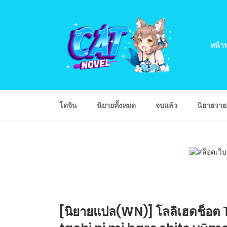
หน้าห
โดจิน
นิยายทั้งหมด
จบแล้ว
นิยายวา
[นิยายแปล(WN)] โลลิเฮดช็อต