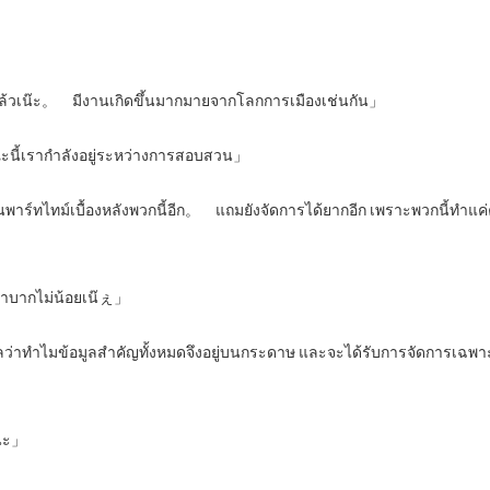
วเน๊ะ。 มีงานเกิดขึ้นมากมายจากโลกการเมืองเช่นกัน」
ะนี้เรากำลังอยู่ระหว่างการสอบสวน」
ร์ทไทม์เบื้องหลังพวกนี้อีก。 แถมยังจัดการได้ยากอีก เพราะพวกนี้ทำแค่ครึ
ลำบากไม่น้อยเน๊ぇ」
ลว่าทำไมข้อมูลสำคัญทั้งหมดจึงอยู่บนกระดาษ และจะได้รับการจัดการเฉพ
ินะ」