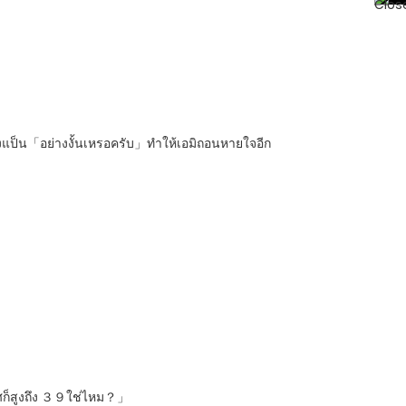
งแป็น「อย่างงั้นเหรอครับ」ทำให้เอมิถอนหายใจอีก
ทศก็สูงถึง ３９ใช่ไหม？」