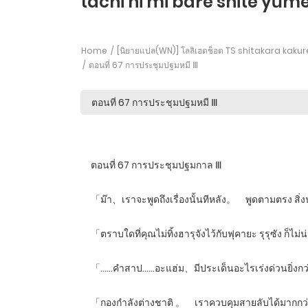
tachi ni mi bare shite yūme
Home
[นิยายแปล(WN)] โลลิเฮดช็อต TS shitakara kak
ตอนที่ 67 การประชุมปฐมหมี Ⅲ
ตอนที่ 67 การประชุมปฐมกาล Ⅲ
「ม๊า、เราจะพูดถึงเรื่องนั้นทีหลัง。 พูดตามตรง สิ่งนั
「ตราบใดที่คุณไม่ทิ้งฮารุจังไว้กับฟุคายะ รุรุซัง ก็ไม
「……คำสาป……อะแฮ่ม、มีประเด็นอะไรเร่งด่วนยิ่งกว่า
「กองกำลังต่างชาติ 。 เราควบคุมสายลับได้มากก