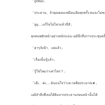
「ถูกต้อง」
「ประธาน、ถ้าคุณตอบเหมือนเดิมทุกครั้ง คนจะไม่
「อุมุ……แก้ไขไม่ไหวแล้วนี่สิ」
ทุกคนพยักหน้าอย่างหนักแน่น เอมินึกถึงการประชุมครั้
「ฮารุจังน๊า、แย่แล้ว」
「เรื่องนั้นรู้แล้ว」
「รู้ใช่ไหมว่าเท่าไหร่？」
「เอ๊ะ、ค่ะ……ฉันแน่ใจว่าเลเวลคือประมาณ★」
เอมิจำสิ่งที่เธอได้ยินจากประธานก่อนหน้านั้นได้