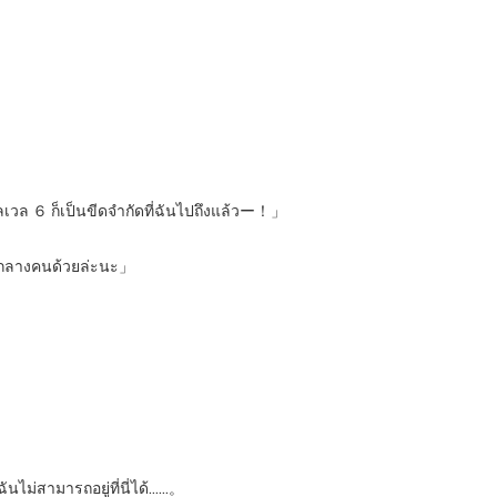
วล ６ ก็เป็นขีดจำกัดที่ฉันไปถึงแล้วー！」
ัยกลางคนด้วยล่ะนะ」
นไม่สามารถอยู่ที่นี่ได้……。