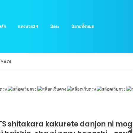
ลัก
แทงหวย24
มังงะ
นิยายทั้งหมด
ย YAOI
 TS shitakara kakurete danjon ni mo