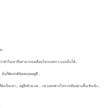
เกม」
ุผลว่าทำไมเขาถึงสามารถเคลื่อนไหวแปลก ๆ แบบนั้นได้」
ั่นก็ผิดปกตินิดหน่อยอยู่ดี」
็นเขา』อยู่อีกด้วย แต่……เขาแตกต่างไปจากเดิมอย่างสิ้นเชิงเน๊ะ」