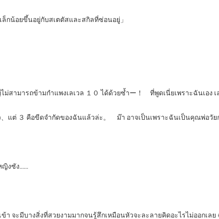
้อยขึ้นอยู่กับสเตตัสและสกิลที่ซ่อนอยู่」
？」
่สามารถข้ามกำแพงเลเวล １０ ได้ด้วยซ้ำー！ ที่พูดเนี่ยเพราะฉันเอง เลเ
้ว、แต่ ３ คือขีดจำกัดของฉันแล้วล่ะ。 ม๊า อาจเป็นเพราะฉันเป็นคุณพ่อว
หญิงซัง……
ข้า จะมีบางสิ่งที่สวยงามมากจนรู้สึกเหมือนหัวจะละลายคิดอะไรไม่ออกเลย ฉั