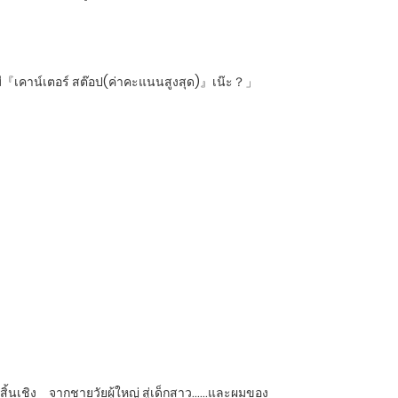
องมี『เคาน์เตอร์ สต๊อป(ค่าคะแนนสูงสุด)』เน๊ะ？」
างสิ้นเชิง จากชายวัยผู้ใหญ่ สู่เด็กสาว……และผมของ