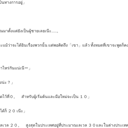
ป็นทางการอยู่」
าตั้งแต่ยังเป็นผู้ชายเลยเน๊ะ……。
่าจะได้ยินเรื่องพวกนั้น แต่พอคิดถึง「เขา」แล้ว ทั้งหมดที่เขาจะพูดก็ค
เท่าไหร่กันแน่เน๊ー」
งไงน่ะ？」
หนดไว้ที่０。 สำหรับผู้เริ่มต้นและมือใหม่จะเป็น １０」
ได้ก็ ２０ เน๊ะ」
่งกว่าเลเวล ２０。 สูงสุดในประเทศอยู่ที่ประมาณเลเวล ３０และในต่างประเ