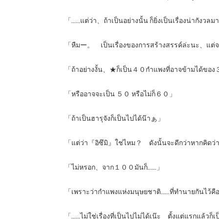
「……แต่ว่า、ถ้าเป็นอย่างนั้น ก็ยิ่งเป็นเรื่องน่ากัง
「หืมー。 เป็นเรื่องของการสร้างสรรค์ล่ะนะ、แต่จากสิ
「ถ้าอย่างงั้น、★ก็เป็น４０กำแพงที่อาจข้ามได้
「หรืออาจจะเป็น ５０ หรือไม่ก็６０」
「ถ้าเป็นฮารุจังก็เป็นไปได้น๊าぁ」
「แต่ว่า『อิซึมิ』ใช่ไหม？ ดังนั้นจะดีกว่าหากคิด
「ไม่หรอก、จาก１００มันก็……」
「เพราะว่ากำแพงแห่งมนุษยชาติ……ที่ทำนายกันไว้คื
「……ไม่ใช่เรื่องที่เป็นไปไม่ได้เน๊ะ ตั้งแต่แรกแล้ว