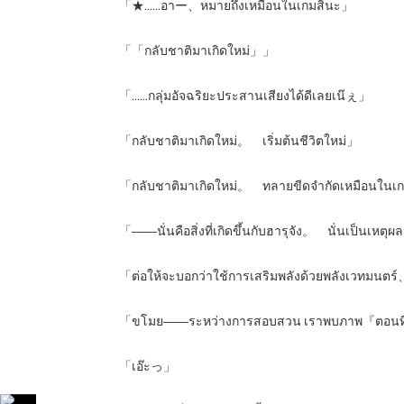
「★……อาー、หมายถึงเหมือนในเกมสินะ」
「「กลับชาติมาเกิดใหม่」」
「……กลุ่มอัจฉริยะประสานเสียงได้ดีเลยเน๊ぇ」
「กลับชาติมาเกิดใหม่。 เริ่มต้นชีวิตใหม่」
「กลับชาติมาเกิดใหม่。 ทลายขีดจำกัดเหมือนใน
「――นั่นคือสิ่งที่เกิดขึ้นกับฮารุจัง。 นั่นเป็นเหต
「ต่อให้จะบอกว่าใช้การเสริมพลังด้วยพลังเวทมนตร์、น
「ขโมย――ระหว่างการสอบสวน เราพบภาพ『ตอนที่ยังเป
「เอ๊ะっ」