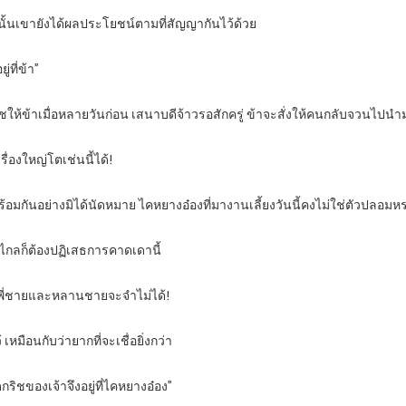
่านั้นเขายังได้ผลประโยชน์ตามที่สัญญากันไว้ด้วย
ที่ข้า”
ิชให้ข้าเมื่อหลายวันก่อน เสนาบดีจ้าวรอสักครู่ ข้าจะสั่งให้คนกลับจวนไปนำ
ื่องใหญ่โตเช่นนี้ได้!
ร้อมกันอย่างมิได้นัดหมาย ไคหยางอ๋องที่มางานเลี้ยงวันนี้คงไม่ใช่ตัวปลอม
ม่ไกลก็ต้องปฏิเสธการคาดเดานี้
่พี่ชายและหลานชายจะจำไม่ได้!
หมือนกับว่ายากที่จะเชื่อยิ่งกว่า
กริชของเจ้าจึงอยู่ที่ไคหยางอ๋อง”