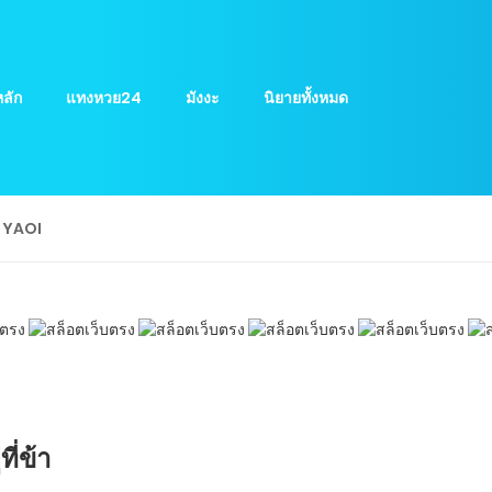
ลัก
แทงหวย24
มังงะ
นิยายทั้งหมด
ย YAOI
ี่ข้า