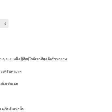
ระยะหนึ่ง ผู้ที่อยู่ใกล้เขาที่สุดคือรัชทายาท
ององค์รัชทายาท
นิ่งเช่นเคย
ุดเริ่มต้นเท่านั้น