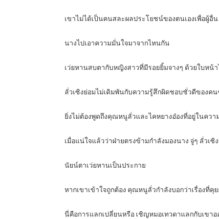
เขาไม่ได้เป็นคนสละผลประโยชน์ของตนเองเพื่อผู้อื่น 
นางไปเอาความมั่นใจมาจากไหนกัน
เว่ยหานสบตากับหญิงสาวที่มีรอยยิ้มจางๆ ด้วยใบหน้
ลั่วเซิงย่อมไม่เดิมพันกับความรู้สึกผิดชอบชั่วดีของคนๆ
ยิ่งไม่ต้องพูดถึงคุณหนูลั่วและไคหยางอ๋องที่อยู่ในควา
เมื่อแน่ใจแล้วว่าฝ่ายตรงข้ามกำลังมองนาง จู่ๆ ลั่วเซ
นัยน์ตาเว่ยหานเป็นประกาย
หากเขาเข้าใจถูกต้อง คุณหนูลั่วกำลังบอกว่าเรื่องที่
นี่คือการแลกเปลี่ยนหรือ เชิญหมอเทวดาแลกกับเขา