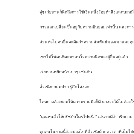
จู่ๆ เว่ยหานก็คิดถึงการใช้เงินหนึ่งร้อยตำลึงแลกบะหมี
การแลกเปลี่ยนขึ้นอยู่กับความยินยอมเท่านั้น และ
ส่วนต่อไปคนอื่นจะคิดว่าความสัมพันธ์ของเขาและคุณหนู
เขาไม่ใช่คนที่จะมาสนใจความคิดของผู้อื่นอยู่แล้ว
เว่ยหานพยักหน้าเบาๆ เช่นกัน
ลั่วเซิงยกมุมปาก รู้สึกโล่งอก
ไคหยางอ๋องยอมให้ความร่วมมือก็ดี นางจะได้ไม่ต้องใ
“คุณหนูลั่วให้กริชกับใครไปหรือ” เสนาบดีจ้าวรีบถาม
ทุกคนในยามนี้จ้องมองไปที่ลั่วเซิงด้วยดวงตาที่เต็มไ