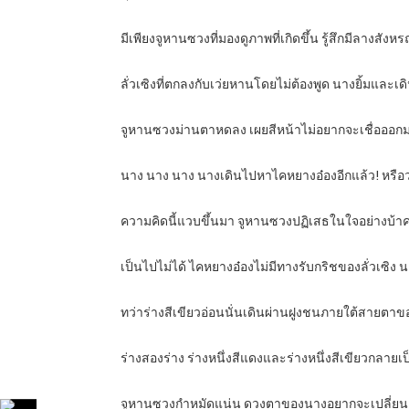
มีเพียงจูหานซวงที่มองดูภาพที่เกิดขึ้น รู้สึกมีลางสังหรณ
ลั่วเซิงที่ตกลงกับเว่ยหานโดยไม่ต้องพูด นางยิ้มและ
จูหานซวงม่านตาหดลง เผยสีหน้าไม่อยากจะเชื่อออก
นาง นาง นาง นางเดินไปหาไคหยางอ๋องอีกแล้ว! หรื
ความคิดนี้แวบขึ้นมา จูหานซวงปฏิเสธในใจอย่างบ้าคล
เป็นไปไม่ได้ ไคหยางอ๋องไม่มีทางรับกริชของลั่วเซิง
ทว่าร่างสีเขียวอ่อนนั่นเดินผ่านฝูงชนภายใต้สายตาข
ร่างสองร่าง ร่างหนึ่งสีแดงและร่างหนึ่งสีเขียวกลาย
จูหานซวงกำหมัดแน่น ดวงตาของนางอยากจะเปลี่ยนเป็น