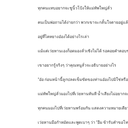
ทุกคนแทบอยากจะชูนิ้วโป้งให้แม่ทัพใหญ่ลั่ว
คนเป็นพ่อถามได้ง่ายกว่า พวกเขาจะกลั้นใจตายอยู่แล
อยู่ที่ไคหยางอ๋องได้อย่างไรเล่า
แม้แต่เว่ยหานเองก็อดมองลั่วเซิงไม่ได้ รอคอยคำตอ
เขาอยากรู้จริงๆ ว่าคุณหนูลั่วจะอธิบายอย่างไร
“อ๋อ ก่อนหน้านี้ลูกปลดเข็มขัดของท่านอ๋องไปมิใช่หรื
แม่ทัพใหญ่ลั่วมองไปที่เว่ยหานทันที น้ำเสียงไม่อยากจะเ
ทุกคนมองไปที่เว่ยหานพร้อมกัน แสดงความหมายเดียวกั
เว่ยหานมือกำหมัดและพูดเบาๆ ว่า “อืม ข้ารับคำขอโท