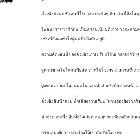
ลั่วเซิงนังคนชั่วคนนี้ไร้ยางอายจริงๆ มิน่าวันนี้ถึงใส่ชุ
ในสมัยราชวงศ์ก่อน เป็นธรรมเนียมที่เจ้าบ่าวจะสวมชุ
เช่นนี้ยังคงทำให้ผู้คนนึกถึงมันอยู่ดี
ความคิดเช่นนี้ของลั่วเซิงเอาเปรียบไคหยางอ๋องชัดๆ!
จูหานซวงโมโหจนมือสั่น หากไม่ใช่เพราะสถานที่และเ
ฝูงชนเองก็ตกใจจนพูดไม่ออกเมื่อลั่วเซิงยืนข้างหน้าเ
ลั่วเซิงสีหน้าสงบ น้ำเสียงราบเรียบ “ท่านอ๋องยังจำกริ
ชั่วจังหวะหนึ่ง อันที่จริงเว่ยหานอยากจะหันหลังกลั
กริชเล่มเดียวจะหาเรื่องให้เขากี่ครั้งถึงจะพอ