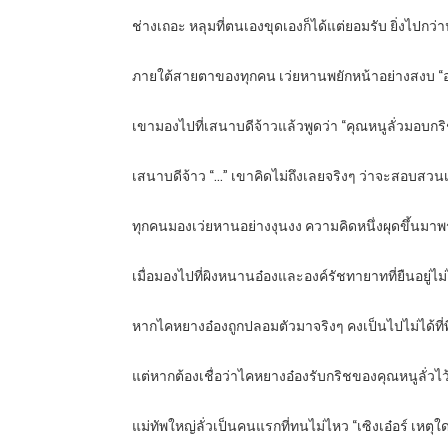
ช่างเถอะ หลุมที่ตนเองขุดเองก็ได้แต่ยอมรับ ยิ่งไปกว
ภายใต้สายตาของทุกคน เว่ยหานพยักหน้าอย่างสงบ “อยู่
เขามองไปที่เสนาบดีจ้าวแล้วพูดว่า “คุณหนูลั่วมอบกร
เสนาบดีจ้าว “…” เขาคิดไม่ถึงเลยจริงๆ ว่าจะสอบสวนเร
ทุกคนมองเว่ยหานอย่างงุนงง ความคิดหนึ่งผุดขึ้นมาพ
เมื่อมองไปที่ผิงหนานอ๋องและองค์รัชทายาทที่ยืนอยู่ไ
หากไคหยางอ๋องถูกปลอมตัวมาจริงๆ คงเป็นไปไม่ได้ที
แต่หากต้องเชื่อว่าไคหยางอ๋องรับกริชของคุณหนูลั่วไว้ เ
แม่ทัพใหญ่ลั่วเป็นคนแรกที่ทนไม่ไหว “เซิงเอ๋อร์ เหตุใด