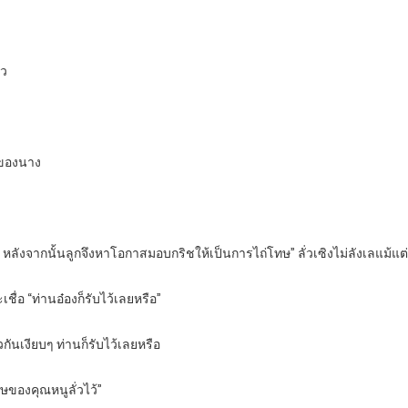
้ว
บของนาง
อ หลังจากนั้นลูกจึงหาโอกาสมอบกริชให้เป็นการไถ่โทษ” ลั่วเซิงไม่ลังเลแม้แต
ชื่อ “ท่านอ๋องก็รับไว้เลยหรือ”
นเงียบๆ ท่านก็รับไว้เลยหรือ
ษของคุณหนูลั่วไว้”