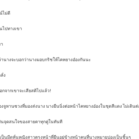
์ไม่ดี
เดินไปทางเขา
มา
อว่านางจะบอกว่านางมอบกริชให้ไคหยางอ๋องกันนะ
ั่ง
 นอกจากเขาจะเสียสติไปแล้ว!
องจูหานซวงที่มองส่งนาง นางยืนนิ่งต่อหน้าไคหยางอ๋องในชุดสีแดง ไม่เดินต
เป็นจุดสนใจของสายตาทุกคู่ในทันที
มีดหั่นหญิงสาวตรงหน้าที่ยืนอยู่ข้างหน้าคนที่นางหมายปองเป็นชิ้นๆ