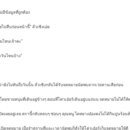
มีข้อมูลที่ถูกต้อง
ปสืบก่อนหน้านี้” ลั่วเซิงเอ่ย
านไหนเจ้าคะ”
าวันไหนบ้าง”
ายังไม่ทันถึงวันนั้น ลั่วเซิงกลับได้รับจดหมายนัดพบจากเว่ยหานเสียก่อน
นโดยชายหนุ่มที่เดินอยู่ข้างๆ ตอนที่โค่วเอ๋อร์เดินอยู่บนถนน จดหมายไม่ได้ให
งเปิดเผยอยู่เลย ครานี้กลับหลบๆ ซ่อนๆ คุณหนู ไคหยางอ๋องคงไม่ได้กินปูนร้อ
เปิดจดหมาย เมื่อจำสถานที่และเวลานัดพบก็สั่งให้โค่วเอ๋อร์เก็บจดหมายให้ดี