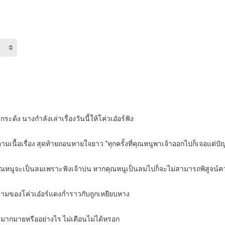
ระด้ง นางกำลังเล่าเรื่องวันนี้ให้โค่วเอ๋อร์ฟัง
ๆ ตามเนื้อเรื่อง สุดท้ายถอนหายใจยาว “ทุกครั้งที่คุณหนูพาเจ้าออกไปก็เจอแต่
ณหนูจะเป็นลมเพราะฟังเจ้าบ่น หากคุณหนูเป็นลมไปก็จะไม่สามารถพิสูจน์คว
ดงามของโค่วเอ๋อร์แดงก่ำราวกับถูกเหยียบหาง
งวลมากมายหรืออย่างไร ไม่เตือนไม่ได้หรอก