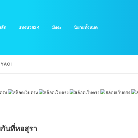
ลัก
แทงหวย24
มังงะ
นิยายทั้งหมด
ย YAOI
ันที่หอสุรา