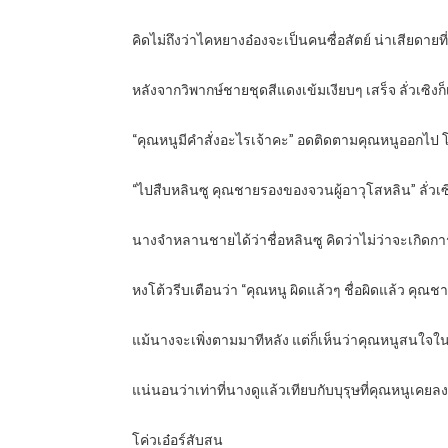
คิดไม่ถึงว่าไคหยางอ๋องจะเป็นคนซื่อสัตย์ น่าเสียดายที่
หลังจากวิพากษ์ชายชุดสีแดงเข้มเงียบๆ เสร็จ ลั่วเซิงก็
“คุณหนูมีคำสั่งอะไรเจ้าคะ” อดติดตามคุณหนูออกไป โค่
“ไปสืบหลินซู คุณชายรองของจวนผู้อาวุโสหลิน” ลั่วเซิ
นางจำหลานชายได้ว่าชื่อหลินซู คิดว่าไม่ว่าจะเกิดกา
หงโต้วรีบเตือนว่า “คุณหนู ผิดแล้วๆ ชื่อผิดแล้ว คุณชา
แม้นางจะเพิ่งตามมาทีหลัง แต่ก็เห็นว่าคุณหนูสนใจ
แน่นอนว่าเท่าที่นางดูแล้วเทียบกับบุรุษที่คุณหนูเ
โค่วเอ๋อร์สับสน