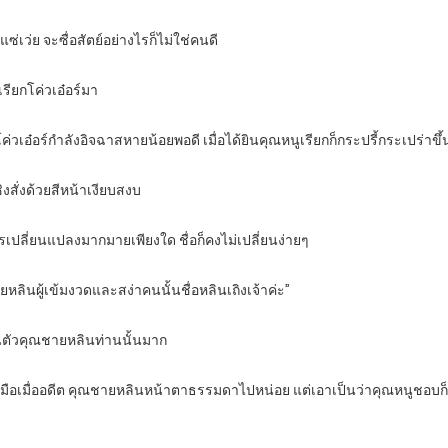
แซ่เว่ย จะซื่อสัตย์อย่างไรก็ไม่ใช่คนดี
เรียกโค่วเอ๋อร์มา
วเอ๋อร์กำลังอิจฉาสหายน้อยพอดี เมื่อได้ยินคุณหนูเรียกก็กระปรี้กระเปร่าขึ้
งสั่งด้วยสีหน้าเงียบสงบ
รเปลี่ยนแปลงมากมายเพียงใด ชื่อก็คงไม่เปลี่ยนง่ายๆ
ยหลินผู้เข้มงวดและสง่าคนนั้นชื่อหลินเถิงเจ้าค่ะ”
ในตัวคุณชายหลินท่านนั้นมาก
คยลงมือเมื่ออดีต คุณชายหลินหน้าตาธรรมดาไปหน่อย แต่เอาเป็นว่าคุณหนูชอบก