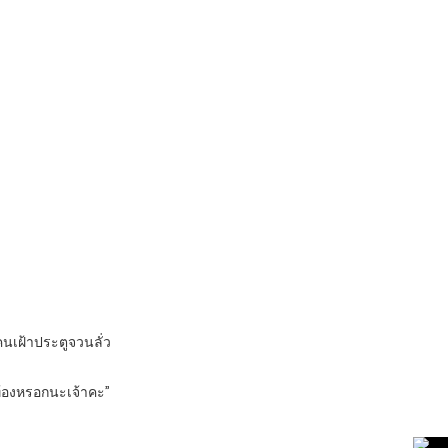
้คนเฝ้าประตูจวนลั่ว
นท้องหรอกนะเจ้าคะ”