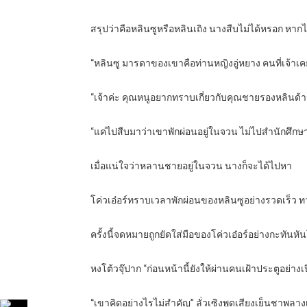
สรุปว่าคือหลินซูหรือหลินเถิง นางสืบไม่ได้หรอก หากไม่
“หลินซู มารดาของเขาคือท่านหญิงอู่หยาง คนที่เจ้าเคยไ
“เจ้าค่ะ คุณหนูอยากทราบเกี่ยวกับคุณชายรองหลินด้
“แค่ไปสืบมาว่าเขาพักผ่อนอยู่ในจวน ไม่ไปสำนักศึกษ
เมื่อแน่ใจว่าหลานชายอยู่ในจวน นางก็จะได้ไปหา
โค่วเอ๋อร์ทราบเวลาพักผ่อนของหลินซูอย่างรวดเร็ว ทว่
ครั้งนี้จดหมายถูกยัดใส่มือของโค่วเอ๋อร์อย่างกะทันหั
หงโต้วจุ๊ปาก “ก่อนหน้านี้ยังให้ผ่านคนเฝ้าประตูอย่า
“เขาคิดอย่างไรไม่สำคัญ” ลั่วเซิงพูดเสียงเย็นชาพลาง