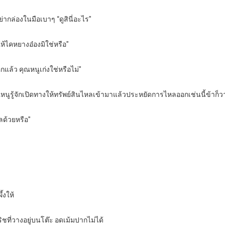
ย่ากล่องในมือเบาๆ “ดูสินี่อะไร”
บให้ไคหยางอ๋องมิใช่หรือ”
แล้ว คุณหนูเก่งใช่หรือไม่”
ุณหนูรู้จักเปิดทางให้ทรัพย์สินไหลเข้ามาแล้วประหยัดการไหลออกเช่นนี้ข้าก็
วลด้วยหรือ”
้งให้
ิชที่วางอยู่บนโต๊ะ อดเม้มปากไม่ได้