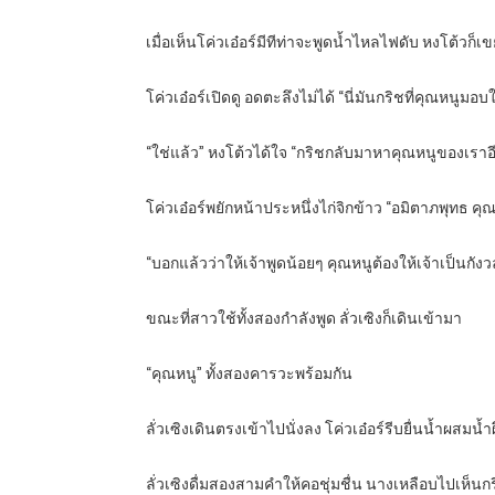
เมื่อเห็นโค่วเอ๋อร์มีทีท่าจะพูดน้ำไหลไฟดับ หงโต้วก็เข
โค่วเอ๋อร์เปิดดู อดตะลึงไม่ได้ “นี่มันกริชที่คุณหนูมอ
“ใช่แล้ว” หงโต้วได้ใจ “กริชกลับมาหาคุณหนูของเราอีก
โค่วเอ๋อร์พยักหน้าประหนึ่งไก่จิกข้าว “อมิตาภพุทธ ค
“บอกแล้วว่าให้เจ้าพูดน้อยๆ คุณหนูต้องให้เจ้าเป็นกัง
ขณะที่สาวใช้ทั้งสองกำลังพูด ลั่วเซิงก็เดินเข้ามา
“คุณหนู” ทั้งสองคารวะพร้อมกัน
ลั่วเซิงเดินตรงเข้าไปนั่งลง โค่วเอ๋อร์รีบยื่นน้ำผสมน้ำผึ
ลั่วเซิงดื่มสองสามคำให้คอชุ่มชื่น นางเหลือบไปเห็นกร