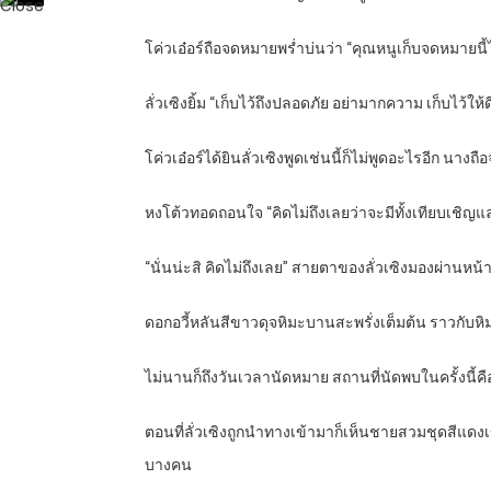
โค่วเอ๋อร์ถือจดหมายพร่ำบ่นว่า “คุณหนูเก็บจดหมายนี
ลั่วเซิงยิ้ม “เก็บไว้ถึงปลอดภัย อย่ามากความ เก็บไว้ให้
โค่วเอ๋อร์ได้ยินลั่วเซิงพูดเช่นนี้ก็ไม่พูดอะไรอีก นาง
หงโต้วทอดถอนใจ “คิดไม่ถึงเลยว่าจะมีทั้งเทียบเช
“นั่นน่ะสิ คิดไม่ถึงเลย” สายตาของลั่วเซิงมองผ่านหน้า
ดอกอวี้หลันสีขาวดุจหิมะบานสะพรั่งเต็มต้น ราวกับหิมะ
ไม่นานก็ถึงวันเวลานัดหมาย สถานที่นัดพบในครั้งนี้ค
ตอนที่ลั่วเซิงถูกนำทางเข้ามาก็เห็นชายสวมชุดสีแดงเ
บางคน