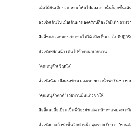
เมื่อได้ยินเสียง เว่ยหานก็หันไปมอง จากนั้นก็ลุกขึ้นเด
ลั่วเซิงเดินไป เมื่อเดินผ่านองครักษ์ก็ชะงักฝีเท้า ถามว่า
สืออี้ชะงัก อดมองเว่ยหานไม่ได้ เมื่อเห็นเขาไม่มีปฏิกิร
ลั่วเซิงพยักหน้า เดินไปข้างหน้าเว่ยหาน
“คุณหนูลั่วเชิญนั่ง”
ลั่วเซิงนั่งลงฝั่งตรงข้าม มองเขายกกาน้ำชารินชา ท่
“คุณหนูลั่วตาดี” เว่ยหานยื่นแก้วชาให้
สืออี้และสื่อเยี่ยนเป็นพี่น้องฝาแฝด หน้าตาแทบจะเหมื
ลั่วเซิงยกแก้วชาขึ้นจิบคำหนึ่ง พูดราบเรียบว่า “ท่าน