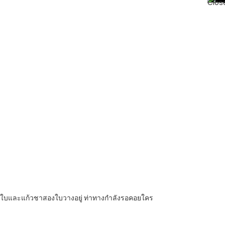
หนึ่งใบและแก้วชาสองใบวางอยู่ ท่าทางกำลังรอคอยใคร