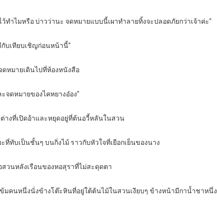
้ไว้ทำไมหรือ บ่าวว่านะ จดหมายแบบนี้เผาทำลายทิ้งจะปลอดภัยกว่าเจ้าค่ะ”
ดีกับเทียบเชิญก่อนหน้านี้”
ถือจดหมายเดินไปที่ห้องหนังสือ
ิญและจดหมายของไคหยางอ๋อง”
ต่างที่เปิดอ้าและหยุดอยู่ที่ต้นอวี้หลันในสวน
ที่ทับเป็นชั้นๆ บนกิ่งไม้ ราวกับหัวใจที่เยือกเย็นของนาง
ือสวนหลังเรือนของหอสุราที่ไม่สะดุดตา
ข้มคนหนึ่งนั่งข้างโต๊ะหินที่อยู่ใต้ต้นไม้ในสวนเงียบๆ ข้างหน้ามีกาน้ำชา