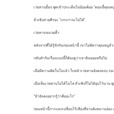
เว่ยหานยิ้มๆ พูดเข้าประเด็นไม่อ้อมค้อม “ตอนนี้คุณห
ลั่วเซิงส่ายศีรษะ “เกรงว่าจะไม่ได้”
เว่ยหานขมวดคิ้ว
หลังจากที่ได้รู้จักกันก่อนหน้านี้ เขาไม่คิดว่าคุณหนูล
กลับคำกับเรื่องแบบนี้ก็ต้องดูว่าเขายินยอมหรือไม่
เมื่อมีความคิดในใจแล้ว ใบหน้าเว่ยหานยังคงสงบ รอเ
เมื่อเห็นเว่ยหานไม่ได้โมโห ลั่วเซิงก็ไม่ได้อุบไว้นา
“ข้ายังคงอยากรู้ว่าคืออะไร”
ก่อนหน้านี้การแลกเปลี่ยนไร้เสียงที่จวนผิงหนานอ๋อง เ