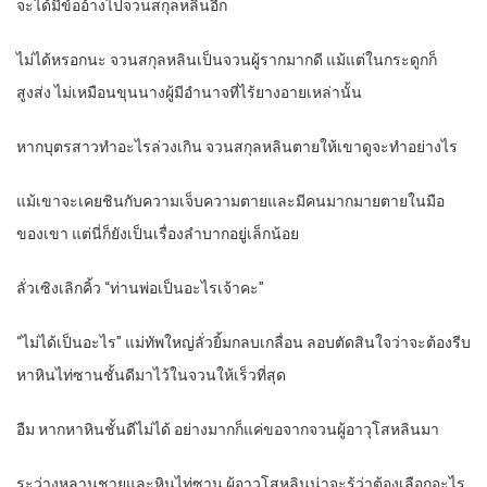
จะได้มีข้ออ้างไปจวนสกุลหลินอีก
ไม่ได้หรอกนะ จวนสกุลหลินเป็นจวนผู้รากมากดี แม้แต่ในกระดูกก็
สูงส่ง ไม่เหมือนขุนนางผู้มีอำนาจที่ไร้ยางอายเหล่านั้น
หากบุตรสาวทำอะไรล่วงเกิน จวนสกุลหลินตายให้เขาดูจะทำอย่างไร
แม้เขาจะเคยชินกับความเจ็บความตายและมีคนมากมายตายในมือ
ของเขา แต่นี่ก็ยังเป็นเรื่องลำบากอยู่เล็กน้อย
ลั่วเซิงเลิกคิ้ว “ท่านพ่อเป็นอะไรเจ้าคะ”
“ไม่ได้เป็นอะไร” แม่ทัพใหญ่ลั่วยิ้มกลบเกลื่อน ลอบตัดสินใจว่าจะต้องรีบ
หาหินไท่ซานชั้นดีมาไว้ในจวนให้เร็วที่สุด
อืม หากหาหินชั้นดีไม่ได้ อย่างมากก็แค่ขอจากจวนผู้อาวุโสหลินมา
ระว่างหลานชายและหินไท่ซาน ผู้อาวุโสหลินน่าจะรู้ว่าต้องเลือกอะไร