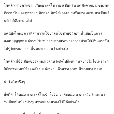
ใช่แล้ว ฝ่ายตรงข้ามเรียกยาลดไข้ว่ายาเชียนจิน แต่ฟังจากปากของคน
ที่ถูกส่งไปและดูจากยาเม็ดสองเม็ดที่ส่งกลับมาพร้อมจดหมาย ยาเชียนจิ
นที่ว่าก็คือยาลดไข้
แค่นี้ยังไม่พอ การที่สามารถใช้ยาลดไข้ช่วยชีวิตคนนั้นถือเป็นการ
สั่งสมบุญกุศล แต่การใช้ยาบำรุงปราณรักษาอาการป่วยให้ผู้อื่นแต่กลับ
ไม่รู้จักกระสายยานั้นหมายความว่าอย่างไร
ใช่แล้ว ที่ชื่อเสียงของหมอเทวดาหวังดังไปถึงหนานหยางไม่ใช่เพราะมี
ฝีมือการแพทย์ที่ยอดเยี่ยม แต่เพราะเจ้าสารเลวคนนี้ขายยาปลอม!
น่าโมโหจริงๆ
สิ่งที่ทำให้หมอเทวดาหลี่ไม่เข้าใจยิ่งกว่าคือหมอเทวดาหวังเจ้าคนน่า
รังเกียจนั่นมียาบำรุงปราณและยาลดไข้ได้อย่างไร