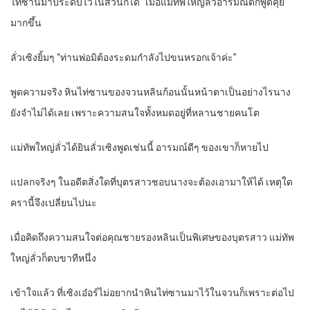
ไท่ซานมาประดับไว้ในสวนก็ได้” เมื่อแม่ทัพใหญ่ลั่วอารมณ์ดีก็พูดคุย
มากขึ้น
ลั่วเซิงยิ้มๆ “ท่านพ่อมิต้องระดมกำลังไปขนหรอกเจ้าค่ะ”
พูดความจริง หินไท่ซานของจวนหลินก้อนนั้นหน้าตาเป็นอย่างไรนาง
ยังจำไม่ได้เลย เพราะความสนใจทั้งหมดอยู่ที่หลานชายคนโต
แม่ทัพใหญ่ลั่วได้ยินลั่วเซิงพูดเช่นนี้ อารมณ์ดีๆ ของเขาก็หายไป
แปลกจริงๆ ในอดีตสิ่งใดที่บุตรสาวชอบนางจะต้องเอามาให้ได้ เหตุใด
ครานี้จึงเปลี่ยนไปนะ
เมื่อคิดถึงความสนใจต่อคุณชายรองหลินเป็นพิเศษของบุตรสาว แม่ทัพ
ใหญ่ลั่วก็ตบขาทีหนึ่ง
เข้าใจแล้ว ที่เซิงเอ๋อร์ไม่อยากนำหินไท่ซานมาไว้ในจวนก็เพราะต่อไป