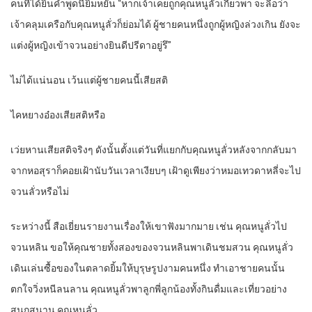
คนที่ได้ยินคำพูดนี้ยิ้มหยัน “หากเจ้าเคยถูกคุณหนูลั่วเกี้ยวพา จะลือว่า
เจ้าคลุมเครือกับคุณหนูลั่วก็ย่อมได้ ผู้ชายคนหนึ่งถูกผู้หญิงล่วงเกิน ยังจะ
แต่งผู้หญิงเข้าจวนอย่างยินดีปรีดาอยู่รึ”
ไม่ได้แน่นอน เว้นแต่ผู้ชายคนนี้เสียสติ
ไคหยางอ๋องเสียสติหรือ
เว่ยหานเสียสติจริงๆ ดังนั้นตั้งแต่วันที่แยกกับคุณหนูลั่วหลังจากกลับมา
จากหอสุราก็คอยเฝ้านับวันเวลาเงียบๆ เฝ้าดูเพียงว่าหมอเทวดาหลี่จะไป
จวนลั่วหรือไม่
ระหว่างนี้ สือเยี่ยนรายงานเรื่องให้เขาฟังมากมาย เช่น คุณหนูลั่วไป
จวนหลิน ขอให้คุณชายทั้งสองของจวนหลินพาเดินชมสวน คุณหนูลั่ว
เดินเล่นซื้อของในตลาดยิ้มให้บุรุษรูปงามคนหนึ่ง ทำเอาชายคนนั้น
ตกใจวิ่งหนีลนลาน คุณหนูลั่วพาลูกพี่ลูกน้องทั้งกินดื่มและเที่ยวอย่าง
สนุกสนาน คุณหนูลั่ว…