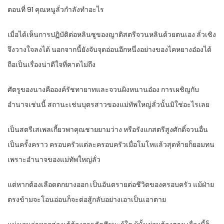
ตอนที่ 91 คุณหนูลั่วกำลังทำอะไร
เมื่อได้เห็นการปฏิบัติต่อหลินซูของญาติสตรีจวนหลินด้วยตนเอง ลั่วเซิง
จึงวางใจลงได้ นอกจากนี้ยังจับจุดอ่อนอีกหนึ่งอย่างของไคหยางอ๋องได้
ถือเป็นเรื่องน่าดีใจที่คาดไม่ถึง
ศัตรูของนางคือองค์รัชทายาทและจวนผิงหนานอ๋อง การเผชิญกับ
อำนาจเช่นนี้ สถานะเช่นบุตรสาวของแม่ทัพใหญ่ลั่วนั้นมิใช่อะไรเลย
เป็นสตรีเสเพลเกี้ยวพาคุณชายยามว่าง หรือรังแกสตรีสูงศักดิ์จวนอื่น
เป็นครั้งคราว ครอบครัวแต่ละครอบครัวเมื่อโมโหแล้วสุดท้ายก็ยอมทน
เพราะอำนาจของแม่ทัพใหญ่ลั่ว
แต่หากต้องเลือดตกยางออก เป็นอันตรายต่อชีวิตของครอบครัว แม้ฝ่าย
ตรงข้ามจะโอนอ่อนก็จะต่อสู้กลับอย่างเอาเป็นเอาตาย