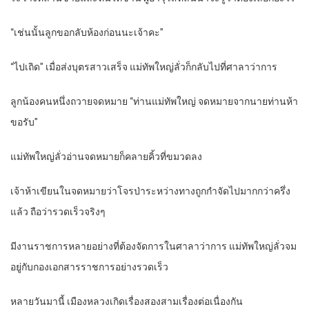
“เช่นนั้นลูกขอกลับห้องก่อนนะเจ้าคะ”
“ไปเถิด” เมื่อส่งบุตรสาวเสร็จ แม่ทัพใหญ่ลั่วก็กลับไปที่ศาลาว่าการ
ลูกน้องคนหนึ่งถวายจดหมาย “ท่านแม่ทัพใหญ่ จดหมายจากนายท่านห้า
ขอรับ”
แม่ทัพใหญ่ลั่วอ่านจดหมายก็คลายคิ้วที่ขมวดลง
เจ้าห้าเขียนในจดหมายว่าโจรป่าระหว่างทางถูกกำจัดไปมากกว่าครึ่ง
แล้ว ถือว่ารวดเร็วจริงๆ
มีงานราชการหลายอย่างที่ต้องจัดการในศาลาว่าการ แม่ทัพใหญ่ลั่วจม
อยู่กับกองเอกสารราชการอย่างรวดเร็ว
หลายวันมานี้ เมืองหลวงเกิดเรื่องสองสามเรื่องต่อเนื่องกัน