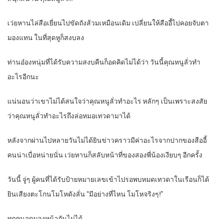
เว่ยหานไล่สือเยี่ยนไปขัดถังส้วมเหมือนเดิม เปลี่ยนให้สืออี้ไปคอยจับตา
มองแทน ในที่สุดหูก็สงบลง
ท่านอ๋องหนุ่มที่ได้รับความสงบคืนก็อดคิดไม่ได้ว่า วันนี้คุณหนูลั่วทำ
อะไรอีกนะ
แน่นอนว่าเขาไม่ได้สนใจว่าคุณหนูลั่วทำอะไร หลักๆ เป็นเพราะสงสัย
ว่าคุณหนูลั่วทำอะไรถึงล่อหมอเทวดามาได้
หลังจากผ่านไปหลายวันไม่ได้ยินข่าวคราวมีค่าอะไรจากปากของสืออี้
คนน่าเบื่อหน่ายนั่น เว่ยหานก็สลับหน้าที่ของสองพี่น้องเงียบๆ อีกครั้ง
วันนี้ จู่ๆ ผู้คนที่ได้รับป้ายหมายเลขเข้าไปรอพบหมดเทวดาในเรือนก็ได้
ยินเสียงตะโกนโมโหดังลั่น “มีอย่างที่ไหน โมโหจริงๆ!”
ทุกคนอดมองหน้ากันไม่ได้