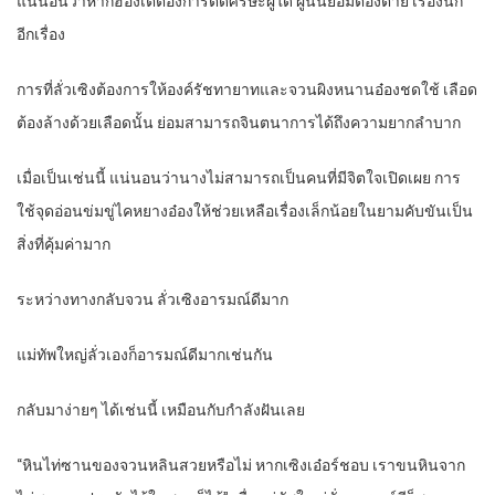
แน่นอนว่าหากฮ่องเต้ต้องการตัดศีรษะผู้ใด ผู้นั้นย่อมต้องตาย เรื่องนี้ก็
อีกเรื่อง
การที่ลั่วเซิงต้องการให้องค์รัชทายาทและจวนผิงหนานอ๋องชดใช้ เลือด
ต้องล้างด้วยเลือดนั้น ย่อมสามารถจินตนาการได้ถึงความยากลำบาก
เมื่อเป็นเช่นนี้ แน่นอนว่านางไม่สามารถเป็นคนที่มีจิตใจเปิดเผย การ
ใช้จุดอ่อนข่มขู่ไคหยางอ๋องให้ช่วยเหลือเรื่องเล็กน้อยในยามคับขันเป็น
สิ่งที่คุ้มค่ามาก
ระหว่างทางกลับจวน ลั่วเซิงอารมณ์ดีมาก
แม่ทัพใหญ่ลั่วเองก็อารมณ์ดีมากเช่นกัน
กลับมาง่ายๆ ได้เช่นนี้ เหมือนกับกำลังฝันเลย
“หินไท่ซานของจวนหลินสวยหรือไม่ หากเซิงเอ๋อร์ชอบ เราขนหินจาก