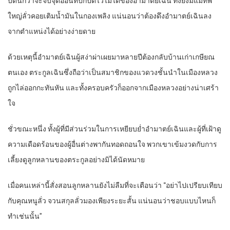
บัดนี้กว่าจะจับจุดอ่อนที่ปกปิดไว้ไม่ได้ของอำมาตย์เฉิน ทั้งยังมีแม่ทัพ
ใหญ่ลั่วคอยเติมน้ำมันในกองเพลิง แน่นอนว่าต้องดึงอำมาตย์เฉินลง
จากตำแหน่งได้อย่างง่ายดาย
ด้วยเหตุนี้อำมาตย์เฉินผู้สง่าผ่าเผยมาหลายปีต้องกลับบ้านเก่าเกษียณ
ตนเอง ตระกูลเฉินซึ่งถือว่าเป็นสมาชิกของแวดวงชั้นนำในเมืองหลวง
ถูกไล่ออกกะทันหัน และทั้งครอบครัวก็ออกจากเมืองหลวงอย่างน่าเศร้า
ใจ
ชั่วขณะหนึ่ง ทั้งผู้ที่มีส่วนร่วมในการเหยียบย่ำอำมาตย์เฉินและผู้ที่เฝ้าดู
ความเดือดร้อนของผู้อื่นต่างพากันทอดถอนใจ พวกเขาเข้มงวดกับการ
เลี้ยงดูลูกหลานของตระกูลอย่างมิได้นัดหมาย
เมื่อคนเหล่านี้สั่งสอนลูกหลานยังไม่ลืมที่จะเตือนว่า “อย่าไปเปรียบเทียบ
กับคุณหนูลั่ว จวนสกุลลั่วมองเพียงระยะสั้น แน่นอนว่าชอบแบบไหนก็
ทำเช่นนั้น”