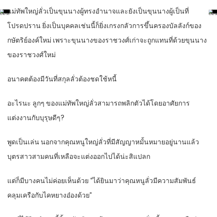
แม่ทัพใหญ่ลั่วเป็นขุนนางผู้ทรงอำนาจและยังเป็นขุนนางผู้เป็นที่
โปรดปราน ยิ่งเป็นบุคคลเช่นนี้ก็ยิ่งเกรงกลัวการขึ้นครองบัลลังก์ของ
กษัตริย์องค์ใหม่ เพราะขุนนางของราชวงศ์เก่าจะถูกแทนที่ด้วยขุนนาง
ของราชวงศ์ใหม่
อนาคตต้องมีวันที่สกุลลั่วต้องชดใช้หนี้
อะไรนะ ลูกๆ ของแม่ทัพใหญ่ลั่วสามารถพลิกตัวได้โดยอาศัยการ
แต่งงานกับบุรุษดีๆ?
พูดเป็นเล่น นอกจากคุณหนูใหญ่ลั่วที่มีสัญญาหมั้นหมายอยู่นานแล้ว
บุตรสาวสามคนที่เหลือจะแต่งออกไปได้น่ะสิแปลก
แต่ก็มีบางคนไม่ค่อยเห็นด้วย “ได้ยินมาว่าคุณหนูลั่วมีความสัมพันธ์
คลุมเครือกับไคหยางอ๋องด้วย”