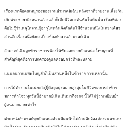
เรื่องแรกคือคุณหนูรองของจวนอำมาตย์เฉิน หลังจากที่ร่วมงานเลี้ยงวัน
เกิดพระชายาผิงหนานอ๋องแล้วก็เสียชีวิตกะทันหันในคืนนั้น เรื่องที่สอง
คือไม่รู้ว่าเหตุใดจวนผู้อาวุโสหลินจึงตัดต้นไม้จำนวนหนึ่งในคราเดียว
ส่วนอีกเรื่องหนึ่งยังคงเกี่ยวข้องกับจวนอำมาตย์เฉิน
อำมาตย์เฉินถูกข้าราชการฟ้องให้ขับออกจากตำแหน่ง โทษฐานที่
สำคัญที่สุดคือการปกครองดูแลครอบครัวที่หละหลวม
แน่นอนว่าแม่ทัพใหญ่ลั่วก็เป็นส่วนหนึ่งในข้าราชการเหล่านั้น
การได้ทำงานในเน่ยเก๋อ[1]คือจุดมุ่งหมายสูงสุดในชีวิตของเหล่าข้ารา
ชการต้าโจว ทุกวันนี้อำมาตย์เฉินเดินมาถึงจุดๆ นี้ได้ไม่รู้ว่าเหยียบย่ำ
ผู้คนมากมายเท่าไร
ตำแหน่งอำมาตย์ทุกตำแหน่งล้วนมีคนนับไม่ถ้วนจับจ้อง จ้องจนตาแดง