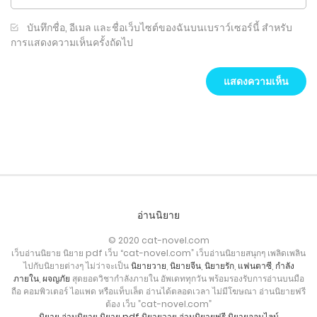
บันทึกชื่อ, อีเมล และชื่อเว็บไซต์ของฉันบนเบราว์เซอร์นี้ สำหรับ
การแสดงความเห็นครั้งถัดไป
อ่านนิยาย
© 2020 cat-novel.com
เว็บอ่านนิยาย นิยาย pdf เว็บ “cat-novel.com” เว็บอ่านนิยายสนุกๆ เพลิดเพลิน
ไปกับนิยายต่างๆ ไม่ว่าจะเป็น
นิยายวาย
,
นิยายจีน
,
นิยายรัก
,
แฟนตาซี
,
กำลัง
ภายใน
,
ผจญภัย
สุดยอดวิชากำลังภายใน อัพเดททุกวัน พร้อมรองรับการอ่านบนมือ
ถือ คอมพิวเตอร์ ไอแพด หรือแท็บเล็ต อ่านได้ตลอดเวลา ไม่มีโฆษณา อ่านนิยายฟรี
ต้อง เว็บ ”cat-novel.com”
นิยาย
อ่านนิยาย
นิยาย pdf
นิยายวาย
อ่านนิยายฟรี
นิยายออนไลน์