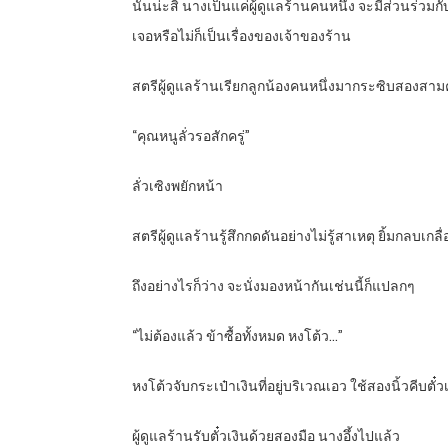
นั่นน่ะสิ นางเป็นแค่ผู้ดูแลร้านคนหนึ่ง จะมีส่วนร่วม
เจอหรือไม่ก็เป็นเรื่องของเจ้าของร้าน
สตรีผู้ดูแลร้านเรียกลูกน้องคนหนึ่งมากระซิบสองสาม
“คุณหนูลั่วรอสักครู่”
ลั่วเซิงพยักหน้า
สตรีผู้ดูแลร้านรู้สึกกดดันอย่างไม่รู้สาเหตุ ยิ้มกลบเก
ถึงอย่างไรก็ว่าง จะนั่งมองหน้ากันเช่นนี้ก็แปลกๆ
“ไม่ต้องแล้ว ข้าซื้อทั้งหมด หงโต้ว…”
หงโต้วจับกระเป๋าเงินที่อยู่บริเวณเอว ใช้สองนิ้วคีบต
ผู้ดูแลร้านรับตั๋วเงินด้วยสองมือ นางอึ้งไปแล้ว