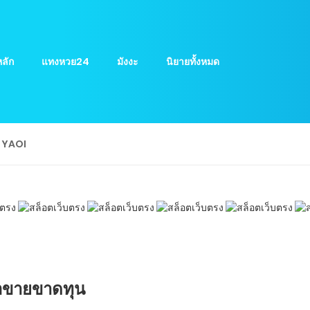
ลัก
แทงหวย24
มังงะ
นิยายทั้งหมด
ย YAOI
้อขายขาดทุน