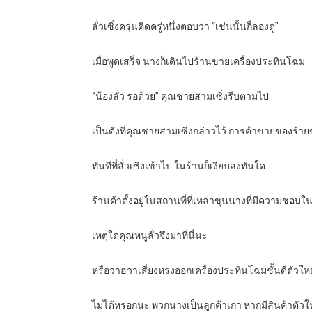
ลั่วเซิ่งครุ่นคิดครู่หนึ่งตอบว่า “เช่นนั้นก็ลองดู”
เมื่อพูดเสร็จ นางก็เดินไปร้านขายเครื่องประทินโฉม
“น้องลั่ว รอด้วย” คุณชายสามเซิ่งรีบตามไป
เป็นดั่งที่คุณชายสามเซิ่งกล่าวไว้ การค้าขายของร้ายข
ทันทีที่ลั่วเซิงเข้าไป ในร้านก็เงียบลงทันใด
ร้านค้าตั้งอยู่ในสถานที่ที่เหล่าขุนนางที่มีความชอบใ
เหตุใดคุณหนูลั่วจึงมาที่นี่นะ
หรือว่าฮวาเสี่ยงหรงออกเครื่องประทินโฉมชั้นดีตัวใหม่ ดึ
ไม่ได้หรอกนะ พวกนางเป็นลูกค้าเก่า หากมีสินค้าตัวใหม