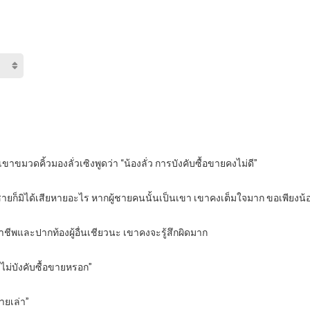
มวดคิ้วมองลั่วเซิงพูดว่า “น้องลั่ว การบังคับซื้อขายคงไม่ดี”
้ชายก็มิได้เสียหายอะไร หากผู้ชายคนนั้นเป็นเขา เขาคงเต็มใจมาก ขอเพียงน
าชีพและปากท้องผู้อื่นเชียวนะ เขาคงจะรู้สึกผิดมาก
้าไม่บังคับซื้อขายหรอก”
ายเล่า”