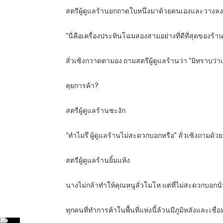
สตรีผู้ดูแลร้านยกถาดใบหนึ่งมาด้วยตนเองและวางล
“นี่คือเครื่องประทินโฉมสองสามอย่างที่ดีที่สุดของร้าน
ลั่วเซิงกวาดตามอง ถามสตรีผู้ดูแลร้านว่า “มิทราบว่าเ
คุยการค้า?
สตรีผู้ดูแลร้านชะงัก
“ทำไมรึ ผู้ดูแลร้านไม่สะดวกบอกหรือ” ลั่วเซิงถามด้ว
สตรีผู้ดูแลร้านยิ้มแห้ง
นางไม่กล้าทำให้คุณหนูลั่วโมโห แต่ที่ไม่สะดวกบอกนั่น
ทุกคนที่ทำการค้าในพื้นที่แห่งนี้ล้วนมีภูมิหลังแล