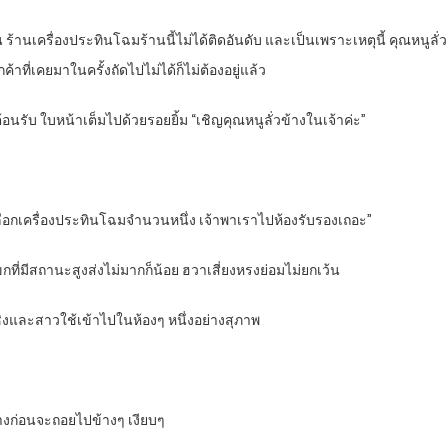
น ร้านเครื่องประทินโฉมร้านนี้ไม่ได้ติดอันดับ และเป็นเพราะเหตุนี้ คุณหนูลั่วเค
ที่เคยมาในครั้งถัดไปไม่ได้ก็ไม่ต้องอยู่แล้ว
้อนรับ ใบหน้าเต็มไปด้วยรอยยิ้ม “เชิญคุณหนูลั่วข้างในเจ้าค่ะ”
ะเลือกเครื่องประทินโฉมจำนวนหนึ่ง เจ้าพาเราไปห้องรับรองเถอะ”
ที่มีสถานะสูงส่งไม่มากก็น้อย ฮวาเสี่ยงหรงย่อมไม่ยกเว้น
เซิงและสาวใช้เข้าไปในห้องๆ หนึ่งอย่างสุภาพ
ก่อนจะถอยไปข้างๆ เงียบๆ