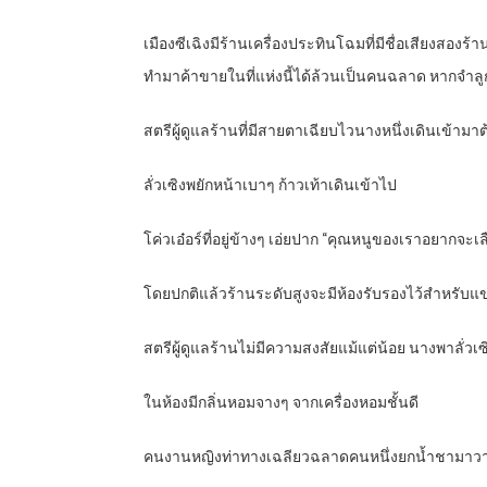
เมืองซีเฉิงมีร้านเครื่องประทินโฉมที่มีชื่อเสียงสองร้า
ทำมาค้าขายในที่แห่งนี้ได้ล้วนเป็นคนฉลาด หากจำลูกค้า
สตรีผู้ดูแลร้านที่มีสายตาเฉียบไวนางหนึ่งเดินเข้ามาต
ลั่วเซิงพยักหน้าเบาๆ ก้าวเท้าเดินเข้าไป
โค่วเอ๋อร์ที่อยู่ข้างๆ เอ่ยปาก “คุณหนูของเราอยากจ
โดยปกติแล้วร้านระดับสูงจะมีห้องรับรองไว้สำหรับแขก
สตรีผู้ดูแลร้านไม่มีความสงสัยแม้แต่น้อย นางพาลั่ว
ในห้องมีกลิ่นหอมจางๆ จากเครื่องหอมชั้นดี
คนงานหญิงท่าทางเฉลียวฉลาดคนหนึ่งยกน้ำชามาวาง