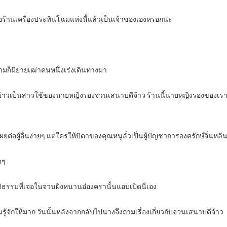
้อร้านเครื่องประทินโฉมแห่งนี้แล้วเป็นเจ้าของเองหรอกนะ
วยามก็มียายเฒ่าคนหนึ่งเร่งเดินทางมา
 “บ่าวเป็นสาวใช้ของนายหญิงรองจวนเสนาบดีจ้าว ร้านนี้นายหญิงรองของเรา
เผยต่อผู้อื่นง่ายๆ แต่ใครให้บิดาของคุณหนูลั่วเป็นผู้บัญชาการองครักษ์จิ่นหลิ
าๆ
ิธรรมที่เจอในจวนผิงหนานอ๋องครานั้นแอบเปิดนี่เอง
มรู้จักให้มาก วันนั้นหลังจากกลับไปนางจึงถามเรื่องเกี่ยวกับจวนเสนาบดีจ้าว