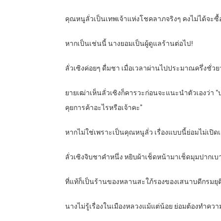
คุณหนูลั่วเป็นเทพเจ้าแห่งโชคลาภจริงๆ คงไม่ได้จะซื
หากเป็นเช่นนี้ นางยอมเป็นผู้ดูแลร้านต่อไป!
ลั่วเซิงค่อยๆ ดื่มชา เมื่อเวลาผ่านไปประมาณครึ่งชั่
ยายเฒ่าเห็นลั่วเซิงก็คารวะก่อนจะแนะนำตัวเองว่า
คุยการค้าอะไรหรือเจ้าคะ”
หากไม่ใช่เพราะเป็นคุณหนูลั่ว เรื่องแบบนี้ย่อมไม่เปิด
ลั่วเซิงจิบชาคำหนึ่ง หยิบผ้าเช็ดหน้ามาเช็ดมุมปากเบ
ที่แท้ก็เป็นร้านของหลานสะใภ้รองของเสนาบดีกรมยุต
นางไม่รู้เรื่องในเมืองหลวงแม้แต่น้อย ย่อมต้องทำควา