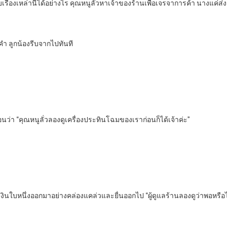
กับเรื่องเหล่านี้ได้อย่างไร คุณหนูลั่วหาเจ้าของร้านเพื่อเจรจาการค้า นางแค
คำ ลูกน้องรีบจากไปทันที
ลื่อนว่า “คุณหนูลั่วลองดูเครื่องประทินโฉมของเราก่อนก็ได้เจ้าค่ะ”
ั๋วเงินใบหนึ่งออกมาอย่างคล่องแคล่วและยื่นออกไป “ผู้ดูแลร้านลองดูว่าพอหรือไ