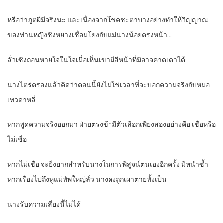
หรือว่าภูตผีมีจริงนะ และเนื่องจากโชคชะตาบางอย่างทำให้วิญญาณ
ของท่านหญิงชิงหยางเชื่อมโยงกับแม่นางน้อยตรงหน้า…
ลั่วเซิงถอนหายใจในใจเมื่อเห็นเขามีสีหน้าที่มิอาจคาดเดาได้
นางไตร่ตรองแล้วคิดว่าตอนนี้ยังไม่ใช่เวลาที่จะบอกความจริงกับหมอ
เทวดาหลี่
หากพูดความจริงออกมา ฝ่ายตรงข้ามีตัวเลือกเพียงสองอย่างคือ เชื่อหรือ
ไม่เชื่อ
หากไม่เชื่อ จะยิ่งยากสำหรับนางในการพิสูจน์ตนเองอีกครั้ง มิหนำซ้ำ
หากเรื่องไปถึงหูแม่ทัพใหญ่ลั่ว นางคงถูกเผาตายทั้งเป็น
นางรับความเสี่ยงนี้ไม่ได้