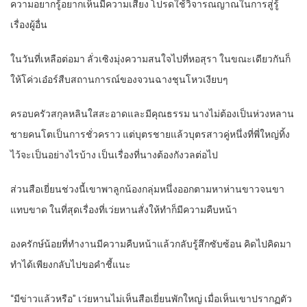
ความอยากรู้อยากเห็นมีความเสี่ยง โปรดใช้วิจารณญาณในการสู่รู้
เรื่องผู้อื่น
ในวันที่เหลือต่อมา ลั่วเซิงมุ่งความสนใจไปที่หอสุรา ในขณะเดียวกันก็
ให้โค่วเอ๋อร์สืบสถานการณ์ของจวนฉางชุนโหวเงียบๆ
ครอบครัวสกุลหลินใสสะอาดและมีคุณธรรม นางไม่ต้องเป็นห่วงหลาน
ชายคนโตเป็นการชั่วคราว แต่บุตรชายแล้วบุตรสาวคู่หนึ่งที่พี่ใหญ่ทิ้ง
ไว้จะเป็นอย่างไรบ้าง เป็นเรื่องที่นางต้องกังวลต่อไป
ส่วนสือเยี่ยนช่วงนี้เขาพาลูกน้องกลุ่มหนึ่งออกตามหาห่านขาวจนขา
แทบขาด ในที่สุดเรื่องที่เว่ยหานสั่งให้ทำก็มีความคืบหน้า
องครักษ์น้อยที่ทำงานมีความคืบหน้าแล้วกลับรู้สึกซับซ้อน คิดไปคิดมา
ทำได้เพียงกลับไปขอคำชี้แนะ
“มีข่าวแล้วหรือ” เว่ยหานไม่เห็นสือเยี่ยนพักใหญ่ เมื่อเห็นเขาปรากฏตัว