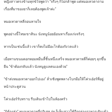
หญิงสาวตรงข้ามทุกข์ใจพูดว่า “จริงๆ ก็ไม่กล้าพูด แต่หมอเทวดาถาม
เรื่องที่มาของยาก็เลยต้องพูดเจ้าค่ะ”
หมอเทวดาหลี่ถอนหายใจ
พูดอย่างนี้โทษเขาสินะ นังหนูน้อยย้อนหาเรื่องเก่งจริงๆ
หากเป็นเช่นนี้แล้ว เขาก็คงไม่มีอะไรต้องกังวลแล้ว
เมื่อทานขนมดอกหอมหมื่นลี้ชิ้นหนึ่งเสร็จ หมอเทวดาหลี่ก็ค่อยๆ ลุกขึ้น
ยืน “ข้าต้องกลับแล้ว นังหนูดูแลตนเองด้วย”
“ข้าส่งหมอเทวดาออกไปเอง” ลั่วเซิงพูดพลางโบกมือให้โค่วเอ๋อร์ที่อยู่
หน้าประตูสวน
โค่วเอ๋อร์รับทราบ รีบเดินเข้าไปในห้องครัว
“มิต้องส่ง” หมอเทวดาหลี่ปฏิเสธ จู่ๆ ก็เห็นสาวใช้ถือกล่องอาหารเดินเข้า