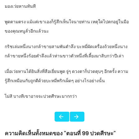
มองเว่ยหานทันที
พูดตามตรง แม้แต่เขาเองก็รู้สึกเห็นใจนายท่าน เหตุใดไปตกอยู่ในมือ
ของคุณหนูลั่วอีกแล้วนะ
กริชเล่มหนึ่งนางกล้าขายสามพันตำลึง บะหมี่ผัดเครื่องถ้วยหนึ่งนาง
กล้าขายหนึ่งร้อยตำลึงแล้วห่านขาวตัวหนึ่งที่เลี้ยงมาสิบกว่าปีเล่า
เมื่อเว่ยหานได้ยินสิ่งที่สือเยี่ยนพูด จู่ๆ ดวงตาก็ปวดตุบๆ อีกครั้ง ความ
รู้สึกเหมือนกับถูกตีด้วยบะหมี่พริกเผ็ดๆ อย่างไรอย่างนั้น
ไม่สิ บางทีเขาอาจจะปวดศีรษะมากกว่า
ความคิดเห็นทั้งหมดของ "ตอนที่ 99 ปวดศีรษะ"