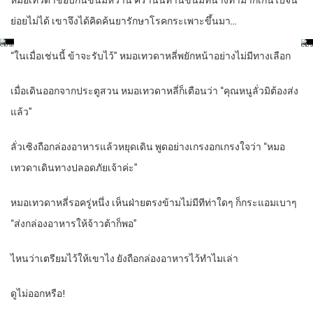
หมอเทวดาชอบกินขนมหวาน ครานั้นทานขนมที่นางทำมากเกินไปจน
ย่อยไม่ได้ เขาจึงได้คิดค้นยารักษาโรคกระเพาะขึ้นมา…
“ในเมื่อเช่นนี้ ข้าจะรับไว้” หมอเทวดาหลี่พยักหน้าอย่างไม่มีทางเลือก
เมื่อเดินออกจากประตูสวน หมอเทวดาหลี่ก็เตือนว่า “คุณหนูลั่วมิต้องส่ง
แล้ว”
ลั่วเซิงถือกล่องอาหารแล้วหยุดเดิน พูดอย่างเกรงอกเกรงใจว่า “หมอ
เทวดาเดินทางปลอดภัยเจ้าค่ะ”
หมอเทวดาหลี่รอครู่หนึ่ง เห็นฝ่ายตรงข้ามไม่มีทีท่าใดๆ ก็กระแอมเบาๆ
“ส่งกล่องอาหารให้จ้าวต้าก็พอ”
ไหนว่าเตรียมไว้ให้เขาไง ยังถือกล่องอาหารไว้ทำไมเล่า
ดูไม่ออกหรือ!