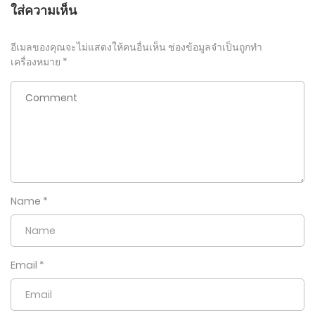
ใส่ความเห็น
อีเมลของคุณจะไม่แสดงให้คนอื่นเห็น
ช่องข้อมูลจำเป็นถูกทำ
เครื่องหมาย
*
Name
*
Email
*