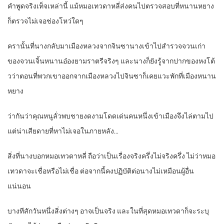
คำพูดจริงเท็จเหล่านี้ แม้หมอเทวดาหลี่ส่งคนไปตรวจสอบที่หนานหยาง
ก็ตรวจไม่เจอช่องโหว่ใดๆ
ครานั้นที่นางกลับมาเมืองหลวงจากจินซานางเข้าไปสำรวจจวนเก่า
ของจวนเจิ้นหนานอ๋องยามราตรีจริงๆ และนางก็ยังรู้จากปากของหงโต้
วว่าตอนที่พวกเขาออกจากเมืองหลวงไปจินซาก็เคยแวะพักที่เมืองหนาน
หยาง
ว่ากันว่าคุณหนูลั่วพบชายงดงามโดดเด่นคนหนึ่งเข้าเมืองจึงไล่ตามไป
แต่น่าเสียดายที่หาไม่เจอในภายหลัง…
สิ่งที่นางบอกหมอเทวดาหลี่ ถือว่าเป็นเรื่องจริงครึ่งไม่จริงครึ่ง ไม่ว่าหมอ
เทวดาจะเชื่อหรือไม่เชื่อ ต่อจากนี้คงปฏิบัติต่อนางไม่เหมือนผู้อื่น
แน่นอน
บางทีสักวันหนึ่งสิ่งต่างๆ อาจเป็นจริง และในที่สุดหมอเทวดาก็จะระบุ