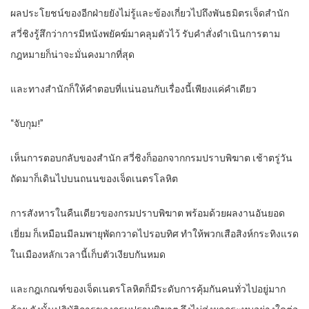
ผลประโยชน์ของอีกฝ่ายยังไม่รู้และข้องเกี่ยวไปถึงพันธมิตรเจ็ดสำนัก
สวี่ชิงรู้สึกว่าการมีหนังพยัคฆ์มาคลุมตัวไว้ รับคำสั่งดำเนินการตาม
กฎหมายก็น่าจะมั่นคงมากที่สุด
และทางสำนักก็ให้คำตอบที่แน่นอนกับเรื่องนี้เพียงแค่คำเดียว
“จับกุม!”
เห็นการตอบกลับของสำนัก สวี่ชิงก็ออกจากกรมปราบพิฆาต เช้าตรู่วัน
ถัดมาก็เดินไปบนถนนของเจ็ดเนตรโลหิต
การสังหารในคืนเดียวของกรมปราบพิฆาต พร้อมด้วยผลงานอันยอด
เยี่ยม ก็เหมือนมีลมพายุพัดกวาดไปรอบทิศ ทำให้พวกเสือสิงห์กระทิงแรด
ในเมืองหลักเวลานี้เก็บตัวเงียบกันหมด
และกฎเกณฑ์ของเจ็ดเนตรโลหิตก็มีระดับการคุ้มกันคนทั่วไปอยู่มาก