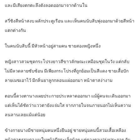
และมีเสียงตกตะลึงดังลอดออกมาจากด้านใน
สวี่ชิงสีหน้าสงบ ผลักประตูเรือน และเห็นคนนับสิบพุ่งออกมาด้วยสีหน้า
แตกต่างกัน
ในคนนับสิบนี้ มีหัวหน้าอยู่สามคน ชายสองหญิงหนึ่ง
หญิงสาวสวมชุดกระโปรงยาวสีขาวลักษณะเหมือนชุดในวัง แต่กลับ
ไม่มีลวดลายซับซ้อน มีเพียงกระโปรงที่ถูกย้อมเป็นสีแดง ชายเสื้อปัก
ลายเมฆเอาไว้ มีกลิ่นยาลูกกลอนแผ่ออกมา หน้าตาสง่างาม
ตอนนี้ดวงตานางเผยประกายประหลาดออกมา แม้ผู้คนจะเดินออกมา
แต่เห็นได้ชัดว่าแววตายังแจ่มใส จากภายในจนภายนอกไม่เห็นความ
ลนลานเลยแม้แต่น้อย
ข้างกายนางมีชายหนุ่มคนหนึ่งยืนอยู่ ชายหนุ่มคนนี้สวมเสื้อเหลือง
หน้าตาธรรมดา บนใบหน้ามีกระเล็กน้อย แต่ดวงตาเปล่งประกาย จับ