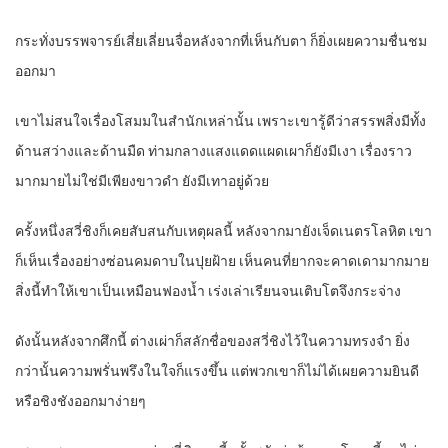
กระทั่งบรรพจารย์เสี่ยเลี่ยนจื่อหลังจากที่เห็นกับตา ก็ยิ่งเผยความชื่นชม
ออกมา
เขาไม่สนใจเรื่องโสมมในสำนักเหล่านั้น เพราะเขารู้ดีว่าสรรพสิ่งมีทั้ง
ด้านสว่างและด้านมืด ท่ามกลางแสงแดดแผดเผาก็ยังมีเงา เรื่องราว
มากมายไม่ใช่มีเพียงขาวดำ ยังมีเทาอยู่ด้วย
ครั้งหนึ่งสวี่ชิงก็เคยสับสนกับเหตุผลนี้ หลังจากมายังเจ็ดเนตรโลหิต เขา
ก็เห็นเรื่องอย่างซ่อนคมดาบในปุยฝ้าย เห็นคนที่ยากจะคาดเดามากมาย
สิ่งนี้ทำให้เขาเป็นเหมือนฟองน้ำ เร่งเล่าเรียนจนเติบโตจึงกระจ่าง
ดังนั้นหลังจากศึกนี้ ต่างเผ่าก็สลักชื่อของสวี่ชิงไว้ในความทรงจำ ยิ่ง
กว่านั้นความพรั่นพรึงในใจก็แรงขึ้น แต่พวกเขาก็ไม่ได้เผยความยินดี
หรือชิงชังออกมาง่ายๆ