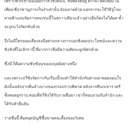
เพราะพวกเขามองออกว่าสวี่ชิงคนนี้…ทั้งพลังต่อสู้ ความโหดเหี้ยม ไม่
เพียงเชี่ยวชาญการเก็บงำเท่านั้น ยังฉลาดด้วย นอกจากจะใช้วิธีจู่โจม
สายฟ้าแลบจัดการคนเช่นนี้ในคราวเดียวแล้ว อย่างอื่นก็คงไม่ได้ผล ซ้ำ
จะถูกแว้งกัดกลับด้วย
จึงไม่มีใครยอมเสี่ยงลงมือท่ามกลางการแย่งชิงผลประโยชน์และความ
ชิงชังที่ไม่เลิกรานี้ ที่มากกว่าคือมีความคิดจะผูกมิตรด้วย
ซึ่งนี่ ก็คือความซับซ้อนของมนุษย์อย่างหนึ่ง
และเพราะสวี่ชิงจัดการกับเรื่องนี้จนทำให้สำนักกับต่างเผ่าทอดถอนใจ
ดังนั้นหลังจากคืนล้างบางของกรมปราบพิฆาต หลังจากที่นกเขาราตรี
ทั้งหมดถูกรวบ ตอนที่สวี่ชิงได้รับรายชื่อมา เขาก็สอบถามกับสำนัก และ
ได้รับคำยืนยัน
รายชื่อนี้ คือสมุดบัญชีซื้อขายคนเลี้ยงของวิเศษ