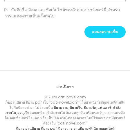
บันทึกชื่อ, อีเมล และชื่อเว็บไซต์ของฉันบนเบราว์เซอร์นี้ สำหรับ
การแสดงความเห็นครั้งถัดไป
อ่านนิยาย
© 2020 cat-novel.com
เว็บอ่านนิยาย นิยาย pdf เว็บ “cat-novel.com” เว็บอ่านนิยายสนุกๆ เพลิดเพลิน
ไปกับนิยายต่างๆ ไม่ว่าจะเป็น
นิยายวาย
,
นิยายจีน
,
นิยายรัก
,
แฟนตาซี
,
กำลัง
ภายใน
,
ผจญภัย
สุดยอดวิชากำลังภายใน อัพเดททุกวัน พร้อมรองรับการอ่านบนมือ
ถือ คอมพิวเตอร์ ไอแพด หรือแท็บเล็ต อ่านได้ตลอดเวลา ไม่มีโฆษณา อ่านนิยายฟรี
ต้อง เว็บ ”cat-novel.com”
นิยาย
อ่านนิยาย
นิยาย pdf
นิยายวาย
อ่านนิยายฟรี
นิยายออนไลน์