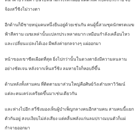
จ้องสวี่ชิงไม่วางตา
อีกด้านก็มีชายหนุ่มคนหนึ่งยืนอยู่ด้วยเช่นกัน คนผู้นี้สวมชุดนักพรตเมฆ
ฟ้าสีคราม เมฆเหล่านั้นแปลกประหลาดมาก เหมือนกำลังเคลื่อนไหว
และเปลี่ยนแปลงได้เอง มีพลังค่ายกลจางๆ แผ่ออกมา
หน้าของเขาซีดเผือดที่สุด ยิ่งไปกว่านั้นในดวงตายังมีความลนลาน
อย่างชัดเจน หลังจากเห็นสวี่ชิง ลมหายใจก็หอบถี่ขึ้น
ด้านหลังทั้งสามคน ที่ติดตามมาส่วนใหญ่คือศิษย์วังเต๋ามหาวิวัฒน์
แต่ละคนเคร่งเครียดขึ้นมาเช่นเดียวกัน
และห่างไปอีก สวี่ชิงมองเห็นผู้บำเพ็ญกลางคนอีกสามคน สามคนนี้แยก
ตัวกันอยู่ สงบเงียบไม่ส่งเสียง แต่คลื่นพลังแก่นลมปราณบนตัวก็แผ่
กำจายออกมา