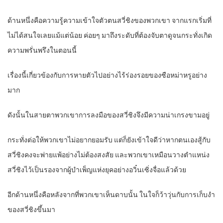
ด้านหนึ่งคือความรู้ความเข้าใจตัวตนสวี่ชิงของพวกเขา จากแรกเริ่มที่
ไม่ได้สนใจเลยแม้แต่น้อย ค่อยๆ มาถึงระดับที่ต้องจับตาดูจนกระทั่งเกิด
ความพรั่นพรึงในตอนนี้
เรื่องนี้เกี่ยวข้องกับการหายตัวไปอย่างไร้ร่องรอยของซือหม่าหรูอย่าง
มาก
ดังนั้นในสายตาพวกเขาการลงมือของสวี่ชิงจึงมีความน่าเกรงขามอยู่
กระทั่งต่อให้พวกเขาไม่อยากยอมรับ แต่ก็ยังเข้าใจดีว่าหากตนเองสู้กับ
สวี่ชิงคงจะพ่ายแพ้อย่างไม่ต้องสงสัย และพวกเขาเหมือนวางตำแหน่ง
สวี่ชิงไว้เป็นรองจากผู้บำเพ็ญแห่งยุคอย่างอวิ๋นเซิ่งจื่อแล้วด้วย
อีกด้านหนึ่งคือหลังจากที่พวกเขาเห็นดาบนั้น ในใจก็ว้าวุ่นกับการเก็บงำ
ของสวี่ชิงขึ้นมา