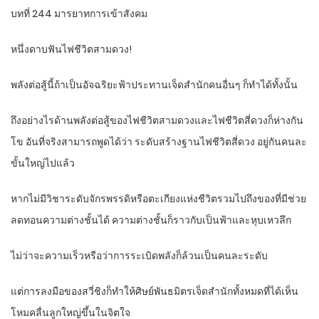
บทที่ 244 มารยาทการเข้าสังคม
หนึ่งดาบฟันไฟชีวิตสามดวง!
พลังต่อสู้นี้ถ้าเป็นอัจฉริยะฟ้าประทานเจ็ดสำนักคนอื่นๆ ก็ทำได้ทั้งนั้น
ถึงอย่างไรด้านพลังต่อสู้ของไฟชีวิตสามดวงและไฟชีวิตสี่ดวงก็ห่างกัน
โข อันที่จริงสามารถพูดได้ว่า ระดับสร้างฐานไฟชีวิตสี่ดวง อยู่กันคนละ
ขั้นใหญ่ไปแล้ว
หากไม่มีวิชาระดับจักรพรรดิหรือตะเกียงแห่งชีวิตรวมไปถึงของที่มีช่วย
ลดทอนความต่างชั้นได้ ความต่างชั้นก็ราวกับเป็นฟ้าและหุบเหวลึก
ไม่ว่าจะความเร็วหรือว่าการระเบิดพลังก็ล้วนเป็นคนละระดับ
แต่การลงมือของสวี่ชิงก็ทำให้ศิษย์พันธมิตรเจ็ดสำนักทั้งหมดที่ได้เห็น
โหมคลื่นลูกใหญ่ขึ้นในจิตใจ