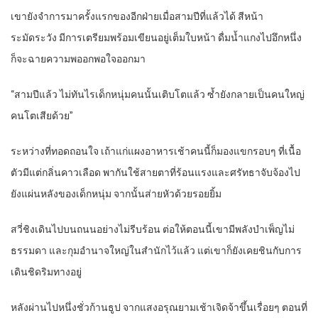
เขายังจำการมาครั้งแรกของอีกฝ่ายเมื่อสามปีที่แล้วได้ สีหน้า
ระมัดระวัง มีการเตรียมพร้อมเขียนอยู่เต็มใบหน้า ดื่มน้ำแกงไปอึกหนึ่ง
ก็จะฉายความพออกพอใจออกมา
“สามปีแล้ว ไม่ทันไรเด็กหนุ่มคนนั้นเติบโตแล้ว ซ้ำยังกลายเป็นคนใหญ่
คนโตเสียด้วย”
ระหว่างที่ทอดถอนใจ เถ้าแก่แผงอาหารเช้าคนนี้ก็มองแขกรอบๆ ที่เนื้อ
ตัวมีแต่กลิ่นคาวเลือด พากันใช้สายตาที่ร้อนแรงและศรัทธาจับจ้องไป
ยังแผ่นหลังของเด็กหนุ่ม จากนั้นส่ายหัวด้วยรอยยิ้ม
สวี่ชิงเดินไปบนถนนอย่างไม่รีบร้อน ต่อให้ตอนนี้เขามีพลังบำเพ็ญไม่
ธรรมดา และกุมอำนาจใหญ่ในสำนักไว้แล้ว แต่เขาก็ยังเคยชินกับการ
เดินชิดริมทางอยู่
หลังผ่านไปหนึ่งชั่วก้านธูป จากแสงอรุณยามเช้าเจิดจ้าขึ้นเรื่อยๆ ตอนที่