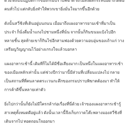
ด้วย ดังนั้นปฏิบัติการของกรมปราบพิฆาต จึงไม่ส่งผลกระทบอย่างใดต่อ
คนทั่วไป แต่กลับยิ่งทำให้พวกเขายิ่งมั่นใจมากขึ้นอีกด้วย
ดังนั้นสวี่ชิงที่เดินอยู่บนถนน เมื่อมาถึงแผงอาหารยามเช้าที่มาเป็น
ประจำ ก็นั่งดื่มน้ำแกงไปชามหนึ่งที่นั่น จากนั้นก็กินขนมแป้งไปอีก
หลายชิ้น สุดท้ายเขาก็กินไข่อีกสามฟองด้วยความอบอุ่นของเถ้าแก่ วาง
เหรียญวิญญาณไว้อย่างเกรงใจแล้วบอกลา
แผงอาหารเช้านี้ เดิมทีก็ไม่ได้มีชื่อเสียงมาก เป็นหนึ่งในแผงอาหารเช้า
ของเมืองหลักเท่านั้น แต่ช่วงปีกว่ามานี้มีส่วนที่เปลี่ยนแปลงไป กลาย
เป็นสถานที่ที่คนลาดตระเวนกะดึกของกรมปราบพิฆาตต้องมา ทำให้
การค้าดีขึ้นหลายเท่าตัว
ยิ่งไปกว่านั้นก็ยังไม่มีใครกล้าก่อเรื่องที่นี่ด้วย เจ้าของแผงอาหารเช้ารู้
สาเหตุทั้งหมดดีอยู่แล้ว ดังนั้นเวลานี้จึงเก็บกวาดโต๊ะพลางมองสวี่ชิงที่
เดินจากไป ทอดถอนใจออกมา