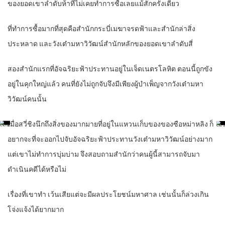
ของยอดเขาลำดับห้าที่ไม่เคยทำการซื้อเลยแม้สักครั้งเดียว
ที่ทำการซื้อมากที่สุดคือสำนักกระบี่เมฆาจรดฟ้าและสำนักล่าสิ่ง
ประหลาด และวังเต๋ามหาวิวัฒน์สำนักหลักของยอดเขาลำดับสี่
สองสำนักแรกที่อัจฉริยะฟ้าประทานอยู่ในเจ็ดเนตรโลหิต ตอนนี้ถูกขัง
อยู่ในคุกใหญ่แล้ว คนที่ยังไม่ถูกจับจึงมีเพียงผู้บำเพ็ญจากวังเต๋ามหา
วิวัฒน์คนนั้น
เมื่อสวี่ชิงนึกถึงสิ่งของมากมายที่อยู่ในแหวนเก็บของของซือหม่าหลิง ก็
อยากจะที่จะออกไปจับอัจฉริยะฟ้าประทานวังเต๋ามหาวิวัฒน์อย่างมาก
แต่เขาไม่ทำการบุ่มบ่าม จึงสอบถามสำนักว่าคนผู้นี้สามารถจับมา
ดำเนินคดีได้หรือไม่
เรื่องที่เขาทำ เว้นเสียแต่จะมีผลประโยชน์มหาศาล เช่นนั้นก็ล่วงเกิน
โจ่งแจ้งได้ยากมาก