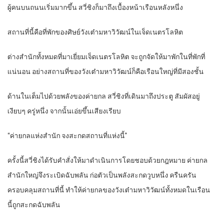
ผู้คนบนถนนเริ่มมากขึ้น สวี่ชิงก็มาถึงเบื้องหน้าเรือนหลังหนึ่ง
สถานที่นี้คือที่พักของศิษย์วังเต๋ามหาวิวัฒน์ในเจ็ดเนตรโลหิต
ต่างสำนักทั้งหมดที่มาเยี่ยมเจ็ดเนตรโลหิต จะถูกจัดให้มาพักในที่พักที่
แน่นอน อย่างสถานที่ของวังเต๋ามหาวิวัฒน์ก็คือเรือนใหญ่ที่มีสองชั้น
ด้านในเต็มไปด้วยพลังของค่ายกล สวี่ชิงที่เดินมาถึงประตู สัมผัสอยู่
เงียบๆ ครู่หนึ่ง จากนั้นเอ่ยขึ้นเสียงเรียบ
“ค่ายกลแห่งสำนัก จงสะกดสถานที่แห่งนี้”
ครั้งนี้สวี่ชิงได้รับคำสั่งให้มาดำเนินการโดยชอบด้วยกฎหมาย ค่ายกล
สำนักใหญ่จึงระเบิดฉับพลัน ก่อตัวเป็นพลังสะกดวูบหนึ่ง ครืนครัน
ครอบคลุมสถานที่นี้ ทำให้ค่ายกลของวังเต๋ามหาวิวัฒน์ทั้งหมดในเรือน
นี้ถูกสะกดฉับพลัน