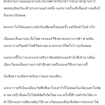
ดังนั้นในบางมุมมอง ดาบสะบั้นไพศาลก็นับได้ว่าเป็นมาตรฐานการ
ทดสอบอัจฉริยะฟ้าประทานอย่างหนึ่ง นอกจากอวิ๋นเซิ่งจื่อแล้ว คนอื่นก็
ล้มเหลวกันหมด
พวกเขาไม่ได้ลองตระหนักกันเพียงครั้งสองครั้ง แต่ก็ยังทำไม่สำเร็จ
เมื่อมองเห็นดาบสะบั้นไพศาลของสวี่ชิงฟาดลงมาจากฟ้า ฟาดฟัน
นกเขาราตรีชุดดำไฟชีวิตสามดวง พวกเขาก็จิตใจว้าวุ่นกันหมด
นอกจากนี้ไม่ว่าจะพวกเขาหรือว่าพันธมิตรนอกสำนักที่เข้ามาเยี่ยม
เยือน ก็มองเห็นความน่ากลัวอีกอย่างหนึ่งของสวี่ชิงจากดาบนี้
นั่นคือความเด็ดขาดกับความฉลาดเฉลียว
นกเขาราตรีเป็นเหมือนวัชพืชที่เผาไปเท่าไรก็ไม่หมดในเจ็ดเนตรโลหิต
มาหลายปี เมื่อลมใบไม้ผลิพัดก็เกิดใหม่ และครั้งนี้ที่รวมตัวกันได้มาก
ทำให้กรมปราบพิฆาตต้องใช้เวลาเกือบสองเดือนจึงจัดการพวกเขาได้