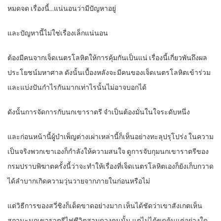
หมดจด เรื่องนี้…แน่นอนว่ามีปัญหาอยู่
และปัญหานี้ไม่ใช่เรื่องเล็กแน่นอน
ต้องมีคนจากเจ็ดเนตรโลหิตให้การคุ้มกันเป็นแน่ เรื่องนี้เกี่ยวพันถึงผล
ประโยชน์มหาศาล ดังนั้นเบื้องหลังจะมีคนของเจ็ดเนตรโลหิตเข้าร่วม
และแบ่งปันกำไรกันมากเท่าไรนั้นไม่อาจบอกได้
ดังนั้นการจัดการกับนกเขาราตรี จำเป็นต้องมั่นในใจระดับหนึ่ง
และก่อนหน้านี้ผู้บำเพ็ญต่างเผ่าเหล่านี้ก็เห็นอย่างทะลุปรุโปร่ง ในความ
เป็นจริงพวกเขาเองก็กำลังให้ความสนใจ ดูการจับกุมนกเขาราตรีของ
กรมปราบพิฆาตครั้งนี้ว่าจะทำให้เรื่องที่เจ็ดเนตรโลหิตเองก็ยังเก็บกวาด
ได้ลำบากเกิดความวุ่นวายจากภายในก่อนหรือไม่
แต่วิธีการของสวี่ชิงก็เด็ดขาดอย่างมาก เห็นได้ชัดว่าเขาสังเกตเห็น
สถานะนกเขาราตรีไฟชีวิตสามดวงคนนั้น แต่ไม่ได้ขุดค้นแต่อย่างใด