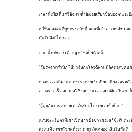
เวลานี้เมื่อเห็นสวี่ชิงมา ซ้ำยังเอ่ยเรียกชื่อของตนเองอ
สวี่ชิงมองคนที่พูดตรงหน้านี้ ตอนที่เข้ามาเขาอ่านเ
บันทึกจึงมีไม่เยอะ
เวลานี้หลังจากเทียบดู สวี่ชิงก็พยักหน้า
“รับสั่งจากสำนัก ให้มาจับกุมโจวฉี่ฝานที่ติดต่อกับ
ดวงตาโจวฉี่ฝานเปล่งประกายเย็นเยียบ เสียงโครมดัง
อย่างรวดเร็ว สะกดสวี่ชิงอย่างแรง ขณะเดียวกันเขาก
“ผู้คุ้มกันจาง สหายเต๋าทั้งสอง โปรดช่วยข้าด้วย!”
แทบจะพริบตาที่เขาเปิดปาก มือขวาของสวี่ชิงก็แตะเข
ลงทันที เมฆาสีชาดทั้งหมดก็ถูกวิหคทองกลืนไปทันที