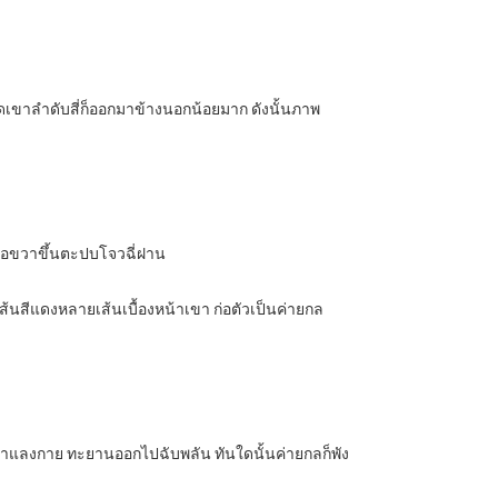
ยอดเขาลำดับสี่ก็ออกมาข้างนอกน้อยมาก ดังนั้นภาพ
กมือขวาขึ้นตะปบโจวฉี่ฝาน
นสีแดงหลายเส้นเบื้องหน้าเขา ก่อตัวเป็นค่ายกล
ิงจำแลงกาย ทะยานออกไปฉับพลัน ทันใดนั้นค่ายกลก็พัง