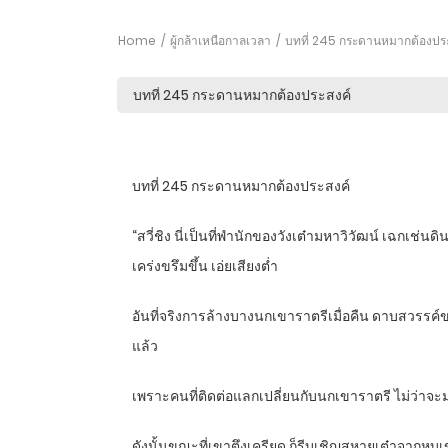
Home
ผู้กล้าเหนือกาลเวลา
บทที่ 245 กระดานหมากต้องปร
บทที่ 245 กระดานหมากต้องประสงค์
“สวี่ชิง นี่เป็นที่พำนักของวังเต๋ามหาวิวัฒน์ เฉกเช่น
เคร่งขรึมขึ้น เอ่ยเสียงต่ำ
อันที่จริงการล้างบางนกเขาราตรีเมื่อคืน ดาบสวรรค์
แล้ว
เพราะคนที่ติดต่อแลกเปลี่ยนกับนกเขาราตรี ไม่ว่าจะ
ดังนั้นขณะที่เขาตึงเครียด ก็รีบเชิญสหายเต๋าจากหุบ