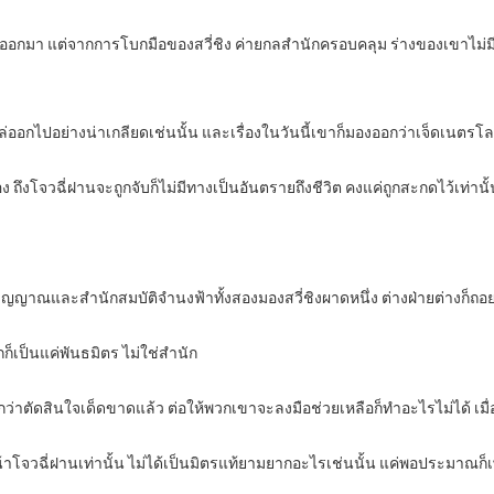
้าวออกมา แต่จากการโบกมือของสวี่ชิง ค่ายกลสำนักครอบคลุม ร่างของเขาไม
ไล่ออกไปอย่างน่าเกลียดเช่นนั้น และเรื่องในวันนี้เขาก็มองออกว่าเจ็ดเนตร
อง ถึงโจวฉี่ฝานจะถูกจับก็ไม่มีทางเป็นอันตรายถึงชีวิต คงแค่ถูกสะกดไว้เท่าน
ณและสำนักสมบัติจำนงฟ้าทั้งสองมองสวี่ชิงผาดหนึ่ง ต่างฝ่ายต่างก็ถอยห
ก็เป็นแค่พันธมิตร ไม่ใช่สำนัก
อกว่าตัดสินใจเด็ดขาดแล้ว ต่อให้พวกเขาจะลงมือช่วยเหลือก็ทำอะไรไม่ได้ เมื่อ
หน้าโจวฉี่ฝานเท่านั้น ไม่ได้เป็นมิตรแท้ยามยากอะไรเช่นนั้น แค่พอประมาณก็