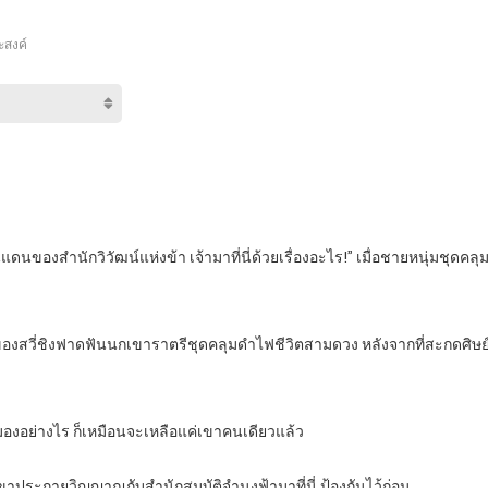
ะสงค์
ดินแดนของสำนักวิวัฒน์แห่งข้า เจ้ามาที่นี่ด้วยเรื่องอะไร!” เมื่อชายหนุ่มชุดค
ของสวี่ชิงฟาดฟันนกเขาราตรีชุดคลุมดำไฟชีวิตสามดวง หลังจากที่สะกดศิษย์
มองอย่างไร ก็เหมือนจะเหลือแค่เขาคนเดียวแล้ว
เขาประกายวิญญาณกับสำนักสมบัติจำนงฟ้ามาที่นี่ ป้องกันไว้ก่อน