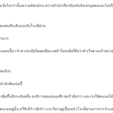
 ยิ่งไปกว่านั้นความขัดแย้งระหว่างสำนักเกี่ยวข้องกับปัจเจกบุคคลและไม่เกี่ย
พื่อแสดงถึงเส้นแบ่งกับโจวฉี่ฝาน
ะไรมาก
รียกสองคนนี้มา ถ้าหากลงมือก็ยอดเยี่ยม แต่ถ้าไม่ลงมือก็ถือว่าสำเร็จตามเป้าห
วิตจริงๆ
ำนักต้องป่นปี้
ะเพิ่มขึ้นอีกระดับหนึ่ง จะมีการตอบสนองที่รวดเร็วยิ่งกว่า และเร่งให้ตนเองไ
นเองอยู่นั้น สวี่ชิงก็ก้าวอีกก้าว เขาก็มาอยู่เบื้องหน้าโจวฉี่ฝานจากการ