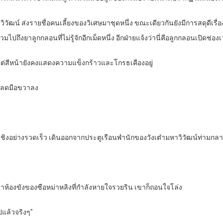
าวิวัฒน์ ส่งรายชื่อคนเลี้ยงของวิเศษมาชุดหนึ่ง ขณะเดียวกันยังมีการสดุด
ปถึงยาลูกกลอนที่ไม่รู้จักอีกเม็ดหนึ่ง อีกฝ่ายแจ้งว่านี่คือลูกกลอนเปิดช่อง
แต่สีหน้ายังคงแสดงความแข็งกร้าวและโกรธเคืองอยู่
ๆ ลดมือขวาลง
วี่ชิงอย่างรวดเร็ว เดินออกจากประตูเรือนพำนักของวังเต๋ามหาวิวัฒน์ท่ามก
ว่าห้องขังของซือหม่าหลิงที่กำลังหายใจรวยริน เขาก็ถอนใจโล่ง
ไปแล้วจริงๆ”