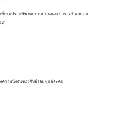
ีเรื่องที่กรมปราบพิฆาตปราบปรามนกเขาราตรี นอกจาก
เวท”
ลางความนิ่งงันของศิษย์รอบๆ แต่ละคน