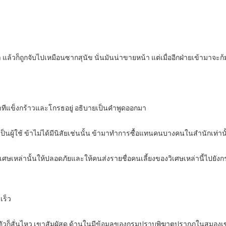
่ำ แล้วก็ถูกจับไปเหมือนซากสุนัข นั่นมันน่าขายหน้า แต่เมื่ออีกฝ่ายเข้ามาจะ
าท่าทีแข็งกร้าวและโกรธอยู่ อธิบายเป็นคำพูดออกมา
จะเป็นผู้ใช้ ข้าไม่ได้มีนิสัยเช่นนั้น ข้ามาทำการซื้อแทนคนบางคนในสำนักเท่านั
งวิเศษเหล่านั้นให้ปลอดภัยและให้คนส่งรายชื่อคนเลี้ยงของวิเศษเหล่านี้ไปยัง
เร็ว
นตัวก็สั่นไหว เขาสัมผัสดู ด้านในมีข้อมูลของกรมปราบพิฆาตปรากฏในสมองเ