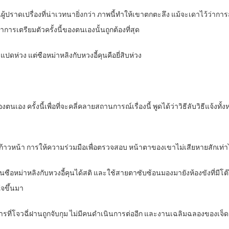
๋นผู้ปราดเปรื่องที่น่าเวทนายิ่งกว่า ภาพนี้ทำให้เขาตกตะลึง แม้จะเดาไว้ว่าการส
การเตรียมตัวครั้งนี้ของตนเองนั้นถูกต้องที่สุด
ห่วง แต่ซือหม่าหลิงกับหวงอี้คุนคือยี่สิบห่วง
ตนเอง ครั้งนี้เพื่อที่จะคลี่คลายสถานการณ์เรื่องนี้ พูดได้ว่าวิธีลับวิธีแจ้
วหน้า การให้ความร่วมมือเพื่อตรวจสอบ หน้าตาของเขาไม่เสียหายสักเท่าไร แต่
นซือหม่าหลิงกับหวงอี้คุนได้สติ และใช้สายตาซับซ้อนมองมายังห้องขังที่มีโต๊ะ
จขึ้นมา
ที่โจวฉี่ฝานถูกจับกุม ไม่มีคนดำเนินการต่ออีก และงานเฉลิมฉลองของเจ็