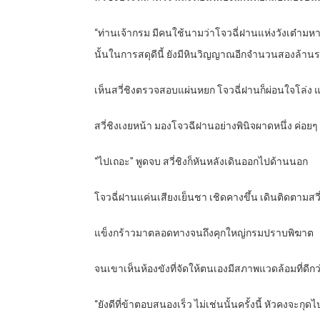
“ท่านเจ้ากรม มีคนใช้นามว่าโจวฉี่ฝานแห่งวังเต๋ามห
นั้นในการสดุดีนี้ ยังมีหินวิญญาณอีกจำนวนสองล้านรวมไ
เห็นสวี่ชิงตรวจสอบแผ่นหยก โจวฉี่ฝานก็ผ่อนใจโล่ง 
สวี่ชิงเงยหน้า มองโจวฉีฝานอย่างพินิจผาดหนึ่ง ค่อย
“ไปเถอะ” พูดจบ สวี่ชิงก็หันหลังเดินออกไปด้านนอก
โจวฉี่ฝานแค่นเสียงเย็นชา เชิดคางขึ้น เดินติดตามส
แข็งกร้าวมาตลอดทางจนถึงคุกใหญ่กรมปราบพิฆาต
จนเขาเห็นห้องขังที่จัดให้ตนเองมีสภาพแวดล้อมที่ดีก
“ยังดีที่ข้าตอบสนองเร็ว ไม่เช่นนั้นครั้งนี้ หัวคงจะกุด