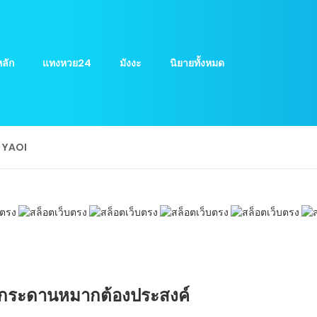
ลัก
แทงหวย24
มังงะ
นิยายทั้งหมด
ย YAOI
45 กระดานหมากต้องประสงค์