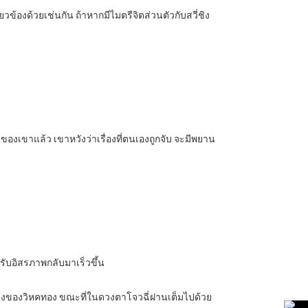
วข้องด้วยเช่นกัน ถ้าหากมีไมตรีจิตส่วนตัวกับสวี่ชิง
มายของเขาแล้ว เขาหวังว่าเรื่องที่ตนเองถูกจับ จะมีพยาน
ด้รับอิสรภาพกลับมาเร็วขึ้น
จำแลงของวิหคทอง ขณะที่ในดวงตาโจวฉี่ฝานเต็มไปด้วย