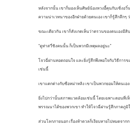
หลังจากนั้น เขาก็มองเห็นศิษย์น้องหวงอี้คุนกับเซิ่งอวิ
ความน่าเวทนาของอีกฝ่ายด้วยตนเอง เขาก็รู้สึกลึกๆ ว่า
ขณะเดียวกัน เขาก็สังเกตเห็นว่าตรวนของตนเองมีสิบแปด
“ดูท่าสวี่ชิงคนนั้น ก็เป็นพวกมีเหตุผลอยู่นะ”
โจวฉี่ฝานทอดถอนใจ และยิ่งรู้สึกพึงพอใจกับวิธีการของ
เช่นนี้
เขาแตกต่างกับซือหม่าหลิง เขาเป็นพวกยอมให้ตนเองก้า
ยิ่งไปกว่านั้นสภาพแวดล้อมเช่นนี้ โดยเฉพาะตอนที่เห็
พรรณนาได้ของพวกเขา ทำให้โจวฉี่ฝานรู้สึกภาคภูมิใ
ส่วนโลกภายนอก เรื่องท้าดวลก็เงียบหายไปหมดจากการ