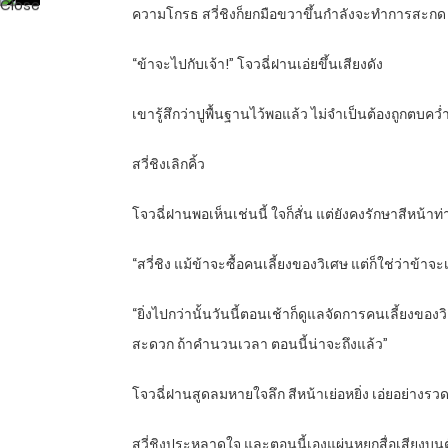
ความโกรธ สวี่ชิงก็ยกมือขวาขึ้นกำลังจะทำการสะกด
“ข้าจะไปกับเจ้า!” โจวฉี่ฝานเอ่ยขึ้นเสียงดัง
เขารู้สึกว่าปูพื้นฐานไว้พอแล้ว ไม่จำเป็นต้องถูกตบคว
สวี่ชิงเลิกคิ้ว
โจวฉี่ฝานพอเห็นเช่นนี้ ใจก็สั่น แต่ยังคงรักษาสีหน้
“สวี่ชิง แม้ข้าจะซื้อคนเลี้ยงของวิเศษ แต่ก็ใช่ว่าข้า
“ยิ่งไปกว่านั้นวันนี้ตอนเช้าก็ดูแลจัดการคนเลี้ยงขอ
สะดวก ถ้าคำนวนเวลา ตอนนี้น่าจะถึงแล้ว”
โจวฉี่ฝานสูดลมหายใจลึก สีหน้าเย่อหยิ่ง เอ่ยอย่างรวด
สวี่ชิงประหลาดใจ และตอนนี้เองแผ่นหยกสื่อเสียงบ