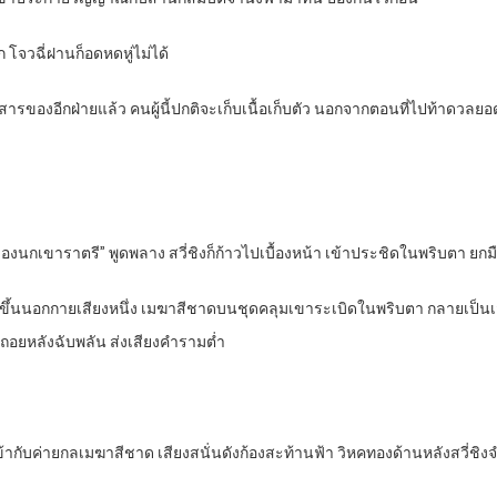
ีก โจวฉี่ฝานก็อดหดหู่ไม่ได้
อกสารของอีกฝ่ายแล้ว คนผู้นี้ปกติจะเก็บเนื้อเก็บตัว นอกจากตอนที่ไปท้าดวล
คนของนกเขาราตรี” พูดพลาง สวี่ชิงก็ก้าวไปเบื้องหน้า เข้าประชิดในพริบตา ย
ขึ้นนอกกายเสียงหนึ่ง เมฆาสีชาดบนชุดคลุมเขาระเบิดในพริบตา กลายเป็นเส้
็ถอยหลังฉับพลัน ส่งเสียงคำรามต่ำ
้ากับค่ายกลเมฆาสีชาด เสียงสนั่นดังก้องสะท้านฟ้า วิหคทองด้านหลังสวี่ช