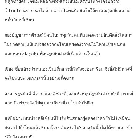
นลูกชายคนโตของหลี่ฉางชิงที่เคยเป็นองครักษ์ในวังได้รับความ
โปรดปรานจากเฉาไทเฮา นางเป็นคนตัดสินใจให้ท่านหญิงเจียหนาน
หมั้นกับหลี่เชียน
กองบัญชาการต้าถงมีผู้คนไปมาทุกวัน คนที่แสดงความยินดีหลั่งไหลมา
ไม่ขาดสาย แม้แต่เจียงลวี่ก็ตะโกนเสียงดังว่าทนไม่ไหวแล้วเช่นกัน
และหลบไปอยู่เป็นเพื่อนฮูหยินฝางที่เรือนด้านในแล้ว
เจียงเซี่ยนอ้างว่าตนเองเป็นเด็กสาวที่กำลังจะออกเรือน จึงยิ่งไม่มีทางที่
จะไปพบปะแขกเหล่านั้นอย่างเด็ดขาด
สงสารฮูหยินฉี ฉีตาน และฉีซวงที่ยุ่งจนหัวหมุน ฮูหยินฝางก็ยังมีอารมณ์
ลากเมิ่งฟางหลิง ไป๋ซู่ และเจียงเซี่ยนไปเล่นไพ่อีก
ฮูหยินฝางเป็นห่วงหลี่เชียนที่ไปรับสินสอดอยู่ตลอดเวลา “ก็ไม่รู้เหมือน
กันว่าไปถึงไหนแล้ว? เจอโจรปล้นหรือไม่? สองวันนี้ก็ไม่ได้ข่าวเลย ข้า
รู้สึกกังวลมาก!”