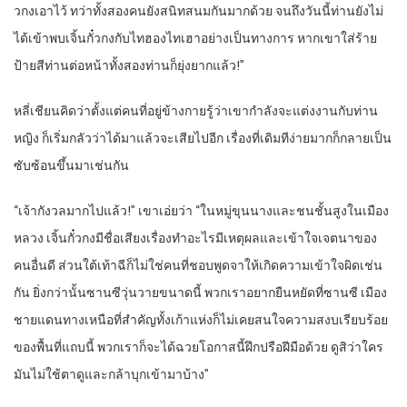
วกงเอาไว้ ทว่าทั้งสองคนยังสนิทสนมกันมากด้วย จนถึงวันนี้ท่านยังไม่
ได้เข้าพบเจิ้นกั๋วกงกับไทฮองไทเฮาอย่างเป็นทางการ หากเขาใส่ร้าย
ป้ายสีท่านต่อหน้าทั้งสองท่านก็ยุ่งยากแล้ว!”
หลี่เชียนคิดว่าตั้งแต่คนที่อยู่ข้างกายรู้ว่าเขากำลังจะแต่งงานกับท่าน
หญิง ก็เริ่มกลัวว่าได้มาแล้วจะเสียไปอีก เรื่องที่เดิมทีง่ายมากก็กลายเป็น
ซับซ้อนขึ้นมาเช่นกัน
“เจ้ากังวลมากไปแล้ว!” เขาเอ่ยว่า “ในหมู่ขุนนางและชนชั้นสูงในเมือง
หลวง เจิ้นกั๋วกงมีชื่อเสียงเรื่องทำอะไรมีเหตุผลและเข้าใจเจตนาของ
คนอื่นดี ส่วนใต้เท้าฉีก็ไม่ใช่คนที่ชอบพูดจาให้เกิดความเข้าใจผิดเช่น
กัน ยิ่งกว่านั้นซานซีวุ่นวายขนาดนี้ พวกเราอยากยืนหยัดที่ซานซี เมือง
ชายแดนทางเหนือที่สำคัญทั้งเก้าแห่งก็ไม่เคยสนใจความสงบเรียบร้อย
ของพื้นที่แถบนี้ พวกเราก็จะได้ฉวยโอกาสนี้ฝึกปรือฝีมือด้วย ดูสิว่าใคร
มันไม่ใช้ตาดูและกล้าบุกเข้ามาบ้าง”