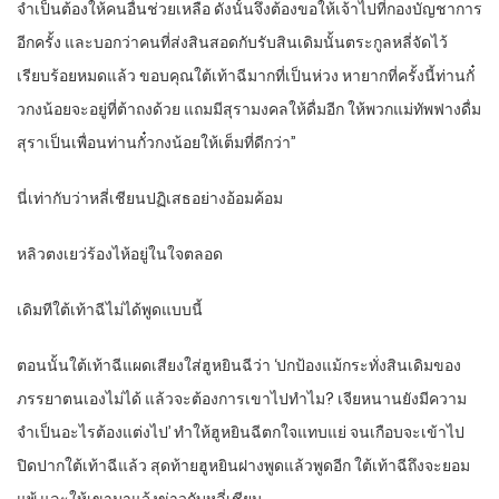
จำเป็นต้องให้คนอื่นช่วยเหลือ ดังนั้นจึงต้องขอให้เจ้าไปที่กองบัญชาการ
อีกครั้ง และบอกว่าคนที่ส่งสินสอดกับรับสินเดิมนั้นตระกูลหลี่จัดไว้
เรียบร้อยหมดแล้ว ขอบคุณใต้เท้าฉีมากที่เป็นห่วง หายากที่ครั้งนี้ท่านกั๋
วกงน้อยจะอยู่ที่ต้าถงด้วย แถมมีสุรามงคลให้ดื่มอีก ให้พวกแม่ทัพฟางดื่ม
สุราเป็นเพื่อนท่านกั๋วกงน้อยให้เต็มที่ดีกว่า”
นี่เท่ากับว่าหลี่เชียนปฏิเสธอย่างอ้อมค้อม
หลิวตงเยว่ร้องไห้อยู่ในใจตลอด
เดิมทีใต้เท้าฉีไม่ได้พูดแบบนี้
ตอนนั้นใต้เท้าฉีแผดเสียงใส่ฮูหยินฉีว่า ‘ปกป้องแม้กระทั่งสินเดิมของ
ภรรยาตนเองไม่ได้ แล้วจะต้องการเขาไปทำไม? เจียหนานยังมีความ
จำเป็นอะไรต้องแต่งไป’ ทำให้ฮูหยินฉีตกใจแทบแย่ จนเกือบจะเข้าไป
ปิดปากใต้เท้าฉีแล้ว สุดท้ายฮูหยินฝางพูดแล้วพูดอีก ใต้เท้าฉีถึงจะยอม