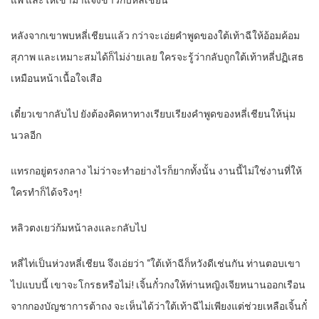
แพ้ และให้เขามาแจ้งข่าวกับหลี่เชียน
หลังจากเขาพบหลี่เชียนแล้ว กว่าจะเอ่ยคำพูดของใต้เท้าฉีให้อ้อมค้อม
สุภาพ และเหมาะสมได้ก็ไม่ง่ายเลย ใครจะรู้ว่ากลับถูกใต้เท้าหลี่ปฏิเสธ
เหมือนหน้าเนื้อใจเสือ
เดี๋ยวเขากลับไป ยังต้องคิดหาทางเรียบเรียงคำพูดของหลี่เชียนให้นุ่ม
นวลอีก
แทรกอยู่ตรงกลาง ไม่ว่าจะทำอย่างไรก็ยากทั้งนั้น งานนี้ไม่ใช่งานที่ให้
ใครทำก็ได้จริงๆ!
หลิวตงเยว่ก้มหน้าลงและกลับไป
หลี่ไท่เป็นห่วงหลี่เชียน จึงเอ่ยว่า “ใต้เท้าฉีก็หวังดีเช่นกัน ท่านตอบเขา
ไปแบบนี้ เขาจะโกรธหรือไม่! เจิ้นกั๋วกงให้ท่านหญิงเจียหนานออกเรือน
จากกองบัญชาการต้าถง จะเห็นได้ว่าใต้เท้าฉีไม่เพียงแต่ช่วยเหลือเจิ้นกั๋