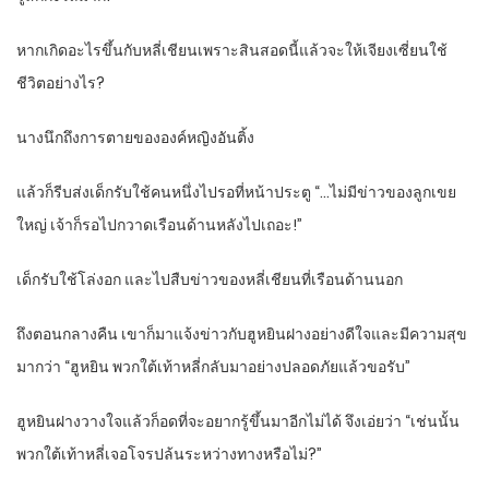
หากเกิดอะไรขึ้นกับหลี่เชียนเพราะสินสอดนี้แล้วจะให้เจียงเซี่ยนใช้
ชีวิตอย่างไร?
นางนึกถึงการตายขององค์หญิงอันติ้ง
แล้วก็รีบส่งเด็กรับใช้คนหนึ่งไปรอที่หน้าประตู “…ไม่มีข่าวของลูกเขย
ใหญ่ เจ้าก็รอไปกวาดเรือนด้านหลังไปเถอะ!”
เด็กรับใช้โล่งอก และไปสืบข่าวของหลี่เชียนที่เรือนด้านนอก
ถึงตอนกลางคืน เขาก็มาแจ้งข่าวกับฮูหยินฝางอย่างดีใจและมีความสุข
มากว่า “ฮูหยิน พวกใต้เท้าหลี่กลับมาอย่างปลอดภัยแล้วขอรับ”
ฮูหยินฝางวางใจแล้วก็อดที่จะอยากรู้ขึ้นมาอีกไม่ได้ จึงเอ่ยว่า “เช่นนั้น
พวกใต้เท้าหลี่เจอโจรปล้นระหว่างทางหรือไม่?”