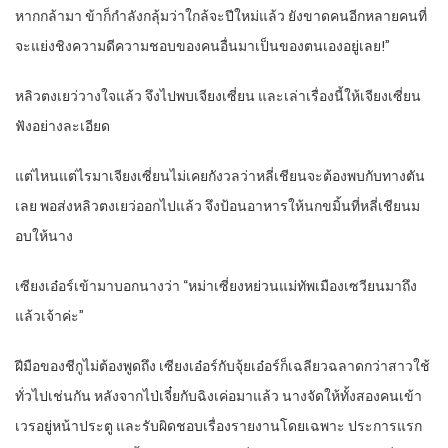
หากกล้ามา ข้าก็กำลังกลุ้มว่าใกล้จะปีใหม่แล้ว ยังขาดคนอีกหลายคนที่
จะแย่งชิงความดีความชอบของคนอื่นมาเป็นของตนเองอยู่เลย!”
หลิวตงเยว่วางใจแล้ว จึงไปพบเจียงเซี่ยน และเล่าเรื่องนี้ให้เจียงเซี่ยน
ฟังอย่างละเอียด
แต่ไหนแต่ไรมาเจียงเซี่ยนไม่เคยกังวลว่าหลี่เชียนจะต้องพบกับทางตัน
เลย พอส่งหลิวตงเยว่ออกไปแล้ว จึงป้อนอาหารให้นกขมิ้นที่หลี่เชียนม
อบให้นาง
เซียงเอ๋อร์เข้ามาบอกนางว่า “หม่าเซี่ยงหย่วนแม่ทัพเมืองเซวียนมาถึง
แล้วเจ้าค่ะ”
ฝีมือของชีกูไม่ต้องพูดถึง เซียงเอ๋อร์กับจุ้ยเอ๋อร์ก็เฉลียวฉลาดกว่าสาวใช้
ทั่วไปเช่นกัน หลังจากไป่เจี๋ยกับฉิงเค่อมาแล้ว นางจัดให้ทั้งสองคนเข้า
เวรอยู่หน้าประตู และรับผิดชอบเรื่องรายงานโดยเฉพาะ ประการแรก