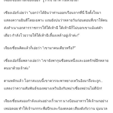
เจียงเซี่ยนถามเซียงเอ๋อร์ “รู้ว่าเขามาทำไมหรือไม่?”
เซียงเอ๋อร์เอ่ยว่า “บอกว่าได้ยินว่าท่านออกเรือนจากที่นี่ จึงตั้งใจมา
แสดงความยินดีโดยเฉพาะ แถมยังบ่นว่าหลายวันก่อนตอนที่เขาให้คน
ส่งสำเนาเอกสารราชการให้ใต้เท้าฉี ใต้เท้าฉีก็ไม่บอกเขาแม้แต่คำ
เดียว กำลังโวยวายให้ใต้เท้าฉีเลี้ยงเหล้าอยู่เจ้าค่ะ!”
เจียงเซี่ยนคิดแล้วก็เอ่ยว่า “เขามาคนเดียวหรือ?”
เซี่ยงเอ๋อร์ยิ้มพลางเอ่ยว่า “เขายังพากุนซือคนหนึ่งและองครักษ์อีกหลาย
คนมาด้วยเจ้าค่ะ”
ตามหลักแล้ว โอกาสแบบนี้เขาควรจะพาหยางเหวินอิงมาถึงจะถูก…
แสดงว่าความสัมพันธ์ของหยางเหวินอิงกับหม่าเซี่ยงหย่วนไม่ดีนัก!
เจียงเซี่ยนสมองกำลังแล่นอย่างเร็วมาก นางป้อนอาหารให้เจ้านกอย่าง
เหม่อลอย ทำให้เจ้านกกระพือปีกและร้องตลอด เสียงดังกังวาน นุ่มนวล