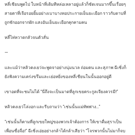
หลี่เชียนพูดไป ใบหน้าที่เดิมทีหล่อเหลาอยู่แล้วก็ชัดเจนมากขึ้นเรื่อยๆ
สายตาที่เจือรอยยิ้มอย่างเบาบางทอประกายเย็นยะเยือก ราวกับดาบที่
ถูกชักออกจากฝัก แสงอันเย็นยะเยือกคุกคามคน
หลี่ไท่หวาดกลัวจนตัวสั่น
—
และแม้ว่าหลิวตงเยว่จะพูดจาอย่างนุ่มนวล ถ่อมตน และสุภาพ ฉีเซิ่งก็
ยังฟังความเคร่งขรึมและเย่อหยิ่งของหลี่เชียนในนั้นออกอยู่ดี
เขาอดที่จะชมไม่ได้ “นี่ถึงจะเป็นมาดที่ลูกเขยตระกูลเจียงควรมี!”
หลิวตงเยว่โล่งอก และรีบถามว่า “เช่นนั้นแม่ทัพฟาง…”
“เช่นนั้นก็ตามที่ลูกเขยใหญ่ของพวกเจ้าต้องการ ให้เขาดื่มสุราเป็น
เพื่อนซื่อจื่อ!” ฉีเซิ่งเอ่ยอย่างกล้าได้กล้าเสียว่า “โจรพวกนั้นไม่มาก็จบ