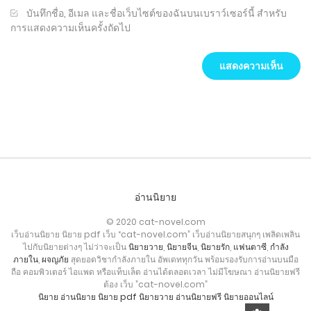
บันทึกชื่อ, อีเมล และชื่อเว็บไซต์ของฉันบนเบราว์เซอร์นี้ สำหรับ
การแสดงความเห็นครั้งถัดไป
อ่านนิยาย
© 2020 cat-novel.com
เว็บอ่านนิยาย นิยาย pdf เว็บ “cat-novel.com” เว็บอ่านนิยายสนุกๆ เพลิดเพลิน
ไปกับนิยายต่างๆ ไม่ว่าจะเป็น
นิยายวาย
,
นิยายจีน
,
นิยายรัก
,
แฟนตาซี
,
กำลัง
ภายใน
,
ผจญภัย
สุดยอดวิชากำลังภายใน อัพเดททุกวัน พร้อมรองรับการอ่านบนมือ
ถือ คอมพิวเตอร์ ไอแพด หรือแท็บเล็ต อ่านได้ตลอดเวลา ไม่มีโฆษณา อ่านนิยายฟรี
ต้อง เว็บ ”cat-novel.com”
นิยาย
อ่านนิยาย
นิยาย pdf
นิยายวาย
อ่านนิยายฟรี
นิยายออนไลน์