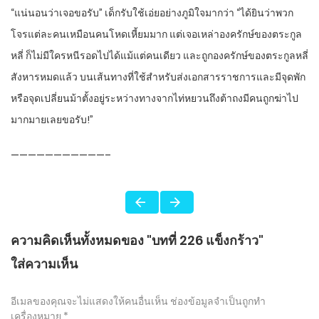
“แน่นอนว่าเจอขอรับ” เด็กรับใช้เอ่ยอย่างภูมิใจมากว่า “ได้ยินว่าพวก
โจรแต่ละคนเหมือนคนโหดเหี้ยมมาก แต่เจอเหล่าองครักษ์ของตระกูล
หลี่ ก็ไม่มีใครหนีรอดไปได้แม้แต่คนเดียว และถูกองครักษ์ของตระกูลหลี่
สังหารหมดแล้ว บนเส้นทางที่ใช้สำหรับส่งเอกสารราชการและมีจุดพัก
หรือจุดเปลี่ยนม้าตั้งอยู่ระหว่างทางจากไท่หยวนถึงต้าถงมีคนถูกฆ่าไป
มากมายเลยขอรับ!”
———————————–
ความคิดเห็นทั้งหมดของ "บทที่ 226 แข็งกร้าว"
ใส่ความเห็น
อีเมลของคุณจะไม่แสดงให้คนอื่นเห็น
ช่องข้อมูลจำเป็นถูกทำ
เครื่องหมาย
*