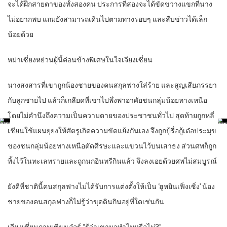
จะได้ฝึกสายตาของทั้งสองคน ประการที่สองจะได้ขัดขวางแขกที่นาง
ไม่อยากพบ แถมยังสามารถเดินไปตามทางรอบๆ และสืบข่าวได้เล็ก
น้อยด้วย
หม่าเซี่ยงหย่วนผู้นี้ค่อนข้างพิเศษในใจเจียงเซี่ยน
นางสงสารที่เขาถูกน้องชายของคนสกุลฟางใส่ร้าย และสูญเสียภรรยา
กับลูกชายไป แล้วก็เกลียดที่เขาไปพึ่งพาอาศัยชนกลุ่มน้อยทางเหนือ
โดยไม่คำนึงถึงความเป็นความตายของประชาชนทั่วไป สุดท้ายถูกหลี่
เชียนใช้แผนยุยงให้ศัตรูเกิดความขัดแย้งกันเอง จึงถูกปู้รื่อกู้เต๋อประมุข
ของชนกลุ่มน้อยทางเหนือตัดศีรษะและแขวนไว้บนเสาธง ส่วนศพก็ถูก
ทิ้งไว้ในทะเลทรายและถูกนกอินทรีกินแล้ว จึงลงเอยด้วยศพไม่สมบูรณ์
ยังดีที่ชาตินี้คนสกุลฟางไม่ได้รับการแต่งตั้งให้เป็น ‘ฮูหยินเฟิ่งเซิ่ง’ น้อง
ชายของคนสกุลฟางก็ไม่รู้ว่าขุดดินกินอยู่ที่ใดเช่นกัน