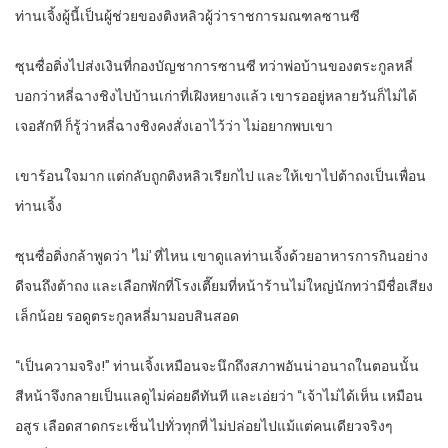
ท่านเจิ้งผู้นี้เป็นผู้ช่วยของติงหลิวผู้ว่าราชการมณฑลซานซี
ซุนซื่อติ่งไปส่งเงินที่กองบัญชาการซานซี ทว่าพ่อบ้านของตระกูลหลี่
บอกว่าหลี่ฉางชิงไปบ้านเก่าที่เฝิงหยางแล้ว เขารออยู่หลายวันก็ไม่ได้
เจอสักที ก็รู้ว่าหลี่ฉางชิงคงสั่งเอาไว้ว่า ไม่อยากพบเขา
เขาร้อนใจมาก แต่กลับถูกติงหลิวเรียกไป และให้เขาไปต้าถงเป็นเพื่อน
ท่านเจิ้ง
ซุนซื่อติ่งกล้าพูดว่า ‘ไม่’ ที่ไหน เขาดูแลท่านเจิ้งด้วยอาหารการกินอย่าง
ดีจนถึงต้าถง และเลือกพักที่โรงเตี๊ยมที่หน้าร้านไม่ใหญ่นักทว่ามีชื่อเสียง
เล็กน้อย รอดูตระกูลหลี่มามอบสินสอด
“เป็นความจริง!” ท่านเจิ้งเหมือนจะนึกถึงสภาพอันน่าอนาถในตอนนั้น
สีหน้าจึงกลายเป็นแลดูไม่ค่อยดีทันที และเอ่ยว่า “เจ้าไม่ได้เห็น เหมือน
อสูร เลือดสาดกระเซ็นไปทั่วทุกที่ ไม่ปล่อยไปแม้แต่คนเดียวจริงๆ