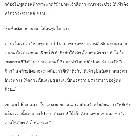
ก็ต้องไปทูลต่อหน้าพระพักตร์ฝ่าบาท เจ้าคิดว่าฝ่าบาทจะช่วยใต้เท้าติง
หรือว่าจะช่วยหลี่เชียน?”
ซุนซื่อติ่งถูกย้อนเข้าให้จนพูดไม่ออก
ท่านเจิ้งเอ่ยว่า “หากพูดมากไป ฝ่าบาททรงทราบว่าหลี่เชียนฆ่าคนมาก
ขนาดนั้น ยังอาจจะเรียกใต้เท้าติงกับใต้เท้าอู๋ไปถามด้วยว่า ทำไมใน
เขตซานซีถึงมีโจรมากขนาดนี้? และทำไมปกติไม่เคยเห็นเอ่ยถึงใน
ฎีกา? สุดท้ายยังอาจจะสงสัยว่าใต้เท้าติงกับใต้เท้าอู๋ปิดบังสภาพสังคม
อันวุ่นวายให้กลายเป็นสงบสุข และปิดบังความปรารถนาของผู้คน
ด้วย…”
เขาพูดไปก็ถอนหายใจ และเอ่ยอย่างไม่รู้ว่าผิดหวังหรืออิจฉาว่า “หลี่เชีย
นในเวลานี้แตกต่างไปจากเดิมมาก! ใต้เท้าติงของพวกเราเจอเขายัง
ต้องให้เกียรติเล็กน้อยเลย”