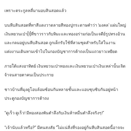
เพราะตระกูลหลี่มามอบสินสอดแล้ว
บนหีบสินสอดที่ทาสีแดงวาดลายสีทองปูกระดาษคำว่า ‘มงคล’ แผ่นใหญ่
เงินหยวนเป่า[1]ที่ขาวราวกับหิมะและทองอร่ามก่อเป็นเจดีย์รูปทรงอ้วน
และกลมอยู่บนหีบสินสอด ถูกเด็กรับใช้ที่สวมชุดสำหรับใส่ในงาน
แต่งงานเดินหามเข้าไปในกองบัญชาการต้าถงเป็นแถวยาวเหยียด
ภายใต้แสงอาทิตย์ เงินหยวนเป่าทองและเงินหยวนเป่าเงินเหล่านั้นเจิด
จ้าจนสายตาคนเป็นประกาย
ชาวบ้านที่มุงดูโอบล้อมซ้อนกันหลายชั้นและแอบซุบซิบกันอยู่หน้า
ประตูกองบัญชาการต้าถง
“ดูเร็ว ดูเร็ว! มีทองสองพันตำลึงกับเงินห้าหมื่นตำลึงจริงๆ!”
“เจ้านับแล้วหรือ?” มีคนสงสัย “ไม่แน่สิ่งที่รองอยู่ก้นหีบสินสอดนี้อาจจะ