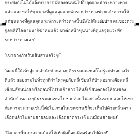
กระทั่งยังไม่ได้แจ้งทางการ มีสองคนหนีไปถึงจุดแวะพักระหว่างทาง
แล้ว และขอให้ขุนนางที่ดูแลจุดแวะพักระหว่างทางช่วยแจ้งความให้
แต่ขุนนางที่ดูแลจุดแวะพักระหว่างทางนั้นยังไม่ทันเอ่ยปาก คนของตระ
กูลหลี่ที่ไล่ตามมาก็ฆ่าคนแล้ว ฆ่าต่อหน้าขุนนางที่ดูแลจุดแวะพัก
ระหว่างทางเลย”
“เขาช่างกำเริบเสิบสานจริงๆ!”
“ตอนนี้ใต้เท้าอู๋จากสำนักข้าหลวงยุติธรรมมณฑลก็ไม่รู้จะทำอย่างไร
ดีแล้ว สอบถามไปทั่วทุกที่ว่าใครคุยกับหลี่เชียนได้บ้าง อยากเตือนหลี่
เชียนสักหน่อย หรือตอนที่ไปรับเจ้าสาว ให้หลี่เชียนตกลงให้คนของ
สำนักข้าหลวงยุติธรรมมณฑลไปช่วยด้วย ไม่อย่างนั้นหากปล่อยให้เขา
ก่อความวุ่นวายเช่นนี้ต่อไป ภายในเขตซานซีก็จะเต็มไปด้วยกลิ่นคาว
เลือดปลิวไปตามสายลมและเลือดสาดกระเซ็นเหมือนสายฝน!”
“ถึงเวลานั้นเกรงว่าแม้แต่ใต้เท้าติงก็จะเดือดร้อนไปด้วย!”