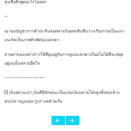
ซุนซื่อติ่งพูดอะไรไม่ออก
—
ณ กองบัญชาการต้าถง สินสอดสามร้อยหกสิบหีบวางเรียงรายเป็นแถว
จนเกิดเป็นภาพทิวทัศน์แปลกตา
สายตาของเหล่าสาวใช้ที่ยุ่งอยู่กับการดูแลแขกต่างก็อดไม่ได้ที่จะหยุด
อยู่บนนั้นหลายอึดใจ
———————————-
[1] เงินหยวนเป่า เงินที่มีลักษณะเป็นแท่งเงินปลายโค้งสูงทั้งสองข้าง
ตรงกลางนูนป่อง รูปร่างคล้ายเรือ