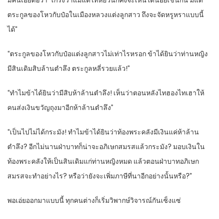
มีคนเอ่ยต่อว่า “เกรงว่าแม้แต่ไท่หยวนก็คงจะเห็นได้น้อยเช่นกัน มีแต่
ตระกูลของโหวกับป๋อในเมืองหลวงแต่งลูกสาว ถึงจะจัดหรูหราแบบนี้
ได้”
“ตระกูลของโหวกับป๋อแต่งลูกสาวไม่เท่าไรหรอก ข้าได้ยินว่าท่านหญิง
มีสินเดิมสิบล้านตำลึง ตระกูลหลี่รวยแล้ว!”
“ทำไมข้าได้ยินว่ามีสิบห้าล้านตำลึง! เห็นว่าตอนหลังไทฮองไทเฮาให้
คนส่งเงินขวัญถุงมาอีกห้าล้านตำลึง”
“เป็นไปไม่ได้กระมัง! ทำไมข้าได้ยินว่าท้องพระคลังมีเงินแค่ห้าล้าน
ตำลึง? อีกไม่นานฝ่าบาทก็น่าจะอภิเษกสมรสแล้วกระมัง? มอบเงินใน
ท้องพระคลังให้เป็นสินเดิมแก่ท่านหญิงหมด แล้วตอนฝ่าบาทอภิเษก
สมรสจะทำอย่างไร? หรือว่ายังจะเพิ่มภาษีที่นาอีกอย่างนั้นหรือ?”
พอเอ่ยออกมาแบบนี้ ทุกคนต่างก็เริ่มวิพากษ์วิจารณ์กันเซ็งแซ่