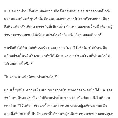
แน่นอนว่าท่านเจิ้งย่อมมองความคิดอันรอบคอบของเขาออก พอนึกถึง
ความนอบน้อมที่ซุนซื่อติ่งมีต่อตนเองตอนช่วงปีใหม่หรือเทศกาลอื่นๆ
จึงคิดแล้วก็ยังเตือนเขาว่า “หลี่เชียนนั่น ข้าเคยเจอเขาครั้งหนึ่งที่จวนผู้
ว่าราชการมณฑลใต้เท้าหู อย่างไรเจ้าก็ระวังไว้หน่อยจะดีกว่า!”
ซุนซื่อติ่งได้ยิน ใจก็สั่นระรัว และเอ่ยว่า “พวกใต้เท้าติงก็ไม่มีทางอื่น
แล้วอย่างนั้นหรือ? พวกเราทำได้เพียงมองเขาฆ่าคนโดยที่ทำอะไรไม่
ได้เลยแบบนี้หรือ?”
“ไม่อย่างนั้นเจ้าคิดจะทำอย่างไร?”
ท่านเจิ้งพูดไป ความเย้ยหยันก็ฉายวาบในดวงตาอย่างอดไม่ได้ และเอ่ย
ว่า “เขาเพียงแค่ฆ่าโจรไม่กี่คนเท่านั้น! หากเป็นเมื่อก่อน แจ้งไปที่กรม
กลาโหมก็ได้แล้ว แต่เวลานี้เขาแต่งงานกับท่านหญิงเจียหนานแล้ว
และสิ่งที่ปกป้องก็เป็นสินสอดที่ให้ท่านหญิงเจียหนาน หากจะบอกเหตุผล