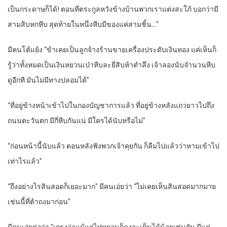
เป็นกระดาษก็ได้! ตอนที่ตระกูลหวังข้างบ้านพวกเราแต่งสะใภ้ บอกว่ามี
สามสิบหกหีบ สุดท้ายในหนึ่งหีบมีของแค่สามชิ้น…”
มีคนโต้แย้ง “ข้าเคยเป็นลูกจ้างร้านขายเครื่องประดับเงินทอง แค่เห็นก็
รู้ว่าทั้งหมดเป็นเงินหยวนเป่าหีบละยี่สิบห้าตำลึง เจ้าลองนับจำนวนหีบ
ดูอีกที มันไม่มีทางปลอมได้”
“ที่อยู่ข้างหน้าเข้าไปในกองบัญชาการแล้ว ที่อยู่ข้างหลังแถวยาวไปถึง
ถนนตะวันตก มีกี่หีบกันแน่ มีใครได้นับหรือไม่”
“ก่อนหน้านี้นับแล้ว ตอนหลังฟังพวกเจ้าคุยกัน ก็ลืมไปแล้วว่าหามเข้าไป
เท่าไรแล้ว”
“ถึงอย่างไรสินสอดก็เยอะมาก” มีคนเอ่ยว่า “ไม่เคยเห็นสินสอดมากมาย
เช่นนี้ที่ต้าถงมาก่อน”