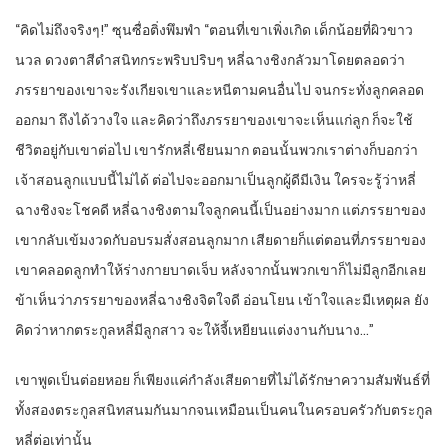
“คิดไม่ถึงจริงๆ!” ซุนซื่อติ่งพึมพำ “ตอนที่เขาเพิ่งเกิด เด็กน้อยที่ผิวขาว
นวล ดวงตาสีดำสนิทกระพริบปริบๆ หลี่ฉางชิงกลัวมาโดยตลอดว่า
ภรรยาของเขาจะรังเกียจเขาและหนีตามคนอื่นไป จนกระทั่งลูกคลอด
ออกมา ถึงได้วางใจ และคิดว่าถึงภรรยาของเขาจะเห็นแก่ลูก ก็จะใช้
ชีวิตอยู่กับเขาต่อไป เขารักหลี่เชียนมาก ตอนนั้นพวกเราต่างก็บอกว่า
เจ้าสอนลูกแบบนี้ไม่ได้ ต่อไปจะออกมาเป็นลูกผู้ดีมีเงิน ใครจะรู้ว่าหลี่
ฉางชิงจะโชคดี หลี่ฉางชิงตามใจลูกคนนี้เป็นอย่างมาก แต่ภรรยาของ
เขากลับเข้มงวดกับอบรมสั่งสอนลูกมาก เสียดายก็แต่ตอนที่ภรรยาของ
เขาคลอดลูกทำให้ร่างกายบาดเจ็บ หลังจากนั้นพวกเขาก็ไม่มีลูกอีกเลย
ข้าเห็นว่าภรรยาของหลี่ฉางชิงจิตใจดี อ่อนโยน เข้าใจและมีเหตุผล ยัง
คิดว่าหากตระกูลหลี่มีลูกสาว จะให้จี้เหยียนแต่งงานกับนาง…”
เขาพูดเป็นต่อยหอย ก็เพียงแค่กำลังเสียดายที่ไม่ได้รักษาความสัมพันธ์ที่
ทั้งสองตระกูลสนิทสนมกันมากจนเหมือนเป็นคนในครอบครัวกับตระกูล
หลี่ต่อเท่านั้น