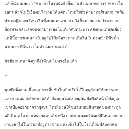
แล้วก็มีคนเอ่ยว่า “พวกเจ้าไม่รู้หนังสือจึงอ่านสำเนาเอกสารราชการไม่
ออก แล้วก็ไม่รู้เรื่องอะไรเลย ได้แต่ตะโกนมั่วซั่ว ฝ่าบาทอภิเษกสมรสกับ
ท่านหญิงออกเรือน เงินทั้งหมดมาจากกรมวัง ก็หมายความว่ามาจาก
ท้องพระคลังเล็กของฝ่าบาทเอง ไม่เกี่ยวกับท้องพระคลังแม้แต่นิดเดียว
แต่ปีนี้อากาศหนาวในฤดูใบไม้ผลิยาวนานเกินไป ในทุ่งหญ้ามีพืชน้ำ
มากมาย ปีนี้น่าจะไม่ทำสงครามแล้ว”
หัวข้อสนทนาจึงถูกดึงให้เบนไปทางอื่นแล้ว
—
ซุนซื่อติ่งสวมเสื้อคลุมยาวที่บุซับในสำหรับใส่ในฤดูร้อนสีฟ้าธรรมดา
และสวมหมวกสักหลาดสีดำยืนอยู่ท่ามกลางผู้คน ยิ่งฟังสีหน้าก็ยิ่งดูแย่
เขาเบียดออกมาจากฝูงชน โดยไม่รอให้ขบวนมอบสินสอดของตระกูล
หลี่เดินเสร็จ ผ่านตรอกแคบเส้นหนึ่ง มายังถนนตะวันตกที่มีคนมากมาย
ผ่านเข้าไปในตรอกที่อยู่ตรงข้าม และเข้าไปในโรงเตี๊ยมที่ลับตาคน