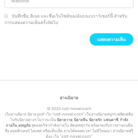
บันทึกชื่อ, อีเมล และชื่อเว็บไซต์ของฉันบนเบราว์เซอร์นี้ สำหรับ
การแสดงความเห็นครั้งถัดไป
อ่านนิยาย
© 2020 cat-novel.com
เว็บอ่านนิยาย นิยาย pdf เว็บ “cat-novel.com” เว็บอ่านนิยายสนุกๆ เพลิดเพลิน
ไปกับนิยายต่างๆ ไม่ว่าจะเป็น
นิยายวาย
,
นิยายจีน
,
นิยายรัก
,
แฟนตาซี
,
กำลัง
ภายใน
,
ผจญภัย
สุดยอดวิชากำลังภายใน อัพเดททุกวัน พร้อมรองรับการอ่านบนมือ
ถือ คอมพิวเตอร์ ไอแพด หรือแท็บเล็ต อ่านได้ตลอดเวลา ไม่มีโฆษณา อ่านนิยายฟรี
ต้อง เว็บ ”cat-novel.com”