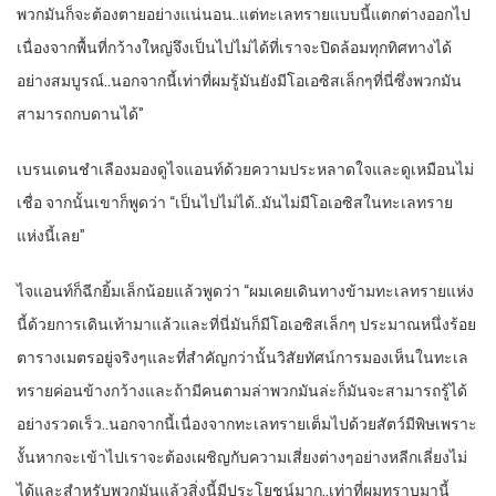
พวกมันก็จะต้องตายอย่างแน่นอน..แต่ทะเลทรายแบบนี้แตกต่างออกไป
เนื่องจากพื้นที่กว้างใหญ่จึงเป็นไปไม่ได้ที่เราจะปิดล้อมทุกทิศทางได้
อย่างสมบูรณ์..นอกจากนี้เท่าที่ผมรู้มันยังมีโอเอซิสเล็กๆที่นี่ซึ่งพวกมัน
สามารถกบดานได้”
เบรนเดนชำเลืองมองดูไจแอนท์ด้วยความประหลาดใจและดูเหมือนไม่
เชื่อ จากนั้นเขาก็พูดว่า “เป็นไปไม่ได้..มันไม่มีโอเอซิสในทะเลทราย
แห่งนี้เลย”
ไจแอนท์ก็ฉีกยิ้มเล็กน้อยแล้วพูดว่า “ผมเคยเดินทางข้ามทะเลทรายแห่ง
นี้ด้วยการเดินเท้ามาแล้วและที่นี่มันก็มีโอเอซิสเล็กๆ ประมาณหนึ่งร้อย
ตารางเมตรอยู่จริงๆและที่สำคัญกว่านั้นวิสัยทัศน์การมองเห็นในทะเล
ทรายค่อนข้างกว้างและถ้ามีคนตามล่าพวกมันล่ะก็มันจะสามารถรู้ได้
อย่างรวดเร็ว..นอกจากนี้เนื่องจากทะเลทรายเต็มไปด้วยสัตว์มีพิษเพราะ
งั้นหากจะเข้าไปเราจะต้องเผชิญกับความเสี่ยงต่างๆอย่างหลีกเลี่ยงไม่
ได้และสำหรับพวกมันแล้วสิ่งนี้มีประโยชน์มาก..เท่าที่ผมทราบมานี้