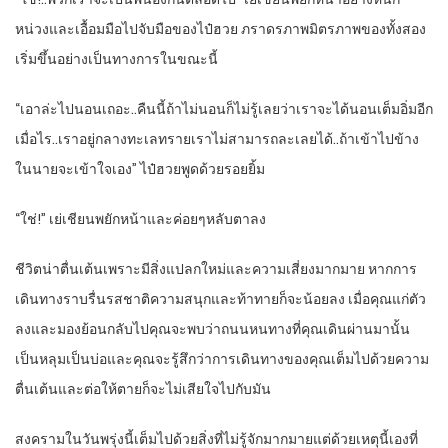
หน่วงและเอื้อมมือไปจับมือของไป๋ฮวย ภราดรภาพมิตรภาพของทั้งสอง
เริ่มขึ้นอย่างเป็นทางการในขณะนี้
“เอาล่ะไปนอนเถอะ..คืนนี้ถ้าไม่นอนก็ไม่รู้เลยว่าเราจะได้นอนเต็มอิ่มอีก
เมื่อไร..เราอยู่กลางทะเลทรายเราไม่สามารถละเลยได้..ถ้าเข้าไปข้าง
ในนายจะเข้าใจเอง” ไป๋ฮวยพูดด้วยรอยยิ้ม
“ใช่!” เย่เชียนพยักหน้าและค่อยๆหลับตาลง
ชีวิตน่าตื่นเต้นเพราะมีสิ่งแปลกใหม่และความเสี่ยงมากมาย หากการ
เดินทางราบรื่นรสชาติความสนุกและท้าทายก็จะน้อยลง เมื่อคุณแก่ตัว
ลงและมองย้อนกลับไปคุณจะพบว่าถนนหนทางที่คุณเดินผ่านมานั้น
เป็นหลุมเป็นบ่อและคุณจะรู้สึกว่าการเดินทางของคุณเต็มไปด้วยความ
ตื่นเต้นและต่อให้ตายก็จะไม่เสียใจไปกับมัน
สงครามในวันพรุ่งนี้เต็มไปด้วยสิ่งที่ไม่รู้จักมากมายแต่ด้วยเหตุนี้เองที่