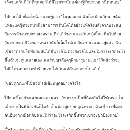
จริงๆแต่วันนี้ในที่สุดผมก็ได้มีโอกาสนั้นแต่ผมรู้สึกประหม่านิดหน่อย”
ไป๋ฮวยก็ฉีกยิ้มเล็กน้อยและพูดว่า “ในตอนแรกฉันก็เหมือนกับนายนั่น
แหละแต่ผู้ชายคนหนึ่งสามารถเติบโตได้อย่างแท้จริงหลังจากประสบ
กับการล้างบาปจากสงคราม..ถึงแม้ว่างานของวันพรุ่งนี้จะเต็มไปด้วย
อันตรายแต่ชีวิตของคนเรามันก็เต็มไปด้วยอันตรายเสมออยู่แล้ว..ฉัน
เชื่อว่าตราบใดที่นายมันได้ดีนายก็ไม่ต้องกังวลไปและไม่ว่าจะเกิดอะไร
ขึ้นฉันจะดูแลนายเอง..ฉันสัญญากับครูฝึกมารุยามะเอาไว้แล้วว่าจะ
ไม่มีใครสามารถทำร้ายนายได้เว้นแต่ฉันจะตายไปแล้ว”
“ขอบคุณนะพี่ไป๋ฮวย” เย่เชียนพูดอย่างจริงใจ
ไป๋ฮวยยิ้มอย่างเฉยเมยและพูดว่า “พวกเราเป็นพี่น้องกันไม่ใช่เหรอ..ใน
เมื่อเราเป็นพี่น้องกันก็ไม่จำเป็นต้องพูดขอบคุณหรอก..ฉันเชื่อว่าพี่น้อง
คนอื่นๆก็เหมือนกับฉัน..ไม่ว่าอะไรจะเกิดขึ้นพวกเขาจะปกป้องนาย”
“ใช่!..พวกเราจะเป็นพี่น้องกันตลอดไป” เย่เชียนพยักหน้าอย่างหนัก