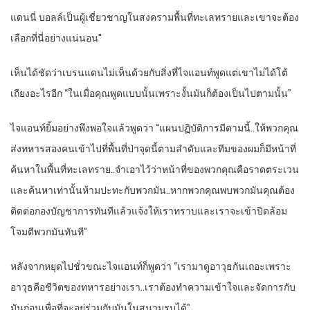
แดนนี่ บอลล์เป็นผู้เชี่ยวชาญในสงครามพื้นที่ทะเลทรายและเขาจะต้อง
เลือกที่นี่อย่างแน่นอน”
เห็นได้ชัดว่าเบรนแดนไม่เห็นด้วยกับสิ่งที่ไจแอนท์พูดแต่เขาไม่ได้โต้
เถียงอะไรอีก “ในเมื่อคุณพูดแบบนั้นเพราะงั้นมันก็ต้องเป็นไปตามนั้น”
ไจแอนท์ยิ้มอย่างพึงพอใจแล้วพูดว่า “แผนปฏิบัติการมีตามนี้..ให้พวกคุณ
ส่งทหารสองคนเข้าไปที่พื้นที่ป่าจุดนี้ตามลำดับและทีมของผมก็มีหน้าที่
ค้นหาในพื้นที่ทะเลทราย..จำเอาไว้ว่าหน้าที่ของพวกคุณคือราดตระเวน
และค้นหาเท่านั้นห้ามปะทะกับพวกมัน..หากพวกคุณพบพวกมันคุณต้อง
ติดต่อกองบัญชาการทันทีแล้วแจ้งให้เราทราบและเราจะเข้าปิดล้อม
โจมตีพวกมันทันที”
หลังจากหยุดไปชั่วขณะไจแอนท์ก็พูดว่า “เรามาดูอาวุธกันเถอะเพราะ
อาวุธคือชีวิตของทหารอย่างเรา..เราต้องทำความเข้าใจและจัดการกับ
มันก่อนเพื่อที่จะอยู่ร่วมกับมันในสนามรบได้”