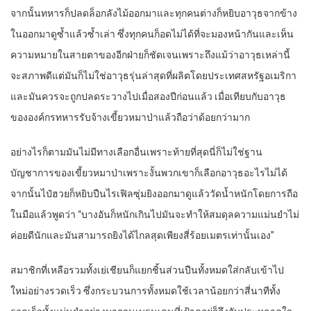
จากนั้นทหารก็ปลดล็อกลังไม้ออกมาและทุกคนต่างก็หยิบอาวุธจากข้าง
ในออกมาดูซ้ำแล้วซ้ำเล่า ซึ่งทุกคนก็อดไม่ได้ที่จะมองหน้ากันและเห็น
ความหมายในสายตาของอีกฝ่ายก็ชัดเจนเพราะถึงแม้ว่าอาวุธเหล่านี้
จะสภาพดีแต่มันก็ไม่ใช่อาวุธรุ่นล่าสุดที่ผลิตโดยประเทศสหรัฐอเมริกา
และมันควรจะถูกปลดระวางไปเมื่อสองปีก่อนแล้ว เมื่อเทียบกับอาวุธ
ขององค์กรทหารรับจ้างเขี้ยวหมาป่าแล้วถือว่าด้อยกว่ามาก
อย่างไรก็ตามมันไม่มีทางเลือกอื่นเพราะท้ายที่สุดนี่ก็ไม่ใช่ฐาน
บัญชาการของเขี้ยวหมาป่าเพราะงั้นพวกเขาก็เลือกอาวุธอะไรไม่ได้
จากนั้นไป๋ฮวยก็หยิบปืนไรเฟิลซุ่มยิงออกมาดูแล้ววัดน้ำหนักโดยการถือ
ในมือแล้วพูดว่า “บางอันก็หนักเกินไปมันจะทำให้สมดุลความแม่นยำไม่
ค่อยดีนักและมันสามารถยิงได้ไกลสุดเพียงสี่ร้อยเมตรเท่านั้นเอง”
สมาชิกที่เหลือรวมทั้งเย่เชียนก็แยกชิ้นส่วนปืนทั้งหมดใส่กลับเข้าไป
ใหม่อย่างรวดเร็ว ซึ่งกระบวนการทั้งหมดใช้เวลาน้อยกว่าสี่นาทีทั้ง