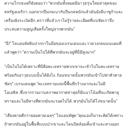
ความโกรธแต่ก็ยังตอบว่า “พวกมันทั้งหมดมีอาวุธรุ่นใหม่ล่าสุดของ
สหรัฐอเมริกา..นอกจากปืนกลเบากับปืนกลหนักแล้วมันยังมีบาซูก้าและ
เครื่องยิงระเบิดอีก..คราวที่แล้วเราไม่รู้รายละเอียดที่แน่ชัดเราจึง
ประสบความสูญเสียครั้งใหญ่จากพวกมัน”
“นี่!” ไจแอนท์หยิบปากกาในมือของเบรนเดนและวาดวงกลมบนแผนที่
แล้วพูดว่า “ความเป็นไปได้ที่พวกมันจะอยู่ที่นี่มีสูงมาก”
“เป็นไปไม่ได้เพราะที่นี่คือทะเลทรายพวกเขาจะเข้าไปในทะเลทราย
พร้อมกับอาวุธแบบนั้นได้ยังไง..ร้อนขนาดนั้นพวกมันเข้าไปฆ่าตัวตาย
ชัดๆ” เบรนเดนพูด “ทะเลทรายแห่งนี้พื้นที่กว้างมากและไม่มี
โอเอซิส..ซึ่งจากรายงานสภาพอากาศล่าสุดก็มีแนวโน้มที่จะเกิดพายุ
ทรายและไม่มีทางที่พวกมันจะรอดไปได้..พวกมันไม่ได้โง่ขนาดนั้น”
“เสี่ยงตายดีกว่ายอมตายเฉยๆ” ไจแอนท์พูด “คุณเองก็น่าจะคิดได้เพราะ
ถ้าพวกมันอยู่ในพื้นที่แบบป่าเขาและโดนปิดล้อมทั้งเข้าและทางออก