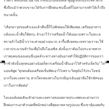
รวดเร็วทั้งแม่นยำอย่างมากจนเบรนเดนที่เฝ้าดูอยู่ก็ถึงกับประหลาดใจ
ซึ่งถึงแม้ว่าพวกเขาจะได้รับการฝึกฝนเช่นนี้แต่ก็ไม่สามารถทำได้เร็วถึง
ขนาดนั้น
“เลือกอาวุธของตัวเองแล้วคืนนี้ก็ไปพักผ่อนให้เพียงพอ..เตรียมอาหาร
แห้งและน้ำดื่มให้ครบ..จำเอาไว้ว่าเตรียมน้ำให้เยอะๆเพราะในทะเล
ทรายถ้าไม่มีน้ำเราจะตายอย่างอนาถ..จากื้นที่เขตทะเลทรายเราจะใช้
เวลาประมาณห้าวันเพื่อไปถึงโอเอซิส..ดังนั้นเราต้องไม่ประมาทหาก
เราพบคนของแดนนี่บอลล์ระหว่างทางมันอาจทำให้ปฏิบัติการของเรา
ล่าช้าดังนั้นทุกคนอย่างน้อยก็ควรเตรียมน้ำดื่นเอาไว้สำหรับเจ็ดวัน” ไจ
แอนท์พูด “ทุกคนต้องเตรียทเข็มทิศเอาไว้เพราะวิทยุมันไร้ประโยชน์
มากในทะเลทราย..หากใครหลงทางในกรณีฉุกเฉินอย่าลืมใช้รหัสของ
เราในการติดต่อ”
ไจแอนท์เคยเดินเท้าผ่านทะเลทรายของหลายประเทศและผ่านการ
ฝึกฝนการเอาตัวรอดที่หนักหน่วงที่สุดมาหลายรูปแบบ ซึ่งเขาคุ้นเคยกับ