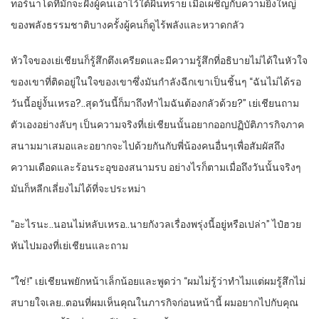
ทอร์นาโดที่มักจะฝังผู้คนเอาไว้ใต้ผืนทราย เมื่อเผชิญกับความยิ่งใหญ่
ของพลังธรรมชาติบางครั้งผู้คนก็ดูไร้พลังและหวาดกลัว
หัวใจของเย่เชียนก็รู้สึกตึงเครียดและมีความรู้สึกที่อธิบายไม่ได้ในหัวใจ
ของเขาที่ติดอยู่ในใจของเขาซึ่งมันกำลังฉีกเขาเป็นชิ้นๆ “ฉันไม่ได้รอ
วันนี้อยู่งั้นเหรอ?..สุดวันนี้ก็มาถึงทำไมฉันต้องกลัวด้วย?” เย่เชียนถาม
ตัวเองอย่างลับๆ เป็นความจริงที่เย่เชียนนั้นอยากออกปฏิบัติภารกิจภาค
สนามมาเสมอและอยากจะไปด้วยกันกับพี่น้องคนอื่นๆเพื่อสัมผัสถึง
ความเดือดและร้อนระอุของสนามรบ อย่างไรก็ตามเมื่อถึงวันนั้นจริงๆ
มันก็หลีกเลี่ยงไม่ได้ที่จะประหม่า
“อะไรนะ..นอนไม่หลับเหรอ..นายกังวลเรื่องพรุ่งนี้อยู่หรือเปล่า” ไป๋ฮวย
หันไปมองที่เย่เชียนและถาม
“ใช่!” เย่เชียนพยักหน้าเล็กน้อยและพูดว่า “ผมไม่รู้ว่าทำไมแต่ผมรู้สึกไม่
สบายใจเลย..ตอนที่ผมเห็นคุณในภารกิจก่อนหน้านี้ ผมอยากไปกับคุณ