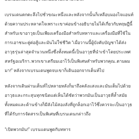
เบรนเดนตกตะลึงไปชั่วขณะหนึ่งและหลังจากนั้นก็เหลือบมองไจแอนท์
ด้วยความประหลาดใจเพราะเขาค่อนข้างอธิบายไม่ได้เกี่ยวกับทฤษฎีนี้
สำหรับเขาอาวุธเป็นเพียงเครื่องมือสำหรับทหารและเครื่องมือที่ใช้ใน
การเอาชนะคู่ต่อสู้และมันไม่ใช่ชีวิต “เมื่อวานนี้ผู้บังคับบัญชาได้ส่ง
อาวุธรุ่นล่าสุดจำนวนหนึ่งซึ่งทั้งหมดนี้เป็นอาวุธที่นำเข้าโดยประเทศ
สหรัฐอเมริกา..พวกเขาเตรียมเอาไว้เป็นพิเศษสำหรับพวกคุณ..ตามผม
มา!” หลังจากเบรนเดนพูดจบเขาก็เดินออกจากเต็นท์ไป
หลังจากเดินผ่านเต็นท์ไปหลายหลังก็มาถึงคลังแสงและมันเต็มไปด้วย
อาวุธและกระสุนทุกชนิดแต่เห็นได้ชัดว่าพวกมันเป็นอาวุธที่ล้ำสมัย
ทั้งหมดและด้านข้างก็มีลังไม้สองลังที่ถูกล็อกเอาไว้ซึ่งควรจะเป็นอาวุธ
ที่ได้รับการจัดสรรเป็นพิเศษที่เบรนเดนกล่าวถึง
“เปิดพวกมัน!” เบรนแดนพูดกับทหาร