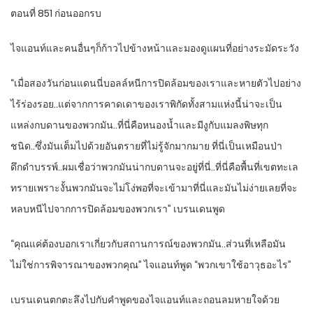
ตอนที่ 851 ก่อนออกรบ
ไจแอนท์และคนอื่นๆก็ก้าวไปข้างหน้าและมองดูแผนที่อย่างระมัดระวัง
“เมื่อสองวันก่อนแดนนี่บอลล์หนีการปิดล้อมของเราและหายตัวไปอย่าง
ไร้ร่องรอย..แต่จากการคาดเดาของเราพิกัดทั้งสามแห่งนี้น่าจะเป็น
แหล่งกบดานของพวกมัน..ที่นี่คือหนองน้ำและมีงูกับแมลงพิษทุก
ชนิด..ซึ่งมันเต็มไปด้วยอันตรายที่ไม่รู้จักมากมาย ที่นี่เป็นเหมือนป่า
ดึกดำบรรพ์..ผมเชื่อว่าพวกมันน่ากบดานจะอยู่ที่นี่..ที่นี่คือพื้นที่เขตทะเล
ทรายเพราะงั้นพวกมันจะไม่โง่พอที่จะเข้ามาที่นี่และมันไม่ง่ายเลยที่จะ
หลบหนีไปจากการปิดล้อมของพวกเรา” เบรนเดนพูด
“คุณแค่ต้องบอกเราเกี่ยวกับสถานการณ์ของพวกมัน..ส่วนที่เหลือมัน
ไม่ใช่การพิจารณาของพวกคุณ” ไจแอนท์พูด “พวกเขาใช้อาวุธอะไร”
เบรนเดนตกตะลึงไปกับคำพูดของไจแอนท์และถอนลมหายใจด้วย