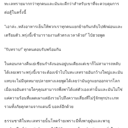
ทะเลทรายมากกว่าทุกคนและมันจะดีกว่าสำหรับเขาที่จะควบคุมการ
ต่อสู้ในครั้งนี้
“เอาล่ะ..หลังอาหารเย็นให้พวกเราทุกคนแยกย้ายกันกลับไปพักผ่อนและ
เตรียมตัว..พรุ่งนี้เช้ามารายงานตัวตรงเวลาด้วย!” ไป๋ฮวยพูด
“รับทราบ!” ทุกคนตอบรับพร้อมกัน
ในตอนกลางคืนเย่เชียนกำลังนอนอยู่บนเตียงแต่เขาก็ไม่สามารถหลับ
ได้เลยเพราะพรุ่งนี้เขาจะต้องเข้าไปในทะเลทรายอันกว้างใหญ่และมัน
แทบจะไม่มีจุดหมายปลายทางเลยพูดได้เลยว่ามันถูกแยกออกจากโลก
เมื่อเจออันตรายใดๆคุณสามารถพึ่งพาได้แต่ตัวเองเท่านั้นและมันไม่ใช่
แค่ความร้อนที่แผดเผาแต่ยังรวมไปถึงความเสี่ยงที่ไม่รู้จักทุกประเภท
รวมทั้งภัยคุกคามจากแดนนี่ บอลล์อีกด้วย
ธรรมชาติในทะเลทรายนั้นโหดร้ายเพราะมีทั้งพายุฝุ่นและพายุ