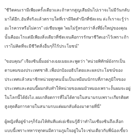
“ชีวิตคนเรามีเพียงครั้งเดียวและถ้าหากสูญเสียมันไปเราจะไม่มีวันกลับ
มาได้อีก..อันที่จริงแล้วตราบใดที่เรามีจิตสำนึกที่ชัดเจน ล่ะก็เราจะรู้ว่า
อะไรควรหรือไม่ควร” เย่เชียนพูด “ผมไม่รู้หรอกว่าสิ่งที่ยิ่งใหญ่ของคุณ
นั้นคืออะไรแต่มีเพียงสิ่งเดียวที่ชัดเจนคือการรักษาชีวิตเอาไว้เพราะถ้า
เราไม่คิดที่จะมีชีวิตสิ่งอื่นๆก็ไร้ประโยชน์”
“ขอบคุณ!” เจียงซินยิ้มอย่างเฉยเมยและพูดว่า “หน่วยพิทักษ์มังกรเป็น
ดาบคมของประเทศชาติ..เพื่อปกป้องอธิปไตยและผลประโยชน์ของ
ประเทศแล้วสมาชิกหน่วยทุกคนนั้นเป็นเหมือนนักรบที่ภาคภูมิใจของ
ประเทศและตอนนี้ผมกลับทำให้หน่วยของผมมัวหมองเพราะงั้นผมจะอยู่
ในโลกนี้ได้ยังไง..ผมเกลียดการที่ไม่ได้ตายในสนามรบเพราะเกียรติยศ
สูงสุดคือการตายในสนามรบแต่ผมกลับต้องมาตายที่นี่”
ผู้หญิงที่อยู่ข้างๆก็ร้องไห้ทันทีแต่เย่เชียนรู้ดีว่าทำไมเซียงซินถึงเลือก
แบบนี้เพราะทหารทุกคนมีความภูมใจอยู่ในใจ เช่นเดียวกับพี่น้องเขี้ยว