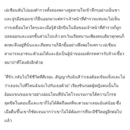
เย่เชียนหันไปมองตำรวจทั้งสองพลางสูดหายใจเข้าลึกๆอย่างเย็นชา
และจู่ๆมือของเขาก็ยื่นออกมาแต่ทว่าเจ้าหน้าที่ตำรวจแทบจะไม่เห็น
การเคลื่อนไหวใดๆและเมื่อรู้ตัวอีกปืนในมือของเจ้าหน้าที่ตำรวจก็ถูก
ปลดออกและแยกชิ้นส่วนไปแล้ว ยกเว้นเถียหนานเพียงคนเดียวทุกคนก็
ตกตะลึงอยู่ที่นั่นและเถียหนานก็ฉีกยิ้มอย่างพึงพอใจเพราะเย่เชียน
สามารถเอาชนะตัวเองได้และยังเป็นผู้นำขององค์กรทหารรับจ้างเขี้ยว
หมาป่าที่โด่งดังอีกด้วย
“ที่รัก..กลับไปใช้ชีวิตที่ดีเถอะ..สัญญากับฉันสิว่าเธอต้องเข้มแข็งและไม่
ว่าเธอจะไปที่ไหนฉันจะไปกับเธอด้วย” เจียงซินกอดผู้หญิงคนนั้นใน
อ้อมแขนของเขาอย่างอ่อนโยนที่บันไดโรงแรมภายใต้ความโกรธ
สุดขีดในตอนนี้และเขาก็ไม่ได้คิดถึงผลที่จะตามมาเลยแม้แต่น้อย ซึ่ง
เมื่อตื่นขึ้นเขาก็ชัดเจนมากว่าเขาไม่ได้ต้องการที่จะมีชีวิตอยู่อีกต่อไป
แล้ว