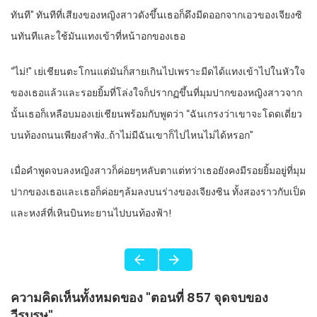
ทันที” ทันทีที่เสียงของหญิงสาวดังขึ้นเธอก็ดึงมีดออกจากเอวของเจียงซิ
นทันทีและใช้มันแทงเข้าที่หน้าอกของเธอ
“ไม่!” เย่เชียนตะโกนแต่มันก็สายเกินไปเพราะมีดได้แทงเข้าไปในหัวใจ
ของเธอแล้วและรอยยิ้มที่โล่งใจก็ปรากฏขึ้นที่มุมปากของหญิงสาวจาก
นั้นเธอก็เหลือบมองเย่เชียนพร้อมกับพูดว่า “ฉันเกรงว่าเขาจะโดดเดี่ยว
บนท้องถนนเพียงลำพัง..ถ้าไม่มีฉันเขาก็ไปไหนไม่ได้หรอก”
เมื่อคำพูดจบลงหญิงสาวก็ค่อยๆหลับตาแต่ทว่าเธอยังคงมีรอยยิ้มอยู่ที่มุม
ปากของเธอและเธอก็ค่อยๆล้มลงบนร่างของเจียงซิน ทั้งสองราวกับเป็ด
และหงส์ที่เหินบินทะยานไปบนท้องฟ้า!
ความคิดเห็นทั้งหมดของ "ตอนที่ 857 จุดจบของ
วีรบุรุษ"