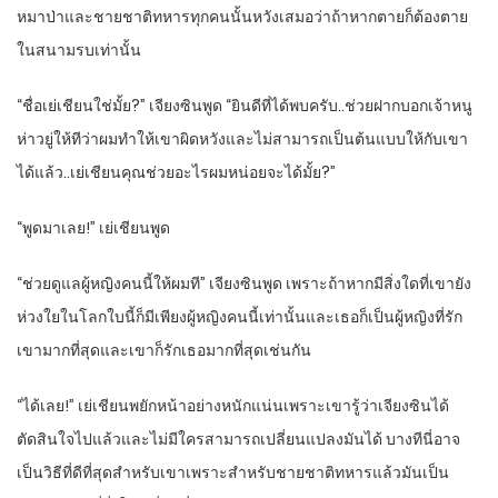
หมาป่าและชายชาติทหารทุกคนนั้นหวังเสมอว่าถ้าหากตายก็ต้องตาย
ในสนามรบเท่านั้น
“ชื่อเย่เชียนใช่มั้ย?” เจียงซินพูด “ยินดีที่ได้พบครับ..ช่วยฝากบอกเจ้าหนู
ห่าวยู่ให้ทีว่าผมทำให้เขาผิดหวังและไม่สามารถเป็นต้นแบบให้กับเขา
ได้แล้ว..เย่เชียนคุณช่วยอะไรผมหน่อยจะได้มั้ย?”
“พูดมาเลย!” เย่เชียนพูด
“ช่วยดูแลผู้หญิงคนนี้ให้ผมที” เจียงซินพูด เพราะถ้าหากมีสิ่งใดที่เขายัง
ห่วงใยในโลกใบนี้ก็มีเพียงผู้หญิงคนนี้เท่านั้นและเธอก็เป็นผู้หญิงที่รัก
เขามากที่สุดและเขาก็รักเธอมากที่สุดเช่นกัน
“ได้เลย!” เย่เชียนพยักหน้าอย่างหนักแน่นเพราะเขารู้ว่าเจียงซินได้
ตัดสินใจไปแล้วและไม่มีใครสามารถเปลี่ยนแปลงมันได้ บางทีนี่อาจ
เป็นวิธีที่ดีที่สุดสำหรับเขาเพราะสำหรับชายชาติทหารแล้วมันเป็น