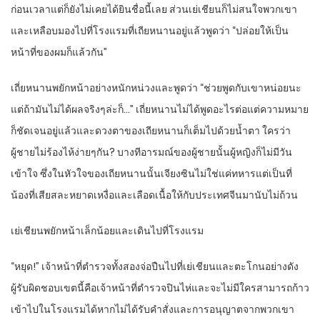
ก่อนเวลาแต่ก็ยังไม่เคยได้ยินชื่อนี้เลย ส่วนเย่เชียนก็ไม่สนใจพวกเขา
และเหลือบมองไปที่โรงแรมที่เถียหนานอยู่แล้วพูดว่า “ปล่อยให้เป็น
หน้าที่ของผมก็แล้วกัน”
เถี่ยหนานพยักหน้าอย่างหนักหน่วงและพูดว่า “ช่วยพูดกับเขาหน่อยนะ
แต่ถ้ามันไม่ได้ผลจริงๆล่ะก็…” เถี่ยหนานไม่ได้พูดอะไรต่อแต่ความหมาย
ก็ชัดเจนอยู่แล้วและดวงตาของเถียหนานก็เต็มไปด้วยน้ำตา ใครว่า
ผู้ชายไม่ร้องไห้ง่ายๆกัน? บางทีอารมณ์ของผู้ชายนั้นผู้หญิงก็ไม่มีวัน
เข้าใจ ซึ่งในหัวใจของเถียหนานนั้นเจียงซินไม่ใช่แค่ทหารแต่เป็นที่
น้องที่เสียสละหยาดเหงื่อและเลือดเนื้อให้กับประเทศจีนมานับไม่ถ้วน
เย่เชียนพยักหน้าเล็กน้อยและเดินไปที่โรงแรม
“หยุด!” เจ้าหน้าที่ตำรวจทั้งสองจ่อปืนไปที่เย่เชียนและตะโกนอย่างดัง
ผู้รับผิดชอบเขตนี้คือเจ้าหน้าที่ตำรวจปินไห่และจะไม่มีใครสามารถก้าว
เข้าไปในโรงแรมได้หากไม่ได้รับคำสั่งและการอนุญาตจากพวกเขา