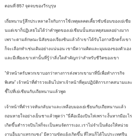
ตอนที่ 857 จุดจบของวีรบุรุษ
เถี่ยหนานรู้สึกประหลาดใจกับการใช้เหตุผลคดเคี้ยวซับซ้อนของเย่เชีย
นแต่เขาก็ปฏิเสธไม่ได้ว่าคำพูดของเย่เชียนนั้นสมเหตุสมผลอย่างมาก
เพราะตามลักษณะนิสัยของเจียงซินแล้วถ้าเขาได้รับโอกาสอีกครั้งเขา
ก็จะเลือกทำเช่นเดิมอย่างแน่นอน เขามีความคิดและมุมมองของตัวเอง
และมีเพียงเขาเท่านั้นที่รู้ว่าสิ่งใดสำคัญกว่าสำหรับชีวิตของเขา
“หัวหน้าครับพวกเขาบอกว่าทางการส่งพวกเขามาที่นี่เพื่อทำภารกิจ
พิเศษ” เจ้าหน้าที่ตำรวจเดินไปหาเจ้าหน้าที่คุมปฏิบัติการภาคสนามและ
ชี้ไปที่เย่เชียนกับเถียหนานแล้วพูด
เจ้าหน้าที่ตำรวจหันกลับมาและเหลือบมองเย่เชียนกับเถียหนานแล้ว
ถอนหายใจอย่างเย็นชาแล้วพูดว่า “นี่คือเมืองปินไห่เพราะงั้นหากมีอะไร
เกิดขึ้นตำรวจปินไห่ก็จะเป็นคนจัดการเอง..เราไม่จำเป็นต้องให้หน่วย
งานอื่นมาแทรกแซง” มีความขัดแย้งเกิดขึ้น ที่ไหนก็ได้ในประเทศจีน