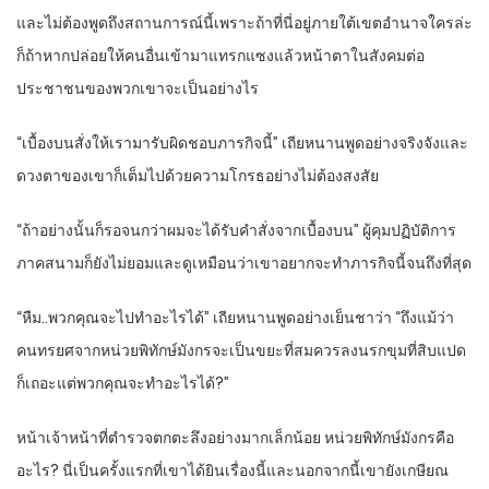
และไม่ต้องพูดถึงสถานการณ์นี้เพราะถ้าที่นี่อยู่ภายใต้เขตอำนาจใครล่ะ
ก็ถ้าหากปล่อยให้คนอื่นเข้ามาแทรกแซงแล้วหน้าตาในสังคมต่อ
ประชาชนของพวกเขาจะเป็นอย่างไร
“เบื้องบนสั่งให้เรามารับผิดชอบภารกิจนี้” เถียหนานพูดอย่างจริงจังและ
ดวงตาของเขาก็เต็มไปด้วยความโกรธอย่างไม่ต้องสงสัย
“ถ้าอย่างนั้นก็รอจนกว่าผมจะได้รับคำสั่งจากเบื้องบน” ผู้คุมปฏิบัติการ
ภาคสนามก็ยังไม่ยอมและดูเหมือนว่าเขาอยากจะทำภารกิจนี้จนถึงที่สุด
“หืม..พวกคุณจะไปทำอะไรได้” เถียหนานพูดอย่างเย็นชาว่า “ถึงแม้ว่า
คนทรยศจากหน่วยพิทักษ์มังกรจะเป็นขยะที่สมควรลงนรกขุมที่สิบแปด
ก็เถอะแต่พวกคุณจะทำอะไรได้?”
หน้าเจ้าหน้าที่ตำรวจตกตะลึงอย่างมากเล็กน้อย หน่วยพิทักษ์มังกรคือ
อะไร? นี่เป็นครั้งแรกที่เขาได้ยินเรื่องนี้และนอกจากนี้เขายังเกษียณ