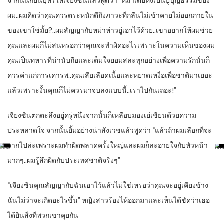
จากนั้นก็ยื่นบุหรี่ให้เจียงซินแล้วพูดว่า “หม่าเต๋อหงเป็นปู่บุญธรรมของ
ผม..ผมคิดว่าคุณควรตระหนักดีถึงภาวะที่กลืนไม่เข้าคายไม่ออกภายใน
ของเขาใช่มั้ย?..ผมสัญญากับหม่าห่าวยู่เอาไว้ด้วย..เขาอยากให้ผมช่วย
คุณและผมก็ไม่สนหรอกว่าคุณจะทำผิดอะไรเพราะในความเห็นของผม
คุณเป็นทหารที่น่านับถือและเต็มใจยอมสละทุกอย่างเพื่อความรักนั่นก็
ควรค่าแก่การเคารพ..คุณเสียเลือดเนื้อและหยาดเหงื่อเพื่อชาติมาเยอะ
แล้วเพราะงั้นคุณก็ไม่ควรมาจบลงแบบนี้..เราไปกันเถอะ!”
เจียงซินตกตะลึงอยู่ครู่หนึ่งจากนั้นก็เหลือบมองเย่เชียนด้วยความ
ประหลาดใจ จากนั้นยิ้มอย่างน่าสังเวชแล้วพูดว่า “แล้วถ้าผมเลือกที่จะ
จากไปล่ะเพราะผมทำผิดพลาดครั้งใหญ่และผมก็ละอายใจกับหัวหน้า
มากๆ..ผมรู้สึกผิดกับประเทศชาติจริงๆ”
“เจียงซินคุณสัญญากับฉันเอาไว้แล้วไม่ใช่เหรอว่าคุณจะอยู่เคียงข้าง
ฉันไม่ว่าจะเกิดอะไรขึ้น” หญิงสาวร้องไห้ออกมาและเห็นได้ชัดว่าเธอ
ได้ยินสิ่งที่พวกเขาคุยกัน