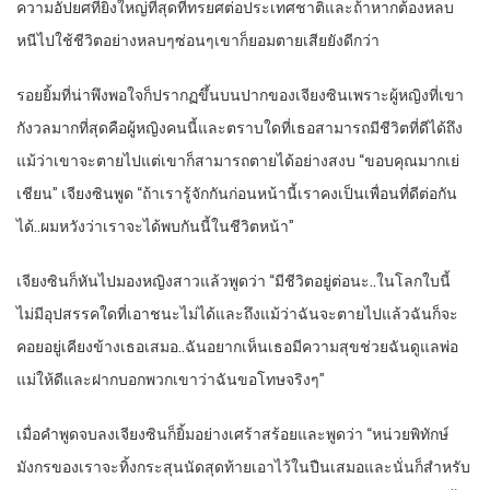
ความอัปยศที่ยิ่งใหญ่ที่สุดที่ทรยศต่อประเทศชาติและถ้าหากต้องหลบ
หนีไปใช้ชีวิตอย่างหลบๆซ่อนๆเขาก็ยอมตายเสียยังดีกว่า
รอยยิ้มที่น่าพึงพอใจก็ปรากฏขึ้นบนปากของเจียงซินเพราะผู้หญิงที่เขา
กังวลมากที่สุดคือผู้หญิงคนนี้และตราบใดที่เธอสามารถมีชีวิตที่ดีได้ถึง
แม้ว่าเขาจะตายไปแต่เขาก็สามารถตายได้อย่างสงบ “ขอบคุณมากเย่
เชียน” เจียงซินพูด “ถ้าเรารู้จักกันก่อนหน้านี้เราคงเป็นเพื่อนที่ดีต่อกัน
ได้..ผมหวังว่าเราจะได้พบกันนี้ในชีวิตหน้า”
เจียงซินก็หันไปมองหญิงสาวแล้วพูดว่า “มีชีวิตอยู่ต่อนะ..ในโลกใบนี้
ไม่มีอุปสรรคใดที่เอาชนะไม่ได้และถึงแม้ว่าฉันจะตายไปแล้วฉันก็จะ
คอยอยู่เคียงข้างเธอเสมอ..ฉันอยากเห็นเธอมีความสุขช่วยฉันดูแลพ่อ
แม่ให้ดีและฝากบอกพวกเขาว่าฉันขอโทษจริงๆ”
เมื่อคำพูดจบลงเจียงซินก็ยิ้มอย่างเศร้าสร้อยและพูดว่า “หน่วยพิทักษ์
มังกรของเราจะทิ้งกระสุนนัดสุดท้ายเอาไว้ในปืนเสมอและนั่นก็สำหรับ