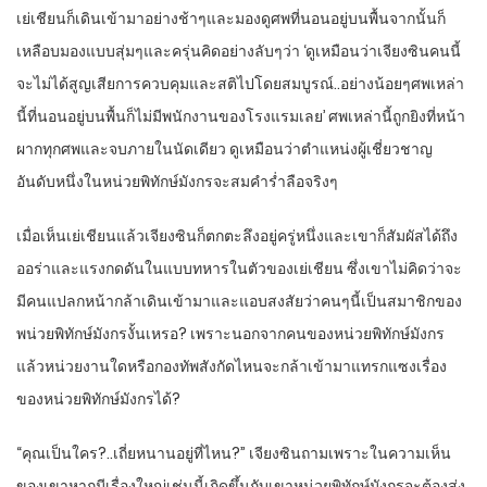
เย่เชียนก็เดินเข้ามาอย่างช้าๆและมองดูศพที่นอนอยู่บนพื้นจากนั้นก็
เหลือบมองแบบสุ่มๆและครุ่นคิดอย่างลับๆว่า ‘ดูเหมือนว่าเจียงซินคนนี้
จะไม่ได้สูญเสียการควบคุมและสติไปโดยสมบูรณ์..อย่างน้อยๆศพเหล่า
นี้ที่นอนอยู่บนพื้นก็ไม่มีพนักงานของโรงแรมเลย’ ศพเหล่านี้ถูกยิงที่หน้า
ผากทุกศพและจบภายในนัดเดียว ดูเหมือนว่าตำแหน่งผู้เชี่ยวชาญ
อันดับหนึ่งในหน่วยพิทักษ์มังกรจะสมคำร่ำลือจริงๆ
เมื่อเห็นเย่เชียนแล้วเจียงซินก็ตกตะลึงอยู่ครู่หนึ่งและเขาก็สัมผัสได้ถึง
ออร่าและแรงกดดันในแบบทหารในตัวของเย่เชียน ซึ่งเขาไม่คิดว่าจะ
มีคนแปลกหน้ากล้าเดินเข้ามาและแอบสงสัยว่าคนๆนี้เป็นสมาชิกของ
พน่วยพิทักษ์มังกรงั้นเหรอ? เพราะนอกจากคนของหน่วยพิทักษ์มังกร
แล้วหน่วยงานใดหรือกองทัพสังกัดไหนจะกล้าเข้ามาแทรกแซงเรื่อง
ของหน่วยพิทักษ์มังกรได้?
“คุณเป็นใคร?..เถี่ยหนานอยู่ที่ไหน?” เจียงซินถามเพราะในความเห็น
ของเขาหากมีเรื่องใหญ่เช่นนี้เกิดขึ้นกับเขาหน่วยพิทักษ์มังกรจะต้องส่ง