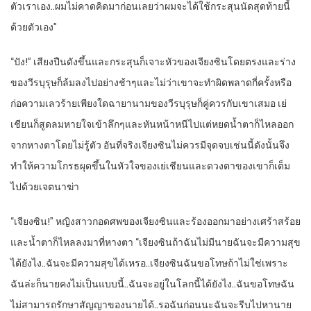
ตัวเราเอง..ผมไม่คาดคิดมาก่อนเลยว่าผมจะได้ใช้กระสุนนัดสุดท้ายนี้
ด้วยตัวเอง”
“ปัง!” เสียงปืนดังขึ้นและกระสุนก็เจาะหัวของเจียงซินโดยตรงและร่าง
ของวีรบุรุษก็ล้มลงไปอย่างช้าๆและไม่ว่าเขาจะทำผิดพลาดกี่ครั้งหรือ
ก่อความเลวร้ายเพียงใดฉายานามของวีรบุรุษก็คู่ควรกับเขาเสมอ เย่
เชียนก็สูดลมหายใจเข้าลึกๆและหันหน้าหนีไปแต่หยดน้ำตาก็ไหลออก
จากหางตาโดยไม่รู้ตัว อันที่จริงเจียงซินไม่ควรมีจุดจบเช่นนี้ดังนั้นจึง
ทำให้ความโกรธผุดขึ้นในหัวใจของเย่เชียนและดวงตาของเขาก็เต็ม
ไปด้วยเจตนาฆ่า
“เจียงซิน!” หญิงสาวกอดศพของเจียงซินและร้องออกมาอย่างเศร้าสร้อย
และน้ำตาก็ไหลลงมาที่หางตา “เจียงซินถ้าฉันไม่มีนายฉันจะมีความสุข
ได้ยังไง..ฉันจะมีความสุขได้เหรอ..เจียงซินฉันขอโทษถ้าไม่ใช่เพราะ
ฉันล่ะก็นายคงไม่เป็นแบบนี้..ฉันจะอยู่ในโลกนี้ได้ยังไง..ฉันขอโทษฉัน
ไม่สามารถรักษาสัญญาของนายได้..รอฉันก่อนนะฉันจะรีบไปหานาย