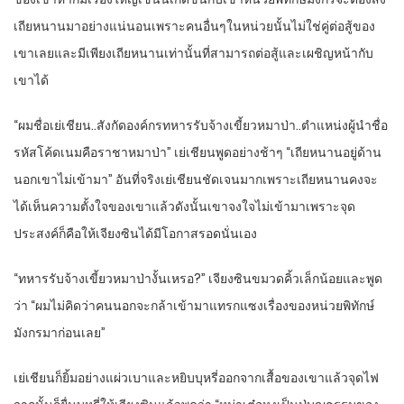
เถียหนานมาอย่างแน่นอนเพราะคนอื่นๆในหน่วยนั้นไม่ใช่คู่ต่อสู้ของ
เขาเลยและมีเพียงเถียหนานเท่านั้นที่สามารถต่อสู้และเผชิญหน้ากับ
เขาได้
“ผมชื่อเย่เชียน..สังกัดองค์กรทหารรับจ้างเขี้ยวหมาป่า..ตำแหน่งผู้นำชื่อ
รหัสโค้ดเนมคือราชาหมาป่า” เย่เชียนพูดอย่างช้าๆ “เถียหนานอยู่ด้าน
นอกเขาไม่เข้ามา” อันที่จริงเย่เชียนชัดเจนมากเพราะเถียหนานคงจะ
ได้เห็นความตั้งใจของเขาแล้วดังนั้นเขาจงใจไม่เข้ามาเพราะจุด
ประสงค์ก็คือให้เจียงซินได้มีโอกาสรอดนั่นเอง
“ทหารรับจ้างเขี้ยวหมาป่างั้นเหรอ?” เจียงซินขมวดคิ้วเล็กน้อยและพูด
ว่า “ผมไม่คิดว่าคนนอกจะกล้าเข้ามาแทรกแซงเรื่องของหน่วยพิทักษ์
มังกรมาก่อนเลย”
เย่เชียนก็ยิ้มอย่างแผ่วเบาและหยิบบุหรี่ออกจากเสื้อของเขาแล้วจุดไฟ