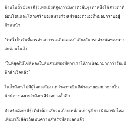
ด้านในถ้ำ มังกรสีรุ้งเพศเมียที่สูงกว่ามังกรตัวอื่นๆ เท่าหนึ่งใช้สายตาที่
อ่อนโยนและโศกเศร้ามองสหายร่วมเผ่าของตัวเองที่หมอบกราบอยู่
ด้านหน้า
“วันนี้ เป็นวันที่ควรค่าแก่การเฉลิมฉลอง” เสียงอันกระจ่างชัดของนาง
สะท้อนในถ้ำ
“ในที่สุดก็มีไข่สี่ฟองในสิบสามฟองที่พวกเราให้กำเนิดมามากกว่าร้อยปี
ฟักสำเร็จแล้ว”
ในถ้ำมังกรไม่มีผู้ใดส่งเสียง แต่ว่าความยินดีต่างฉายออกมาจากใน
นัยน์ตาของเหล่ามังกรสีรุ้งอย่างล้ำลึก
สำหรับมังกรสีรุ้งที่ต่ำต้อยเสียจนเกือบเหมือนเถ้าธุลี การมีสมาชิกใหม่
เพิ่มมาถึงสี่ตัวถือเป็นความสำเร็จที่สุดยอดแล้ว