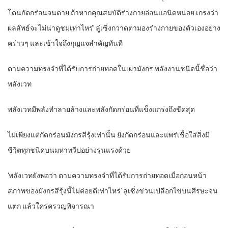
โดนกัดกร่อนจนตาย ถ้าหากคุณสมบัติร่างกายอ่อนแอนิดหน่อย เกรงว่า
ผลลัพธ์จะไม่น่าดูชมเท่าไหร่’ ลู่เซิ่งกวาดตามองร่างกายของตัวเองอย่าง
คร่าวๆ และเข้าใจถึงกุญแจสำคัญทันที
ตามความทรงจำที่ได้รับการถ่ายทอดในเผ่ามังกร พลังงานชนิดนี้ชื่อว่า
พลังเวท
พลังเวทมีพลังทำลายล้างและพลังกัดกร่อนที่แข็งแกร่งถึงขีดสุด
ไม่เพียงแต่กัดกร่อนมังกรสีรุ้งเท่านั้น ยังกัดกร่อนและแพร่เชื้อใส่สิ่งมี
ชีวิตทุกชนิดบนมหาทวีปอย่างรุนแรงด้วย
‘พลังเวทยังพอว่า ตามความทรงจำที่ได้รับการถ่ายทอดเมื่อก่อนหน้า
สภาพของมังกรสีรุ้งนี้ไม่ค่อยดีเท่าไหร่’ ลู่เซิ่งข่วนเปลือกไข่บนศีรษะจน
แตก แล้วใคร่ครวญพิจารณา