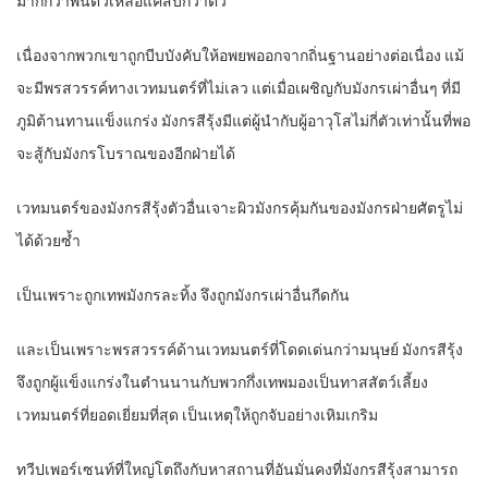
มากกว่าพันตัวเหลือแค่สิบกว่าตัว
เนื่องจากพวกเขาถูกบีบบังคับให้อพยพออกจากถิ่นฐานอย่างต่อเนื่อง แม้
จะมีพรสวรรค์ทางเวทมนตร์ที่ไม่เลว แต่เมื่อเผชิญกับมังกรเผ่าอื่นๆ ที่มี
ภูมิต้านทานแข็งแกร่ง มังกรสีรุ้งมีแต่ผู้นำกับผู้อาวุโสไม่กี่ตัวเท่านั้นที่พอ
จะสู้กับมังกรโบราณของอีกฝ่ายได้
เวทมนตร์ของมังกรสีรุ้งตัวอื่นเจาะผิวมังกรคุ้มกันของมังกรฝ่ายศัตรูไม่
ได้ด้วยซ้ำ
เป็นเพราะถูกเทพมังกรละทิ้ง จึงถูกมังกรเผ่าอื่นกีดกัน
และเป็นเพราะพรสวรรค์ด้านเวทมนตร์ที่โดดเด่นกว่ามนุษย์ มังกรสีรุ้ง
จึงถูกผู้แข็งแกร่งในตำนนานกับพวกกึ่งเทพมองเป็นทาสสัตว์เลี้ยง
เวทมนตร์ที่ยอดเยี่ยมที่สุด เป็นเหตุให้ถูกจับอย่างเหิมเกริม
ทวีปเพอร์เซนท์ที่ใหญ่โตถึงกับหาสถานที่อันมั่นคงที่มังกรสีรุ้งสามารถ