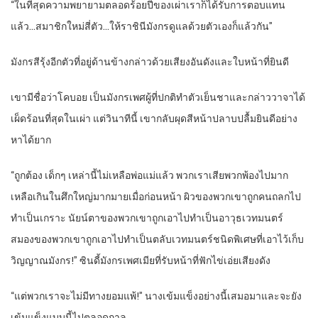
“ในที่สุดความพยายามตลอดร้อยปีของเผ่าเราก็ได้รับการตอบแทน
แล้ว…สมาชิกใหม่สี่ตัว…ให้ราชินีมังกรดูแลด้วยตัวเองก็แล้วกัน”
มังกรสีรุ้งอีกตัวที่อยู่ด้านข้างกล่าวด้วยเสียงอันดังและใบหน้าที่ยินดี
เขามีชื่อว่าโคบอย เป็นมังกรเพศผู้ที่ปกติทำตัวเย็นชาและกล่าววาจาได้
เผ็ดร้อนที่สุดในเผ่า แต่วินาทีนี้ เขากลับผุดสีหน้าปลาบปลื้มยินดีอย่าง
หาได้ยาก
“ถูกต้อง เด็กๆ เหล่านี้ไม่เหลือพ่อแม่แล้ว พวกเราเสียพวกพ้องไปมาก
เหลือเกินในศึกใหญ่มากมายเมื่อก่อนหน้า ผิวของพวกเขาถูกคนถลกไป
ทำเป็นเกราะ นัยน์ตาของพวกเขาถูกเอาไปทำเป็นอาวุธเวทมนตร์
สมองของพวกเขาถูกเอาไปทำเป็นตลับเวทมนตร์ชนิดพิเศษที่เอาไว้เก็บ
วิญญาณมังกร!” ซินดี้มังกรเพศเมียที่รับหน้าที่ฟักไข่เอ่ยเสียงดัง
“แต่พวกเราจะไม่มีทางยอมแพ้!” นางเข้มแข็งอย่างนี้เสมอมาและจะยัง
เข้มแข็งแบบนี้ไปตลอดกาล