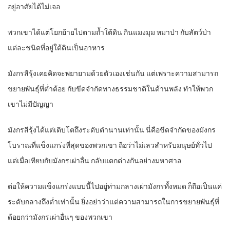
อยู่อาศัยได้ไม่เจอ
พวกเขาได้แต่โยกย้ายไปตามถ้ำใต้ดิน กินแมงมุม หมาป่า กับสัตว์ป่า
แต่ละชนิดที่อยู่ใต้ดินเป็นอาหาร
มังกรสีรุ้งเคยคิดจะพยายามด้วยตัวเองเช่นกัน แต่เพราะความสามารถ
ขยายพันธุ์ที่ต่ำต้อย กับขีดจำกัดทางธรรมชาติในด้านพลัง ทำให้พวก
เขาไม่มีปัญญา
มังกรสีรุ้งได้แต่เติบโตถึงระดับตำนานเท่านั้น นี่คือขีดจำกัดของมังกร
โบราณที่แข็งแกร่งที่สุดของพวกเขา ถือว่าไม่เลวสำหรับมนุษย์ทั่วไป
แต่เมื่อเทียบกับมังกรเผ่าอื่น กลับแตกต่างกันอย่างมหาศาล
ต่อให้ความแข็งแกร่งแบบนี้ไปอยู่ท่ามกลางเผ่ามังกรทั้งหมด ก็ถือเป็นแค่
ระดับกลางถึงต่ำเท่านั้น ยิ่งอย่าว่าแต่ความสามารถในการขยายพันธุ์ที่
ด้อยกว่ามังกรเผ่าอื่นๆ ของพวกเขา