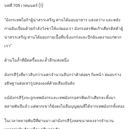
บทที่ 705 เวทมนตร์ (1)
“มังกรเทพไอก้าผู้น่าสรรเสริญ ท่านได้มอบอาหาร แสงสว่าง และพลัง
กายอันเปี่ยมด้วยกำลังวังชาให้แก่ผองเรา มังกรอสรพิษเก้าเศียรติสต้าผู้
น่าสรรเสริญ ท่านได้มอบกายเนื้อที่แข็งแกร่งและปีกอันงดงามแก่พวก
เรา”
ด้านในถ้ำที่มืดครึ้มและล้ำลึกแห่งหนึ่ง
มังกรสีรุ้งที่ยาวสิบกว่าเมตรจำนวนสิบกว่าตัวค่อยๆ ก้มหน้า หมอบร่าง
อธิษฐานต่อเทวรูปสององค์ด้วยเสียงอันดัง
แม้มังกรสีรุ้งจะถูกเทพมังกรและเทพมังกรอสรพิษเก้าเศียรละทิ้งมา
หลายพันปีแล้ว แต่พวกเขาก็ยังคงไม่ลืมบุญคุณที่ได้จากเทพมังกรทั้งสอง
ในเวลาหลายพันปีที่ผ่านมา เผ่ามังกรสีรุ้งลดขนาดลงจากจำนวน