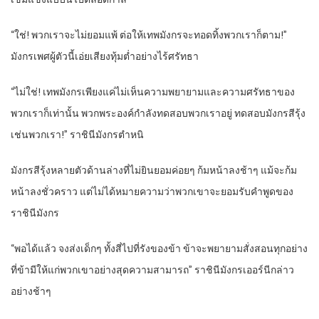
“ใช่! พวกเราจะไม่ยอมแพ้ ต่อให้เทพมังกรจะทอดทิ้งพวกเราก็ตาม!”
มังกรเพศผู้ตัวนี้เอ่ยเสียงทุ้มต่ำอย่างไร้ศรัทธา
“ไม่ใช่! เทพมังกรเพียงแค่ไม่เห็นความพยายามและความศรัทธาของ
พวกเราก็เท่านั้น พวกพระองค์กำลังทดสอบพวกเราอยู่ ทดสอบมังกรสีรุ้ง
เช่นพวกเรา!” ราชินีมังกรตำหนิ
มังกรสีรุ้งหลายตัวด้านล่างที่ไม่ยินยอมค่อยๆ ก้มหน้าลงช้าๆ แม้จะก้ม
หน้าลงชั่วคราว แต่ไม่ได้หมายความว่าพวกเขาจะยอมรับคำพูดของ
ราชินีมังกร
“พอได้แล้ว จงส่งเด็กๆ ทั้งสี่ไปที่รังของข้า ข้าจะพยายามสั่งสอนทุกอย่าง
ที่ข้ามีให้แก่พวกเขาอย่างสุดความสามารถ” ราชินีมังกรเออร์นีกล่าว
อย่างช้าๆ