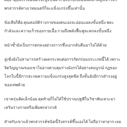
พรสวรรค์ทางเวทมนตร์ก็จะแข็งแกร่งขึ้นเท่านั้น
ข้อเสียก็คือ คุณสมบัติร่างกายของตนเองจะอ่อนแอลงขั้นหนึ่ง พละ
กำลังและความเร็วของกายเนื้อ รวมถึงพลังฟื้นฟูจะตกลงขั้นหนึ่ง
หนำซ้ำยังเป็นการตกลงอย่างถาวรซึ่งเอากลับคืนมาไม่ได้ด้วย
ลู่เซิ่งยังไม่สามารถสร้างผลกระทบต่อการกัดกร่อนประเภทนี้ได้ เพราะ
จิตวิญญาณของเขาไม่อาจควบคุมร่างมังกรได้อย่างสมบูรณ์ กฎของ
โลกใบนี้มีการสะกดความแข็งแกร่งสูงสุดขีด ถึงขั้นยังมีการดำรงอยู่
ของเทพด้วย
เขาครุ่นคิดเล็กน้อย สุดท้ายก็ไม่ได้ใช้ปราณปฐพีในวิชาพันเทวะมา
เสริมร่างกายหรือเพิ่มพรสวรรค์
สำหรับเขาแล้วพรสวรรค์ชนิดนี้รังสรรค์ขึ้นเองได้ ไม่ถือว่าหายาก เลย