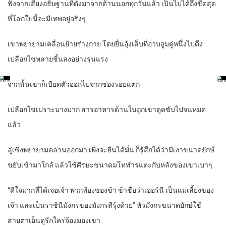
ฟังจากเสียงอธิษฐานที่ดังมาจากด้านนอกทุกวันแล้ว เป็นไปได้ถึงขีดสุด
ที่โลกใบนี้จะมีเทพอยู่จริงๆ
เขาพยายามเคลื่อนย้ายร่างกาย โดยยื่นอุ้งเล็บที่อวบอูมคู่หนึ่งไปดึง
เปลือกไข่หลายชิ้นลงอย่างรุนแรง
จากนั้นเขาก็เบียดตัวออกไปจากช่องรอยแตก
เปลือกไข่เปราะบางมาก สารอาหารด้านในถูกเขาดูดซับไปจนหมด
แล้ว
ลู่เซิ่งพยายามคลานออกมา เพิ่งจะยืนได้มั่น ก็รู้สึกได้ว่ามีเงาขนาดยักษ์
ขยับเข้ามาใกล้ แล้วใช้ศีรษะขนาดมโหฬารแตะกับหลังของเขาเบาๆ
“ดีใจมากที่ได้เจอเจ้า พวกพ้องของข้า ข้าชื่อว่าเออร์นี เป็นแม่เลี้ยงของ
เจ้า และเป็นราชินีมังกรของมังกรสีรุ้งด้วย” หัวมังกรขนาดยักษ์ใช้
สายตาเอ็นดูรักใคร่จ้องมองเขา