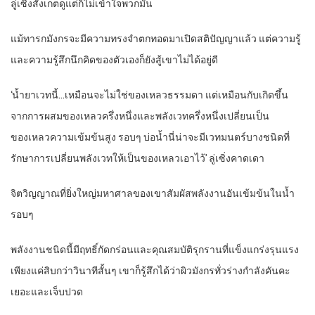
ลู่เซิ่งสังเกตดูแต่ก็ไม่เข้าใจพวกมัน
แม้ทารกมังกรจะมีความทรงจำตกทอดมาเปิดสติปัญญาแล้ว แต่ความรู้
และความรู้สึกนึกคิดของตัวเองก็ยังสู้เขาไม่ได้อยู่ดี
‘น้ำยาเวทนี้…เหมือนจะไม่ใช่ของเหลวธรรมดา แต่เหมือนกับเกิดขึ้น
จากการผสมของเหลวครึ่งหนึ่งและพลังเวทครึ่งหนึ่งเปลี่ยนเป็น
ของเหลวความเข้มข้นสูง รอบๆ บ่อน้ำนี่น่าจะมีเวทมนตร์บางชนิดที่
รักษาการเปลี่ยนพลังเวทให้เป็นของเหลวเอาไว้’ ลู่เซิ่งคาดเดา
จิตวิญญาณที่ยิ่งใหญ่มหาศาลของเขาสัมผัสพลังงานอันเข้มข้นในน้ำ
รอบๆ
พลังงานชนิดนี้มีฤทธิ์กัดกร่อนและคุณสมบัติรุกรานที่แข็งแกร่งรุนแรง
เพียงแค่สิบกว่าวินาทีสั้นๆ เขาก็รู้สึกได้ว่าผิวมังกรทั่วร่างกำลังคันคะ
เยอะและเจ็บปวด