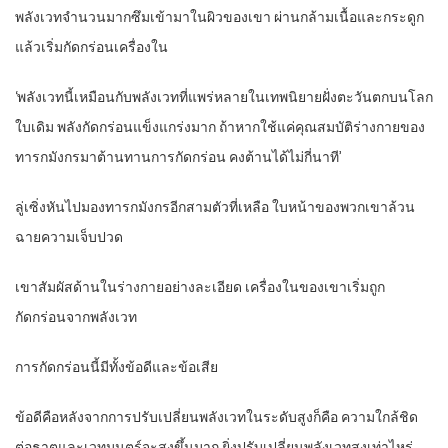
พลังเวทจำนวนมากซึมเข้ามาในผิวของเขา ผ่านกล้ามเนื้อและกระดูก
แล้วเริ่มกัดกร่อนเครื่องใน
‘พลังเวทนี้เหมือนกับพลังเวทที่แพร่หลายในเทพนิยายฝั่งตะวันตกบนโลก
ใบเดิม พลังกัดกร่อนแข็งแกร่งมาก ถ้าหากใช้แค่คุณสมบัติร่างกายของ
ทารกมังกรมาต้านทานการกัดกร่อน คงต้านได้ไม่กี่นาที’
ลู่เซิ่งหันไปมองทารกมังกรอีกสามตัวที่เหลือ ใบหน้าของพวกเขาล้วน
ฉายความเจ็บปวด
เขาสัมผัสด้านในร่างกายอย่างละเอียด เครื่องในของเขาเริ่มถูก
กัดกร่อนจากพลังเวท
การกัดกร่อนนี้มีทั้งข้อดีและข้อเสีย
ข้อดีคือหลังจากการปรับเปลี่ยนพลังเวทในระดับสูงก็คือ ความใกล้ชิด
ต่อธาตุและเวทมนตร์จะสูงขึ้นมาก ยิ่งปรับเปลี่ยนพลังเวทสูงเท่าไหร่