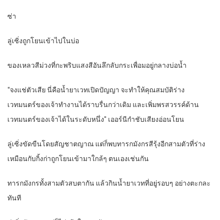
ซ่า
ลู่เซิ่งถูกโยนเข้าไปในบ่อ
ของเหลวสีม่วงที่กะพริบแสงสีอันลึกลับกระเพื่อมอยู่กลางบ่อน้ำ
“จงแช่ตัวเสีย นี่คือน้ำยาเวทเปิดปัญญา จะทำให้คุณสมบัติร่าง
เวทมนตร์ของเจ้าทำงานได้ราบรื่นกว่าเดิม และเพิ่มพรสวรรค์ด้าน
เวทมนตร์ของเจ้าได้ในระดับหนึ่ง” เออร์นีกำชับเสียงอ่อนโยน
ลู่เซิ่งขัดขืนโดยสัญชาตญาณ แต่ก็พบทารกมังกรสีรุ้งอีกสามตัวที่ร่าง
เหมือนกับกิ้งก่าถูกโยนเข้ามาใกล้ๆ ตนเองเช่นกัน
ทารกมังกรทั้งสามตัวสบตากัน แล้วกินน้ำยาเวทที่อยู่รอบๆ อย่างตะกละ
ทันที