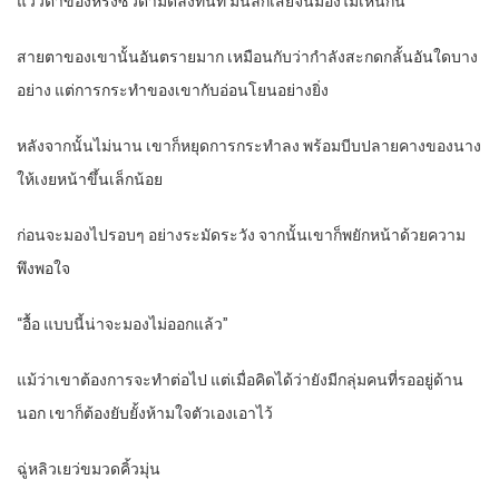
แววตาของหรงซิวดำมืดลงทันที มันลึกเสียจนมองไม่เห็นก้น
สายตาของเขานั้นอันตรายมาก เหมือนกับว่ากำลังสะกดกลั้นอันใดบาง
อย่าง แต่การกระทำของเขากับอ่อนโยนอย่างยิ่ง
หลังจากนั้นไม่นาน เขาก็หยุดการกระทำลง พร้อมบีบปลายคางของนาง
ให้เงยหน้าขึ้นเล็กน้อย
ก่อนจะมองไปรอบๆ อย่างระมัดระวัง จากนั้นเขาก็พยักหน้าด้วยความ
พึงพอใจ
“อื้อ แบบนี้น่าจะมองไม่ออกแล้ว”
แม้ว่าเขาต้องการจะทำต่อไป แต่เมื่อคิดได้ว่ายังมีกลุ่มคนที่รออยู่ด้าน
นอก เขาก็ต้องยับยั้งห้ามใจตัวเองเอาไว้
ฉู่หลิวเยว่ขมวดคิ้วมุ่น