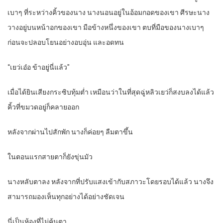
เบาๆ ที่ระหว่างคิ้วของนาง นางนอนอยู่ในอ้อมกอดของเขา ศีรษะนาง
วางอยู่บนหน้าอกของเขา มือข้างหนึ่งของเขา ตบที่มือของนางเบาๆ
ก่อนจะปลอบโยนอย่างอบอุ่น และอดทน
“เยว่เอ๋อ ข้าอยู่นี่แล้ว”
เมื่อได้ยินเสียงกระซิบทุ้มต่ำ เหมือนว่าในที่สุดฉู่หลิวเยว่ก็สงบลงได้แล้ว
คิ้วที่ขมวดอยู่ก็คลายออก
หลังจากผ่านไปสักพัก นางก็ค่อยๆ ลืมตาขึ้น
ในตอนแรกสายตาก็ยังขุ่นมัว
นางหลับตาลง หลังจากที่ปรับแสงเข้ากับสภาวะโดยรอบได้แล้ว นางจึง
สามารถมองเห็นทุกอย่างได้อย่างชัดเจน
นี่เป็นห้องที่ไม่คุ้นตา