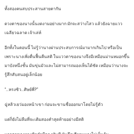
ทั้งสองคนสบประสานสายตากัน
ดวงตาของนางนั้นงดงามอย่างมาก มักจะสว่างไสว แล้วยังฉายแวว
เฉลียวฉลาด เจ้าเล่ห์
อีกทั้งในตอนนี้ ไม่รู้ว่านางผ่านประสบการณ์มามากเกินไป หรือเป็น
เพราะนางเพิ่งตื่นฟื้นคืนสติ ในแววตาของนางจึงมีเหมือนม่านหมอกขึ้น
มาบังหนึ่งชั้น มันขุ่นมัวและไม่สามารถมองเห็นได้ชัด เหมือนว่านางจะ
รู้สึกสับสนอยู่เล็กน้อย
“…หรงซิว…ศิษย์พี่?”
ฉู่หลิวเยว่มองหน้าเขา ก่อนจะขานชื่อออกมาโดยไม่รู้ตัว
แต่ก็ยังไม่ลืมที่จะเติมสองคำสุดท้ายอย่างมีสติ