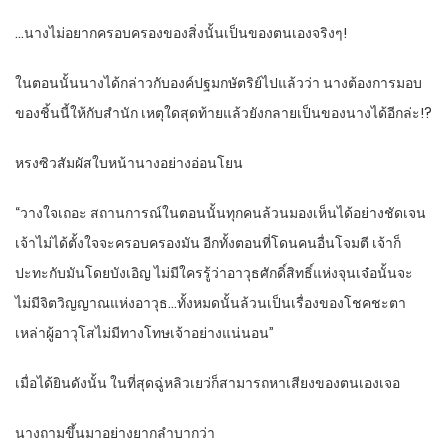
…นางไม่อยากครอบครองของสิ่งนั้นเป็นของตนเองจริงๆ!
ในตอนนั้นนางได้กล่าวกับองค์ปฐมกษัตริย์ไปแล้วว่า นางต้องการมอบ
ของชิ้นนี้ให้กับสำนัก เหตุใดสุดท้ายแล้วยังกลายเป็นของนางได้อีกล่ะ!?
หรงซิวสัมผัสใบหน้านางอย่างอ่อนโยน
“วางใจเถอะ สถานการณ์ในตอนนั้นทุกคนล้วนมองเห็นได้อย่างชัดเจน
เจ้าไม่ได้ตั้งใจจะครอบครองมัน อีกทั้งตอนที่โดนคนอื่นโจมตี เจ้าก็
ปะทะกับมันโดยบังเอิญ ไม่มีใครรู้ว่าอาวุธศักดิ์สิทธิ์แห่งจุนเจ๋อนั้นจะ
ไม่มีจิตวิญญาณแห่งอาวุธ…ทั้งหมดนั้นล้วนเป็นเรื่องของโชคชะตา
เหล่าผู้อาวุโสไม่มีทางโทษเจ้าอย่างแน่นอน”
เมื่อได้ยินดังนั้น ในที่สุดฉู่หลิวเยว่ก็สามารถหาเสียงของตนเองเจอ
นางถามขึ้นมาอย่างยากลำบากว่า