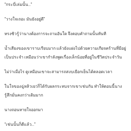
“กระบี่เล่มนั้น…”
“วางใจเถอะ มันยังอยู่ดี”
หรงซิวรู้ว่านางต้องการจะถามอันใด จึงตอบคำถามนั้นทันที
น้ำเสียงของเขาราบเรียบมาก แล้วยังแฝงไปด้วยความเกียจคร้านที่มีอยู่
เป็นประจำ เหมือนว่าเขากำลังพูดเรื่องเล็กน้อยที่อยู่ในชีวิตประจำวัน
ไม่ว่าเมื่อไร ดูเหมือนเขาจะสามารถสงบเยือกเย็นได้ตลอดเวลา
ในใจของฉู่หลิวเยว่ก็ได้รับผลกระทบจากเขาเช่นกัน ทำให้ตอนนี้นาง
รู้สึกมั่นคงกว่าเดิมมาก
นางถอนหายใจออกมา
“เช่นนั้นก็ดีแล้ว…”