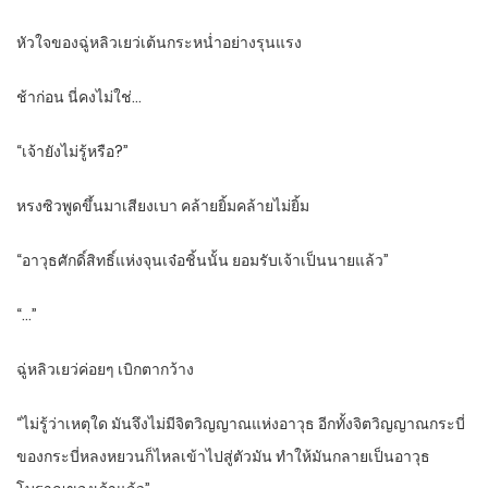
หัวใจของฉู่หลิวเยว่เต้นกระหน่ำอย่างรุนแรง
ช้าก่อน นี่คงไม่ใช่…
“เจ้ายังไม่รู้หรือ?”
หรงซิวพูดขึ้นมาเสียงเบา คล้ายยิ้มคล้ายไม่ยิ้ม
“อาวุธศักดิ์สิทธิ์แห่งจุนเจ๋อชิ้นนั้น ยอมรับเจ้าเป็นนายแล้ว”
“…”
ฉู่หลิวเยว่ค่อยๆ เบิกตากว้าง
“ไม่รู้ว่าเหตุใด มันจึงไม่มีจิตวิญญาณแห่งอาวุธ อีกทั้งจิตวิญญาณกระบี่
ของกระบี่หลงหยวนก็ไหลเข้าไปสู่ตัวมัน ทำให้มันกลายเป็นอาวุธ