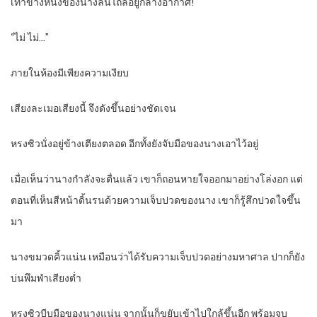
เท้าข้างหนึ่งของนางลื่นไถลอยู่กลางอากาศ!
“ไม่ ไม่…”
ภายในห้องมีเพียงความเงียบ
เสียงละเมอเสียงนี้ จึงดังขึ้นอย่างชัดเจน
หรงซิวนั่งอยู่ข้างเตียงตลอด อีกทั้งยังจับมือของนางเอาไว้อยู่
เมื่อเห็นว่านางกำลังจะตื่นแล้ว เขาก็ถอนหายใจออกมาอย่างโล่งอก แต่
ตอนที่เห็นสีหน้าดิ้นรนด้วยความเจ็บปวดของนาง เขาก็รู้สึกปวดใจขึ้น
มา
นางขมวดคิ้วแน่น เหมือนว่าได้รับความเจ็บปวดอย่างมหาศาล ปากก็ยัง
บ่นพึมพำเสียงต่ำ
หรงซิวบีบมือของนางแน่น จากนั้นก็ขยับเข้าไปใกล้ขึ้นอีก พร้อมจูบ