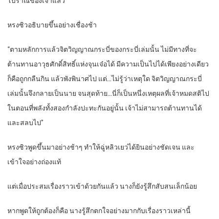
โบราณของเจ้าแล้ว”
หรงซิวอธิบายขึ้นอย่างเชื่องช้า
“ตามหลักการแล้วจิตวิญญาณกระบี่ของกระบี่เล่มนั้น ไม่มีทางที่จะ
ต้านทานอาวุธศักดิ์สิทธิ์แห่งจุนเจ๋อได้ มีความเป็นไปได้เพียงอย่างเดียว
ก็คือถูกกลืนกิน แล้วพังพินาศไป แต่…ไม่รู้ว่าเหตุใด จิตวิญญาณกระบี่
เล่มนั้นจึงกลายเป็นนาย จนสุดท้าย…นี่ก็เป็นหนึ่งเหตุผลที่เจ้าหมดสติไป
ในตอนที่พลังทั้งสองกำลังปะทะกันอยู่นั้น เจ้าไม่สามารถต้านทานได้
และสลบไป”
หรงซิวพูดขึ้นมาอย่างช้าๆ ทำให้ฉู่หลิวเยว่ได้ยินอย่างชัดเจน และ
เข้าใจอย่างถ่องแท้
แต่เมื่อประสมเรื่องราวเข้าด้วยกันแล้ว นางก็ยังรู้สึกสับสนเล็กน้อย
หากพูดให้ถูกต้องก็คือ นางรู้สึกตกใจอย่างมากกับเรื่องราวเหล่านี้