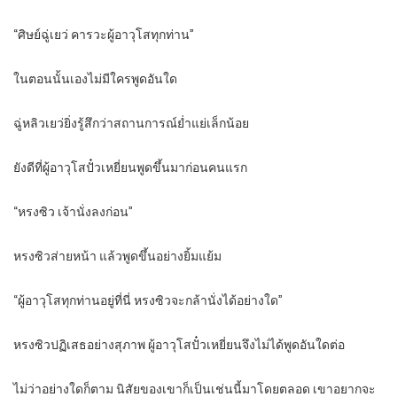
“ศิษย์ฉู่เยว่ คารวะผู้อาวุโสทุกท่าน”
ในตอนนั้นเองไม่มีใครพูดอันใด
ฉู่หลิวเยว่ยิ่งรู้สึกว่าสถานการณ์ย่ำแย่เล็กน้อย
ยังดีที่ผู้อาวุโสปั๋วเหยี่ยนพูดขึ้นมาก่อนคนแรก
“หรงซิว เจ้านั่งลงก่อน”
หรงซิวส่ายหน้า แล้วพูดขึ้นอย่างยิ้มแย้ม
“ผู้อาวุโสทุกท่านอยู่ที่นี่ หรงซิวจะกล้านั่งได้อย่างใด”
หรงซิวปฏิเสธอย่างสุภาพ ผู้อาวุโสปั๋วเหยี่ยนจึงไม่ได้พูดอันใดต่อ
ไม่ว่าอย่างใดก็ตาม นิสัยของเขาก็เป็นเช่นนี้มาโดยตลอด เขาอยากจะ