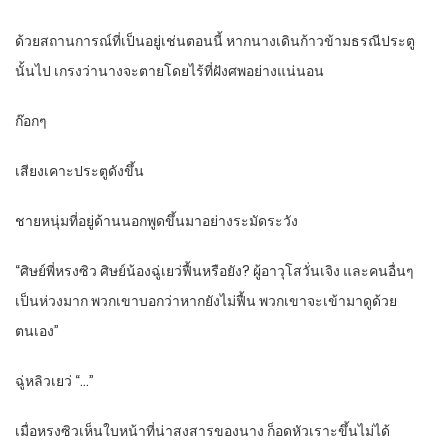
ด้วยสถานการณ์ที่เป็นอยู่เช่นตอนนี้ หากนางเดินก้าวข้ามธรณีประตู
นั้นไป เกรงว่านางจะตายโดยไร้ที่ฝังศพอย่างแน่นอน
ก๊อกๆ
เสียงเคาะประตูดังขึ้น
ชายหนุ่มที่อยู่ด้านนอกพูดขึ้นมาอย่างระมัดระวัง
“ศิษย์พี่หรงซิว ศิษย์น้องฉู่เยว่ฟื้นหรือยัง? ผู้อาวุโสวั่นเจิง และคนอื่นๆ
เป็นห่วงมาก พวกเขาบอกว่าหากยังไม่ฟื้น พวกเขาจะเข้ามาดูด้วย
ตนเอง”
ฉู่หลิวเยว่ “…”
เมื่อหรงซิวเห็นใบหน้าที่น่าสงสารของนาง ก็อดหัวเราะขึ้นไม่ได้