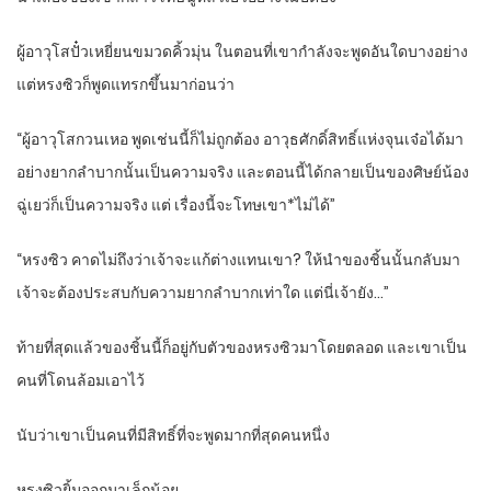
ผู้อาวุโสปั๋วเหยี่ยนขมวดคิ้วมุ่น ในตอนที่เขากำลังจะพูดอันใดบางอย่าง
แต่หรงซิวก็พูดแทรกขึ้นมาก่อนว่า
“ผู้อาวุโสกวนเหอ พูดเช่นนี้ก็ไม่ถูกต้อง อาวุธศักดิ์สิทธิ์แห่งจุนเจ๋อได้มา
อย่างยากลำบากนั้นเป็นความจริง และตอนนี้ได้กลายเป็นของศิษย์น้อง
ฉู่เยว่ก็เป็นความจริง แต่ เรื่องนี้จะโทษเขา*ไม่ได้”
“หรงซิว คาดไม่ถึงว่าเจ้าจะแก้ต่างแทนเขา? ให้นำของชิ้นนั้นกลับมา
เจ้าจะต้องประสบกับความยากลำบากเท่าใด แต่นี่เจ้ายัง…”
ท้ายที่สุดแล้วของชิ้นนี้ก็อยู่กับตัวของหรงซิวมาโดยตลอด และเขาเป็น
คนที่โดนล้อมเอาไว้
นับว่าเขาเป็นคนที่มีสิทธิ์ที่จะพูดมากที่สุดคนหนึ่ง
หรงซิวยิ้มออกมาเล็กน้อย