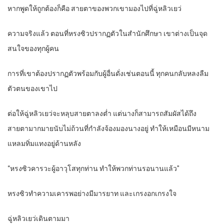
หากพูดให้ถูกต้องก็คือ สายตาของพวกเขามองไปที่ฉู่หลิวเยว่
ความจริงแล้ว ตอนที่หรงซิวปรากฏตัวในสำนักศึกษา เขาต่างเป็นจุด
สนใจของทุกผู้คน
การที่เขาต้องปรากฏตัวพร้อมกับผู้อื่นดั่งเช่นตอนนี้ ทุกคนกลับหลงลืม
ตัวตนของเขาไป
ต่อให้ฉู่หลิวเยว่จะหลุบสายตาลงต่ำ แต่นางก็สามารถสัมผัสได้ถึง
สายตามากมายนับไม่ถ้วนที่กำลังจ้องมองนางอยู่ ทำให้เหมือนมีหนาม
แหลมทิ่มแทงอยู่ด้านหลัง
“หรงซิวคารวะผู้อาวุโสทุกท่าน ทำให้พวกท่านรอนานแล้ว”
หรงซิวทำความเคารพอย่างมีมารยาท และเกรงอกเกรงใจ
ฉู่หลิวเยว่เดินตามมา