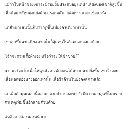
แม้ว่าใบหน้าของเขาจะมีรอยยิ้มประดับอยู่ แต่น้ำเสียงของเขาก็สูงขึ้น
เล็กน้อย พร้อมยังแฝงด้วยแรงกดดัน เผด็จการ และแข็งแกร่ง
แต่สีหน้าเช่นนั้นก็ปรากฏขึ้นเพียงครู่เดียวเท่านั้น
เขาลุกขึ้นจากเตียง จากนั้นก็อุ้มคนในอ้อมกอดลงมาด้วย
“เจ้าจะสวมเสื้อผ้าเอง หรือว่าจะให้ข้าช่วย?”
ความจริงแล้วเพื่อให้ฉู่หลิวเยว่พักผ่อนได้สบายมากยิ่งขึ้น เขาจึงถอด
เสื้อนอกของนางออกเท่านั้น เสื้อผ้าด้านในยังคงสภาพเดิม
แต่เมื่อคำพูดเหล่านี้ออกมาจากปากของเขา ยังมีความอบอุ่นที่ไม่ทราบ
สาเหตุเพิ่มขึ้นอีกสามส่วนด้วย
ฉู่หลิวเยว่จ้องมองหน้าเขา