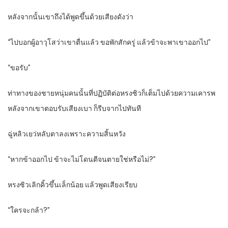
หลังจากนั้นเขาถึงได้พูดขึ้นด้วยเสียงดังว่า
“ไปบอกผู้อาวุโสว่าเขาตื่นแล้ว ขอพักสักครู่ แล้วข้าจะพาเขาออกไป”
“ขอรับ”
ท่าทางของชายหนุ่มคนนั้นที่ปฏิบัติต่อหรงซิวก็เต็มไปด้วยความเคารพ
หลังจากเขาตอบรับเสียงเบา ก็รีบจากไปทันที
ฉู่หลิวเยว่หลับตาลงเพราะความสิ้นหวัง
“หากข้าออกไป ข้าจะไม่โดนตีจนตายใช่หรือไม่?”
หรงซิวเลิกคิ้วขึ้นเล็กน้อย แล้วพูดเสียงเรียบ
“ใครจะกล้า?”