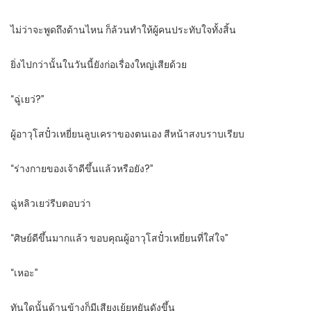
ไม่ว่าจะพูดถึงด้านไหน ก็ล้วนทำให้ผู้คนประทับใจทั้งสิ้น
ยิ่งไปกว่านั้นในวันนี้ยังก่อเรื่องใหญ่เสียด้วย
“ฉู่เยว่?”
ผู้อาวุโสปั๋วเหยี่ยนลูบเคราของตนเอง สีหน้าสงบราบเรียบ
“ร่างกายของเจ้าดีขึ้นแล้วหรือยัง?”
ฉู่หลิวเยว่รีบตอบว่า
“ศิษย์ดีขึ้นมากแล้ว ขอบคุณผู้อาวุโสปั๋วเหยี่ยนที่ใส่ใจ”
“เหอะ”
ทันใดนั้นด้านข้างก็มีเสียงเย้ยหยันดังขึ้น