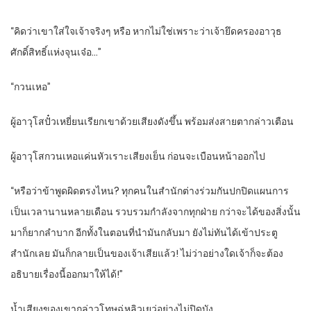
“คิดว่าเขาใส่ใจเจ้าจริงๆ หรือ หากไม่ใช่เพราะว่าเจ้ายึดครองอาวุธ
ศักดิ์สิทธิ์แห่งจุนเจ๋อ…”
“กวนเหอ”
ผู้อาวุโสปั๋วเหยี่ยนเรียกเขาด้วยเสียงดังขึ้น พร้อมส่งสายตากล่าวเตือน
ผู้อาวุโสกวนเหอแค่นหัวเราะเสียงเย็น ก่อนจะเบือนหน้าออกไป
“หรือว่าข้าพูดผิดตรงไหน? ทุกคนในสำนักต่างร่วมกันปกปิดแผนการ
เป็นเวลานานหลายเดือน รวบรวมกำลังจากทุกฝ่าย กว่าจะได้ของสิ่งนั้น
มาก็ยากลำบาก อีกทั้งในตอนที่นำมันกลับมา ยังไม่ทันได้เข้าประตู
สำนักเลย มันก็กลายเป็นของเจ้าเสียแล้ว! ไม่ว่าอย่างใดเจ้าก็จะต้อง
อธิบายเรื่องนี้ออกมาให้ได้!”
น้ำเสียงของเขากล่าวโทษฉู่หลิวเยว่อย่างไม่ปิดบัง