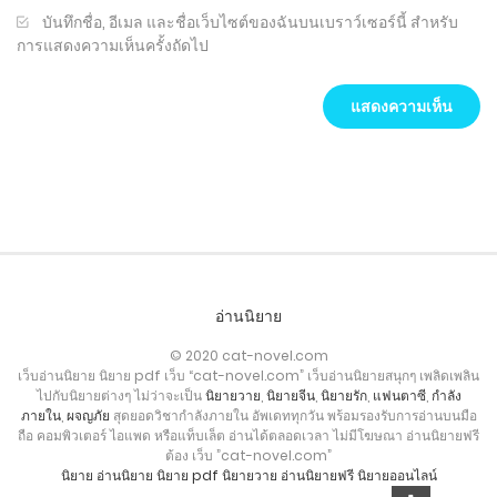
บันทึกชื่อ, อีเมล และชื่อเว็บไซต์ของฉันบนเบราว์เซอร์นี้ สำหรับ
การแสดงความเห็นครั้งถัดไป
อ่านนิยาย
© 2020 cat-novel.com
เว็บอ่านนิยาย นิยาย pdf เว็บ “cat-novel.com” เว็บอ่านนิยายสนุกๆ เพลิดเพลิน
ไปกับนิยายต่างๆ ไม่ว่าจะเป็น
นิยายวาย
,
นิยายจีน
,
นิยายรัก
,
แฟนตาซี
,
กำลัง
ภายใน
,
ผจญภัย
สุดยอดวิชากำลังภายใน อัพเดททุกวัน พร้อมรองรับการอ่านบนมือ
ถือ คอมพิวเตอร์ ไอแพด หรือแท็บเล็ต อ่านได้ตลอดเวลา ไม่มีโฆษณา อ่านนิยายฟรี
ต้อง เว็บ ”cat-novel.com”
นิยาย
อ่านนิยาย
นิยาย pdf
นิยายวาย
อ่านนิยายฟรี
นิยายออนไลน์