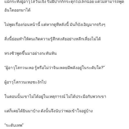
แม้กระทั่งผู้อาวุโสวั่นเจิง ริมฝีปากก็กระตุกไปเล็กน้อย แต่ไม่สามารถพูด
อันใดออกมาได้
ไม่พูดเรื่องก่อนหน้านี้ แต่หากดูทีหลังนี้ มันก็บังเอิญมากจริงๆ
สิ่งนี้ย่อมทำให้คนเกิดความรู้สึกสงสัยอย่างหลีกเลี่ยงไม่ได้
หรงซิวพูดขึ้นมาอย่างกะทันหัน
“ผู้อาวุโสกวนเหอ รู้หรือไม่ว่าจินเหลยมีพลังอยู่ในระดับใด?”
ผู้อาวุโสกวนเหอชะงักไป
ในตอนนั้นเขาไม่ได้อยู่ในเหตุการณ์ ไม่ได้ประมือกับพวกเขา
แต่ก็เคยได้ยินมาบ้าง ดังนั้นจึงนับว่าพอเข้าใจอยู่บ้าง
“ระดับเทพ”