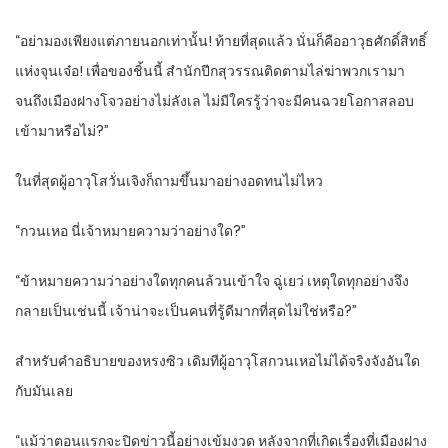
“อย่ามองเพียงแต่ภายนอกเท่านั้น! ท้ายที่สุดแล้ว นั่นก็คืออาวุธศักดิ์สิทธิ์
แห่งจุนเจ๋อ! เพื่อของชิ้นนี้ สำนักปีกสุวรรณติดตามไล่ฆ่าพวกเรามา
จนถึงเมืองฝางโจวอย่างไม่ลังเล ไม่มีใครรู้ว่าจะมีคนฉวยโอกาสลอบ
เข้ามาหรือไม่?”
ในที่สุดผู้อาวุโสวั่นเจิงก็ถามขึ้นมาอย่างอดทนไม่ไหว
“กวนเหอ นี่เจ้าหมายความว่าอย่างใด?”
“ข้าหมายความว่าอย่างใดทุกคนล้วนเข้าใจ ฉู่เยว่ เหตุใดทุกอย่างจึง
กลายเป็นเช่นนี้ เจ้าน่าจะเป็นคนที่รู้ดีมากที่สุดไม่ใช่หรือ?”
สำหรับคำอธิบายของหรงซิว เดิมทีผู้อาวุโสกวนเหอไม่ได้จริงจังอันใด
กับมันเลย
“แม้ว่าตอนแรกจะปิดข่าวนี้อย่างเข้มงวด หลังจากที่เกิดเรื่องที่เมืองฝาง