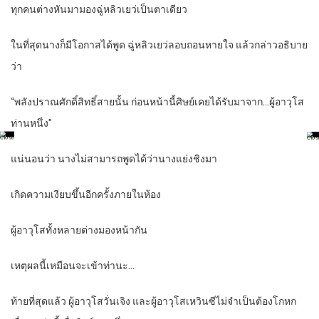
ทุกคนต่างหันมามองฉู่หลิวเยว่เป็นตาเดียว
ในที่สุดนางก็มีโอกาสได้พูด ฉู่หลิวเยว่ลอบถอนหายใจ แล้วกล่าวอธิบาย
ว่า
“พลังปราณศักดิ์สิทธิ์สายนั้น ก่อนหน้านี้ศิษย์เคยได้รับมาจาก…ผู้อาวุโส
ท่านหนึ่ง”
แน่นอนว่า นางไม่สามารถพูดได้ว่านางแย่งชิงมา
เกิดความเงียบขึ้นอีกครั้งภายในห้อง
ผู้อาวุโสทั้งหลายต่างมองหน้ากัน
เหตุผลนี้เหมือนจะเข้าท่านะ…
ท้ายที่สุดแล้ว ผู้อาวุโสวั่นเจิง และผู้อาวุโสเหวินซีไม่จำเป็นต้องโกหก