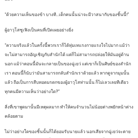
“ด้วยความเห็นของข้า บางที…เด็กคนนั้นน่าจะมีวาสนากับของชิ้นนี้!”
ผู้อาวุโสซูเฟิงเป็นคนที่เปิดเผยอย่างยิ่ง
“ความจริงแล้วในครั้งนี้พวกเราก็ได้ทุ่มเทแรงกายแรงใจไปมาก แม้ว่า
จะไม่สามารถอัญเชิญกับสำนักได้ แต่ก็ไม่สามารถปล่อยให้มันอยู่ด้าน
นอก แม้ว่าตอนนี้มันจะกลายเป็นของฉู่เยว่ แต่เขาก็เป็นศิษย์ของสำนัก
เรา ตอนนี้ก็นับว่ามันสามารถกลับสำนักเราด้วยแล้ว หากดูจากมุมนั้น
แล้ว ถือเป็นการสืบทอดมรดกของผู้อาวุโสท่านนั้น ก็ไม่เลวเลยทีเดียว
ทุกคนมีความเห็นว่าอย่างใด?”
สิ่งที่เขาพูดมานั้นมีเหตุผลมาก ทำให้คนจำนวนไม่น้อยต่างพยักหน้าต่าง
คล้อยตาม
ไม่ว่าอย่างใดของชิ้นนั้นก็ได้ยอมรับนายแล้ว นอกเสียจากฉู่เยว่จะตาย