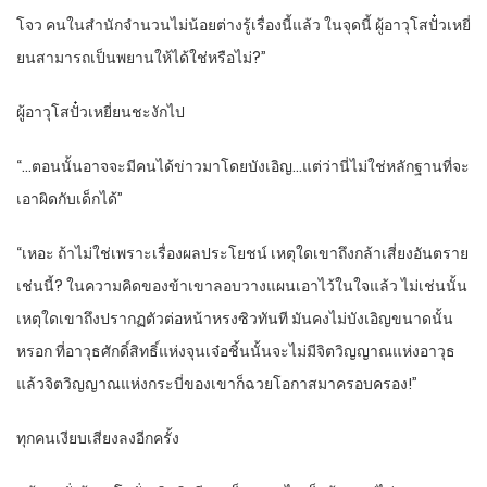
โจว คนในสำนักจำนวนไม่น้อยต่างรู้เรื่องนี้แล้ว ในจุดนี้ ผู้อาวุโสปั๋วเหยี่
ยนสามารถเป็นพยานให้ได้ใช่หรือไม่?”
ผู้อาวุโสปั๋วเหยี่ยนชะงักไป
“…ตอนนั้นอาจจะมีคนได้ข่าวมาโดยบังเอิญ…แต่ว่านี่ไม่ใช่หลักฐานที่จะ
เอาผิดกับเด็กได้”
“เหอะ ถ้าไม่ใช่เพราะเรื่องผลประโยชน์ เหตุใดเขาถึงกล้าเสี่ยงอันตราย
เช่นนี้? ในความคิดของข้าเขาลอบวางแผนเอาไว้ในใจแล้ว ไม่เช่นนั้น
เหตุใดเขาถึงปรากฏตัวต่อหน้าหรงซิวทันที มันคงไม่บังเอิญขนาดนั้น
หรอก ที่อาวุธศักดิ์สิทธิ์แห่งจุนเจ๋อชิ้นนั้นจะไม่มีจิตวิญญาณแห่งอาวุธ
แล้วจิตวิญญาณแห่งกระบี่ของเขาก็ฉวยโอกาสมาครอบครอง!”
ทุกคนเงียบเสียงลงอีกครั้ง