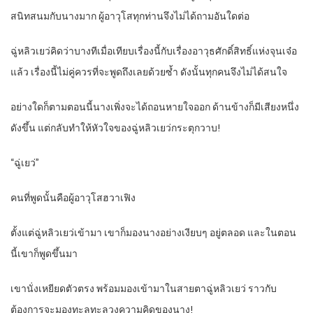
สนิทสนมกับนางมาก ผู้อาวุโสทุกท่านจึงไม่ได้ถามอันใดต่อ
ฉู่หลิวเยว่คิดว่าบางทีเมื่อเทียบเรื่องนี้กับเรื่องอาวุธศักดิ์สิทธิ์แห่งจุนเจ๋อ
แล้ว เรื่องนี้ไม่คู่ควรที่จะพูดถึงเลยด้วยซ้ำ ดังนั้นทุกคนจึงไม่ได้สนใจ
อย่างใดก็ตามตอนนี้นางเพิ่งจะได้ถอนหายใจออก ด้านข้างก็มีเสียงหนึ่ง
ดังขึ้น แต่กลับทำให้หัวใจของฉู่หลิวเยว่กระตุกวาบ!
“ฉู่เยว่”
คนที่พูดนั้นคือผู้อาวุโสฮวาเฟิง
ตั้งแต่ฉู่หลิวเยว่เข้ามา เขาก็มองนางอย่างเงียบๆ อยู่ตลอด และในตอน
นี้เขาก็พูดขึ้นมา
เขานั่งเหยียดตัวตรง พร้อมมองเข้ามาในสายตาฉู่หลิวเยว่ ราวกับ
ต้องการจะมองทะลุทะลวงความคิดของนาง!