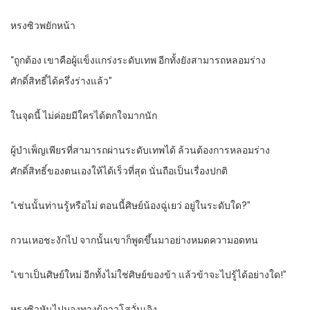
หรงซิวพยักหน้า
“ถูกต้อง เขาคือผู้แข็งแกร่งระดับเทพ อีกทั้งยังสามารถหลอมร่าง
ศักดิ์สิทธิ์ได้ครึ่งร่างแล้ว”
ในจุดนี้ ไม่ค่อยมีใครได้ตกใจมากนัก
ผู้บำเพ็ญเพียรที่สามารถผ่านระดับเทพได้ ล้วนต้องการหลอมร่าง
ศักดิ์สิทธิ์ของตนเองให้ได้เร็วที่สุด นั่นถือเป็นเรื่องปกติ
“เช่นนั้นท่านรู้หรือไม่ ตอนนี้ศิษย์น้องฉู่เยว่ อยู่ในระดับใด?”
กวนเหอชะงักไป จากนั้นเขาก็พูดขึ้นมาอย่างหมดความอดทน
“เขาเป็นศิษย์ใหม่ อีกทั้งไม่ใช่ศิษย์ของข้า แล้วข้าจะไปรู้ได้อย่างใด!”
หรงซิวหันไปมองทางผู้อาวุโสวั่นเจิง