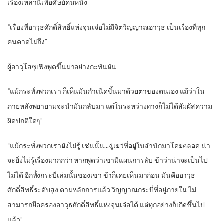
เรื่องเหล่านี้เพื่อศิษย์คนหนึ่ง
“เรื่องที่อาวุธศักดิ์สิทธิ์แห่งจุนเจ๋อไม่มีจิตวิญญาณอาวุธ เป็นเรื่องที่ทุก
คนคาดไม่ถึง”
ผู้อาวุโสซูเฟิงพูดขึ้นมาอย่างกะทันหัน
“แม้กระทั่งพวกเรา ก็เห็นมันกำเนิดขึ้นมาด้วยตาของตนเอง แม้ว่าใน
ภายหลังพยายามจะนำมันกลับมา แต่ในระหว่างทางก็ไม่ได้สัมผัสความ
ผิดปกติใดๆ”
“แม้กระทั่งพวกเรายังไม่รู้ เช่นนั้น…ฉู่เยว่ที่อยู่ในสำนักมาโดยตลอด น่า
จะยิ่งไม่รู้เรื่องมากกว่า หากพูดว่าเขามีแผนการลับ ข้าว่าน่าจะเป็นไป
ไม่ได้ อีกทั้งกระบี่เล่มนั้นของเขา ข้าก็เคยเห็นมาก่อน มันคืออาวุธ
ศักดิ์สิทธิ์ระดับสูง ตามหลักการแล้ว วิญญาณกระบี่ที่อยู่ภายใน ไม่
สามารถยึดครองอาวุธศักดิ์สิทธิ์แห่งจุนเจ๋อได้ แต่ทุกอย่างก็เกิดขึ้นไป
แล้ว”