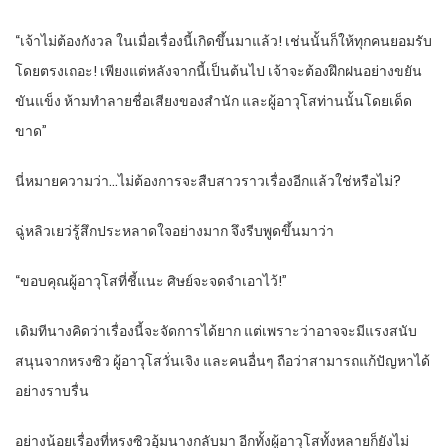
“เจ้าไม่ต้องกังวล ในเมื่อเรื่องนี้เกิดขึ้นมาแล้ว! เช่นนั้นก็ให้ทุกคนยอมรับ
โดยตรงเถอะ! เพียงแต่หลังจากนี้เป็นต้นไป เจ้าจะต้องฝึกฝนอย่างขยัน
ขันแข็ง ห้ามทำลายชื่อเสียงของสำนัก และผู้อาวุโสท่านนั้นโดยเด็ด
ขาด”
นี่หมายความว่า…ไม่ต้องการจะสืบสาวราวเรื่องอีกแล้วใช่หรือไม่?
ฉู่หลิวเยว่รู้สึกประหลาดใจอย่างมาก จึงรีบพูดขึ้นมาว่า
“ขอบคุณผู้อาวุโสที่ชี้แนะ ศิษย์จะจดจำเอาไว้!”
เดิมทีนางคิดว่าเรื่องนี้จะจัดการได้ยาก แต่เพราะว่าอาจจะมีแรงสนับ
สนุนจากหรงซิว ผู้อาวุโสวั่นเจิง และคนอื่นๆ ถือว่าสามารถแก้ปัญหาได้
อย่างราบรื่น
อย่างน้อยเรื่องที่หรงซิวอุ้มนางกลับมา อีกทั้งผู้อาวุโสทั้งหลายก็ยังไม่