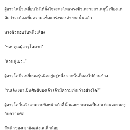
ผู้อาวุโสปั๋วเหยี่ยนไม่ได้ตั้งใจจะลงโทษหรงซิวเพราะสาเหตุนี้ เพียงแต่
คิดว่าจะต้องเพิ่มความแข็งแกร่งของค่ายกลนั้นแล้ว
หรงซิวตอบรับหนึ่งเสียง
“ขอบคุณผู้อาวุโสมาก”
“ส่วนฉู่เยว่…”
ผู้อาวุโสปั๋วเหยี่ยนครุ่นคิดอยู่ครู่หนึ่ง จากนั้นก็มองไปด้านข้าง
“วั่นเจิง เขาเป็นศิษย์ของเจ้า เจ้ามีความเห็นว่าอย่างใด?”
ผู้อาวุโสวั่นเจิงเอนกายพิงพนักเก้าอี้ คิ้วค่อยๆ ขมวดเป็นปม ก่อนจะจมอยู่
กับความคิด
สีหน้าของเขายังดูลังเลเล็กน้อย