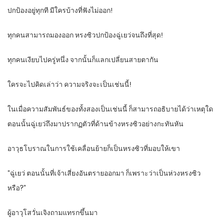
ปกป้องอยู่ทุกที มีใครบ้างที่ฟังไม่ออก!
ทุกคนสามารถมองออก หรงซิวปกป้องฉู่เยว่จนถึงที่สุด!
ทุกคนเงียบไปครู่หนึ่ง จากนั้นก็แลกเปลี่ยนสายตากัน
ใครจะไปคิดเล่าว่า ความจริงจะเป็นเช่นนี้!
ในเมื่อความสัมพันธ์ของทั้งสองเป็นเช่นนี้ ก็สามารถอธิบายได้ว่าเหตุใด
ตอนนั้นฉู่เยว่ถึงมาปรากฏตัวที่ด้านข้างหรงซิวอย่างกะทันหัน
อาวุธโบราณในการใช้เคลื่อนย้ายก็เป็นหรงซิวที่มอบให้เขา
“ฉู่เยว่ ตอนนั้นที่เจ้าเสี่ยงอันตรายออกมา ก็เพราะว่าเป็นห่วงหรงซิว
หรือ?”
ผู้อาวุโสวั่นเจิงถามแทรกขึ้นมา