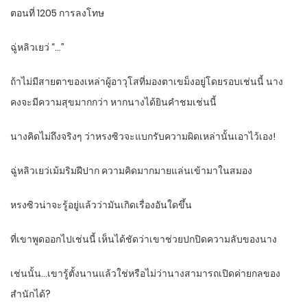
ตอนที่ 1205 การลงโทษ
ฉู่หลิวเยว่ “…”
ถ้าไม่มีสายตาของเหล่าผู้อาวุโสที่มองตาเขม็งอยู่โดยรอบเช่นนี้ นาง
คงจะมีความสุขมากกว่า หากนางได้ยินคำชมเช่นนี้
นางคิดไม่ถึงจริงๆ ว่าหรงซิวจะแบกรับความผิดเหล่านั้นเอาไว้เอง!
ฉู่หลิวเยว่เม้มริมฝีปาก ความคิดมากมายแล่นเข้ามาในสมอง
หรงซิวน่าจะรู้อยู่แล้วว่ามันเกิดเรื่องอันใดขึ้น
ที่เขาพูดออกไปเช่นนี้ เห็นได้ชัดว่าเขาช่วยปกปิดความลับของนาง
เช่นนั้น…เขารู้ตั้งนานแล้วใช่หรือไม่ว่านางสามารถเปิดค่ายกลของ
สำนักได้?