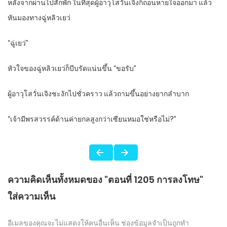
หลังจากผ่านไปสักพัก ในที่สุดผู้อาวุโสวั่นเจิงก็ถอนหายใจออกมา แล้ว
หันมองทางฉู่หลิวเยว่
“ฉู่เยว่”
หัวใจของฉู่หลิวเยว่ก็บีบรัดแน่นขึ้น “ขอรับ”
ผู้อาวุโสวั่นเจิงชะงักไปชั่วคราว แล้วถามขึ้นอย่างยากลำบาก
“เจ้ามีพรสวรรค์ด้านค่ายกลสูงกว่าเซียนหมอใช่หรือไม่?”
ความคิดเห็นทั้งหมดของ "ตอนที่ 1205 การลงโทษ"
ใส่ความเห็น
อีเมลของคุณจะไม่แสดงให้คนอื่นเห็น
ช่องข้อมูลจำเป็นถูกทำ