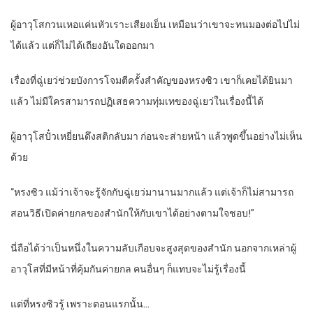
ผู้อาวุโสกวนเหอแค่นหัวเราะเสียงเย็น เหมือนว่าเขาจะทนมองต่อไปไม่
ได้แล้ว แต่ก็ไม่ได้เถียงอันใดออกมา
เรื่องที่ฉู่เยว่ช่วยบังการโจมตีครั้งสำคัญของหรงซิว เขาก็เคยได้ยินมา
แล้ว ไม่มีใครสามารถปฏิเสธความทุ่มเทของฉู่เยว่ในเรื่องนี้ได้
ผู้อาวุโสปั๋วเหยี่ยนดึงสติกลับมา ก่อนจะส่ายหน้า แล้วพูดขึ้นอย่างไม่เห็น
ด้วย
“หรงซิว แม้ว่าเจ้าจะรู้จักกับฉู่เยว่มานานมากแล้ว แต่เจ้าก็ไม่สามารถ
สอนวิธีเปิดค่ายกลของสำนักให้กับเขาได้อย่างตามใจชอบ!”
นี่ถือได้ว่าเป็นหนึ่งในความลับเกือบจะสูงสุดของสำนัก นอกจากเหล่าผู้
อาวุโสที่มีหน้าที่คุ้มกันค่ายกล คนอื่นๆ ก็แทบจะไม่รู้เรื่องนี้
แต่ที่หรงซิวรู้ เพราะตอนแรกนั้น…