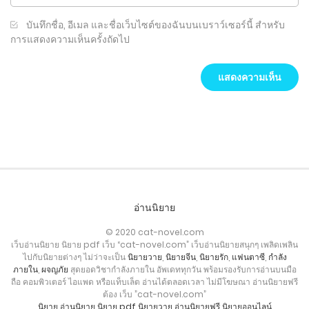
บันทึกชื่อ, อีเมล และชื่อเว็บไซต์ของฉันบนเบราว์เซอร์นี้ สำหรับ
การแสดงความเห็นครั้งถัดไป
อ่านนิยาย
© 2020 cat-novel.com
เว็บอ่านนิยาย นิยาย pdf เว็บ “cat-novel.com” เว็บอ่านนิยายสนุกๆ เพลิดเพลิน
ไปกับนิยายต่างๆ ไม่ว่าจะเป็น
นิยายวาย
,
นิยายจีน
,
นิยายรัก
,
แฟนตาซี
,
กำลัง
ภายใน
,
ผจญภัย
สุดยอดวิชากำลังภายใน อัพเดททุกวัน พร้อมรองรับการอ่านบนมือ
ถือ คอมพิวเตอร์ ไอแพด หรือแท็บเล็ต อ่านได้ตลอดเวลา ไม่มีโฆษณา อ่านนิยายฟรี
ต้อง เว็บ ”cat-novel.com”
นิยาย
อ่านนิยาย
นิยาย pdf
นิยายวาย
อ่านนิยายฟรี
นิยายออนไลน์