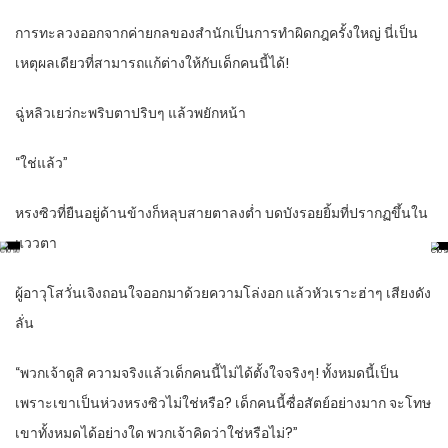
การทะลวงออกจากค่ายกลของสำนักเป็นการทำผิดกฎครั้งใหญ่ นี่เป็น
เหตุผลเดียวที่สามารถแก้ต่างให้กับเด็กคนนี้ได้!
ฉู่หลิวเยว่กะพริบตาปริบๆ แล้วพยักหน้า
“ใช่แล้ว”
หรงซิวที่ยืนอยู่ด้านข้างก็หลุบสายตาลงต่ำ บดบังรอยยิ้มที่ปรากฏขึ้นใน
แววตา
ผู้อาวุโสวั่นเจิงถอนใจออกมาด้วยความโล่งอก แล้วหัวเราะฮ่าๆ เสียงดัง
ลั่น
“พวกเจ้าดูสิ ความจริงแล้วเด็กคนนี้ไม่ได้ตั้งใจจริงๆ! ทั้งหมดนี้เป็น
เพราะเขาเป็นห่วงหรงซิวไม่ใช่หรือ? เด็กคนนี้ซื่อสัตย์อย่างมาก จะโทษ
เขาทั้งหมดได้อย่างใด พวกเจ้าคิดว่าใช่หรือไม่?”