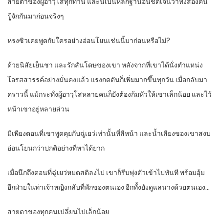
สายตาของผู้อาวุโสทุกท่าน และนี่เป็นหลักฐานอันชัดเจนว่าทั้งสองคน
รู้จักกันมาก่อนจริงๆ
หรงซิวเคยพูดกับใครอย่างอ่อนโยนเช่นนี้มาก่อนหรือไม่?
ด้วยนิสัยเย็นชา และรักสันโดษของเขา หลังจากที่เขาได้นั่งตำแหน่ง
โอรสสวรรค์อย่างมั่นคงแล้ว แรงกดดันก็เพิ่มมากขึ้นทุกวัน เมื่อกลับมา
คราวนี้ แม้กระทั่งผู้อาวุโสหลายคนก็ยังต้องก้มหัวให้เขาเล็กน้อย และไว้
หน้าเขาอยู่หลายส่วน
มีเพียงตอนที่เขาพูดคุยกับฉู่เยว่เท่านั้นที่สีหน้า และน้ำเสียงของเขาสงบ
อ่อนโยนกว่าปกติอย่างที่หาได้ยาก
เมื่อนึกถึงตอนที่ฉู่เยว่หมดสติลงไป เขาก็รีบพุ่งตัวเข้าไปทันที พร้อมอุ้ม
อีกฝ่ายในท่าเจ้าหญิงกลับที่พักของตนเอง อีกทั้งยังดูแลนางด้วยตนเอง…
สายตาของทุกคนเปลี่ยนไปเล็กน้อย