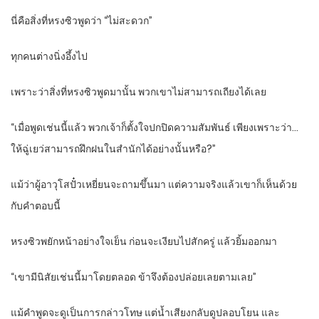
นี่คือสิ่งที่หรงซิวพูดว่า “ไม่สะดวก”
ทุกคนต่างนิ่งอึ้งไป
เพราะว่าสิ่งที่หรงซิวพูดมานั้น พวกเขาไม่สามารถเถียงได้เลย
“เมื่อพูดเช่นนี้แล้ว พวกเจ้าก็ตั้งใจปกปิดความสัมพันธ์ เพียงเพราะว่า…
ให้ฉู่เยว่สามารถฝึกฝนในสำนักได้อย่างนั้นหรือ?”
แม้ว่าผู้อาวุโสปั๋วเหยี่ยนจะถามขึ้นมา แต่ความจริงแล้วเขาก็เห็นด้วย
กับคำตอบนี้
หรงซิวพยักหน้าอย่างใจเย็น ก่อนจะเงียบไปสักครู่ แล้วยิ้มออกมา
“เขามีนิสัยเช่นนี้มาโดยตลอด ข้าจึงต้องปล่อยเลยตามเลย”
แม้คำพูดจะดูเป็นการกล่าวโทษ แต่น้ำเสียงกลับดูปลอบโยน และ