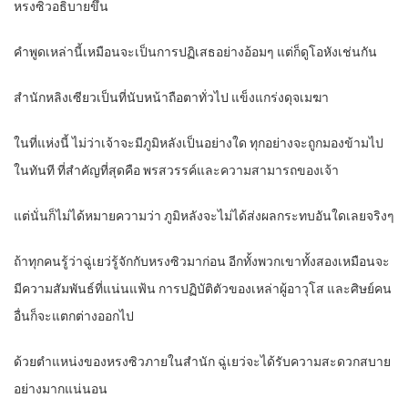
หรงซิวอธิบายขึ้น
คำพูดเหล่านี้เหมือนจะเป็นการปฏิเสธอย่างอ้อมๆ แต่ก็ดูโอหังเช่นกัน
สำนักหลิงเซียวเป็นที่นับหน้าถือตาทั่วไป แข็งแกร่งดุจเมฆา
ในที่แห่งนี้ ไม่ว่าเจ้าจะมีภูมิหลังเป็นอย่างใด ทุกอย่างจะถูกมองข้ามไป
ในทันที ที่สำคัญที่สุดคือ พรสวรรค์และความสามารถของเจ้า
แต่นั่นก็ไม่ได้หมายความว่า ภูมิหลังจะไม่ได้ส่งผลกระทบอันใดเลยจริงๆ
ถ้าทุกคนรู้ว่าฉู่เยว่รู้จักกับหรงซิวมาก่อน อีกทั้งพวกเขาทั้งสองเหมือนจะ
มีความสัมพันธ์ที่แน่นแฟ้น การปฏิบัติตัวของเหล่าผู้อาวุโส และศิษย์คน
อื่นก็จะแตกต่างออกไป
ด้วยตำแหน่งของหรงซิวภายในสำนัก ฉู่เยว่จะได้รับความสะดวกสบาย
อย่างมากแน่นอน