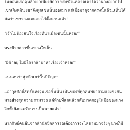
ในตอนแรกฉู่หลิวเยว่เพียงคิดว่า หรงซิวแค่คาดเดาได้ว่านางอยากไป
เขาเฝิงหมิน เขาจึงพูดเช่นนั้นออกมา แต่เมื่อมาดูจากตรงนี้แล้ว…เห็นได้
ชัดว่าเขาวางแผนเอาไว้ตั้งนานแล้ว!
“เจ้าไม่ต้องสนใจเรื่องที่น่าเบื่อเช่นนั้นหรอก”
หรงซิวกล่าวขึ้นอย่างใจเย็น
“มีข้าอยู่ ไม่มีใครกล้ามาหาเรื่องเจ้าหรอก”
แน่นอนว่าฉู่หลิวเยว่นั้นมีปัญหา
…อาวุธศักดิ์สิทธิ์แห่งจุนเจ๋อชิ้นนั้น เป็นของที่ทุกคนพยายามแย่งชิงกัน
มาอย่างสุดความสามารถ แต่ท้ายที่สุดแล้วกลับมาตกอยู่ในมือของนาง
อีกทั้งยังยอมรับนางเป็นนายแล้ว!
หากศิษย์คนอื่นจากสำนักปีกสุวรรณต้องการจะไล่ตามมาจริงๆ นางก็มี