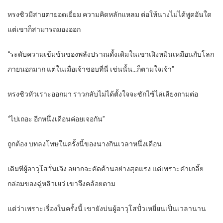
หรงซิวมีสายตายอดเยี่ยม ความคิดหลักแหลม ต่อให้นางไม่ได้พูดอันใด
แต่เขาก็สามารถมองออก
“ระดับความเข้มข้นของพลังปราณดั้งเดิมในเขาเฝิงหมินเหมือนกับโลก
ภายนอกมาก แต่ในเมื่อเจ้าชอบที่นี่ เช่นนั้น…ก็ตามใจเจ้า”
หรงซิวหัวเราะออกมา ราวกลับไม่ได้ตั้งใจจะซักไซ้ไล่เลียงถามต่อ
“ไปเถอะ อีกหนึ่งเดือนค่อยเจอกัน”
ถูกต้อง บทลงโทษในครั้งนี้ของนางกินเวลาหนึ่งเดือน
เดิมทีผู้อาวุโสวั่นเจิง อยากจะคัดค้านอย่างสุดแรง แต่เพราะคำเกลี้ย
กล่อมของฉู่หลิวเยว่ เขาจึงคล้อยตาม
แต่ว่าเพราะเรื่องในครั้งนี้ เขายังบ่นผู้อาวุโสปั๋วเหยี่ยนเป็นเวลานาน