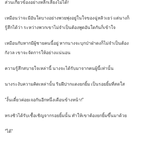
ส่วนเกี่ยวข้องอย่างหลีกเลี่ยงไม่ได้!
เหมือนว่าจะมีอันใดบางอย่างพวยพุ่งอยู่ในใจของฉู่หลิวเยว่ แต่นางก็
รู้สึกได้ว่า ระหว่างพวกเขาไม่จำเป็นต้องพูดอันใดกันก็เข้าใจ
เหมือนกับหากมีผู้ชายคนนี้อยู่ หากนางจะบุกป่าฝ่าดงก็ไม่จำเป็นต้อง
กังวล เขาจะจัดการให้อย่างแน่นอน
ความรู้สึกสบายใจเหล่านี้ นางจะได้รับมาจากคนผู้นี้เท่านั้น
นางระงับความคิดเหล่านั้น ริมฝีปากแดงยกยิ้ม เป็นรอยยิ้มที่สดใส
“งั้นเดี๋ยวค่อยเจอกันอีกหนึ่งเดือนข้างหน้า!”
หรงซิวได้รับเชื้อเชิญจากรอยยิ้มนั้น ทำให้เขาต้องยกยิ้มขึ้นมาด้วย
“ได้”