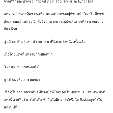
จากที่พักของหรงซิวมาถึงที่นี่ ความจริงแล้วไม่ได้เรียกว่าใกล้
แต่ระหว่างทางที่มา หรงซิวเป็นคนนำทางอยู่ด้านหน้า โดยไม่มีความ
ลังเลเลยแม้แต่น้อย อีกทั้งยังนำทางนางไปยังเส้นทางที่สะดวกสบาย
ที่สุดด้วย
ฉู่หลิวเยว่คิดว่าเขาน่าจะเคยมาที่นี่มากว่าหนึ่งครั้งแล้ว
เมื่อได้ยินดังนั้นหรงซิวก็พยักหน้า
“เคยมา…หลายครั้งแล้ว”
ฉู่หลิวเยว่หัวเราะออกมา
“หื้อ ดูไม่ออกเลยว่าศิษย์พี่หรงซิวที่โดดเด่นในทุกด้าน จะเดินทางมาที่
แห่งนี้ด้วย? เจ้าคงไม่ได้ไปทำอันใดผิดมาใช่หรือไม่ ถึงต้องถูกขังใน
สถานที่นี้?”