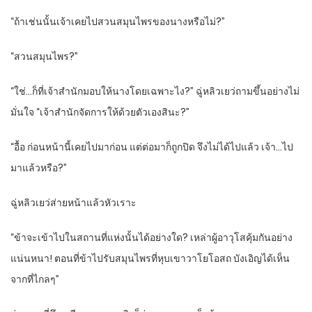
“ถ้าเช่นนั้นเจ้าเคยไปสวนสมุนไพรของนางหรือไม่?”
“สวนสมุนไพร?”
“ใช่…ก็ที่เจ้าสำนักมอบให้นางโดยเฉพาะไง?” ฉู่หลิวเยว่ถามขึ้นอย่างไม่
มั่นใจ “เจ้าสำนักจัดการให้ด้วยตัวเองสินะ?”
“อื้อ ก่อนหน้านี้เคยไปมาก่อน แต่ต่อมาก็ถูกปิด จึงไม่ได้ไปแล้ว เจ้า…ไป
มาแล้วหรือ?”
ฉู่หลิวเยว่ส่ายหน้าแล้วหัวเราะ
“ข้าจะเข้าไปในสถานที่แห่งนั้นได้อย่างใด? เหล่าผู้อาวุโสคุ้มกันอย่าง
แน่นหนา! ตอนที่ข้าไปรับสมุนไพรที่หุบเขาวาโยโอสถ บังเอิญได้เห็น
จากที่ไกลๆ”