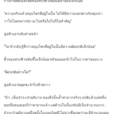
ร่างกายที่ตึงเครียดของหรงซิวก็ผ่อนคลายลงเล็กน้อย
“ความจริงแล้วสมุนไพรที่อยู่ในนั้น ไม่ได้มีความแตกต่างกับหุบเขา
วาโยโอสถมากนัก จะไปหรือไม่ไปก็ไม่สำคัญ”
ฉู่หลิวเยว่กลับส่ายหน้า
“ไม่ ข้ากลับรู้สึกว่าสมุนไพรที่อยู่ในนั้นมีความผิดปกติเล็กน้อย”
คิ้วของหรงซิวขยับขึ้นเล็กน้อย พร้อมมองเข้าไปในแววตาของนาง
“ผิดปกติอย่างใด?”
ฉู่หลิวเยว่หยุดชะงักไปชั่วคราว
“ข้า…เห็นบัวระบำผลิบาน ของสิ่งนั้นล้ำค่ามากจริงๆ ปกติแล้วแค่หนึ่ง
ดอกถึงสองดอกก็ว่าหายากแล้ว แต่ด้านในนั้นกลับมีเป็นจำนวนมาก…
บัวระบำผลิบานหนึ่งครั้งในรอบร้อยปี ไม่น่าเชื่อเลยว่าจะมีจำนวนเยอะ