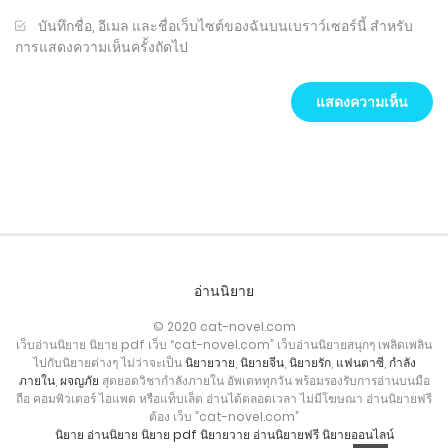
บันทึกชื่อ, อีเมล และชื่อเว็บไซต์ของฉันบนเบราว์เซอร์นี้ สำหรับ
การแสดงความเห็นครั้งถัดไป
อ่านนิยาย
© 2020 cat-novel.com
เว็บอ่านนิยาย นิยาย pdf เว็บ “cat-novel.com” เว็บอ่านนิยายสนุกๆ เพลิดเพลิน
ไปกับนิยายต่างๆ ไม่ว่าจะเป็น
นิยายวาย
,
นิยายจีน
,
นิยายรัก
,
แฟนตาซี
,
กำลัง
ภายใน
,
ผจญภัย
สุดยอดวิชากำลังภายใน อัพเดททุกวัน พร้อมรองรับการอ่านบนมือ
ถือ คอมพิวเตอร์ ไอแพด หรือแท็บเล็ต อ่านได้ตลอดเวลา ไม่มีโฆษณา อ่านนิยายฟรี
ต้อง เว็บ ”cat-novel.com”
นิยาย
อ่านนิยาย
นิยาย pdf
นิยายวาย
อ่านนิยายฟรี
นิยายออนไลน์