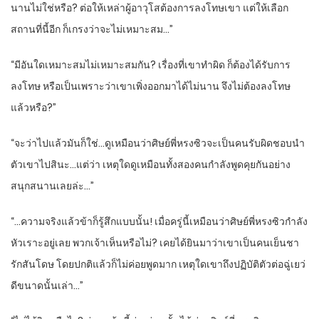
นานไม่ใช่หรือ? ต่อให้เหล่าผู้อาวุโสต้องการลงโทษเขา แต่ให้เลือก
สถานที่นี้อีก ก็เกรงว่าจะไม่เหมาะสม…”
“มีอันใดเหมาะสมไม่เหมาะสมกัน? เรื่องที่เขาทำผิด ก็ต้องได้รับการ
ลงโทษ หรือเป็นเพราะว่าเขาเพิ่งออกมาได้ไม่นาน จึงไม่ต้องลงโทษ
แล้วหรือ?”
“จะว่าไปแล้วมันก็ใช่…ดูเหมือนว่าศิษย์พี่หรงซิวจะเป็นคนรับผิดชอบนำ
ตัวเขาไปสินะ…แต่ว่า เหตุใดดูเหมือนทั้งสองคนกำลังพูดคุยกันอย่าง
สนุกสนานเลยล่ะ…”
“…ความจริงแล้วข้าก็รู้สึกแบบนั้น! เมื่อครู่นี้เหมือนว่าศิษย์พี่หรงซิวกำลัง
หัวเราะอยู่เลย พวกเจ้าเห็นหรือไม่? เคยได้ยินมาว่าเขาเป็นคนเย็นชา
รักสันโดษ โดยปกติแล้วก็ไม่ค่อยพูดมาก เหตุใดเขาถึงปฏิบัติตัวต่อฉู่เยว่
ดีขนาดนั้นเล่า…”