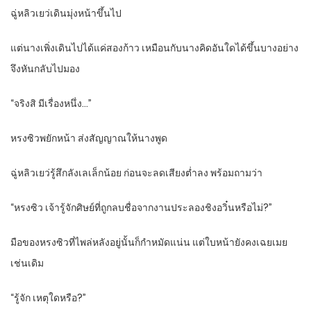
ฉู่หลิวเยว่เดินมุ่งหน้าขึ้นไป
แต่นางเพิ่งเดินไปได้แค่สองก้าว เหมือนกับนางคิดอันใดได้ขึ้นบางอย่าง
จึงหันกลับไปมอง
“จริงสิ มีเรื่องหนึ่ง…”
หรงซิวพยักหน้า ส่งสัญญาณให้นางพูด
ฉู่หลิวเยว่รู้สึกลังเลเล็กน้อย ก่อนจะลดเสียงต่ำลง พร้อมถามว่า
“หรงซิว เจ้ารู้จักศิษย์ที่ถูกลบชื่อจากงานประลองชิงอวิ๋นหรือไม่?”
มือของหรงซิวที่ไพล่หลังอยู่นั้นก็กำหมัดแน่น แต่ใบหน้ายังคงเฉยเมย
เช่นเดิม
“รู้จัก เหตุใดหรือ?”