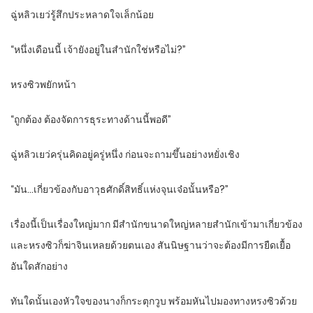
ฉู่หลิวเยว่รู้สึกประหลาดใจเล็กน้อย
“หนึ่งเดือนนี้ เจ้ายังอยู่ในสำนักใช่หรือไม่?”
หรงซิวพยักหน้า
“ถูกต้อง ต้องจัดการธุระทางด้านนี้พอดี”
ฉู่หลิวเยว่ครุ่นคิดอยู่ครู่หนึ่ง ก่อนจะถามขึ้นอย่างหยั่งเชิง
“มัน…เกี่ยวข้องกับอาวุธศักดิ์สิทธิ์แห่งจุนเจ๋อนั้นหรือ?”
เรื่องนี้เป็นเรื่องใหญ่มาก มีสำนักขนาดใหญ่หลายสำนักเข้ามาเกี่ยวข้อง
และหรงซิวก็ฆ่าจินเหลยด้วยตนเอง สันนิษฐานว่าจะต้องมีการยืดเยื้อ
อันใดสักอย่าง
ทันใดนั้นเองหัวใจของนางก็กระตุกวูบ พร้อมหันไปมองทางหรงซิวด้วย