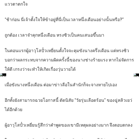
แววตาตกใจ
“ช้าก่อน นี่เจ้าตั้งใจให้ข้าอยู่ที่นี่เป็นเวลาหนึ่งเดือนอย่างนั้นหรือ?”
ถูกต้อง เวลาจำคุกหนึ่งเดือน หรงซิวเป็นคนเสนอขึ้นมา
ในตอนแรกผู้อาวุโสปั๋วเหยี่ยนตั้งใจจะคุมขังนางครึ่งเดือน แต่หรงซิว
บอกว่าผลกระทบจากความผิดครั้งนี้ของนางช่างร้ายแรง หากไม่จัดการ
ให้ดี เกรงว่าจะทำให้เกิดเรื่องวุ่นวายได้
เมื่อขังนางหนึ่งเดือน ต่อมาข่าวลือในสำนักก็จะจางหายไปเอง
อีกทั้งยังสามารถฉวยโอกาสนี้ ดัดนิสัย “วัยรุ่นเลือดร้อน” ของฉู่หลิวเยว่
ได้อีกด้วย
ผู้อาวุโสปั๋วเหยี่ยนรู้สึกว่าคำพูดของเขามีเหตุผลอย่างมาก จึงตอบตกลง