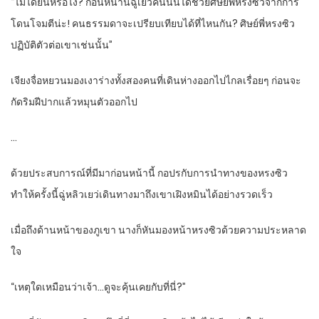
“ไม่ได้ยินหรือไง? ก่อนหน้านี้ฉู่เยว่คนนั้นได้ช่วยศิษย์พี่หรงซิวจากการ
โดนโจมตีน่ะ! คนธรรมดาจะเปรียบเทียบได้ที่ไหนกัน? ศิษย์พี่หรงซิว
ปฏิบัติตัวต่อเขาเช่นนั้น”
เจียงจื่อหยวนมองเงาร่างทั้งสองคนที่เดินห่างออกไปไกลเรื่อยๆ ก่อนจะ
กัดริมฝีปากแล้วหมุนตัวออกไป
…
ด้วยประสบการณ์ที่มีมาก่อนหน้านี้ กอปรกับการนำทางของหรงซิว
ทำให้ครั้งนี้ฉู่หลิวเยว่เดินทางมาถึงเขาเฝิงหมินได้อย่างรวดเร็ว
เมื่อถึงด้านหน้าของภูเขา นางก็หันมองหน้าหรงซิวด้วยความประหลาด
ใจ
“เหตุใดเหมือนว่าเจ้า…ดูจะคุ้นเคยกับที่นี่?”