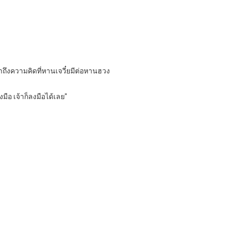
าถึงความคิดที่หานเจวี๋ยมีต่อหานฮวง
มือ เจ้าก็ลงมือได้เลย”