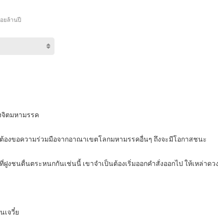
้อยล้านปี
วงจิตมหามรรค
ยังคงต้องขอความร่วมมือจากอาณาเขตโลกมหามรรคอื่นๆ ถึงจะมีโอกาสชนะ
ูงชนตื่นตระหนกกันเช่นนี้ เขาจำเป็นต้องเริ่มออกคำสั่งออกไป ให้เหล่า
นเจวี๋ย