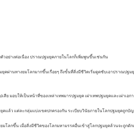
ยตัวอย่างต่อเนื่อง ปราณปฐมยุคภายในโลกก็เพิ่มพูนขึ้นเช่นกัน
มยุคผ่านทางยมโลกมากขึ้นเรื่อยๆ ถึงขั้นที่สิ่งมีชีวิตเริ่มดูดซับเอาปราณปฐ
งไปเสีย มอบให้เป็นหน้าที่ของเหล่าเทพมารปฐมยุค เผ่าเทพปฐมยุคและเผ่าเอกา
ุคแล้ว แต่ละกลุ่มแบ่งเขตปกครองกัน ระเบียบวินัยภายในโลกปฐมยุคถูกบัญญั
ยมโลกขึ้น เมื่อสิ่งมีชีวิตของโลกมหามรรคอื่นเข้าสู่โลกปฐมยุคล้วนจะถูกดั