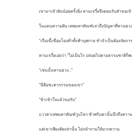
เขามาเข้าฝันน้อยครั้งยิ่ง หานเจวี๋ยจึงตอบรับคำขอเ
ในแดนความฝัน เทพมหาทัณฑ์เล่าถึงปัญหาที่หานฮวง
“เรื่องนี้เชื่อมโยงทั่วทั้งฟ้าบุพกาล ข้าจำเป็นต้อ
หานเจวี๋ยเอ่ยว่า “ไม่เป็นไร ปล่อยไปตามธรรมชาติก็พอ 
“เช่นนั้นหานฮวง…”
“นี่คือชะตากรรมของเขา”
“ข้าเข้าใจแล้วขอรับ”
แววตาเทพมหาทัณฑ์วูบไหว ชั่วพริบตานั้นนึกถึงความ
แต่เขาเพียงคิดเท่านั้น ไม่กล้าถามให้มากความ