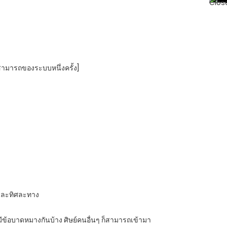
มสามารถของระบบหนึ่งครั้ง]
คนละทิศละทาง
มีข้อบาดหมางกันบ้าง ศิษย์คนอื่นๆ ก็สามารถเข้ามา