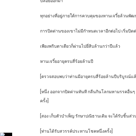
ปล่อยออกมา
ทุกอย่างที่อยู่ภายใต้การควบคุมของหานเจวี๋ยล้วนพัฒ
การปิดด่านของเขาไม่มีกำหนดเวลาอีกต่อไป เริ่มปิด
เพียงพริบตาเดียวก็ผ่านไปยี่สิบล้านกว่าปีแล้ว
หานเจวี๋ยอายุครบสี่ร้อยล้านปี
[ตรวจสอบพบว่าท่านมีอายุครบสี่ร้อยล้านปีบริบูรณ์แล้ว 
[หนึ่ง ออกจากปิดด่านทันที กลืนกินโลกมหามรรคอื่น
ครั้ง]
[สอง เก็บตัวบำเพ็ญ รักษาปณิธานเดิม จะได้รับชิ้นส
[ท่านได้รับสวรรค์ประทานโชคหนึ่งครั้ง]