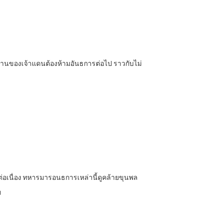
นานของเจ้าแดนต้องห้ามอันธการต่อไป ราวกับไม่
่อเนื่อง ทหารมารอนธการเหล่านี้ดูคล้ายขุนพล
ย