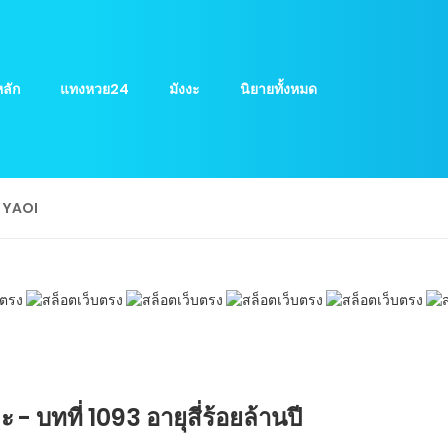
ลัก
แทงหวย24
มังงะ
นิยายทั้งหมด
ย YAOI
 บทที่ 1093 อายุสี่ร้อยล้านปี