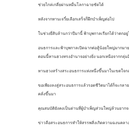
ช่วยไกล่เกลี่ยผ่านหมื่นโลกาฉายชัดได้
หลังจากหานเจวี๋ยเลือกเสร็จก็ฝึกบำเพ็ญต่อไป
ในช่วงยี่สิบล้านกว่าปีมานี้ ฟ้าบุพกาลเรียกได้ว่าตกอยู
อนธการและฟ้าบุพกาลเปิดฉากต่อสู้น้อยใหญ่มากมายหลา
ตอนนี้หานฮวงทรงอำนาจอย่างยิ่ง นอกเหนือจากกลุ่มอิ
หานฮวงสร้างสระอนธการแห่งหนึ่งขึ้นมาในเขตใจกล
ขอเพียงลงสู่สระอนธการแล้วรอดชีวิตมาได้ก็จะกลายเป็
คลั่งขึ้นมา
คุณสมบัติยังคงเป็นด่านที่ผู้บำเพ็ญส่วนใหญ่ล้วนยากจะก้
ข่าวลือสระอนธการทำให้สรรพสิ่งเกิดความฉงนคลาง