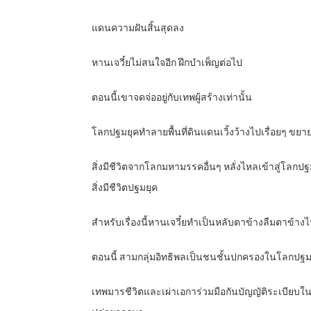
แดนความฝันสิ้นสุดลง
หานเจวี๋ยไม่สนใจอีก ฝึกบำเพ็ญต่อไป
ตอนนี้เขาจดจ่ออยู่กับเทพผู้สร้างเท่านั้น
โลกปฐมยุคทำลายพื้นที่ดินแดนเวิ้งว้างไปเรื่อยๆ ขยา
สิ่งมีชีวิตจากโลกมหามรรคอื่นๆ หลั่งไหลเข้าสู่โลกปฐ
สิ่งมีชีวิตปฐมยุค
สำหรับเรื่องนี้หานเจวี๋ยทำเป็นหลับตาข้างลืมตาข้า
ตอนนี้ สามกลุ่มอิทธิพลเป็นชนชั้นปกครองในโลกปฐมย
เทพมารชีวิตและเผ่าเอการ่วมมือกันบัญญัติระเบียบใน