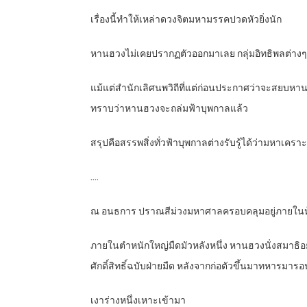
เรื่องนี้ทำให้เหล่าดวงจิตมหามรรคปวดหัวยิ่งนัก
หานฮวงไม่เคยปรากฏตัวออกมาเลย กลุ่มอิทธิพลต่างๆ 
แม้แต่สำนักเลิศนพวิถีที่แต่ก่อนประกาศว่าจะสยบห
ทราบว่าหานฮวงจะถล่มฟ้าบุพกาลแล้ว
สรุปคือสรรพสิ่งทั่วฟ้าบุพกาลต่างรับรู้ได้ว่ามหาเคร
….
ณ อนธการ ปราณสีม่วงมหาศาลครอบคลุมอยู่ภายในห
ภายในตำหนักใหญ่มืดมัวหลังหนึ่ง หานฮวงนั่งสมาธิอ
ศักดิ์สิทธิ์ฉบับฝ่ายมืด หลังจากก่อตัวขึ้นมาทหารมา
เงาร่างหนึ่งเหาะเข้ามา