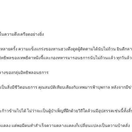
่ในความตึงเครียดอย่างยิ่ง
ยครั้ง ความแข็งแกร่งของหานฮวงดึงดูดผู้ติดตามได้นับไม่ถ้วน ยินดีกลายเ
ทธิพลของเทพธิดาหมิงจี้และกองทหารมารอนธการนับไม่ถ้วนแล้ว ทุกวันล้วนจะ
างของกลุ่มอิทธิพลอนธการ
นสิ่งมีชีวิตอนธการ คุณสมบัติเทียบเคียงกับเทพมารฟ้าบุพกาล หลังจากมีข่า
าวข้ามไปได้ ไม่ว่าจะเป็นผู้บำเพ็ญที่ฝึกด้วยวิถีใดล้วนมีอุปสรรคเช่นนี้ทั้งสิ
แคลง แต่พอมีคนทำสำเร็จความคลางแคลงก็เปลี่ยนแปลงเป็นความบ้าคลั่ง