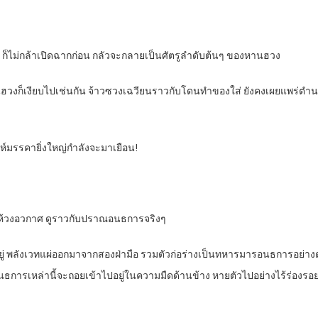
ก็ไม่กล้าเปิดฉากก่อน กลัวจะกลายเป็นศัตรูลำดับต้นๆ ของหานฮวง
านฮวงก็เงียบไปเช่นกัน จ้าวซวงเฉวียนราวกับโดนทำของใส่ ยังคงเผยแพร่ตำ
าะห์มรรคายิ่งใหญ่กำลังจะมาเยือน!
้วงอวกาศ ดูราวกับปราณอนธการจริงๆ
ยู่ พลังเวทแผ่ออกมาจากสองฝ่ามือ รวมตัวก่อร่างเป็นทหารมารอนธการอย่างต
รอนธการเหล่านี้จะถอยเข้าไปอยู่ในความมืดด้านข้าง หายตัวไปอย่างไร้ร่องรอ