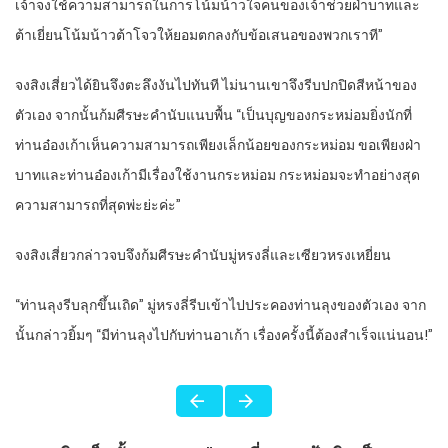
เจ้าจงใช้ความสามารถในการโน้มน้าวใจคนของเจ้าช่วยฝ่าบาทและ
ต้าเยี่ยนโน้มน้าวต้าโจวให้ยอมตกลงกับข้อเสนอของพวกเราที”
จงสิงเสี่ยวได้ยินจึงตะลึงงันไปทันที ไม่นานเขาจึงรีบปกปิดสีหน้าของ
ตัวเอง จากนั้นก้มศีรษะคำนับแนบพื้น “เป็นบุญของกระหม่อมยิ่งนักที่
ท่านอ๋องเก้าเห็นความสามารถเพียงเล็กน้อยของกระหม่อม ขอเพียงฝ่า
บาทและท่านอ๋องเก้ามีเรื่องใช้งานกระหม่อม กระหม่อมจะทำอย่างสุด
ความสามารถที่สุดพ่ะย่ะค่ะ”
จงสิงเสี่ยวกล่าวจบจึงก้มศีรษะคำนับมู่หรงลี่และเซียวหรงเหยี่ยน
“ท่านลุงรีบลุกขึ้นเถิด” มู่หรงลี่รีบเข้าไปประคองท่านลุงของตัวเอง จาก
นั้นกล่าวยิ้มๆ “มีท่านลุงไปกับท่านอาเก้า เรื่องครั้งนี้ต้องสำเร็จแน่นอน!”