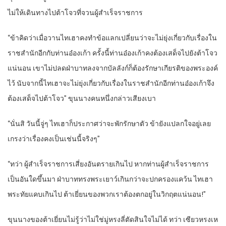
ไม่ให้เดินทางไปต้าโจวที่จวนผู้สำเร็จราชการ
“ข้าคิดว่าเมื่อวานไทเฮาคงทำข้อแลกเปลี่ยนว่าจะไม่ยุ่งเกี่ยวกับเรื่องใน
ราชสำนักอีกกับท่านอ๋องเก้า ครั้งนี้ท่านอ๋องเก้าคงต้องเสด็จไปยังต้าโจว
แน่นอน เขาไม่ปลดฝ่าบาทลงจากบัลลังก์ก็ต้องรักษาเกียรติของพระองค์
ไว้ นับจากนี้ไทเฮาจะไม่ยุ่งเกี่ยวกับเรื่องในราชสำนักอีกท่านอ๋องเก้าจึง
ต้องเสด็จไปต้าโจว” ขุนนางคนหนึ่งกล่าวเสียงเบา
“นั่นสิ วันนี้จู่ๆ ไทเฮาก็ประกาศว่าจะพักรักษาตัว ข้ายังแปลกใจอยู่เลย
เกรงว่าเรื่องคงเป็นเช่นนี้จริงๆ”
“ทว่า ผู้สำเร็จราชการเสี่ยงอันตรายเกินไป หากท่านผู้สำเร็จราชการ
เป็นอันใดขึ้นมา ฝ่าบาททรงพระเยาว์เกินกว่าจะปกครองแคว้น ไทเฮา
พระทัยแคบเกินไป ต้าเยี่ยนของพวกเราต้องตกอยู่ในวิกฤตแน่นอน!”
ขุนนางของต้าเยี่ยนไม่รู้ว่าไม่ใช่มู่หรงลี่ตัดสินใจไม่ได้ ทว่า เซียวหรงเห