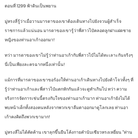
ตอนที่ 1299 ฟ้าดินเป็นพยาน
มู่หรงลี่รู้ว่าเมื่อวานมารดาของเขาต้องเดินทางไปยังจวนผู้สำเร็จ
ราชการแล้วแน่นอน มารดาของเขารู้ว่าพี่สาวไป๋คลอดลูกฝาแฝดชาย
หญิงของท่านอาเก้าออกมา!
ทว่า มารดาของเขาไม่รู้ว่าท่านอาเก้ากับพี่สาวไป๋ไม่ได้ทะเลาะกันจริงๆ
นี่เป็นเพียงละครฉากหนึ่งเท่านั้น!
แม้การที่มารดาของเขาขอร้องให้ท่านอาเก้าเดินทางไปยังต้าโจวทั้งๆ ที่
รู้ว่าท่านอาเก้าและพี่สาวไป๋แตกหักกันแล้วจะดูทำเกินไป ทว่า ความ
จริงการจัดการเช่นนี้ตรงกับใจของท่านอาเก้ามาก ท่านอาเก้ายังไม่ได้
พบหน้าเด็กทั้งสองคนหลังจากพวกเขาลืมตาออกมาดูโลกเลย ท่านอา
เก้าคงคิดถึงพวกเขามาก!
มู่หรงลี่ไม่ได้คัดค้าน เขาลุกขึ้นยืนโค้งกายคำนับเซียวหรงเหยี่ยน “ท่าน