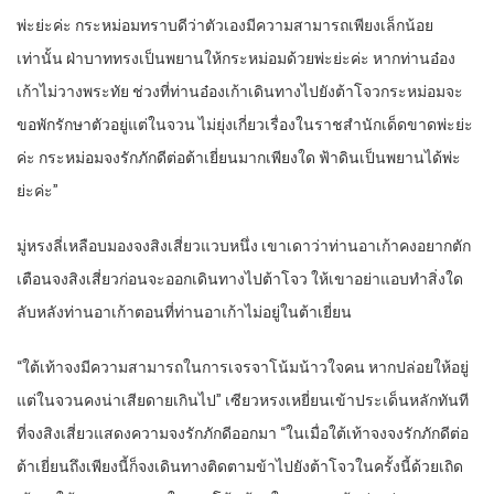
พ่ะย่ะค่ะ กระหม่อมทราบดีว่าตัวเองมีความสามารถเพียงเล็กน้อย
เท่านั้น ฝ่าบาททรงเป็นพยานให้กระหม่อมด้วยพ่ะย่ะค่ะ หากท่านอ๋อง
เก้าไม่วางพระทัย ช่วงที่ท่านอ๋องเก้าเดินทางไปยังต้าโจวกระหม่อมจะ
ขอพักรักษาตัวอยู่แต่ในจวน ไม่ยุ่งเกี่ยวเรื่องในราชสำนักเด็ดขาดพ่ะย่ะ
ค่ะ กระหม่อมจงรักภักดีต่อต้าเยี่ยนมากเพียงใด ฟ้าดินเป็นพยานได้พ่ะ
ย่ะค่ะ”
มู่หรงลี่เหลือบมองจงสิงเสี่ยวแวบหนึ่ง เขาเดาว่าท่านอาเก้าคงอยากตัก
เตือนจงสิงเสี่ยวก่อนจะออกเดินทางไปต้าโจว ให้เขาอย่าแอบทำสิ่งใด
ลับหลังท่านอาเก้าตอนที่ท่านอาเก้าไม่อยู่ในต้าเยี่ยน
“ใต้เท้าจงมีความสามารถในการเจรจาโน้มน้าวใจคน หากปล่อยให้อยู่
แต่ในจวนคงน่าเสียดายเกินไป” เซียวหรงเหยี่ยนเข้าประเด็นหลักทันที
ที่จงสิงเสี่ยวแสดงความจงรักภักดีออกมา “ในเมื่อใต้เท้าจงจงรักภักดีต่อ
ต้าเยี่ยนถึงเพียงนี้ก็จงเดินทางติดตามข้าไปยังต้าโจวในครั้งนี้ด้วยเถิด