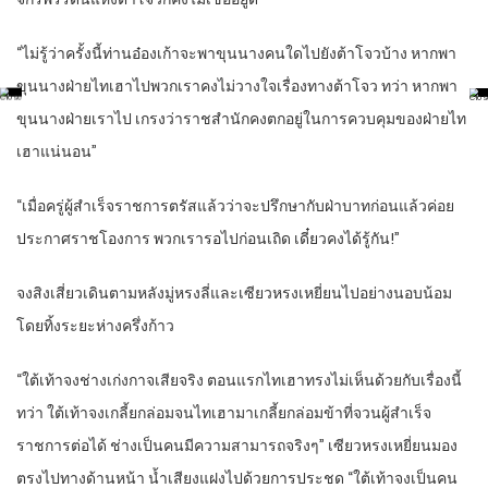
“ไม่รู้ว่าครั้งนี้ท่านอ๋องเก้าจะพาขุนนางคนใดไปยังต้าโจวบ้าง หากพา
ขุนนางฝ่ายไทเฮาไปพวกเราคงไม่วางใจเรื่องทางต้าโจว ทว่า หากพา
ขุนนางฝ่ายเราไป เกรงว่าราชสำนักคงตกอยู่ในการควบคุมของฝ่ายไท
เฮาแน่นอน”
“เมื่อครู่ผู้สำเร็จราชการตรัสแล้วว่าจะปรึกษากับฝ่าบาทก่อนแล้วค่อย
ประกาศราชโองการ พวกเรารอไปก่อนเถิด เดี๋ยวคงได้รู้กัน!”
จงสิงเสี่ยวเดินตามหลังมู่หรงลี่และเซียวหรงเหยี่ยนไปอย่างนอบน้อม
โดยทิ้งระยะห่างครึ่งก้าว
“ใต้เท้าจงช่างเก่งกาจเสียจริง ตอนแรกไทเฮาทรงไม่เห็นด้วยกับเรื่องนี้
ทว่า ใต้เท้าจงเกลี้ยกล่อมจนไทเฮามาเกลี้ยกล่อมข้าที่จวนผู้สำเร็จ
ราชการต่อได้ ช่างเป็นคนมีความสามารถจริงๆ” เซียวหรงเหยี่ยนมอง
ตรงไปทางด้านหน้า น้ำเสียงแฝงไปด้วยการประชด “ใต้เท้าจงเป็นคน