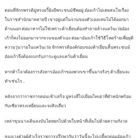
ตอนที่จักรพรรดิมู่หรงอวี้ยังมีพระชนม์ชีพอยู่ อ๋องเก้าไม่เคยสนใจเรื่อง
ในราชสำนักมาหลายปี เขาอยู่แต่ในจวนของตัวเองแทบไม่ได้ออกมา
ด้านนอก ต่อมาหากไม่ใช่เพราะต้าเยี่ยนต้องทำลายล้างแคว้นเว่ยอ๋อง
เก้าก็คงไม่ออกมาจากจวนของตัวเอง ต่อมาอ๋องเก้าใช้วิธีโหดร้ายเพื่อยุติ
ความวุ่นวายในแคว้นเว่ย จักรพรรดิองค์ก่อนของต้าเยี่ยนสิ้นพระชนม์
อ๋องเก้าจึงต้องแบกรับภาระดูแลแคว้นต้าเยี่ยน
หากต้าโจวต้องการสังหารอ๋องเก้าของพวกเขาขึ้นมาจริงๆ ต้าเยี่ยนจะ
ทำเช่นไร…
หลังจากว่าราชการตอนเช้าเสร็จ มู่หรงลี่ไปเยี่ยมไทเฮาที่ตำหนักพร้อม
กับเซียวหรงเหยี่ยนและจงสิงเสี่ยว
เหล่าขุนนางเดินลงบันไดหยกไปด้วยใบหน้าที่เต็มไปด้วยความกังวล
ขุนนางฝ่ายผู้สำเร็จราชการปรึกษากันว่าวันนี้จะไปเกลี้ยกล่อมอ๋องเก้า