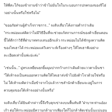
ให้พี่สะใภ้ของข้าถามข้าว่าข้าไม่มั่นใจในระบอบการปกครองของจีโฮ่
วอย่างนั้นหรือใช่หรือไม่”
“ขออภัยท่านผู้สำเร็จราชการ…” จงสิงเสี่ยวโค้งกายต่ำกว่าเดิม
“กระหม่อมแค่คิดว่าไม่มีวิธีอื่นที่จะช่วยแก้สถานการณ์ของต้าเยี่ยนตอน
นี้ได้ดีกว่าวิธีที่ฝ่าบาททรงเสนออีกแล้ว กระหม่อมไม่ได้ชักจูงความคิด
ของไทเฮาได้ กระหม่อมแค่วิเคราะห์เรื่องต่างๆ ให้ไทเฮาฟังอย่าง
ละเอียดเท่านั้นพ่ะย่ะค่ะ”
“เช่นนั้น…” มู่หรงเหยี่ยนยกยิ้มมุมปากกว้างกว่าเดิมด้วยแววตาเย็นชา
“ใต้เท้าจงเป็นคนออกความคิดให้ไทเฮาส่งข้าไปยังต้าโจวด้วยใช่หรือ
ไม่ ใต้เท้าจงคิดว่าเมื่อข้าจากไปแล้วราชสำนักต้าเยี่ยนจะอยู่ในการ
ควบคุมของใต้เท้าจงอย่างนั้นหรือ”
จงสิงเสี่ยวได้ยินคำกล่าวนี้จึงรีบคุกเข่าลงบนพื้นทันที “ฝ่าบาท ท่านอ๋อง
เก้า ต่อให้กระหม่อมมีความกล้ามากเพียงใดก็ไม่กล้าคิดเช่นนั้นแน่นอน