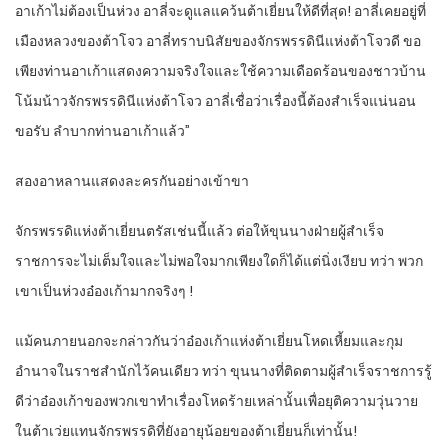
อาเก้าไม่ต้องเป็นห่วง อาลี่จะดูแลแคว้นต้าเยี่ยนให้ดีที่สุด! อาลี่เคยอยู่ที่
เมืองหลวงของต้าโจว อาลี่ทราบนิสัยของจักรพรรดินีแห่งต้าโจวดี ขอ
เพียงท่านอาเก้าแสดงความจริงใจและใช้ความเดือดร้อนของชาวบ้าน
โน้มน้าวจักรพรรดินีแห่งต้าโจว อาลี่เชื่อว่าเรื่องนี้ต้องสำเร็จแน่นอน
ขอรับ ลำบากท่านอาเก้าแล้ว”
สองอาหลานแสดงละครกันอย่างเข้าขา
จักรพรรดิแห่งต้าเยี่ยนตรัสเช่นนี้แล้ว ต่อให้ขุนนางฝ่ายผู้สำเร็จ
ราชการจะไม่เต็มใจและไม่พอใจมากเพียงใดก็ได้แต่นิ่งเงียบ ทว่า พวก
เขาเป็นห่วงอ๋องเก้ามากจริงๆ !
แม้คนภายนอกจะกล่าวกันว่าอ๋องเก้าแห่งต้าเยี่ยนโหดเหี้ยมและกุม
อำนาจในราชสำนักไว้คนเดียว ทว่า ขุนนางที่ติดตามผู้สำเร็จราชการรู้
ดีว่าอ๋องเก้าของพวกเขาทำเรื่องโหดร้ายเหล่านั้นเพื่อยุติความวุ่นวาย
ในต้าเว่ยแทนจักรพรรดิที่ยังอายุน้อยของต้าเยี่ยนก็เท่านั้น!