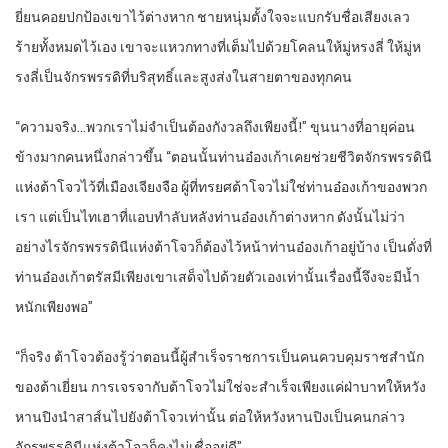
ยี่ยนคอยปกป้องเขาไว้ต่างหาก ชายหนุ่มตั้งใจจะแบกรับชื่อเสียงเลว
ร้ายทั้งหมดไว้เอง เขาจะแหวกทางที่เต็มไปด้วยโคลนให้มู่หรงลี่ ให้มู่ห
รงลี่เป็นจักรพรรดิที่บริสุทธิ์และสูงส่งในสายตาของทุกคน
“ความจริง…พวกเราไม่จำเป็นต้องกังวลถึงเพียงนี้!” ขุนนางที่อายุค่อน
ข้างมากคนหนึ่งกล่าวขึ้น “ตอนนั้นท่านอ๋องเก้าเคยช่วยชีวิตจักรพรรดินี
แห่งต้าโจวไว้ที่เมืองเจียงจือ ผู้ที่ทรยศต้าโจวไม่ใช่ท่านอ๋องเก้าของพวก
เรา แต่เป็นไทเฮาที่แอบทำลับหลังท่านอ๋องเก้าต่างหาก ดังนั้นไม่ว่า
อย่างไรจักรพรรดินีแห่งต้าโจวก็ต้องไว้หน้าท่านอ๋องเก้าอยู่บ้าง เป็นดั่งที่
ท่านอ๋องเก้าตรัสมีเพียงเขาเสด็จไปด้วยตัวเองเท่านั้นเรื่องนี้จึงจะมีน้ำ
หนักเพียงพอ”
“ก็จริง ต้าโจวต้องรู้ว่าตอนนี้ผู้สำเร็จราชการเป็นคนควบคุมราชสำนัก
ของต้าเยี่ยน การเจรจากับต้าโจวไม่ใช่จะสำเร็จเพียงแค่ฝ่าบาทให้หวัง
หานปิงนำสาส์นไปยังต้าโจวเท่านั้น ต่อให้หวังหานปิงเป็นคนกล่าว
จักรพรรดินีแห่งต้าโจวก็คงไม่เชื่ออยู่ดี”