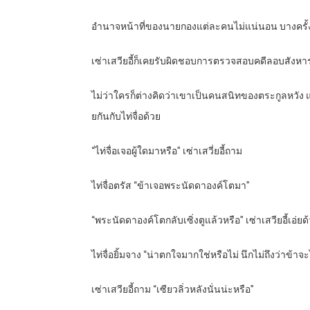
อำนาจหน้าที่ของนายกองแต่ละคนไม่แน่นอน บางครั้
เซ่าเสวียอี้ก็เคยรับผิดชอบการตรวจสอบคดีลอบสังหาร
ไม่ว่าใครก็ต่างคิดว่าเขาเป็นคนสนิทของตระกูลหวัง แ
ยกันกับไท่จื่อด้วย
“ไท่จื่อเจอผู้ใดมาหรือ” เซ่าเสวี่ยอี้ถาม
ไท่จื่อตรัส “ข้าเจอพระนัดดาองค์โตมา”
“พระนัดดาองค์โตกลับเซิ่งตูแล้วหรือ” เซ่าเสวียอี้เอ่
ไท่จื่อยิ้มจาง “น่าตกใจมากใช่หรือไม่ นึกไม่ถึงว่าข้า
เซ่าเสวียอี้ถาม “เซียวลิ่วหลังนั่นน่ะหรือ”