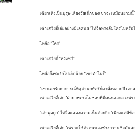
เซียวเหิงเป็นบุรุษ เสียงวัยเด็กของเขาจะเหมือนยามนี้ไ
เซ่าเสวียอี้เอ่ยอย่างมีเลศนัย “ไท่จื่อทรงลืมใครไปหรือไ
ไท่จื่อ “ใคร”
เซ่าเสวียอี้ “หวังซวี่”
ไท่จื่ออึ้งชะงักไปเล็กน้อย “เขาทำไมรึ”
“เขาเคยรักษาการณ์ที่สุสานกษัตริย์มาตั้งหลายปี เคยส
เซ่าเสวียอี้เอ่ย “ฝ่าบาททรงไม่ชอบที่มีคนหลอกลวงพระองค
“เจ้าพูดถูก” ไท่จื่อแสดงความเห็นด้วยยิ่ง “เพียงแต่ม
เซ่าเสวียอี้เอ่ย “เพราะใช้ตัวตนของซ่างกวานชิ่งมั