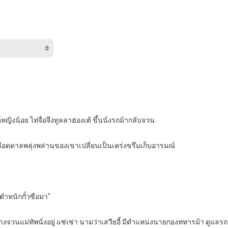
งน้อย ไท่จื่อจึงทูลลาฮ่องเต้ ขึ้นนั่งรถม้ากลับจวน
ดือดดาลพลุ่งพล่านของเขาเปลี่ยนเป็นเคร่งขรึมเก็บอารมณ์
ี่ตำหนักกั๋วซือมา”
างจวนแม่ทัพนั่งอยู่ แซ่เซ่า นามว่าเสวียอี้ มีตำแหน่งนายกองทหารม้า ดูแล