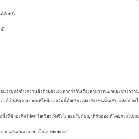
ด้อีกหรือ
ม่”
อนวรยุทธ์ซ่างกวานชิ่งด้วยตัวเอง หากว่ากันเรื่องสามารถแยกแยะซ่างกวานชิ่ง
์เป็นที่สุด หากคนที่ไท่จื่อเจอวันนี้คือเซียวเหิงจริง เช่นนั้นเซียวเหิงก็ต้องโ
ีข้อหนึ่งที่ข้ายังคิดไม่ตก ไยเซียวเหิงจึงไม่ยอมรับนับญาติกับฮ่องเต้โดยตรงไ
นสะดวกแสนสะดวกอย่างไรเล่าพ่ะย่ะค่ะ”