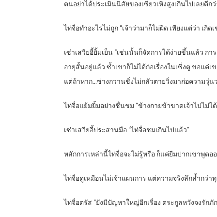
ตนอย่าได้ประเมินนิสัยของเซียวเหิงสูงเกินไปเลยดีกว่า
ไท่จื่อทำอะไรไม่ถูก “เจ้าว่ามาก็ไม่ผิด เพียงแต่ว่า เกิ
เซ่าเสวียอี้ยิ้มเย็น “เช่นนั้นก็จัดการได้ง่ายขึ้นแล้ว
อายุสั้นอยู่แล้ว ซ้ำเขาก็ไม่ได้ก่อเรื่องในเซิ่งตู ขอ
แต่ถ้าหาก…ซ่างกวานชิ่งไม่กลัวตายวิ่งมาก่อความวุ่นวา
ไท่จื่อแย้มยิ้มอย่างชื่นชม “ข้างกายข้าขาดเจ้าไปไม่ได้
เซ่าเสวียอี้ประสานมือ “ไท่จื่อชมเกินไปแล้ว”
หลักการเหล่านี้ไท่จื่อจะไม่รู้หรือ ก็แค่ยืมปากเขาพูดอ
ไท่จื่อดูเหมือนไม่เจ้าแผนการ แต่ความจริงลึกล้ำกว่า
ไท่จื่อตรัส “ยังมีปัญหาใหญ่อีกเรื่อง ตระกูลหวังจงรัก