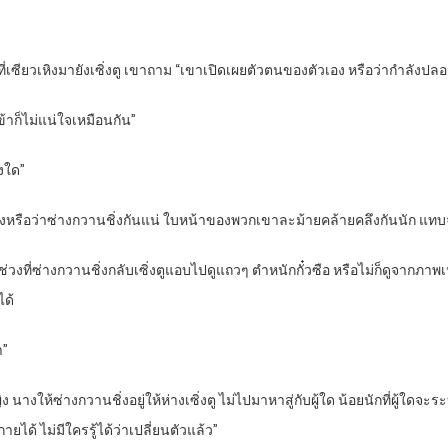
่องที่เซียวเหิงมายังเซิ่งตู เขาถาม “เขาเปิดเผยตัวตนของตัวเอง หรือว่ากำลังปล
ข้าก็ไม่แน่ใจเหมือนกัน”
องใด”
ยวเหิงหรือว่าซ่างกวานชิ่งกันแน่ ใบหน้าของพวกเขาละม้ายคล้ายคลึงกันนัก 
ยช่วงที่ซ่างกวานชิ่งกลับเซิ่งตูแอบไปดูแถวๆ ตำหนักกั๋วซือ หรือไม่ก็ดูจากภ
ได้
า”
ิง นางให้ซ่างกวานชิ่งอยู่ให้ห่างเซิ่งตู ไม่ไปมาหาสู่กับผู้ใด น้อยนักที่ผู้ใ
ได้ ไม่มีใครรู้ได้ว่าเปลี่ยนตัวแล้ว”