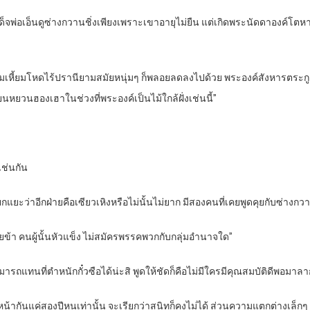
ด็จพ่อเอ็นดูซ่างกวานชิ่งเพียงเพราะเขาอายุไม่ยืน แต่เกิดพระนัดดาองค์โตหาย ‘
น ความเหี้ยมโหดไร้ปรานียามสมัยหนุ่มๆ ก็พลอยลดลงไปด้วย พระองค์สังหารตร
ยวนฮองเฮาในช่วงที่พระองค์เป็นไม้ใกล้ฝั่งเช่นนี้”
เช่นกัน
แยกแยะว่าอีกฝ่ายคือเซียวเหิงหรือไม่นั้นไม่ยาก มีสองคนที่เคยพูดคุยกับซ่างกวาน
ช่วยข้า คนผู้นั้นหัวแข็ง ไม่สมัครพรรคพวกกับกลุ่มอำนาจใด”
ามารถแทนที่ตำหนักกั๋วซือได้น่ะสิ พูดให้ชัดก็คือไม่มีใครมีคุณสมบัติดีพอมา
พบหน้ากันแค่สองปีหนเท่านั้น จะเรียกว่าสนิทก็คงไม่ได้ ส่วนความแตกต่างเล็กๆ 