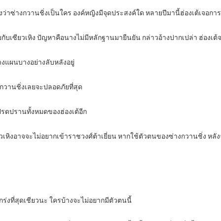
ไปถึงว่าซ่างกวานชิ่งเป็นใคร องค์หญิงมีจุดประสงค์ใด หลายปีมานี้ฮ่องเต้เ
กับเซียวเหิง ปัญหาคือนางไม่มีหลักฐานมายืนยัน กล่าวอ้างปากเปล่า ฮ่องเต้จ
วางแผนบางอย่างลับหลังอยู่
งกวานชิ่งเลยจะปลอดภัยที่สุด
ปรดปรานทั้งหมดของฮ่องเต้อีก
ทีเซียวเหิงอาจจะไม่อยากเข้าราชวงศ์ต้าเยี่ยน หากใช้ตัวตนของซ่างกวานชิ่ง 
กร่งที่สุดเชียวนะ ใครบ้างจะไม่อยากมีตัวตนนี้