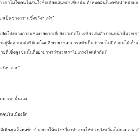
 เขาไม่ใช่คนไม่สนใจชื่อเสียงเงินทองเพียงนั้น ทั้งหมดมันก็แค่ชั่งน้ำหนักผลด
ดเขาเป็นซ่างกวานชิ่งจริงๆ เล่า”
 การเปิดโปงซ่างกวานชิ่งง่ายดายเสียยิ่งว่าเปิดโปงเซียวเหิงอีก ก่อนหน้านี้พวก
แค่เขาอยู่ที่สุสานกษัตริย์แต่โดยดี พวกเราสามารถทำเป็นว่าเขาไม่มีตัวตนได้ ต
ยที่เซิ่งตู เช่นนั้นก็อย่ามาหาว่าพวกเราไม่เกรงใจแล้วกัน!”
จริงๆ ด้วย”
อกมาเท่านั้นเอง
ทุกคนในเมืองอีก
ภักดีเพียงเสด็จพ่อข้า ข้าอยากให้หวังซวี่มาทำงานให้ข้า หวังซวี่คงไม่ยอมตกลง