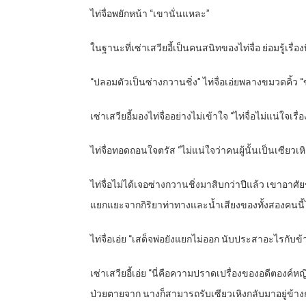
ไท่จื่อพยักหน้า “เขานั่นแหละ”
ในฐานะที่เซ่าเสวียอี้เป็นคนสนิทของไท่จื่อ ย่อมรู้เรื
“ปลอมตัวเป็นซ่างกวานชิ่ง” ไท่จื่อเอ่ยพลางขมวดคิ้ว “
เซ่าเสวียอี้มองไท่จื่ออย่างไม่เข้าใจ “ไท่จื่อไม่แน่ใจเรื่
ไท่จื่อทอดถอนใจตรัส “ไม่แน่ใจว่าคนผู้นั้นเป็นเซี
ไท่จื่อไม่ได้เจอซ่างกวานชิ่งมาสิบกว่าปีแล้ว เขาอาศั
แยกแยะจากกิริยาท่าทางและน้ำเสียงของทั้งสองคนนี้
ไท่จื่อเอ่ย “เสด็จพ่อยังแยกไม่ออก นับประสาอะไรกับข้
เซ่าเสวียอี้เอ่ย “นี่คือความปราดเปรื่องของอดีตองค์หญ
ป่วยตายจาก นางก็สามารถรับเซียวเหิงกลับมาอยู่ข้างกาย