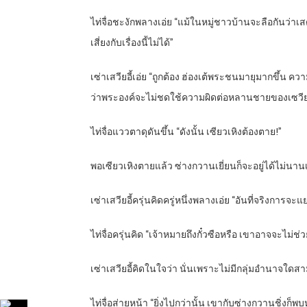
ไท่จื่อชะงักพลางเอ่ย “แม้ในหมู่ชาวบ้านจะลือกันว่าเส
เสี่ยงกับเรื่องนี้ไม่ได้”
เซ่าเสวียอี้เอ่ย “ถูกต้อง ฮ่องเต้พระชนมายุมากขึ้
ว่าพระองค์จะไม่ชดใช้ความผิดต่อหลานชายของเซวียนห
ไท่จื่อแววตาดุดันขึ้น “ดังนั้น เซียวเหิงต้องตาย!”
พอเซียวเหิงตายแล้ว ซ่างกวานเยี่ยนก็จะอยู่ได้ไม่นาน
เซ่าเสวียอี้ครุ่นคิดครู่หนึ่งพลางเอ่ย “อันที่จริงการจะ
ไท่จื่อครุ่นคิด “เจ้าหมายถึงกั๋วซือหรือ เขาอาจจะไม่
เซ่าเสวียอี้คิดในใจว่า นั่นเพราะไม่มีกลุ่มอำนาจใดส
ไท่จื่อส่ายหน้า “ยิ่งไปกว่านั้น เขากับซ่างกวานชิ่งก็