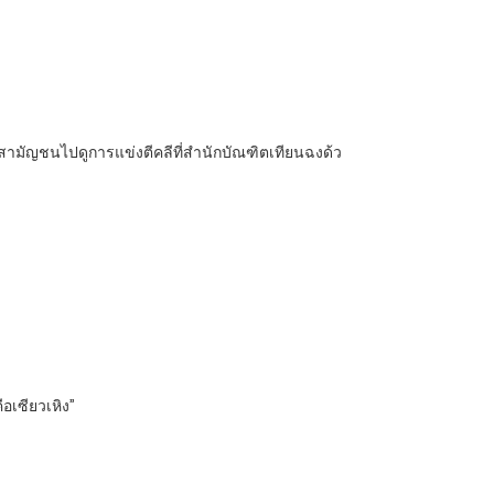
็นสามัญชนไปดูการแข่งตีคลีที่สำนักบัณฑิตเทียนฉงด้ว
ือเซียวเหิง”