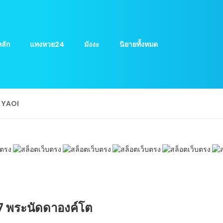
ลัก
แทงหวย24
มังงะ
นิยายทั้งหมด
ย YAOI
27 พระนัดดาองค์โต