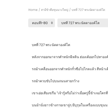
Home
สามีข้าคือขุนนางใหญ่
บทที่ 727 พระนัดดาองค์โต
บทที่ 727 พระนัดดาองค์โต
หลังจากออกมาจากตำหนักฉีหลิน ฮ่องเต้ออกไปหาองค์หญิ
รถม้าเคลื่อนออกจากตำหนักกั๋วซือไปไกลแล้ว สีหน้าเ
รถม้าควบขับไปบนถนนสายกว้าง
เขาเอ่ยเสียงขรึม “เจ้ารู้หรือไม่ว่าเมื่อครู่นี้ข้าเจอใครท
บนม้านั่งยาวข้างกายเขาจู่ๆ มีบุรุษในเครื่องแบบขุนน