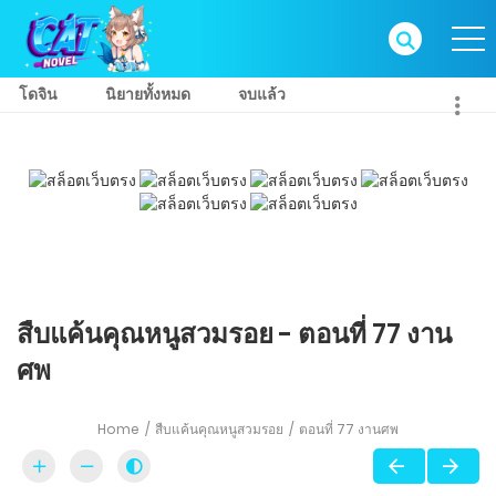
โดจิน
นิยายทั้งหมด
จบแล้ว
สืบแค้นคุณหนูสวมรอย - ตอนที่ 77 งาน
ศพ
Home
สืบแค้นคุณหนูสวมรอย
ตอนที่ 77 งานศพ