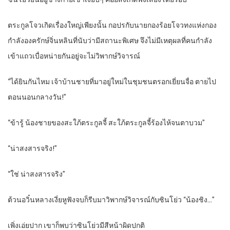
ตระกูลโจวเกิดเรื่องใหญ่เพียงนั้น กอปรกับนายกองร้อยโจวทงแห่งกอง
กำลังองครักษ์จิ่นหลินที่นับว่ามีสถานะพิเศษ จึงไม่มีเหตุผลที่คนกำลัง
เข้าแถวเบื่อหน่ายกันอยู่จะไม่วิพากษ์วิจารณ์
“ได้ยินกันไหม เจ้าบ้านชายที่มาอยู่ใหม่ในชุมชนตรอกเยี่ยนจื่อ ตายไป
ตอนนอนกลางวัน!”
“ข้ารู้ น้องชายของสะใภ้ตระกูลจี้ สะใภ้ตระกูลจี้ร้องไห้จนตาบวม”
“น่าสงสารจริง!”
“ใช่ น่าสงสารจริง”
ต้วนอวิ๋นหลางเงี่ยหูฟังจบก็รีบมาวิพากษ์วิจารณ์กับซินโย่ว “น้องชิง…”
เพิ่งเอ่ยปาก เขาก็พบว่าซินโย่วมีสีหน้าผิดปกติ