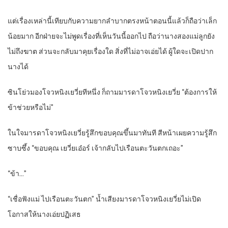
แต่เรื่องเหล่านี้เทียบกับความยากลำบากตรงหน้าตอนนี้แล้วก็ถือว่าเล็ก
น้อยมาก อีกฝ่ายจะไม่พูดเรื่องที่เห็นวันนี้ออกไป ถือว่านางสองแม่ลูกยัง
ไม่ถึงฆาต ส่วนจะกลับมาคุยเรื่องใด สิ่งที่ไม่อาจเอ่ยได้ ผู้ใดจะเปิดปาก
นางได้
ซินโย่วมองโจวหนิงเยวี่ยทีหนึ่ง ก็ถามมารดาโจวหนิงเยวี่ย “ต้องการให้
ข้าช่วยหรือไม่”
ในใจมารดาโจวหนิงเยวี่ยรู้สึกขอบคุณขึ้นมาทันที สีหน้าเผยความรู้สึก
ซาบซึ้ง “ขอบคุณ เยวี่ยเอ๋อร์ เจ้ากลับไปเรือนตะวันตกเถอะ”
“ข้า…”
“เชื่อฟังแม่ ไปเรือนตะวันตก” น้ำเสียงมารดาโจวหนิงเยวี่ยไม่เปิด
โอกาสให้นางเอ่ยปฏิเสธ