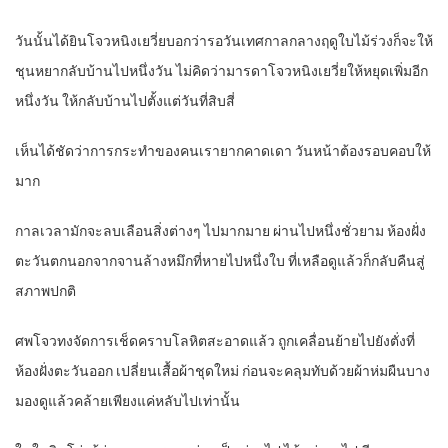
วันนั้นได้ยินโจวหนิงเยวี่ยบอกว่ารอวันเทศกาลกลางฤดูใบไม้ร่วงก็จะให้
ชุนหยากลับบ้านไปหนึ่งวัน ไม่คิดว่ามารดาโจวหนิงเยวี่ยให้หยุดเพิ่มอีก
หนึ่งวัน ให้กลับบ้านไปตั้งแต่วันที่สิบสี่
เห็นได้ชัดว่าการกระทำของคนเรายากคาดเดา วันหน้าต้องรอบคอบให้
มาก
กาลเวลามักจะลบเลือนสิ่งต่างๆ ไปมากมาย ผ่านไปหนึ่งชั่วยาม ห้องฝั่ง
ตะวันตกนอกจากจานล้างหมึกที่หายไปหนึ่งใบ ที่เหลือดูแล้วก็กลับคืนสู่
สภาพปกติ
ศพโจวทงจัดการเช็ดคราบโลหิตสะอาดแล้ว ถูกเคลื่อนย้ายไปยังตั่งที่
ห้องฝั่งตะวันออก เปลี่ยนเสื้อผ้าชุดใหม่ ก่อนจะคลุมทับด้วยผ้าห่มผืนบาง
มองดูแล้วคล้ายเพียงแค่หลับไปเท่านั้น