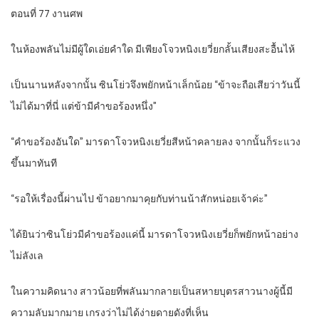
ตอนที่ 77 งานศพ
ในห้องพลันไม่มีผู้ใดเอ่ยคำใด มีเพียงโจวหนิงเยวี่ยกลั้นเสียงสะอื้นไห้
เป็นนานหลังจากนั้น ซินโย่วจึงพยักหน้าเล็กน้อย “ข้าจะถือเสียว่าวันนี้
ไม่ได้มาที่นี่ แต่ข้ามีคำขอร้องหนึ่ง”
“คำขอร้องอันใด” มารดาโจวหนิงเยวี่ยสีหน้าคลายลง จากนั้นก็ระแวง
ขึ้นมาทันที
“รอให้เรื่องนี้ผ่านไป ข้าอยากมาคุยกับท่านน้าสักหน่อยเจ้าค่ะ”
ได้ยินว่าซินโย่วมีคำขอร้องแค่นี้ มารดาโจวหนิงเยวี่ยก็พยักหน้าอย่าง
ไม่ลังเล
ในความคิดนาง สาวน้อยที่พลันมากลายเป็นสหายบุตรสาวนางผู้นี้มี
ความลับมากมาย เกรงว่าไม่ได้ง่ายดายดังที่เห็น