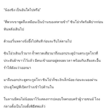
“น้องชิง เป็นอันใดไปหรือ”
“ที่พวกเขาพูดถึงเหมือนเป็นบ้านของสหายข้า!” ซินโย่วกัดริมฝีปากก่อน
หันหลังเดินไป
ต้วนอวิ๋นหลางนิ่งอึ้งไปทันที ก่อนจะรีบไล่ตามไป
ซินโย่วเดินเร็วมาก จ้ำพรวดเดียวมาถึงนอกประตูบ้านตระกูลโจวที่
ประดับผ้าขาวไว้แล้ว มีคนเข้าออกอยู่ตลอดเวลา พร้อมกับเสียงสะอื้น
ร่ำไห้ดังแว่วออกมา
มาถึงนอกประตูตระกูลโจว ซินโย่วก็ชะงักเล็กน้อย ก่อนจะมองผ่าน
ประตูใหญ่ที่เปิดกว้างเข้าไปด้านใน
ในลานมีคนไม่น้อยมาไว้แสดงการปลอบใจครอบครัวผู้วายชนม์ โถง
กลางตั้งเป็นโถงตั้งพิธีศพแล้ว