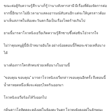
ขณะต่อสู้กับความรู้สึก นางก็รู้ว่านางสังหารสามี มีเรื่องที่ต้องจัดการต่อ
จากนี้อีกมาก ไม่มีเวลามาแสดงอารมณ์สับสนอีก แต่จะให้บุตรสาวต้อง
มาเห็นสภาพในห้องตะวันตก ถือเป็นเรื่องโหดร้ายเกินไป
ยามนี้มารดาโจวหนิงเยวี่ยเกิดความรู้สึกซาบซึ้งต่อซินโย่วจากใจ
ไม่ว่าคุณหนูผู้นี้มีเป้าหมายอันใด อย่างน้อยตอนนี้ก็พอจะช่วยเหลือนาง
ได้
นางต้องการใครสักคนช่วยเหลือนางในยามนี้
“ขอบคุณ ขอบคุณ” มารดาโจวหนิงเยวี่ยกล่าวขอบคุณอีกครั้ง ถึงตอนนี้
น้ำตาหยดหนึ่งเพิ่งจะค่อยๆไหลรินออกมา
โจวหนิงเยวี่ยร้องไห้วิ่งออกไป
กลิ่นคาวโลหิตคละคลุ้งอยู่ในห้องตะวันตก โจวทงยังคงอยู่ในลักษณะ