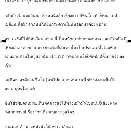
ในใจซินโย่วรู้ว่าแผนการควรค่อยเป็นค่อยไป ได้แต่จากไปเงียบๆ
กลับถึงเรือนตะวันออกร้านหนังสือ เรื่องแรกที่ซินโย่วทำก็คืออาบน้ำ
เปลี่ยนเสื้อผ้า จากนั้นก็หยิบกระดาษใบนั้นออกมาค่อยๆ อ่าน
ความจริงก็ไม่มีอันใดน่าอ่าน นี่เป็นหน้าสุดท้ายของจดหมายฉบับหนึ่ง มี
เพียงคำลงท้ายตามมารยาทไม่กี่คำเท่านั้น เป็นประเภทที่ไว้ลงท้าย
จดหมายส่วนใหญ่พวกนั้น เรื่องที่เดียวที่น่าสนใจก็คือชื่อที่ทิ้งท้ายไว้ ตง
เซิง
แต่คิดจะอาศัยแค่ชื่อ ไม่รู้แซ่ไปตามหาคนเช่นนี้ ช่างดังงมเข็มใน
มหาสมุทรโดยแท้
ซินโย่วพับจดหมายเก็บ จัดการสั่งให้ฟางหมัวมัวไปถนนจี๋เสียงฟาง
สังเกตการณ์เรื่องราวเกี่ยวกับตระกูลโจว
ยามพลบค่ำ ฟางหมัวมัวก็นำข่าวกลับมา