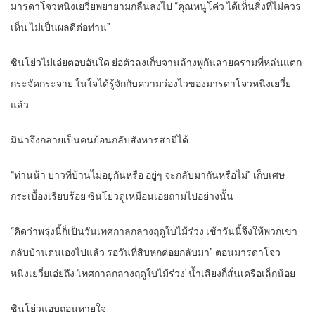
มารดาโจวหนิงเยวี่ยพยายามกลืนลงไป “คุณหนูโค่ว ได้เห็นสิ่งที่ไม่ควร
เห็น ไม่เป็นผลดีต่อท่าน”
ซินโย่วไม่เอ่ยตอบอันใด ย่อตัวลงเก็บจานล้างพู่กันลายครามที่หล่นแตก
กระจัดกระจาย ในใจได้รู้จักกับความว่องไวของมารดาโจวหนิงเยวี่ย
แล้ว
มิน่าจึงกลายเป็นคนย้อนกลับสังหารสามีได้
“ท่านน้า บ่าวที่บ้านไม่อยู่กันหรือ อยู่ๆ จะกลับมากันหรือไม่” เก็บเศษ
กระเบื้องเรียบร้อย ซินโย่วดูเหมือนเอ่ยถามไปอย่างนั้น
“คิดว่าพรุ่งนี้ก็เป็นวันเทศกาลกลางฤดูใบไม้ร่วง เช้าวันนี้จึงให้พวกเขา
กลับบ้านตนเองไปแล้ว รอวันที่สิบหกค่อยกลับมา” ตอนมารดาโจว
หนิงเยวี่ยเอ่ยถึง ‘เทศกาลกลางฤดูใบไม้ร่วง’ น้ำเสียงก็สั่นเครือเล็กน้อย
ซินโย่วแอบถอนหายใจ