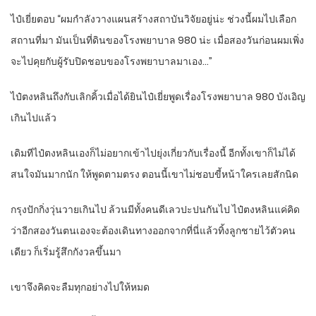
ไป๋เยี่ยตอบ “ผมกำลังวางแผนสร้างสถาบันวิจัยอยู่น่ะ ช่วงนี้ผมไปเลือก
สถานที่มา มันเป็นที่ดินของโรงพยาบาล 980 น่ะ เมื่อสองวันก่อนผมเพิ่ง
จะไปคุยกับผู้รับปิดชอบของโรงพยาบาลมาเอง…”
ไป๋ตงหลินถึงกับเลิกคิ้วเมื่อได้ยินไป๋เยี่ยพูดเรื่องโรงพยาบาล 980 บังเอิญ
เกินไปแล้ว
เดิมทีไป๋ตงหลินเองก็ไม่อยากเข้าไปยุ่งเกี่ยวกับเรื่องนี้ อีกทั้งเขาก็ไม่ได้
สนใจมันมากนัก ให้พูดตามตรง ตอนนี้เขาไม่ชอบขี้หน้าใครเลยสักนิด
กรุงปักกิ่งวุ่นวายเกินไป ล้วนมีทั้งคนดีเลวปะปนกันไป ไป๋ตงหลินแค่คิด
ว่าอีกสองวันตนเองจะต้องเดินทางออกจากที่นี่แล้วทิ้งลูกชายไว้ตัวคน
เดียว ก็เริ่มรู้สึกกังวลขึ้นมา
เขาจึงคิดจะลืมทุกอย่างไปให้หมด