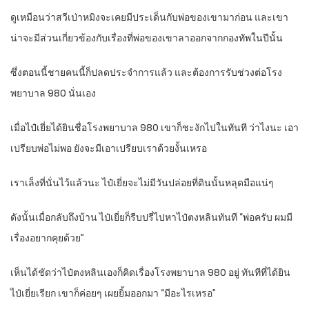
ดูเหมือนว่าสวีเป่าหมิงจะเคยมีประเด็นกับพ่อของเขามาก่อน และเขา
น่าจะมีส่วนเกี่ยวข้องกับเรื่องที่พ่อของเขาลาออกจากกองทัพในปีนั้น
ซึ่งตอนนี้ชายคนนี้ก็ปลดประจำการแล้ว และต้องการรับช่วงต่อโรง
พยาบาล 980 นั่นเอง
เมื่อไป๋เยี่ยได้ยินชื่อโรงพยาบาล 980 เขาก็ชะงักไปในทันที ว่าไงนะ เอา
เปรียบพ่อไม่พอ ยังจะมีเอาเปรียบเราด้วยงั้นเหรอ
เราเล็งที่นั่นไว้แล้วนะ ไป๋เยี่ยจะไม่มีวันปล่อยที่ดินนั้นหลุดมือแน่ๆ
ดังนั้นเมื่อกลับถึงบ้าน ไป๋เยี่ยก็รีบปรี่ไปหาไป๋ตงหลินทันที “พ่อครับ ผมมี
เรื่องอยากคุยด้วย”
เห็นได้ชัดว่าไป๋ตงหลินเองก็คิดเรื่องโรงพยาบาล 980 อยู่ ทันทีที่ได้ยิน
ไป๋เยี่ยเรียก เขาก็ค่อยๆ เผยยิ้มออกมา “มีอะไรเหรอ”