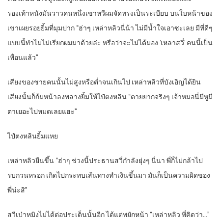
รองเท้าหนังมันวาวคนหนึ่งเขาหวีผมจัดทรงเป็นระเบียบ บนใบหน้าของ
เขาเผยรอยยิ้มที่มุมปาก “ฮ่าๆ เหล่าหลิวนี่น้า ไม่มีน้ำใจเอาซะเลย มีที่ดีๆ
แบบนี้ทำไมไม่เรียกผมมาด้วยล่ะ หรือว่าจะไม่ได้มอง ‘เหลาสวี่’ คนนี้เป็น
เพื่อนแล้ว”
เสียงของชายคนนั้นไม่สูงหรือต่ำจนเกินไป เหล่าหลิวที่บังเอิญได้ยิน
เสียงนั้นก็ก้มหน้าลงพลางยิ้มให้ไป๋ตงหลิน “ตายยากจริงๆ เจ้าหมอนี่มีหูมี
ตาเยอะไปหมดเลยแฮะ”
ไป๋ตงหลินยิ้มแหย
เหล่าหลิวยืนขึ้น “ฮ่าๆ ช่วงนี้ประธานสวี่กำลังยุ่งๆ นี่นา พี่ก็ไม่กล้าไป
รบกวนหรอก เกิดไปกระทบเส้นทางทำเงินขึ้นมา มันก็เป็นความผิดของ
พี่น่ะสิ”
สวีเป่าหมิงไม่ได้ต่อประเด็นนั้นอีก ได้แต่พยักหน้า “เหล่าหลิว พี่คิดว่า…”