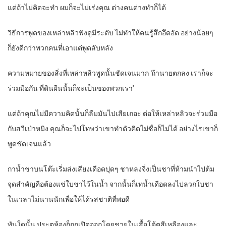
แต่ถ้าไม่คิดจะทำ ผมก็จะไม่เร่งคุณ ต่างคนต่างทำก็ได้
วิธีการพูดของเหล่าหลิวฟังดูมีระดับ ไม่ทำให้คนรู้สึกอึดอัด อย่างน้อยๆ
ก็ยังดีกว่าพวกคนที่เอาแต่พูดลับหลัง
ความหมายของสิ่งที่เหล่าหลิวพูดนั้นชัดเจนมาก ‘ถ้านายตกลง เราก็จะ
ร่วมมือกัน ที่ดินผืนนั้นก็จะเป็นของพวกเรา’
แต่ถ้าคุณไม่มีความคิดนั้นก็ลืมมันไปเสียเถอะ ต่อให้เหล่าหลิวจะร่วมมือ
กับสวีเป่าหมิง คุณก็จะไปโทษว่าเขาทำตัวคิดไม่ซื่อก็ไม่ได้ อย่างไรเขาก็
พูดชัดเจนแล้ว
กาน้ำชาบนโต๊ะเริ่มส่งเสียงเดือดปุดๆ ชาหลงจิ่งเป็นชาที่ห้ามนำไปต้ม
จุดสำคัญคือต้องแช่ใบชาไว้ในน้ำ จากนั้นก็เทน้ำเดือดลงไปลวกใบชา
ในเวลาไม่นานนักเพื่อให้ได้รสชาติที่พอดี
ทันใดนั้น ประตูห้องก็ถูกเปิดออกโดยชายในเสื้อโค้ตสีเหลืองและ