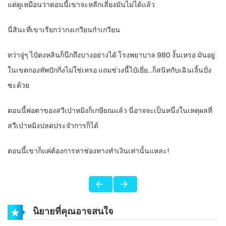
แต่ดูเหมือนว่าตอนนี้เขาจะหลีกเลี่ยงมันไม่ได้แล้ว
นี่สินะที่เขาเรียกว่ากงเกวียนกำเกวียน
ทว่าจู่ๆ ไป๋ตงหลินก็นึกถึงบางอย่างได้ โรงพยาบาล 980 งั้นเหรอ มันอยู่
ในเขตกองทัพปักกิ่งไม่ใช่เหรอ แถมช่วงนี้ไป๋เยี่ย…ก็สนิทกับเฉินเจิ้นปั่ง
ซะด้วย
ตอนนี้พ่อตาของสวีเป่าหมิงก็เกษียณแล้ว นี่อาจจะเป็นหนึ่งในเหตุผลที่
สวีเป่าหมิงปลดประจำการก็ได้
ตอนนี้เขาก็แค่ต้องการหาช่องทางทำเงินเท่านั้นแหละ!
นิยายที่คุณอาจสนใจ