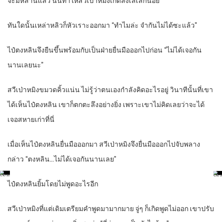
จะมีหลานแล้ว นั่นทำให้สวีเป่าหมิงเกิดลังเลเล็กน้อย
ทันใดนั้นเหล่าหลิวก็หัวเราะออกมา “ทำไมล่ะ จำกันไม่ได้ซะแล้ว”
ไป๋ตงหลินจึงยืนขึ้นพร้อมกับเป็นฝ่ายยื่นมือออกไปก่อน “ไม่ได้เจอกัน
นานเลยนะ”
สวีเป่าหมิงขมวดคิ้วแน่น ไม่รู้ว่าตนเองกำลังคิดอะไรอยู่ วินาทีนั้นที่เขา
ได้เห็นไป๋ตงหลิน เขาก็ตกตะลึงอย่างยิ่ง เพราะเขาไม่คิดเลยว่าจะได้
เจอสหายเก่าที่นี่
เมื่อเห็นไป๋ตงหลินยื่นมือออกมา สวีเป่าหมิงจึงยื่นมือออกไปจับพลาง
กล่าว “ตงหลิน…ไม่ได้เจอกันนานเลย”
ไป๋ตงหลินยิ้มโดยไม่พูดอะไรอีก
สวีเป่าหมิงที่แต่เดิมเตรียมคำพูดมามากมาย จู่ๆ ก็เกิดพูดไม่ออก เขาปรับ