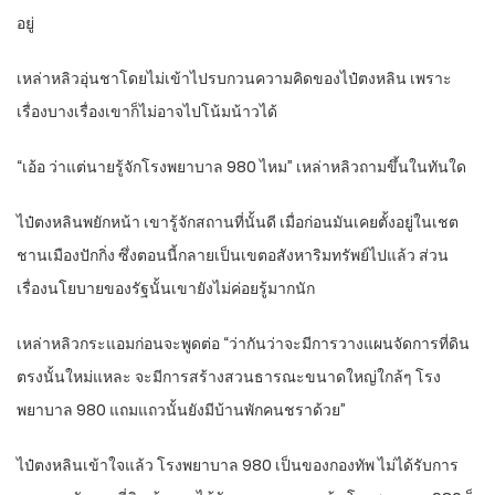
อยู่
เหล่าหลิวอุ่นชาโดยไม่เข้าไปรบกวนความคิดของไป๋ตงหลิน เพราะ
เรื่องบางเรื่องเขาก็ไม่อาจไปโน้มน้าวได้
“เอ้อ ว่าแต่นายรู้จักโรงพยาบาล 980 ไหม” เหล่าหลิวถามขึ้นในทันใด
ไป๋ตงหลินพยักหน้า เขารู้จักสถานที่นั้นดี เมื่อก่อนมันเคยตั้งอยู่ในเชต
ชานเมืองปักกิ่ง ซึ่งตอนนี้กลายเป็นเขตอสังหาริมทรัพย์ไปแล้ว ส่วน
เรื่องนโยบายของรัฐนั้นเขายังไม่ค่อยรู้มากนัก
เหล่าหลิวกระแอมก่อนจะพูดต่อ “ว่ากันว่าจะมีการวางแผนจัดการที่ดิน
ตรงนั้นใหม่แหละ จะมีการสร้างสวนธารณะขนาดใหญ่ใกล้ๆ โรง
พยาบาล 980 แถมแถวนั้นยังมีบ้านพักคนชราด้วย”
ไป๋ตงหลินเข้าใจแล้ว โรงพยาบาล 980 เป็นของกองทัพ ไม่ได้รับการ