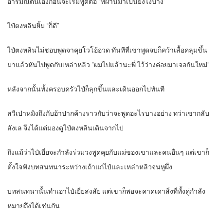
อารมณ์ตนเองก่อนจะเริ่มพูดต่อ “ที่ผ่านมาเป็นยังไงบ้าง”
ไป๋ตงหลินยิ้ม “ก็ดี”
ไป๋ตงหลินไม่ชอบพูดจาคุยโวโอ้อวด ทันทีที่เขาพูดจบก็คว้าเสื้อคลุมขึ้น
มาแล้วหันไปพูดกับเหล่าหลิว “ผมไปแล้วนะพี่ ไว้ว่างค่อยมาเจอกันใหม่”
หลังจากนั้นทั้งครอบครัวไป๋ก็ลุกขึ้นและเดินออกไปทันที
สวีเป่าหมิงถึงกับอ้าปากค้างราวกับว่าจะพูดอะไรบางอย่าง ทว่าเขากลับ
ลังเล จึงได้แต่มองดูไป๋ตงหลินเดินจากไป
ถึงแม้ว่าไป๋เยี่ยจะกำลังร่วมวงพูดคุยกับแม่ของเขาและคนอื่นๆ แต่เขาก็
ตั้งใจฟังบทสนทนาระหว่างเถ้าแก่ไป๋และเหล่าหลิวจนหูผึ่ง
บทสนทนานั้นทำเอาไป๋เยี่ยสงสัย แต่เขาก็พอจะคาดเดาสิ่งที่ทั้งคู่กำลัง
หมายถึงได้เช่นกัน