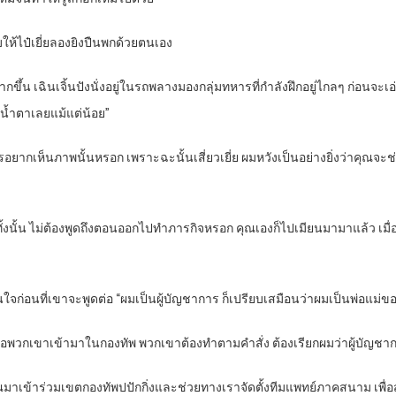
กับให้ไป๋เยี่ยลองยิงปืนพกด้วยตนเอง
ัพมากขึ้น เฉินเจิ้นปังนั่งอยู่ในรถพลางมองกลุ่มทหารที่กำลังฝึกอยู่ไกลๆ ก่อน
งน้ำตาเลยแม้แต่น้อย”
ใครอยากเห็นภาพนั้นหรอก เพราะฉะนั้นเสี่ยวเยี่ย ผมหวังเป็นอย่างยิ่งว่าคุ
ั้น ไม่ต้องพูดถึงตอนออกไปทำภารกิจหรอก คุณเองก็ไปเมียนมามาแล้ว เมื่อเกิ
นตันใจก่อนที่เขาจะพูดต่อ “ผมเป็นผู้บัญชาการ ก็เปรียบเสมือนว่าผมเป็นพ่อแม
เมื่อพวกเขาเข้ามาในกองทัพ พวกเขาต้องทำตามคำสั่ง ต้องเรียกผมว่าผู้บัญช
ห้คุณมาเข้าร่วมเขตกองทัพปปักกิ่งและช่วยทางเราจัดตั้งทีมแพทย์ภาคสนาม เพื่อ