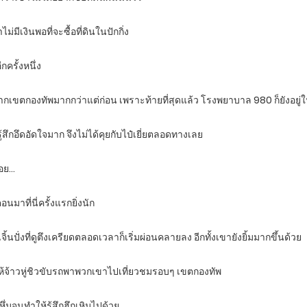
มีเงินพอที่จะซื้อที่ดินในปักกิ่ง
ครั้งหนึ่ง
ิญจากเขตกองทัพมากกว่าแต่ก่อน เพราะท้ายที่สุดแล้ว โรงพยาบาล 980 ก็ยังอยู
ชิวรู้สึกอึดอัดใจมาก จึงไม่ได้คุยกับไป๋เยี่ยตลอดทางเลย
้อย…
นมาที่นี่ครั้งแรกยิ่งนัก
นปั่งที่ดูตึงเครียดตลอดเวลาก็เริ่มผ่อนคลายลง อีกทั้งเขายังยิ้มมากขึ้นด้วย
บขอให้จ้าวหู่ชิวขับรถพาพวกเขาไปเที่ยวชมรอบๆ เขตกองทัพ
ึ่มจนทำให้รู้สึกฮึกเหิมไปด้วย