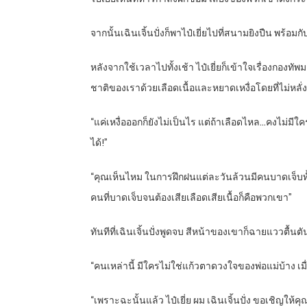
จากนั้นเฉินเจิ้นปั่งก็พาไป๋เยี่ยไปที่สนามยิงปืน พร้อม
หลังจากใช้เวลาไปทั้งเช้า ไป๋เยี่ยก็เข้าใจเรื่องกองท
ชาติของเราด้วยเลือดเนื้อและหยาดเหงื่อโดยที่ไม่หลั่
“แค่เหงื่อออกก็ยังไม่เป็นไร แต่ถ้าเลือดไหล…คงไม่มี
ได้!”
“คุณเห็นไหม ในการฝึกฝนแต่ละวันล้วนมีคนบาดเจ็บทั้งน
คนที่บาดเจ็บจนต้องเสียเลือดเสียเนื้อก็คือพวกเขา”
ทันทีที่เฉินเจิ้นปั่งพูดจบ สีหน้าของเขาก็ฉายแววตื้
“คนเหล่านี้ มีใครไม่ใช่แก้วตาดวงใจของพ่อแม่บ้าง 
“เพราะฉะนั้นแล้ว ไป๋เยี่ย ผม เฉินเจิ้นปั่ง ขอเชิญใ