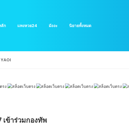
ลัก
แทงหวย24
มังงะ
นิยายทั้งหมด
ย YAOI
7 เข้าร่วมกองทัพ