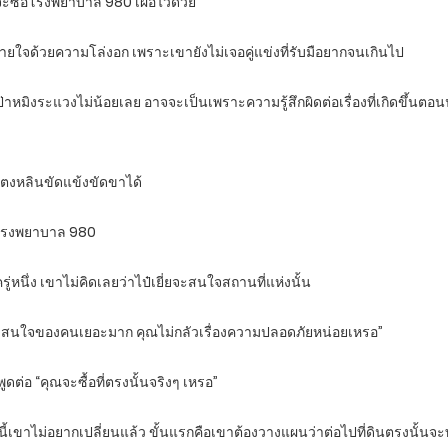
ซื้อโรงพยาบาล 980 เผื่อไว้ด้วย
ายใจด้วยความโล่งอก เพราะเขายังไม่เจอคู่แข่งที่รับมือยากจนเกินไป
หมิงระแวงไม่น้อยเลย อาจจะเป็นเพราะความรู้สึกผิดต่อเรื่องที่เกิดขึ้นตอนนั้
ป๋ตงหลินขัดแข้งขัดขาได้
ื่องโรงพยาบาล 980
รู่หนึ่ง เขาไม่คิดเลยว่าไป๋เยี่ยจะสนใจสถานที่แห่งนั้น
ความสนใจของคนเยอะมาก คุณไม่กลัวเรื่องความปลอดภัยหน่อยเหรอ”
วพูดต่อ “คุณจะซื้อที่ตรงนั้นจริงๆ เหรอ”
อนนี้เขาไม่อยากเปลี่ยนแล้ว ขั้นแรกคือเขาต้องวางแผนว่าต่อไปที่ดินตรงนั้น