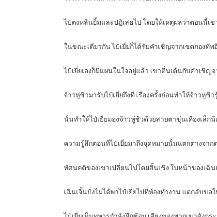
ไป๋ตงหลินยิ้มและปฏิเสธไป โดยให้เหตุผลว่าตอนนี้เขาไม่
ในขณะเดียวกัน ไป๋เยี่ยก็ได้รับคำเชิญจากเขตกองทัพอีก
ไป๋เยี่ยเองก็มีแผนในใจอยู่แล้ว เขาตื่นเต้นกับคำเช
จ้าวหู่ชิวมารับไป๋เยี่ยถึงที่ เรื่องครั้งก่อนทำให้จ้าวหู่
นั่นทำให้ไป๋เยี่ยมองจ้าวหู่ชิวด้วยสายตาขุ่นเคืองเล็กน
ความรู้สึกตอนที่ไป๋เยี่ยมาถึงจุดหมายนั้นแตกต่างจากตอ
ทัศนคติของเขาเปลี่ยนไปโดยสิ้นเชิง ใบหน้าของเฉินเจิ้
เฉินเจิ้นปั่งไม่ได้พาไป๋เยี่ยไปที่ห้องทำงาน แต่กลั
ไป๋เยี่ยเห็นทหารกำลังฝึกซ้อม เสียงของพวกเขาดังกระห