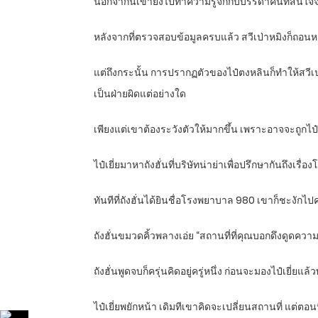
นอกจากนี้เขายังไปทำความรู้จักกับบรรดาคนที่สนใจจะ
หลังจากที่ตรวจสอบข้อมูลครบแล้ว สวีเป่าหมิงก็ถอนห
แต่ถึงกระนั้น การปรากฏตัวของไป๋ตงหลินก็ทำให้สวีเป่า
เป็นฝ่ายผิดแต่อย่างใด
เพียงแต่เขาต้องระวังตัวให้มากขึ้น เพราะอาจจะถูกไ
ไป๋เยี่ยมาหาถังฮั่นที่บริษัทน่าย่าเพื่อปรึกษากันถึงเร
ทันทีที่ถังฮั่นได้ยินชื่อโรงพยาบาล 980 เขาก็ชะงักไปค
ถังฮั่นขมวดคิ้วพลางเอ่ย “สถานที่ที่คุณบอกดึงดูด
ถังฮั่นพูดจบก็ครุ่นคิดอยู่ครู่หนึ่ง ก่อนจะมองไป๋เยี่ยแล้
ไป๋เยี่ยพยักหน้า เดิมทีเขาคิดจะเปลี่ยนสถานที่ แต่ต