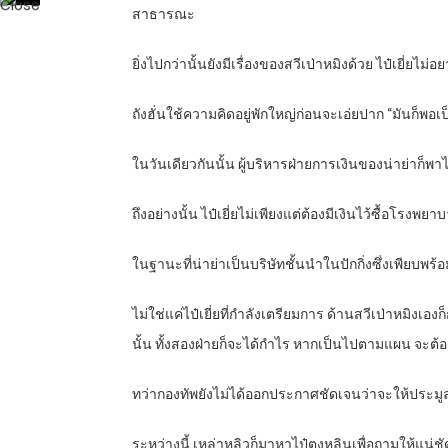
สาธารณะ
ยิ่งไปกว่านั้นยังมีเรื่องของสวีเป่าหมิงด้วย ไป๋เยี่ยไม
ถังฮั่นใช้ความคิดอยู่พักใหญ่ก่อนจะเอ่ยปาก “มันก็พอเ
ในวันเดียวกันนั้น ผู้บริหารฝ่ายการเงินของน่าย่าก็พ
ถึงอย่างนั้น ไป๋เยี่ยไม่เพียงแต่ต้องมีเงินไว้ซื้อโร
ในฐานะที่น่าย่าเป็นบริษัทชั้นนำในปักกิ่งซึ่งเพีย
ไม่ใช่แค่ไป๋เยี่ยที่กำลังเตรียมการ ด้านสวีเป่าหมิงเ
นั้น ทั้งสองฝ่ายก็จะได้กำไร หากเป็นไปตามแผน จะต
ทว่ากองทัพยังไม่ได้ออกประกาศชัดเจนว่าจะให้ประมูลหร
ระหว่างนี้ เหล่าหลิวก็มาหาไป๋ตงหลินเพื่อถามให้แน่ชัดว