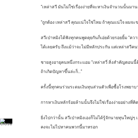
“เหล่าสวี มันไม่ใช่เรื่องง่ายที่จะหาเงินจำนวนนั้นม
“ถูกต้อง เหล่าสวี คุณแน่ใจใช่ไหม ถ้าคุณแน่ใจ ผมจะขา
สวีเป่าหมิงได้ฟังทุกคนพูดคุยกันก็เอ่ยด้วยรอยยิ้ม 
ได้เลยครับ ถึงแม้ว่าจะไม่มีหลักประกัน แต่เหล่าสวีคน
ชายสูงอายุคนหนึ่งกระแอม “เหล่าสวี่ สิ่งสำคัญตอนนี้คื
ถ้าเกิดปัญหาขึ้นล่ะก็…”
ครั้งนี้ทุกคนร่วมระดมเงินทุนส่วนตัวเพื่อซื้อโรงพยาบ
การหาเงินหลักร้อยล้านนั้นจึงไม่ใช่เรื่องง่ายอย่างท
ยิ่งไปกว่านั้น สวีเป่าหมิงเองก็ไม่ได้รู้จักนายทุนให
คงจะไม่ไปหาคนพวกนี้มาหรอก