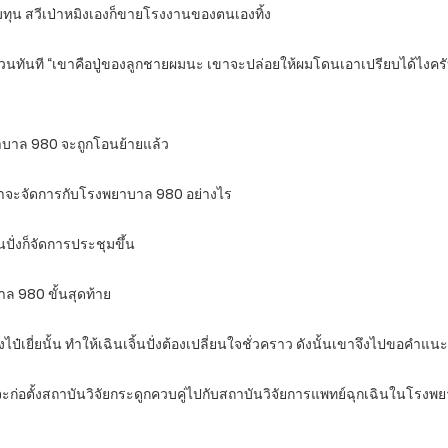
ุน สวีเป่าหมิงเองก็ขายโรงงานของตนเองทิ้ง
าก็สวนทันที “เขาคือปู่ของลูกชายผมนะ เขาจะปล่อยให้ผมโดนเอาเปรียบได้ไงค
าบาล 980 จะถูกโอนย้ายแล้ว
ยว่าจะจัดการกับโรงพยาบาล 980 อย่างไร
้นปั่งก็จัดการประชุมขึ้น
ล 980 ขั้นสุดท้าย
เยี่ยนั้น ทำให้เฉินเจิ้นปั่งต้องเปลี่ยนใจชั่วคราว ดังนั้นเขาจึงไปขอคำแน
๋เยี่ยจะก่อตั้งสถาบันวิจัยกระดูกควบคู่ไปกับสถาบันวิจัยการแพทย์ฉุกเฉิน