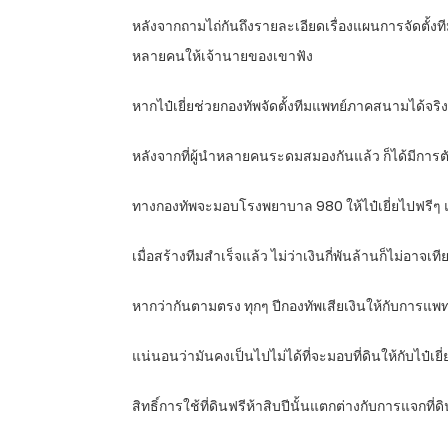
หลังจากถามไถ่กันถึงรายละเอียดเรื่องแผนการจัดตั้งท
หลายคนให้เจ้านายของเขาฟัง
หากไป๋เยี่ยช่วยกองทัพจัดตั้งทีมแพทย์ภาคสนามได้จ
หลังจากที่ผู้นำหลายคนระดมสมองกันแล้ว ก็ได้มีการตั
ทางกองทัพจะมอบโรงพยาบาล 980 ให้ไป๋เยี่ยไปฟรีๆ 
เมื่อสร้างทีมสำเร็จแล้ว ไม่ว่าเงินกี่พันล้านก็ไม่อาจเที
หากว่ากันตามตรง ทุกๆ ปีกองทัพเสียเงินให้กับการแพทย
แน่นอนว่ามันคงเป็นไปไม่ได้ที่จะมอบที่ดินให้กับไป๋เยี่ย
สิทธิ์การใช้ที่ดินฟรีห้าสิบปีนั้นแตกต่างกับการแจกที่ด