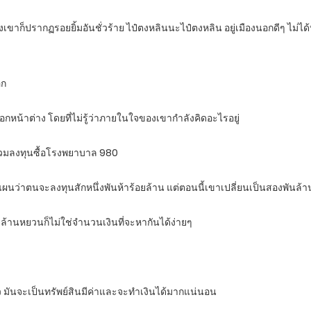
งเขาก็ปรากฏรอยยิ้มอันชั่วร้าย ไป๋ตงหลินนะไป๋ตงหลิน อยู่เมืองนอกดีๆ ไม่ได้หรื
อก
กหน้าต่าง โดยที่ไม่รู้ว่าภายในใจของเขากำลังคิดอะไรอยู่
่จะร่วมลงทุนซื้อโรงพยาบาล 980
ผนว่าตนจะลงทุนสักหนึ่งพันห้าร้อยล้าน แต่ตอนนี้เขาเปลี่ยนเป็นสองพันล้าน
อยล้านหยวนก็ไม่ใช่จำนวนเงินที่จะหากันได้ง่ายๆ
มันจะเป็นทรัพย์สินมีค่าและจะทำเงินได้มากแน่นอน