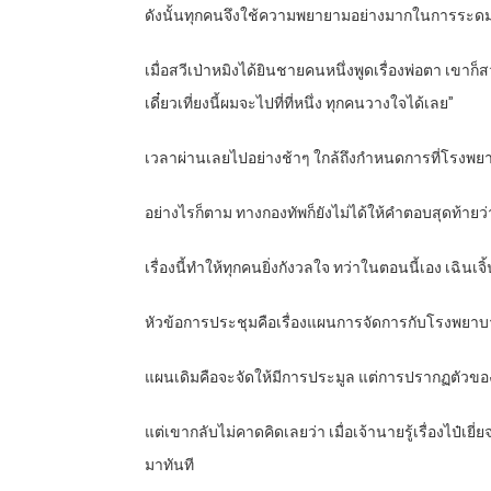
ดังนั้นทุกคนจึงใช้ความพยายามอย่างมากในการระดมท
เมื่อสวีเป่าหมิงได้ยินชายคนหนึ่งพูดเรื่องพ่อตา เข
เดี๋ยวเที่ยงนี้ผมจะไปที่ที่หนึ่ง ทุกคนวางใจได้เลย”
เวลาผ่านเลยไปอย่างช้าๆ ใกล้ถึงกำหนดการที่โรงพย
อย่างไรก็ตาม ทางกองทัพก็ยังไม่ได้ให้คำตอบสุดท้า
เรื่องนี้ทำให้ทุกคนยิ่งกังวลใจ ทว่าในตอนนี้เอง เฉินเจิ
หัวข้อการประชุมคือเรื่องแผนการจัดการกับโรงพยาบา
แผนเดิมคือจะจัดให้มีการประมูล แต่การปรากฏตัวของไป๋
แต่เขากลับไม่คาดคิดเลยว่า เมื่อเจ้านายรู้เรื่องไป
มาทันที