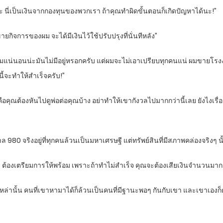
านะ นี่เป็นเงินจากกองทุนของพวกเรา ถ้าคุณทำผิดขั้นตอนก็เกิดปัญหาได้นะ!”
ยกิจการของผม จะได้มีเงินไว้ใช้ปรับปรุงที่นั่นทีหลัง”
“ความแน่นอนน่ะมันไม่มีอยู่หรอกครับ แต่ผมจะไม่เอาเปรียบทุกคนแน่ ผมขายโร
นี้จะทำให้สำเร็จครับ!”
อคุณต้องหันไปดูพ่อต่อคุณบ้าง อย่าทำให้เขากังวลไปมากกว่านี้เลย ยังไงเรื่องนี
าล 980 จริงอยู่ที่ทุกคนล้วนเป็นมหาเศรษฐี แต่ทรัพย์สินที่มีสภาพคล่องจริงๆ 
ี่คิด ต้องเตรียมการให้พร้อม เพราะถ้าทำไม่สำเร็จ คุณจะต้องเสียเงินจำนวนม
ญ่ๆ เหล่านั้น คนที่เขาหามาได้ก็ล้วนเป็นคนที่มีฐานะพอๆ กันกับเขา และเขาเองก