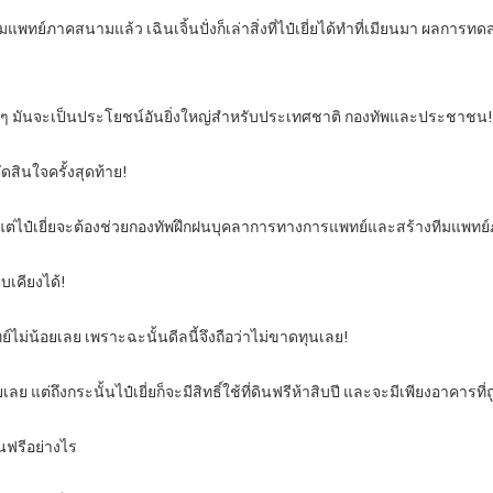
ีมแพทย์ภาคสนามแล้ว เฉินเจิ้นปั่งก็เล่าสิ่งที่ไป๋เยี่ยได้ทำที่เมียนมา ผล
ริงๆ มันจะเป็นประโยชน์อันยิ่งใหญ่สำหรับประเทศชาติ กองทัพและประชาชน!
ดสินใจครั้งสุดท้าย!
แต่ไป๋เยี่ยจะต้องช่วยกองทัพฝึกฝนบุคลาการทางการแพทย์และสร้างทีมแพทย
ยบเคียงได้!
์ไม่น้อยเลย เพราะฉะนั้นดีลนี้จึงถือว่าไม่ขาดทุนเลย!
เลย แต่ถึงกระนั้นไป๋เยี่ยก็จะมีสิทธิ์ใช้ที่ดินฟรีห้าสิบปี และจะมีเพียงอาคารที่
ินฟรีอย่างไร