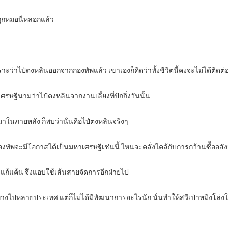
ะถูกหมอนี่หลอกแล้ว
่าไป๋ตงหลินออกจากกองทัพแล้ว เขาเองก็คิดว่าทั้งชีวิตนี้คงจะไม่ได้ติดต่อ
เศรษฐีนามว่าไป๋ตงหลินจากงานเลี้ยงที่ปักกิ่งวันนั้น
าในภายหลัง ก็พบว่านั่นคือไป๋ตงหลินจริงๆ
ทัพจะมีโอกาสได้เป็นมหาเศรษฐีเช่นนี้ ไหนจะคลั่งไคล้กับการกว้านซื้ออสังห
แก้แค้น จึงแอบใช้เส้นสายจัดการอีกฝ่ายไป
างไปหลายประเทศ แต่ก็ไม่ได้มีพัฒนาการอะไรนัก นั่นทำให้สวีเป่าหมิงโล่งใ