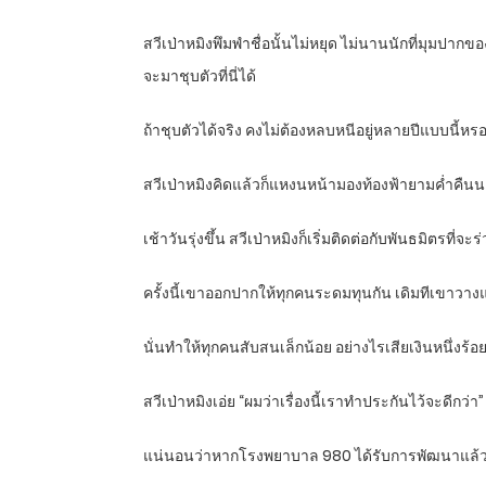
สวีเป่าหมิงพึมพำชื่อนั้นไม่หยุด ไม่นานนักที่มุมปากขอ
จะมาชุบตัวที่นี่ได้
ถ้าชุบตัวได้จริง คงไม่ต้องหลบหนีอยู่หลายปีแบบนี้หร
สวีเป่าหมิงคิดแล้วก็แหงนหน้ามองท้องฟ้ายามค่ำคืนนอ
เช้าวันรุ่งขึ้น สวีเป่าหมิงก็เริ่มติดต่อกับพันธมิตรที
ครั้งนี้เขาออกปากให้ทุกคนระดมทุนกัน เดิมทีเขาวางแ
นั่นทำให้ทุกคนสับสนเล็กน้อย อย่างไรเสียเงินหนึ่งร้
สวีเป่าหมิงเอ่ย “ผมว่าเรื่องนี้เราทำประกันไว้จะดีกว่า”
แน่นอนว่าหากโรงพยาบาล 980 ได้รับการพัฒนาแล้ว 