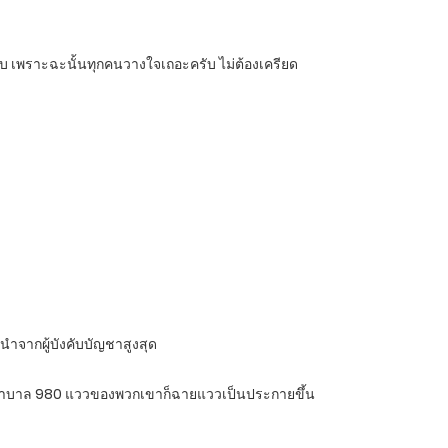
รับ เพราะฉะนั้นทุกคนวางใจเถอะครับ ไม่ต้องเครียด
ะนำจากผู้บังคับบัญชาสูงสุด
ในโรงพยาบาล 980 แววของพวกเขาก็ฉายแววเป็นประกายขึ้น