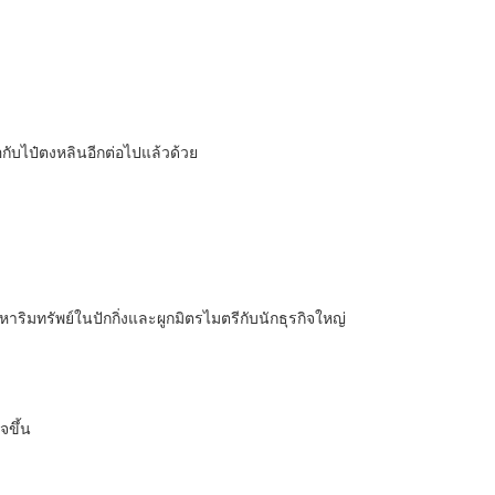
กับไป๋ตงหลินอีกต่อไปแล้วด้วย
าริมทรัพย์ในปักกิ่งและผูกมิตรไมตรีกับนักธุรกิจใหญ่
จขึ้น