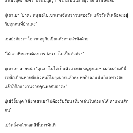
ย่าเย่ว์พูดด้วยความจนปัญญา “พวกเธอนี่นะ อยู่ว่างกันไม่ได้เลย”
มู่เถาเยา “ย่าคะ หนูขอไปเขาเทพจันทราวันสองวัน แล้ววันที่เหลือจะอยู่
กับทุกคนที่บ้านค่ะ”
เธอยังต้องหาโอกาสอยู่กับเยี่ยนหังตามลำพังด้วย
“ได้ เอาที่หลานต้องการก่อน ย่าไม่เป็นตัวถ่วง”
มู่เถาเยาส่ายหน้า “คุณย่าไม่ได้เป็นตัวถ่วงค่ะ หนูยุ่งแค่ช่วงสองสามปีนี้
รอตี้อู๋เปียนหายดีแล้วหนูก็ไม่ยุ่งมากแล้วค่ะ พอถึงตอนนั้นก็แค่ทำวิจัย
แล้วก็ศึกษางานจากคุณพ่อกับอาค่ะ”
ปู่เย่ว์ยิ้มพูด “เสี่ยวเยาเยาไม่ต้องรีบร้อน เที่ยวเล่นไปก่อนก็ได้ หาแฟนสัก
คน”
เย่ว์หลั่งหน้าถอดสีขึ้นมาทันที