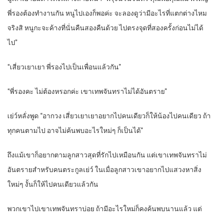
พี่รองต้องทำงานกัน หนูไปเองก็พอค่ะ จะลองดูว่ามีอะไรที่แตกต่างไหม
จริงสิ หนูกะจะค้างที่นั่นคืนสองคืนด้วย ไปตรงจุดที่สองครั้งก่อนไม่ได้
ไป”
“เสี่ยวเยาเยา พี่รองไปเป็นเพื่อนแล้วกัน”
“พี่รองคะ ไม่ต้องหรอกค่ะ เขาเทพจันทราไม่ได้อันตราย”
เย่ว์หลั่งพูด “อากวง เสี่ยวเยาเยาอยากไปคนเดียวก็ให้น้องไปคนเดียว ถ้า
ทุกคนตามไป อาจไม่ค้นพบอะไรใหม่ๆ ก็เป็นได้”
ถึงแม้เขาก็อยากตามลูกสาวสุดที่รักไปเหมือนกัน แต่เขาเทพจันทราไม่
อันตรายสำหรับคนตระกูลเย่ว์ ในเมื่อลูกสาวเขาอยากไปแสวงหาสิ่ง
ใหม่ๆ งั้นก็ให้ไปคนเดียวแล้วกัน
พวกเขาไปเขาเทพจันทราบ่อย ถ้ามีอะไรใหม่ก็คงค้นพบนานแล้ว แต่