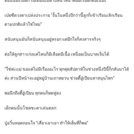
ตอนนี้ยังไม่ฝึก รอเดือนเมษาปีหน้าหน้าค่อยเริ่มฝึกต่อเนื่อง”
เป่ยซีดวงตาเปล่งประกาย “งั้นในหนึ่งปีกว่านี้ลูกก็เข้าเรียนเลิกเรียน
ตามปกติแล้วใช่ไหม”
สนับสนุนมันก็สนับสนุนอยู่หรอก แต่อีกใจก็สงสารจริงๆ
ต่อให้ลูกสาวเก่งแค่ไหนก็มีเลือดมีเนื้อ เหนื่อยเป็นบาดเจ็บได้
“ใช่ค่ะแม่ ขอแค่ไม่มีเรื่องอะไร ทุกสุดสัปดาห์ในช่วงหนึ่งปีนี้ก็กลับมาได้
ค่ะ ส่วนปีหน้าจะอยู่หมู่บ้านเถาหยวน ช่วยตี้อู๋เปียนหาสมุนไพร”
พอนึกถึงตี้อู๋เปียน ทุกคนก็หดหู่ลง
เด็กคนนั้นโชคชะตาเล่นตลก
ปู่อวิ๋นทอดถอนใจ “เสี่ยวเยาเยา ทำให้เต็มที่ก็พอ”