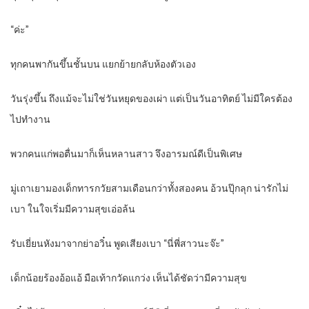
“ค่ะ”
ทุกคนพากันขึ้นชั้นบน แยกย้ายกลับห้องตัวเอง
วันรุ่งขึ้น ถึงแม้จะไม่ใช่วันหยุดของเผ่า แต่เป็นวันอาทิตย์ ไม่มีใครต้อง
ไปทำงาน
พวกคนแก่พอตื่นมาก็เห็นหลานสาว จึงอารมณ์ดีเป็นพิเศษ
มู่เถาเยามองเด็กทารกวัยสามเดือนกว่าทั้งสองคน อ้วนปุ๊กลุก น่ารักไม่
เบา ในใจเริ่มมีความสุขเอ่อล้น
รับเยี่ยนหังมาจากย่าอวิ๋น พูดเสียงเบา “นี่พี่สาวนะจ๊ะ”
เด็กน้อยร้องอ้อแอ้ มือเท้ากวัดแกว่ง เห็นได้ชัดว่ามีความสุข