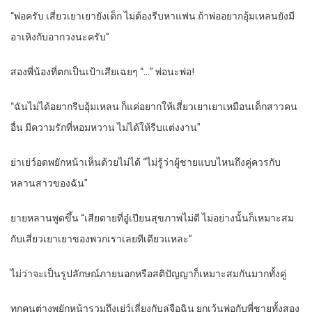
“พ่อครับ เสี่ยวเยาเยายังเด็ก ไม่ต้องรีบหาแฟน ถ้าพ่ออยากอุ้มเหลนยังมี
อาเหิงกับอากวงนะครับ”
สองพี่น้องที่ตกเป็นเป้าเสียเฉยๆ “…” พ่อนะพ่อ!
“ฉันไม่ได้อยากรีบอุ้มเหลน ก็แค่อยากให้เสี่ยวเยาเยาเหมือนเด็กสาวคน
อื่น มีความรักที่หอมหวาน ไม่ได้ให้รีบแต่งงาน”
ย่าเย่ว์อดพยักหน้าเห็นด้วยไม่ได้ “ไม่รู้ว่าผู้ชายแบบไหนถึงคู่ควรกับ
หลานสาวของฉัน”
ยายหลานพูดขึ้น “เสียดายที่อู๋เปียนสุขภาพไม่ดี ไม่อย่างนั้นก็เหมาะสม
กับเสี่ยวเยาเยาของพวกเราเลยทีเดียวแหละ”
ไม่ว่าจะเป็นรูปลักษณ์ภายนอกหรือสติปัญญาก็เหมาะสมกันมากทั้งคู่
ทุกคนต่างพยักหน้ารวมถึงเย่ว์เลี่ยงกับลู่จือฉิน ยกเว้นพ่อกับพี่ชายทั้งสอง