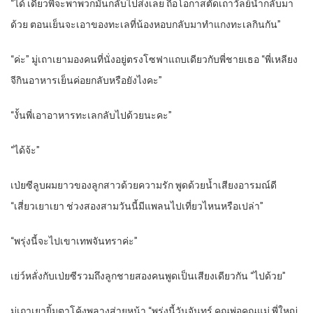
“ได้ เดี๋ยวพี่จะพาพวกมันกลับไปส่งเลย ถือโอกาสตัดเถาวัลย์น้ำกลับมา
ด้วย ตอนเย็นจะเอาของทะเลที่น้องหอบกลับมาทำแกงทะเลกินกัน”
“ค่ะ” มู่เถาเยามองคนที่นั่งอยู่ตรงโซฟาแถบเดียวกับพี่ชายเธอ “พี่เหลียง
จีกินอาหารเย็นค่อยกลับหรือยังไงคะ”
“งั้นพี่เอาอาหารทะเลกลับไปด้วยนะคะ”
“ได้จ้ะ”
เป่ยซีลูบผมยาวของลูกสาวด้วยความรัก พูดด้วยน้ำเสียงอารมณ์ดี
“เสี่ยวเยาเยา ช่วงสองสามวันนี้มีแพลนไปเที่ยวไหนหรือเปล่า”
“พรุ่งนี้จะไปเขาเทพจันทราค่ะ”
เย่ว์หลั่งกับเป่ยซีรวมถึงลูกชายสองคนพูดเป็นเสียงเดียวกัน “ไปด้วย”
มู่เถาเยายิ้มตาโค้งพลางส่ายหน้า “พรุ่งนี้วันจันทร์ คุณพ่อคุณแม่ พี่ใหญ่