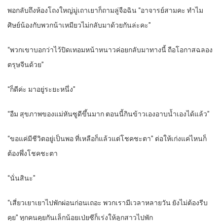
พอกลับถึงห้องโถงใหญ่มู่เถาเยาก็ถามลู่จือฉิน “อาจารย์สามคะ ทำไม
ศิษย์น้องกับพวกน้าเหมียวไม่กลับมาด้วยกันล่ะคะ”
“พวกเขาบอกว่าไว้ปิดเทอมหน้าหนาวค่อยกลับมาทางนี้ ถือโอกาสฉลอง
ตรุษจีนด้วย”
“ก็ดีค่ะ มาอยู่ระยะหนึ่ง”
“อืม สุขภาพของแม่หันซูดีขึ้นมาก ตอนนี้กินข้าวเองอาบน้ำเองได้แล้ว”
“ขอแค่มีชีวิตอยู่เป็นพอ ที่เหลือก็แล้วแต่โชคชะตา” ต่อให้เก่งแค่ไหนก็
ต้องพึ่งโชคชะตา
“นั่นสินะ”
“เสี่ยวเยาเยาไปพักผ่อนก่อนเถอะ พวกเรามีเวลาหลายวัน ยังไม่ต้องรีบ
คุย” ทุกคนคุยกันเล็กน้อยเป่ยซีก็เร่งให้ลูกสาวไปพัก