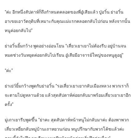
“ค่ะ อีกหนึ่งสัปดาห์ก็ถึงกำหนดคลอดของพี่อู๋เสียแล้ว ปู่อวิ๋น ย่าอวิ๋น
อาเขยเอาวัตถุดิบที่เหมาะกับคุณแม่แรกคลอดกลับไปก่อน หลังจากนั้น
หนูค่อยกลับไป”
ย่าอวิ๋นยิ้มกว้าง พูดอย่างอ่อนโยน “เสี่ยวเยาเยาไม่ต้องรีบ อยู่บ้านจน
หมดช่วงวันหยุดค่อยกลับไปเรียน อู๋เสียมีอาจารย์ใหญ่ของหนูดูอยู่”
“ค่ะ”
ย่าเย่ว์ยิ้มกว้างพูดกับย่าอวิ๋น “รอเสี่ยวเยาเยากลับเมืองหลวง พวกเราก็
จะตามไปดูหลานด้วย แล้วสุดสัปดาห์ค่อยกลับมาพร้อมเสี่ยวเยาเยาอีก
ครั้ง”
มู่เถาเยารีบพูดขึ้น “ย่าคะ สุดสัปดาห์หน้าหนูไม่กลับมาค่ะ ต้องพาพวก
เสี่ยวเหยี่ยกลับหมู่บ้านเถาหยวนก่อน หนูปรึกษากับพวกโค้ชแล้วค่ะ