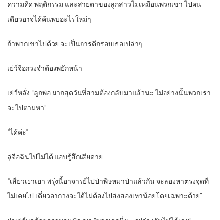
ความคิด พฤติกรรม และสายตาของลูกสาวไม่เหมือนพวกเขา ไปคน
เดียวอาจได้ค้นพบอะไรใหม่ๆ
ถ้าพวกเขาไปด้วย จะเป็นการตีกรอบเธอเปล่าๆ
เย่ว์จือกวงจำต้องพยักหน้า
เย่ว์หลั่ง “ลูกพ่อ มากสุดวันที่สามต้องกลับมาแล้วนะ ไม่อย่างนั้นพวกเรา
จะไปตามหา”
“ได้ค่ะ”
ลู่จือฉินไปไม่ได้ แอบรู้สึกเสียดาย
“เสี่ยวเยาเยา พรุ่งนี้อาจารย์ไปป่าพิษหมาป่าแล้วกัน จะลองหาตรงจุดที่
ไม่เคยไป เดี๋ยวอากวงจะได้ไม่ต้องไปส่งสองเทาน้อยโดยเฉพาะด้วย”