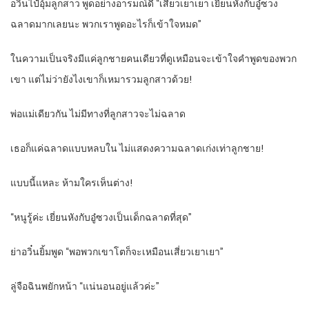
อวิ๋นไป๋อุ้มลูกสาว พูดอย่างอารมณ์ดี “เสี่ยวเยาเยา เยี่ยนหังกับอู๋ซวง
ฉลาดมากเลยนะ พวกเราพูดอะไรก็เข้าใจหมด”
ในความเป็นจริงมีแค่ลูกชายคนเดียวที่ดูเหมือนจะเข้าใจคำพูดของพวก
เขา แต่ไม่ว่ายังไงเขาก็เหมารวมลูกสาวด้วย!
พ่อแม่เดียวกัน ไม่มีทางที่ลูกสาวจะไม่ฉลาด
เธอก็แค่ฉลาดแบบหลบใน ไม่แสดงความฉลาดเก่งเท่าลูกชาย!
แบบนี้แหละ ห้ามใครเห็นต่าง!
“หนูรู้ค่ะ เยี่ยนหังกับอู๋ซวงเป็นเด็กฉลาดที่สุด”
ย่าอวิ๋นยิ้มพูด “พอพวกเขาโตก็จะเหมือนเสี่ยวเยาเยา”
ลู่จือฉินพยักหน้า “แน่นอนอยู่แล้วค่ะ”