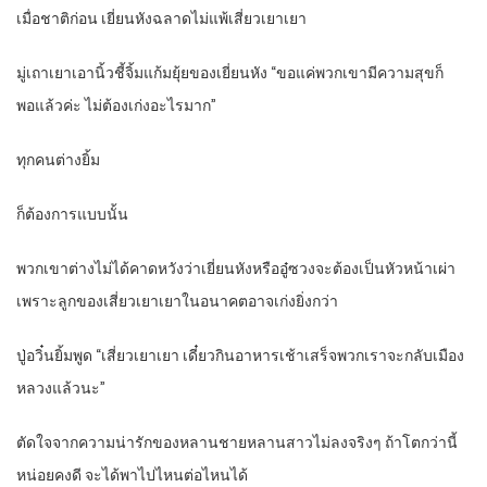
เมื่อชาติก่อน เยี่ยนหังฉลาดไม่แพ้เสี่ยวเยาเยา
มู่เถาเยาเอานิ้วชี้จิ้มแก้มยุ้ยของเยี่ยนหัง “ขอแค่พวกเขามีความสุขก็
พอแล้วค่ะ ไม่ต้องเก่งอะไรมาก”
ทุกคนต่างยิ้ม
ก็ต้องการแบบนั้น
พวกเขาต่างไม่ได้คาดหวังว่าเยี่ยนหังหรืออู๋ซวงจะต้องเป็นหัวหน้าเผ่า
เพราะลูกของเสี่ยวเยาเยาในอนาคตอาจเก่งยิ่งกว่า
ปู่อวิ๋นยิ้มพูด “เสี่ยวเยาเยา เดี๋ยวกินอาหารเช้าเสร็จพวกเราจะกลับเมือง
หลวงแล้วนะ”
ตัดใจจากความน่ารักของหลานชายหลานสาวไม่ลงจริงๆ ถ้าโตกว่านี้
หน่อยคงดี จะได้พาไปไหนต่อไหนได้