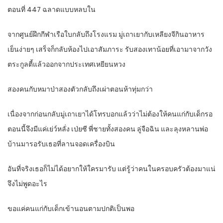
ตอนที่ 447 ฉลาดแบบหลบใน
จากศูนย์ฝึกกีฬาเรือใบกลับถึงโรงแรม มู่เถาเยากับเหลียงจีกินอาหาร
เย็นง่ายๆ เสร็จก็กลับห้องไปเอาสัมภาระ รับสองเทาน้อยที่เอามาจากวัง
ตระกูลตี้แล้วออกจากประเทศเหยียนหวง
สองคนกับหมาป่าสองตัวกลับถึงเผ่าตอนห้าทุ่มกว่า
เนื่องจากก่อนกลับมู่เถาเยาได้โทรบอกแล้วว่าไม่ต้องให้คนแก่กับเด็กรอ
ตอนนี้จึงมีแค่เย่ว์หลั่ง เป่ยซี พี่ชายทั้งสองคน ลู่จือฉิน และลุงหลานพ่อ
บ้านมารอรับเธอที่ลานจอดเครื่องบิน
อันที่จริงเธอก็ไม่ได้อยากให้ใครมารับ แต่รู้ว่าคนในครอบครัวต้องมาแน่
จึงไม่พูดอะไร
ขอแค่คนแก่กับเด็กเข้านอนตามปกติเป็นพอ