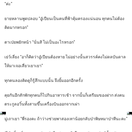
“ค่ะ”
ยายหลานพูดปลอบ “อู๋เปียนเป็นคนที่ฟ้าคุ้มครองแน่นอน ทุกคนไม่ต้อง
คิดมากหรอก”
ตาเป่ยพยักหน้า “นั่นสิ ไม่เป็นอะไรหรอก”
เย่ว์เลี่ยง “อาก็คิดว่าอู๋เปียนต้องหาย ไม่อย่างนั้นสวรรค์คงไม่ดลบันดาล
ให้มาเจอเสี่ยวเยาเยา”
ทุกคนลองคิดดูก็รู้สึกแบบนั้น จึงยิ้มออกอีกครั้ง
คุยกันอีกสักพักทุกคนก็ไปกินอาหารเช้า จากนั้นก็เตรียมของฝาก ส่งคน
ตระกูลอวิ๋นทั้งสามขึ้นเครื่องบินออกจากเผ่า
มู่เถาเยา “พี่รองคะ ถ้าว่างช่วยพาสองเทาน้อยกลับป่าพิษหมาป่าทีนะคะ”