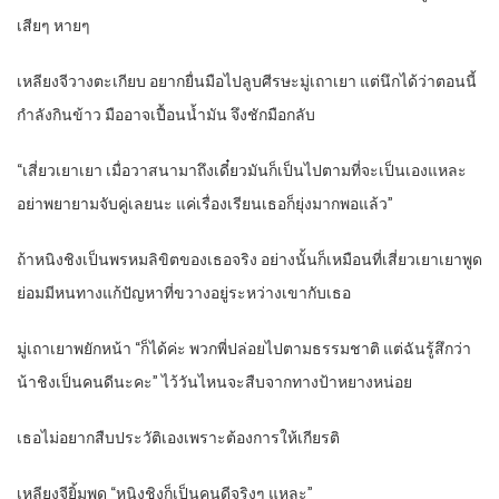
เสียๆ หายๆ
เหลียงจีวางตะเกียบ อยากยื่นมือไปลูบศีรษะมู่เถาเยา แต่นึกได้ว่าตอนนี้
กำลังกินข้าว มืออาจเปื้อนน้ำมัน จึงชักมือกลับ
“เสี่ยวเยาเยา เมื่อวาสนามาถึงเดี๋ยวมันก็เป็นไปตามที่จะเป็นเองแหละ
อย่าพยายามจับคู่เลยนะ แค่เรื่องเรียนเธอก็ยุ่งมากพอแล้ว”
ถ้าหนิงชิงเป็นพรหมลิขิตของเธอจริง อย่างนั้นก็เหมือนที่เสี่ยวเยาเยาพูด
ย่อมมีหนทางแก้ปัญหาที่ขวางอยู่ระหว่างเขากับเธอ
มู่เถาเยาพยักหน้า “ก็ได้ค่ะ พวกพี่ปล่อยไปตามธรรมชาติ แต่ฉันรู้สึกว่า
น้าชิงเป็นคนดีนะคะ” ไว้วันไหนจะสืบจากทางป้าหยางหน่อย
เธอไม่อยากสืบประวัติเองเพราะต้องการให้เกียรติ
เหลียงจียิ้มพูด “หนิงชิงก็เป็นคนดีจริงๆ แหละ”