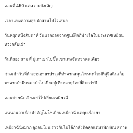
ตอนที่ 450 แค่ความบังเอิญ
เวลาแห่งความสุขมักผ่านไปไวเสมอ
วันหยุดหนึ่งสัปดาห์ วันแรกออกจากศูนย์ฝึกกีฬาเรือใบประเทศเหยียน
หวงกลับเผ่า
วันที่สอง สาม สี่ มู่เถาเยาไปขึ้นเขาเทพจันทราคนเดียว
ช่วงเช้าวันที่ห้าเธอเอายาบำรุงที่ทำจากสมุนไพรสดใหม่ที่ลู่จือฉินเก็บ
มาจากป่าพิษหมาป่าไปเยี่ยมปู่เทียดอายุร้อยยี่สิบกว่าปี
ตอนบ่ายนัดเจียงเย่ว์ไปเยี่ยมเหมียวฉี
แน่นอนว่าเรื่องสำคัญไม่ใช่เยี่ยมเหมียวฉี แต่คุยเรื่องยา
เหมียวฉีนิ่งมาก ดูอ่อนโยน ราวกับไม่ได้กำลังติดคุกแต่มาพักผ่อน สภาพ