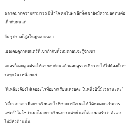
ฉลาดมากความสามารถ มีน้ำใจ คมในฝัก อีกทั้งเขายังมีความอดทนต่อ
เด็กกับคนแก่
อืม รูปร่างก็สูงใหญ่หล่อเหลา
เธอเคยดูภาพยนตร์ที่เขากำกับทั้งหมดก่อนจะรู้จักเขา
ละครก็เคยดู แต่รอให้ฉายจบก่อนแล้วค่อยดูรวดเดียว จะได้ไม่ต้องตั้งตา
รอทุกวัน เหนื่อยแย่
“พี่เหลียงจียังไม่เจออะไรที่อยากเรียนเหรอคะ ในหนึ่งปีนี้มีเวลานะคะ”
“เสี่ยวเยาเยา พี่อยากเรียนอะไรที่ช่วยเหลือเธอได้ ได้หมดยกเว้นการ
แพทย์” ไม่ใช่ว่าเธอไม่อยากเรียนการแพทย์ แต่ก็ต้องยอมรับว่าตัวเอง
ไม่มีหัวด้านนั้น