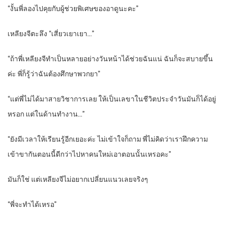
“งั้นพี่ลองไปคุยกับผู้ช่วยพิเศษของอาดูนะคะ”
เหลียงจีตะลึง “เสี่ยวเยาเยา…”
“ถ้าพี่เหลียงจีทำเป็นหลายอย่างวันหน้าได้ช่วยฉันแน่ ฉันก็จะสบายขึ้น
ค่ะ พี่ก็รู้ว่าฉันต้องศึกษาพวกยา”
“แต่พี่ไม่ได้มาสายวิชาการเลย ให้เป็นเลขาในชีวิตประจำวันมันก็ได้อยู่
หรอก แต่ในด้านทำงาน…”
“ยังมีเวลาให้เรียนรู้อีกเยอะค่ะ ไม่เข้าใจก็ถาม พี่ไม่คิดว่าเราฝึกความ
เข้าขากันตอนนี้ดีกว่าไปหาคนใหม่เอาตอนนั้นเหรอคะ”
มันก็ใช่ แต่เหลียงจีไม่อยากเปลี่ยนแนวเลยจริงๆ
“พี่จะทำได้เหรอ”