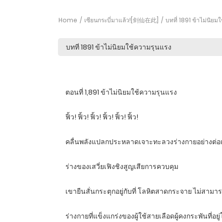
Home
เซียนกระบี่มาแล้ว![剑仙在此]
บทที่ 1891 ข้าไม่นิยม
ตอนที่​ 1,891 ข้า​ไม่นิยม​ใช้ความรุนแรง​
ฟิ้ว!​ ฟิ้ว!​ ฟิ้ว!​ ฟิ้ว!​ ฟิ้ว!​ ฟิ้ว!​
คลื่น​พลัง​แปลกประหลาด​เจาะทะลวง​ร่างกาย​อย่าง​ต่อเน
ร่าง​ของ​เสวี่ยเฟิง​ชิงสูญเสีย​การควบคุม​
เขา​ยืน​สั่น​กระตุก​อยู่กับที่​ โลหิต​สาด​กระจาย​ ไม่สามารถ​ต
ร่างกาย​ที่​แข็งแกร่ง​ของ​ผู้ใช้​สายเลือด​ผู้​คงกระพัน​ที่อย