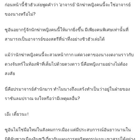
ก่อนหน้านี้ชิวฮัวเล่ยพูดคำว่า ‘อาจารย์’ นักฆ่าหญิงคนนี้จะใช่อาจารย์
ของนางหรือไม่?
ซูอันอยากรู้จักนักฆ่าหญิงคนนี้ให้มากยิ่งขึ้น มีเพียงคนพิเศษเท่านั้นที่
สามารถเป็นอาจารย์ของสตรีที่น่าทึ่งอย่างชิวฮัวเล่ยได้
แม้ว่านักฆ่าหญิงคนนี้จะสวมหน้ากาก แต่ดวงตาของนางงดงามราวกับ
ดวงจันทร์ในท้องฟ้าที่เต็มไปด้วยดวงดาว นี่คือหญิงงามอย่างไม่ต้อง
สงสัย
นี่คือปรมาจารย์สำนักมาร ทำไมนางถึงแสร้งทำเป็นว่าอยู่ในฝ่ายของ
ราชันลมปราณ จงใจหรือว่ามีเหตุผลอื่น?
เอ๊ะ เดี๋ยวนะ!
ซูอันไม่ใช่มือใหม่ในสังคมการเมือง แต่มีประสบการณ์อันยาวนานใน
มิติลับซากเมืองอินซวีเกี่ยวกับแผนการทุจริตทุกรูปแบบ เขาสรุปได้อย่าง