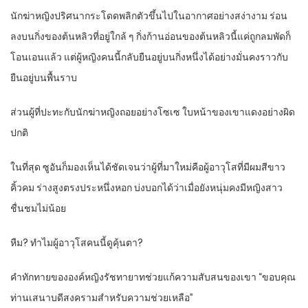
นักฆ่าหญิงปริศนากระโดดพลิกตัวขึ้นไปในอากาศอย่างสง่างาม ร่อน
ลงบนกิ่งของต้นหลิวที่อยู่ใกล้ ๆ กิ่งก้านอ่อนของต้นหลิวนี้แค่ถูกลมพัดก็
โอนเอนแล้ว แต่ผู้หญิงคนนี้กลับยืนอยู่บนกิ่งหนึ่งได้อย่างมั่นคงราวกับ
ยืนอยู่บนพื้นราบ
ส่วนผู้ที่ปะทะกับนักฆ่าหญิงถอยอย่างโซเซ ใบหน้าของเขาแดงอย่างผิด
ปกติ
ในที่สุด ซูอันก็มองเห็นได้ชัดเจนว่าผู้ที่มาใหม่คือผู้อาวุโสที่มีผมสีขาว
คิ้วคม ร่างสูงตรงประหนึ่งหอก บ่งบอกได้ว่าเมื่อยังหนุ่มคงมีหญิงสาว
ชื่นชมไม่น้อย
หืม? ทำไมผู้อาวุโสคนนี้ดูคุ้นตา?
คำทักทายขององค์หญิงรัชทายาทช่วยแก้ความสับสนของเขา “ขอบคุณ
ท่านเสนาบดีสงครามสำหรับความช่วยเหลือ”