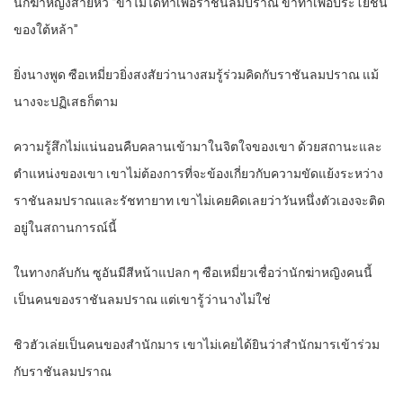
นักฆ่าหญิงส่ายหัว “ข้าไม่ได้ทำเพื่อราชันลมปราณ ข้าทำเพื่อประโยชน์
ของใต้หล้า”
ยิ่งนางพูด ซือเหมี่ยวยิ่งสงสัยว่านางสมรู้ร่วมคิดกับราชันลมปราณ แม้
นางจะปฏิเสธก็ตาม
ความรู้สึกไม่แน่นอนคืบคลานเข้ามาในจิตใจของเขา ด้วยสถานะและ
ตำแหน่งของเขา เขาไม่ต้องการที่จะข้องเกี่ยวกับความขัดแย้งระหว่าง
ราชันลมปราณและรัชทายาท เขาไม่เคยคิดเลยว่าวันหนึ่งตัวเองจะติด
อยู่ในสถานการณ์นี้
ในทางกลับกัน ซูอันมีสีหน้าแปลก ๆ ซือเหมี่ยวเชื่อว่านักฆ่าหญิงคนนี้
เป็นคนของราชันลมปราณ แต่เขารู้ว่านางไม่ใช่
ชิวฮัวเล่ยเป็นคนของสำนักมาร เขาไม่เคยได้ยินว่าสำนักมารเข้าร่วม
กับราชันลมปราณ