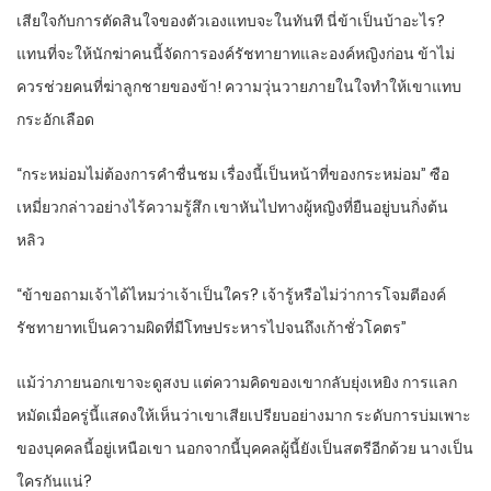
เสียใจกับการตัดสินใจของตัวเองแทบจะในทันที นี่ข้าเป็นบ้าอะไร?
แทนที่จะให้นักฆ่าคนนี้จัดการองค์รัชทายาทและองค์หญิงก่อน ข้าไม่
ควรช่วยคนที่ฆ่าลูกชายของข้า! ความวุ่นวายภายในใจทำให้เขาแทบ
กระอักเลือด
“กระหม่อมไม่ต้องการคำชื่นชม เรื่องนี้เป็นหน้าที่ของกระหม่อม” ซือ
เหมี่ยวกล่าวอย่างไร้ความรู้สึก เขาหันไปทางผู้หญิงที่ยืนอยู่บนกิ่งต้น
หลิว
“ข้าขอถามเจ้าได้ไหมว่าเจ้าเป็นใคร? เจ้ารู้หรือไม่ว่าการโจมตีองค์
รัชทายาทเป็นความผิดที่มีโทษประหารไปจนถึงเก้าชั่วโคตร”
แม้ว่าภายนอกเขาจะดูสงบ แต่ความคิดของเขากลับยุ่งเหยิง การแลก
หมัดเมื่อครู่นี้แสดงให้เห็นว่าเขาเสียเปรียบอย่างมาก ระดับการบ่มเพาะ
ของบุคคลนี้อยู่เหนือเขา นอกจากนี้บุคคลผู้นี้ยังเป็นสตรีอีกด้วย นางเป็น
ใครกันแน่?