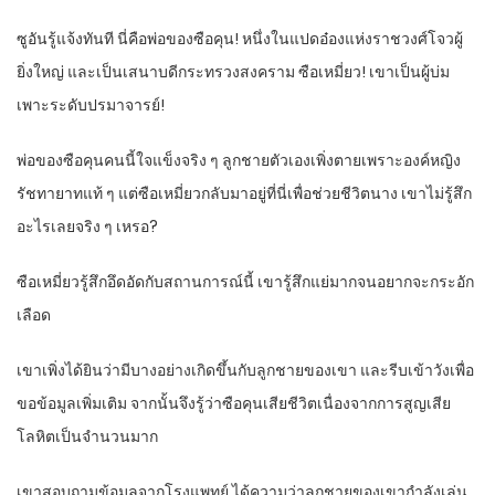
ซูอันรู้แจ้งทันที นี่คือพ่อของซือคุน! หนึ่งในแปดอ๋องแห่งราชวงศ์โจวผู้
ยิ่งใหญ่ และเป็นเสนาบดีกระทรวงสงคราม ซือเหมี่ยว! เขาเป็นผู้บ่ม
เพาะระดับปรมาจารย์!
พ่อของซือคุนคนนี้ใจแข็งจริง ๆ ลูกชายตัวเองเพิ่งตายเพราะองค์หญิง
รัชทายาทแท้ ๆ แต่ซือเหมี่ยวกลับมาอยู่ที่นี่เพื่อช่วยชีวิตนาง เขาไม่รู้สึก
อะไรเลยจริง ๆ เหรอ?
ซือเหมี่ยวรู้สึกอึดอัดกับสถานการณ์นี้ เขารู้สึกแย่มากจนอยากจะกระอัก
เลือด
เขาเพิ่งได้ยินว่ามีบางอย่างเกิดขึ้นกับลูกชายของเขา และรีบเข้าวังเพื่อ
ขอข้อมูลเพิ่มเติม จากนั้นจึงรู้ว่าซือคุนเสียชีวิตเนื่องจากการสูญเสีย
โลหิตเป็นจำนวนมาก
เขาสอบถามข้อมูลจากโรงแพทย์ ได้ความว่าลูกชายของเขากำลังเล่น