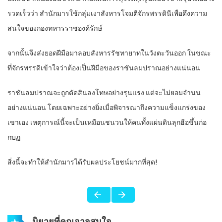
รวดเร็วว่า สำนักมารใช้กลุ่มเงาสังหารโจมตีจักรพรรดินีเพื่อดึงความ
สนใจของกองทหารราชองค์รักษ์
จากนั้นจึงส่งยอดฝีมือมาลอบสังหารรัชทายาทในวังตะวันออก ในขณะ
ที่จักรพรรดิเข้าใจว่าต้องเป็นฝีมือของราชันลมปราณอย่างแน่นอน
ราชันลมปราณจะถูกตัดสินลงโทษอย่างรุนแรง แต่จะไม่ยอมจำนน
อย่างแน่นอน โดยเฉพาะอย่างยิ่งเมื่อพิจารณาถึงความแข็งแกร่งของ
เขาเอง เหตุการณ์นี้จะเป็นเหมือนชนวนให้คนทั้งแผ่นดินลุกฮือขึ้นก่อ
กบฏ
สิ่งนี้จะทำให้สำนักมารได้รับผลประโยชน์มากที่สุด!
นิยายที่คุณอาจสนใจ