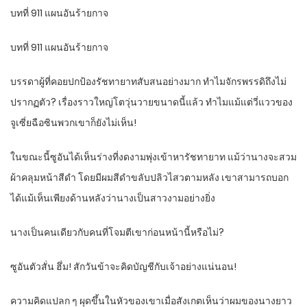
บทที่ 911 แผนอันร้ายกาจ
บทที่ 911 แผนอันร้ายกาจ
บรรดาผู้ที่คอยปกป้องรัชทายาทสับสนอย่างมาก ทำไมจักรพรรดิถึงไม่
ปรากฏตัว? เรื่องราวใหญ่โตวุ่นวายขนาดนี้แล้ว ทำไมแม้แต่วี่แววของ
จูเซี่ยฉือซินพวกเขาก็ยังไม่เห็น!
ในขณะนี้ซูอันได้เห็นร่างที่งดงามพุ่งเข้าหารัชทายาท แม้ว่านางจะสวม
ผ้าคลุมหน้าสีดำ โดยมีผมสีดำขลับปลิวไสวตามหลัง เขาสามารถบอก
ได้แม้เห็นเพียงด้านหลังว่านางเป็นสาวงามอย่างยิ่ง
นางเป็นคนเดียวกับคนที่โจมตีเขาก่อนหน้านี้หรือไม่?
ซูอันตัวสั่น ฮึ่ม! สักวันข้าจะคิดบัญชีกับเจ้าอย่างแน่นอน!
ความคิดแปลก ๆ ผุดขึ้นในหัวของเขาเมื่อสังเกตเห็นว่าผมของนางยาว