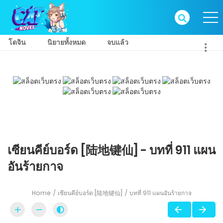
โดจิน
นิยายทั้งหมด
จบแล้ว
เซียนคีย์บอร์ด [陆地键仙] - บทที่ 911 แผน
อันร้ายกาจ
Home
เซียนคีย์บอร์ด [陆地键仙]
บทที่ 911 แผนอันร้ายกาจ