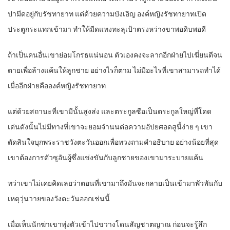
ปามีดอยู่กับรัชทายาท แต่ด้วยความบังเอิญ องค์หญิงรัชทายาทเปิด
ประตูกระแทกเข้ามา ทำให้มีดแทงทะลุเป้าตรงหว่างขาพอดิบพอดี
ถ้าเป็นคนอื่นเขาย่อมโกรธแน่นอน ตัวเองคงจะลากอีกฝ่ายไปเฆี่ยนตีจน
ตายเพื่อล้างแค้นให้ลูกชาย อย่างไรก็ตาม ไม่มีอะไรที่เขาสามารถทำได้
เมื่ออีกฝ่ายคือองค์หญิงรัชทายาท
แต่ด้วยสถานะที่เขามีนั้นสูงส่ง และตระกูลซือเป็นตระกูลใหญ่ที่โดด
เด่นดังนั้นไม่มีทางที่เขาจะยอมจำนนต่อความอัปยศอดสูนี้ง่าย ๆ เขา
ตัดสินใจบุกพระราชวังตะวันออกเพื่อทวงถามคำอธิบาย อย่างน้อยที่สุด
เขาต้องการตัวซูอันผู้ซึ่งแข่งขันกับลูกชายของเขามาระบายแค้น
ทว่าเขาไม่เคยคิดเลยว่าตอนที่เขามาถึงมันจะกลายเป็นเข้ามาพัวพันกับ
เหตุวุ่นวายของวังตะวันออกเช่นนี้
เมื่อเห็นนักฆ่าเขาพุ่งตัวเข้าไปขวางโดนสัญชาตญาณ ก่อนจะรู้สึก