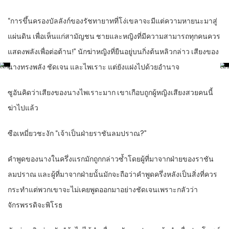
“การขึ้นครองบัลลังก์ของรัชทายาทที่โง่เขลาจะมีแต่ความหายนะมาสู่
แผ่นดิน เพื่อเห็นแก่สามัญชน ชายและหญิงที่มีความสามารถทุกคนควร
แสดงพลังเพื่อต่อต้าน!” นักฆ่าหญิงที่ยืนอยู่บนกิ่งต้นหลิวกล่าว เสียงของ
นางทรงพลัง ชัดเจน และไพเราะ แต่ยังแฝงไปด้วยอำนาจ
ซูอันคิดว่าเสียงของนางไพเราะมาก เขาเกือบถูกผู้หญิงเสียงสวยคนนี้
ฆ่าไปแล้ว
ซือเหมี่ยวชะงัก “เจ้าเป็นฝ่ายราชันลมปราณ?”
คำพูดของนางในครึ่งแรกมักถูกกล่าวซ้ำโดยผู้ที่มาจากฝ่ายของราชัน
ลมปราณ และผู้ที่มาจากฝ่ายนั้นมักจะถือว่าคำพูดครึ่งหลังเป็นสิ่งที่ควร
กระทำแต่พวกเขาจะไม่เคยพูดออกมาอย่างชัดเจนเพราะกลัวว่า
จักรพรรดิจะพิโรธ