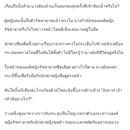
เกือบถึงบั้นท้าย นางต้องม้วนเก็บผมก่อนทุกครั้งที่เข้าห้องน้ำหรือไม่?
ผู้หญิงคนนั้นถึงตัวรัชทายาทแล้ว หรงโม่ นางกำนัลขององค์หญิง
รัชทายาทรีบวิ่งไปขวางหน้าโดยมีเข็มเล่มบางอยู่ในมือ
นักฆ่าเพียงดีดนิ้วอย่างเรียบง่าย ทว่าหรงโม่กระเด็นไปข้างหลังเหมือน
กระสอบทรายโดยที่ไม่ทันได้ตั้งตัว ไม่มีใครรู้ว่านางยังมีชีวิตอยู่หรือไม่
ใบหน้าขององค์หญิงรัชทายาทซีดเผือด อย่างไรก็ตาม นางยังคงยก
กระบี่ขึ้นเพื่อรับมือกับนักฆ่าหญิงที่อยู่ตรงหน้า
ทันใดนั้นมีเสียงตะโกนก้องด้วยโทสะดังขึ้นจากด้านข้าง “บังอาจ! เจ้า
กล้าดีอย่างไร!?”
ร่างหนึ่งพุ่งมาขวางราวกับกระสุนปืนใหญ่ แทรกตัวเองระหว่างองค์
หญิงรัชทายาทกับนักฆ่าหญิงชุดดำ ก่อนจะแลกหมัดกันอย่างรุนแรง