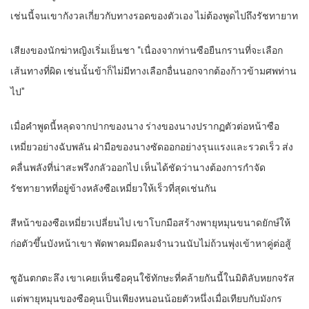
เช่นนี้จนเขากังวลเกี่ยวกับทางรอดของตัวเอง ไม่ต้องพูดไปถึงรัชทายาท
เสียงของนักฆ่าหญิงเริ่มเย็นชา “เนื่องจากท่านซือยืนกรานที่จะเลือก
เส้นทางที่ผิด เช่นนั้นข้าก็ไม่มีทางเลือกอื่นนอกจากต้องก้าวข้ามศพท่าน
ไป”
เมื่อคำพูดนี้หลุดจากปากของนาง ร่างของนางปรากฏตัวต่อหน้าซือ
เหมี่ยวอย่างฉับพลัน ฝ่ามือของนางซัดออกอย่างรุนแรงและรวดเร็ว ส่ง
คลื่นพลังที่น่าสะพรึงกลัวออกไป เห็นได้ชัดว่านางต้องการกำจัด
รัชทายาทที่อยู่ข้างหลังซือเหมี่ยวให้เร็วที่สุดเช่นกัน
สีหน้าของซือเหมี่ยวเปลี่ยนไป เขาโบกมือสร้างพายุหมุนขนาดยักษ์ให้
ก่อตัวขึ้นบังหน้าเขา พัดพาคมมีดลมจำนวนนับไม่ถ้วนพุ่งเข้าหาคู่ต่อสู้
ซูอันตกตะลึง เขาเคยเห็นซือคุนใช้ทักษะที่คล้ายกันนี้ในมิติลับหยกจรัส
แต่พายุหมุนของซือคุนเป็นเพียงหนอนน้อยตัวหนึ่งเมื่อเทียบกับมังกร