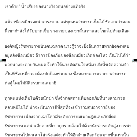
เราด้วย” น้ำเสียงของนางวิงวอนอย่างแท้จริง
แม้ว่าซือเหมี่ยวจะน่าเกรงขาม แต่ทุกคนสามารถเห็นได้ชัดเจนว่าตอน
นี้เขากำลังได้รับบาดเจ็บ ร่างกายของเขาสั่นเทาและโชกไปด้วยเลือด
องค์หญิงรัชทายาทเป็นคนฉลาด นางรู้ว่าจะยิ่งอันตรายหากยังคงหลบ
อยู่หลังซือเหมี่ยว ถ้าการป้องกันของซือเหมี่ยวเกิดช่องโหว่ เป็นไปได้ว่า
พวกนางจะตายกันหมด จึงทำให้นางตัดสินใจหนีมา สิ่งนี้ขจัดความจำ
เป็นที่ซือเหมี่ยวจะต้องปกป้องพวกนาง ซึ่งหมายความว่าเขาสามารถ
ต่อสู้โดยไม่มีสิ่งรบกวนสมาธิ
ทุกหนแห่งเต็มไปด้วยนักฆ่า ซึ่งจำกัดสถานที่ปลอดภัยที่นางสามารถ
หลบหนีไปได้ น่าจะเป็นการดีที่สุดที่จะเข้าร่วมกับอาจารย์ของ
รัชทายาท เนื่องจากเฉาโฮ่วมีระดับการบ่มเพาะสูงและภักดีต่อ
รัชทายาท แต่น่าเสียดายที่เขาถูกรายล้อมไปด้วยนักฆ่าระดับสูง การพา
รัชทายาทไปหาเฉาโฮ่วรังแต่จะทำให้อีกฝ่ายเดือดร้อนมากขึ้นเท่านั้น