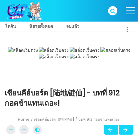
โดจิน
นิยายทั้งหมด
จบแล้ว
เซียนคีย์บอร์ด [陆地键仙] - บทที่ 912
กอดข้าแทนเถอะ!
Home
เซียนคีย์บอร์ด [陆地键仙]
บทที่ 912 กอดข้าแทนเถอะ!