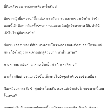
นี่คือพลังของการปะทะเพียงครั้งเดียว!
นักฆ่าหญิงยิ้มหวาน “ตั้งแต่แรก ระดับการบ่มเพาะของเจ้าต่ำกว่าข้า
ตอนนี้เจ้าต้องปกป้องทั้งรัชทายาทและองค์หญิงรัชทายาท นี่ยิ่งทำให้
เจ้าไม่ใช่คู่มือของข้า!”
ซือเหมี่ยวสงบพลังชี่ที่ปั่นป่วนภายในร่างกายขณะที่ตอบว่า “ใครจะแพ้
ชนะก็ยังไม่รู้ ว่าแต่เจ้าถนัดสู้ด้วยปากเท่านั้นเหรอ?”
ดวงตาของหญิงสาวกลายเป็นเย็นชา “รนหาที่ตาย!”
นางโจมตีอย่างรุนแรงยิ่งขึ้น เล็งตรงไปยังจุดสำคัญของซือเหมี่ยว
ซือเหมี่ยวตกตะลึง ข้าพูดประโยคเดียวเอง แต่เจ้ากลับโกรธขนาดนี้เลย
งั้นเหรอ?
ชายหนุ่มไม่มีเวลาถามคำถามนี้ออกไปเพราะเขาต้องป้องกันตัวเอง