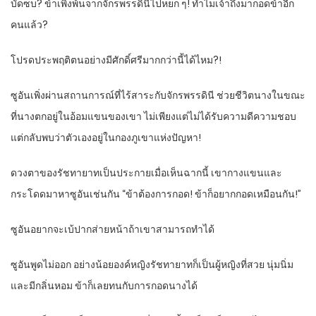
บัดซบ? ข้าเพิ่งพ้นจากจักรพรรดินีไปหยก ๆ! ทำไมเจ้าถึงมากอดข้าอีก
คนแล้ว?
โปรดประพฤติตนอย่างมีศักดิ์ศรีมากกว่านี้ได้ไหม?!
ซูอันเพิ่งผ่านสถานการณ์ที่ไร้สาระกับจักรพรรดินี ช่วยชีวิตนางในขณะ
ที่นางตกอยู่ในอ้อมแขนของเขา ไม่เพียงแต่ไม่ได้รับความดีความชอบ
แต่กลับพบว่าตัวเองอยู่ในกองภูเขาแห่งปัญหา!
ดวงตาของรัชทายาทเป็นประกายเมื่อเห็นฉากนี้ เขากางแขนและ
กระโดดมาหาซูอันเช่นกัน “ข้าต้องการกอด! ข้าก็อยากกอดเหมือนกัน!”
ซูอันอยากจะเบ้ปากส่ายหน้าถ้าเขาสามารถทำได้
ซูอันพูดไม่ออก อย่างน้อยองค์หญิงรัชทายาทก็เป็นผู้หญิงที่สวย นุ่มนิ่ม
และมีกลิ่นหอม ข้าก็เลยทนกับการกอดนางได้