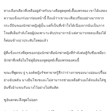
ทางเลือกเดียวที่เหลืออยู่สำหรับนางคือทูตยุทธ์เสื้อแพรทอง เขาได้แสดง
ความแข็งแกร่งมาก่อนหน้านี้ ถึงแม้ว่าเขาจะเสียเปรียบอย่างมากจาก
กระบี่บินของนักฆ่าหญิงผู้นั้น แต่ก็เป็นที่เข้าใจได้เนื่องจากนั่นเป็นการ
โจมตีเต็มกำลังโดยผู้บ่มเพาะระดับปรมาจารย์ แค่สามารถหลบเลี่ยงได้
ก็ค่อนข้างน่าประทับใจพอแล้ว
ผู้ที่แข็งแกร่งที่สุดของกลุ่มนักฆ่าคือนักฆ่าหญิงที่กำลังต่อสู้กับซือเหมี่ยว
นักฆ่าที่เหลือไม่ใช่คู่มือของทูตยุทธ์เสื้อแพรทองคนนี้
ขณะที่พูดจบ จู่ ๆ องค์หญิงรัชทายาทรู้สึกว่าร่างกายของนางอ่อนเปรี้ยอ
ย่างฉับพลัน นางยืนโซเซและไม่สามารถช่วยเหลือตัวเองได้จนล้มใส่ซู
อันซึ่งอ้าแขนรับนางไว้อย่างไม่ทันคิด
ซูอันตกตะลึงพูดไม่ออก