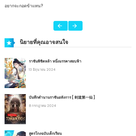
อยากจะกอดข้าแทน?
นิยายที่คุณอาจสนใจ
ราชันพิชิตหล้า หนึ่งมรรคาสยบฟ้า
13 มิถุนายน 2024
บันทึกตำนานราชันอหังการ [ 剑道第一仙 ]
8 กรกฎาคม 2024
สูตรโกงฉบับเด็กเรียน