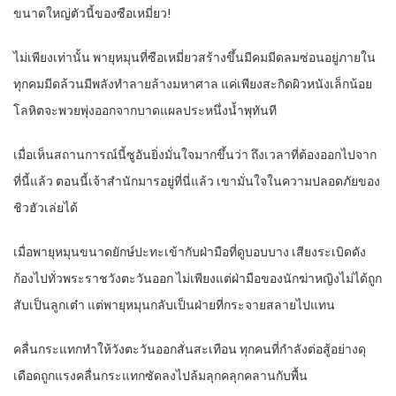
ขนาดใหญ่ตัวนี้ของซือเหมี่ยว!
ไม่เพียงเท่านั้น พายุหมุนที่ซือเหมี่ยวสร้างขึ้นมีคมมีดลมซ่อนอยู่ภายใน
ทุกคมมีดล้วนมีพลังทำลายล้างมหาศาล แค่เพียงสะกิดผิวหนังเล็กน้อย
โลหิตจะพวยพุ่งออกจากบาดแผลประหนึ่งน้ำพุทันที
เมื่อเห็นสถานการณ์นี้ซูอันยิ่งมั่นใจมากขึ้นว่า ถึงเวลาที่ต้องออกไปจาก
ที่นี้แล้ว ตอนนี้เจ้าสำนักมารอยู่ที่นี่แล้ว เขามั่นใจในความปลอดภัยของ
ชิวฮัวเล่ยได้
เมื่อพายุหมุนขนาดยักษ์ปะทะเข้ากับฝ่ามือที่ดูบอบบาง เสียงระเบิดดัง
ก้องไปทั่วพระราชวังตะวันออก ไม่เพียงแต่ฝ่ามือของนักฆ่าหญิงไม่ได้ถูก
สับเป็นลูกเต๋า แต่พายุหมุนกลับเป็นฝ่ายที่กระจายสลายไปแทน
คลื่นกระแทกทำให้วังตะวันออกสั่นสะเทือน ทุกคนที่กำลังต่อสู้อย่างดุ
เดือดถูกแรงคลื่นกระแทกซัดลงไปล้มลุกคลุกคลานกับพื้น