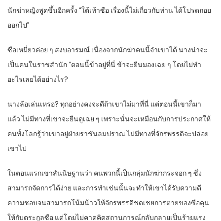
นักฆ่าหญิงพูดขึ้นอีกครั้ง “ใต้เท้าซือ เรื่องนี้ไม่เกี่ยวกับท่าน ได้โปรดถอย
ออกไป”
ซือเหมี่ยวค่อย ๆ สงบอารมณ์ เนื่องจากนักฆ่าคนนี้จำเขาได้ นางน่าจะ
เป็นคนในราชสำนัก “ตอนนี้ข้าอยู่ที่นี่ ข้าจะยืนมองเฉย ๆ โดยไม่ทำ
อะไรเลยได้อย่างไร?
นางล้อเล่นเหรอ? ทุกอย่างคงจะดีถ้าเขาไม่มาที่นี่ แต่ตอนนี้เขาก็มา
แล้ว ไม่มีทางที่เขาจะยืนดูเฉย ๆ เพราะนั่นจะเหมือนกับการประกาศให้
คนทั้งโลกรู้ว่าเขาอยู่ฝ่ายราชันลมปราณ ไม่มีทางที่จักรพรรดิจะปล่อย
เขาไป
ในตอนแรกเขาสันนิษฐานว่า คนพวกนี้เป็นกลุ่มนักฆ่ากระจอก ๆ ซึ่ง
สามารถจัดการได้ง่าย และการทำเช่นนั้นจะทำให้เขาได้รับความดี
ความชอบจนสามารถโน้มน้าวให้จักรพรรดิชดเชยการตายของซือคุน
ให้กับตระกูลซือ แต่โดยไม่คาดคิดสถานการณ์กลับกลายเป็นร้ายแรง