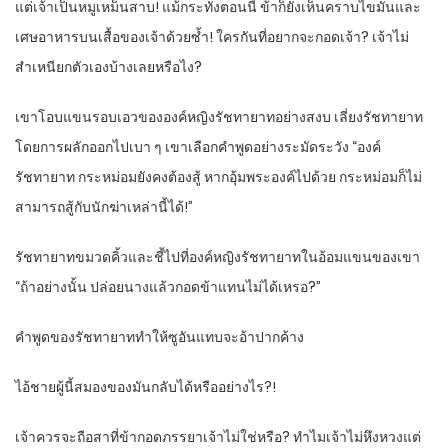
แต่เจ้าเป็นหมูเหม็นสาบ! แม้กระทั่งตอนนี้ ข้าก็ยังเห็นคราบไขมันและ
เศษอาหารบนเสื้อของเจ้าด้วยซ้ำ! ใครกันที่อยากจะกอดเจ้า? เจ้าไม่
สำเหนียกตัวเองบ้างเลยหรือไง?
เขาโอบแขนรอบเอวขององค์หญิงรัชทายาทอย่างสงบ เลี่ยงรัชทายาท
โดยการผลักออกไปเบา ๆ เขาเลือกคำพูดอย่างระมัดระวัง “องค์
รัชทายาท กระหม่อมยังคงต้องสู้ หากอุ้มพระองค์ไปด้วย กระหม่อมก็ไม่
สามารถสู้กับนักฆ่าเหล่านี้ได้!”
รัชทายาทขมวดคิ้วและชี้ไปที่องค์หญิงรัชทายาทในอ้อมแขนของเขา
“ถ้าอย่างนั้น ปล่อยนางแล้วกอดข้าแทนไม่ได้เหรอ?”
คำพูดของรัชทายาททำให้ซูอันแทบจะอ้าปากค้าง
ไอ้ชายผู้นี้สมองของมันกลับได้หรืออย่างไร?!
เจ้าควรจะถือสาที่ข้ากอดภรรยาเจ้าไม่ใช่หรือ? ทำไมเจ้าไม่หึงหวงแต่