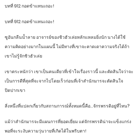
บทที่ 912 กอดข้าแทนเถอะ!
บทที่ 912 กอดข้าแทนเถอะ!
ซูอันกลืนน้ำลาย อาจารย์ของชิวฮัวเล่ยหลักแหลมยิ่งนัก นางได้ใช้
ความคิดอย่างมากในแผนนี้ ไม่มีทางที่เขาจะคาดเดาความจริงได้ถ้า
เขาไม่รู้จักชิวฮัวเล่ย
เขาตระหนักว่า เขาเป็นคนเดียวที่เข้าใจเรื่องราวนี้ และตัดสินใจว่าจะ
เป็นการดีที่สุดที่จะจากไปโดยเร็วก่อนที่เจ้าสำนักมารจะตัดสินใจ
ปิดปากเขา
สิ่งหนึ่งที่แปลกเกี่ยวกับสถานการณ์ทั้งหมดนี้คือ…จักรพรรดิอยู่ที่ไหน?
แม้ว่าสำนักมารจะมีแผนการที่ยอดเยี่ยม แต่จักรพรรดิน่าจะแข็งแกร่ง
พอที่จะระงับความวุ่นวายที่เกิดได้ในพริบตา!