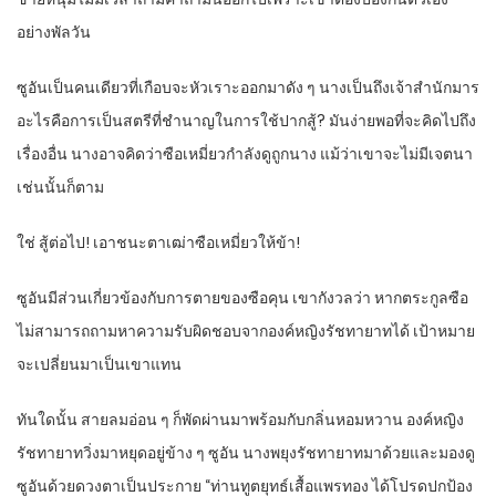
อย่างพัลวัน
ซูอันเป็นคนเดียวที่เกือบจะหัวเราะออกมาดัง ๆ นางเป็นถึงเจ้าสำนักมาร
อะไรคือการเป็นสตรีที่ชำนาญในการใช้ปากสู้? มันง่ายพอที่จะคิดไปถึง
เรื่องอื่น นางอาจคิดว่าซือเหมี่ยวกำลังดูถูกนาง แม้ว่าเขาจะไม่มีเจตนา
เช่นนั้นก็ตาม
ใช่ สู้ต่อไป! เอาชนะตาเฒ่าซือเหมี่ยวให้ข้า!
ซูอันมีส่วนเกี่ยวข้องกับการตายของซือคุน เขากังวลว่า หากตระกูลซือ
ไม่สามารถถามหาความรับผิดชอบจากองค์หญิงรัชทายาทได้ เป้าหมาย
จะเปลี่ยนมาเป็นเขาแทน
ทันใดนั้น สายลมอ่อน ๆ ก็พัดผ่านมาพร้อมกับกลิ่นหอมหวาน องค์หญิง
รัชทายาทวิ่งมาหยุดอยู่ข้าง ๆ ซูอัน นางพยุงรัชทายาทมาด้วยและมองดู
ซูอันด้วยดวงตาเป็นประกาย “ท่านทูตยุทธ์เสื้อแพรทอง ได้โปรดปกป้อง