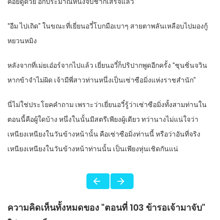
คอยดูด้วย อีกประมาณหนึ่งจิบชาก็เสร็จแล้ว”
“อืม ไปเถิด” ในขณะที่เยี่ยนอวี๋โบกมือเบาๆ สายตาพลันเหลือบไปมองกู้
หยวนหมิง
หลังจากที่เม่ยเอ๋อร์จากไปแล้ว เยี่ยนอวี๋ก็ปริปากพูดอีกครั้ง “ชุนซิ่นจวิน
หากข้าจำไม่ผิด เจ้ามีพี่สาวท่านหนึ่งเป็นเซ่าซือมิ่งแห่งราชสำนัก”
นี่ไม่ใช่ประโยคคำถาม เพราะว่าเยี่ยนอวี๋รู้ว่าเซ่าซือมิ่งทั้งสามท่านใน
ตอนนี้คือผู้ใดบ้าง หนึ่งในนั้นมีสตรีเพียงผู้เดียว ทว่านางไม่แน่ใจว่า
เหนียงเหนียงในวันข้างหน้านั้น คือเซ่าซือมิ่งท่านนี้ หรือว่าอันที่จริง
เหนียงเหนียงในวันข้างหน้าท่านนั้น เป็นเพียงหุ่นเชิดกันแน่
ความคิดเห็นทั้งหมดของ "ตอนที่ 103 ข้ารอเจ้ามาจับ"