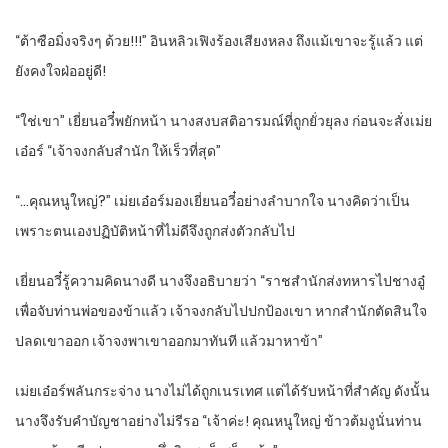
“ต้าซือมิ่งจริงๆ ด้วย!!!” อินหลิวเฟิงร้องเสียงหลง ถึงแม้เขาจะรู้แล้ว แต่
ยังคงใจฝ่ออยู่ดี!
“ใช่เขา” เยี่ยนอวี๋พยักหน้า นางสงบสติอารมณ์ที่ถูกยั่วยุลง ก่อนจะสั่งเม่ย
เอ๋อร์ “เจ้าจงกลับสำนัก ให้เร็วที่สุด”
“…คุณหนูใหญ่?” เม่ยเอ๋อร์มองเยี่ยนอวี๋อย่างลำบากใจ นางคิดว่าเป็น
เพราะตนเองปฏิบัติหน้าที่ไม่ดีจึงถูกส่งตัวกลับไป
เยี่ยนอวี๋รู้ความคิดนางดี นางจึงอธิบายว่า “ราชสำนักส่งทหารไปชางอู๋
เพื่อจับท่านพ่อของข้าแล้ว เจ้าจงกลับไปปกป้องเขา หากสำนักตัดสินใจ
ปลดเขาออก เจ้าจงพาเขาออกมาทันที แล้วมาหาข้า”
เม่ยเอ๋อร์พลันกระจ่าง นางไม่ได้ถูกเนรเทศ แต่ได้รับหน้าที่สำคัญ ดังนั้น
นางจึงรับคำบัญชาอย่างไม่รีรอ “เจ้าค่ะ! คุณหนูใหญ่ ข้าวต้มงูนั่นท่าน