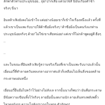
ลักพาตัวท่านประมุขน้อย… ถุย! ปากเสีย แต่ไม่ใช่สิ นี่มันเรื่องต่ำช้า
จริงๆ นี่นา
อินหลิวเฟิงยังคงไม่เข้าใจ แต่อย่างน้อยเขาก็เข้าใจเรื่องหนึ่งแล้ว ครั้งที่
แล้วเขาเป็นแพะรับบาปให้ต้าซือมิ่งจริงๆ ! ต้าซือมิ่งเป็นคนรังแกท่าน
ประมุขน้อยจริงๆ ด้วย! ไม่ใช่เขาเสียหน่อย! แต่เขาก็ไม่กล้าพูดอยู่ดี ฮือๆ
…
…
และในขณะที่อินหลิวเฟิงรู้ความจริงเรื่องที่เขาเป็นแพะรับบาปแล้วนั้น
เยี่ยนอวี๋ที่ทำลายควันหลงกลางอากาศแล้วก็เหลือบไปเห็นสิ่งของคล้าย
กระดาษแผ่นหนึ่ง
เยี่ยนอวี๋ยื่นมือไปคว้าไว้อย่างไม่ลังเล จากนั้นนางก็พบว่า มันคือกระดาษ
มีข้อความเขียนทิ้งไว้จริงๆ ลายมือนั้นงดงามนัก ลายเส้นทรงพลังพลิ้ว
ไหวดุจมังกร ความโอหังปรากฏในทุกๆ ตัวอักษร!