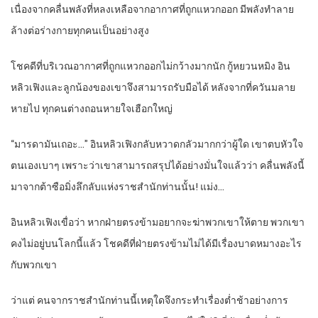
เนื่องจากคลื่นพลังที่หลงเหลือจากอากาศที่ถูกแหวกออก มีพลังทำลาย
ล้างต่อร่างกายทุกคนเป็นอย่างสูง
โชคดีที่บริเวณอากาศที่ถูกแหวกออกไม่กว้างมากนัก กู้หยวนหมิง อิน
หลิวเฟิงและลูกน้องของเขาจึงสามารถรับมือได้ หลังจากที่ควันมลาย
หายไป ทุกคนต่างถอนหายใจเฮือกใหญ่
“มารดามันเถอะ…” อินหลิวเฟิงกลับหวาดกลัวมากกว่าผู้ใด เขาตบหัวใจ
ตนเองเบาๆ เพราะว่าเขาสามารถสรุปได้อย่างมั่นใจแล้วว่า คลื่นพลังนี้
มาจากต้าซือมิ่งลึกลับแห่งราชสำนักท่านนั้น! แม่ง…
อินหลิวเฟิงเขื่อว่า หากฝ่ายตรงข้ามอยากจะฆ่าพวกเขาให้ตาย พวกเขา
คงไม่อยู่บนโลกนี้แล้ว โชคดีที่ฝ่ายตรงข้ามไม่ได้มีเรื่องบาดหมางอะไร
กับพวกเขา
ว่าแต่ คนจากราชสำนักท่านนี้เหตุใดจึงกระทำเรื่องต่ำช้าอย่างการ