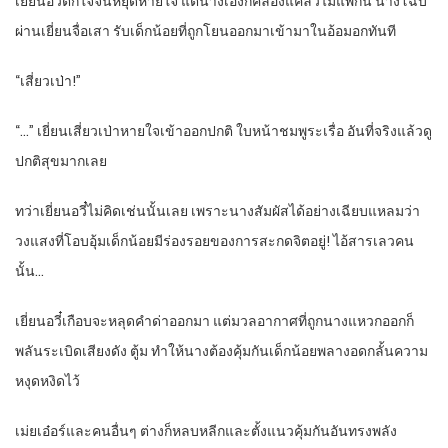
เยี่ยนอวี๋ตกใจจนหยุดหายใจ แต่นางเองก็คล่องแคล่วไม่แพ้กัน นางโฉบ
ผ่านเยี่ยนจื่อเสา รับเด็กน้อยที่ถูกโยนออกมาเข้ามาในอ้อมอกทันที
“เสี่ยวเป่า!”
“…” เยี่ยนเสี่ยวเป่าหายใจเข้าออกปกติ ใบหน้าชมพูระเรื่อ อันที่จริงแล้วดู
ปกติสุขมากเลย
ทว่าเยี่ยนอวี๋ไม่คิดเช่นนั้นเลย เพราะนางสัมผัสได้อย่างเฉียบแหลมว่า
วงแสงที่โอบอุ้มเด็กน้อยมีร่องรอยของการสะกดจิตอยู่! ไอ้สารเลวคน
นั้น…
เยี่ยนอวี๋เกือบจะหลุดคำด่าออกมา แต่มวลอากาศที่ถูกนางแหวกออกก็
พลันระเบิดเสียงดัง ตู้ม ทำให้นางต้องคุ้มกันเด็กน้อยพลางอดกลั้นความ
หงุดหงิดไว้
เม่ยเอ๋อร์และคนอื่นๆ ต่างก็หลบหลีกและตั้งแนวคุ้มกันอันทรงพลัง