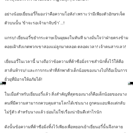
อย่างน้อยเยี่ยนอวี๋ก็มองว่าคือความโอหัง! เพราะว่ามีเพียงตัวอักษรเจ็ด
ตัวบนนั้น ‘ข้าจะรอเจ้ามาจับข้า’ …!
แกรบ! เยี่ยนอวี๋ขยำกระดาษเป็นผุยผงในทันที นางมั่นใจว่าฝ่ายตรงข้าม
คอยเฝ้าสังเกตพวกเขาสองแม่ลูกมาตลอด ตลอดเวลา! เจ้าคนสารเลว!
เยี่ยนอวี๋ในเวลานี้ นางถือว่าข้อความที่ต้าซือมิ่งราชสำนักทิ้งไว้ให้คือ
สาส์นท้ารบ! และการกระทำที่ลักพาตัวเด็กน้อยของนางไปก็ถือเป็นการ
ยั่วยุที่มิอาจให้อภัยได้!
ในเมื่อสำหรับเยี่ยนอวี๋แล้ว สิ่งสำคัญที่สุดของนางก็คือเด็กน้อยของนาง
คนที่มีความสามารถควบคุมสามโลกได้เช่นนาง ถูกคนแอบฟังแต่กลับ
ไม่รู้ตัว สำหรับนางแล้ว ย่อมไม่ใช่เรื่องน่ายินดีเท่าไรนัก
ดังนั้นข้อความที่ต้าซือมิ่งทิ้งไว้เพียงเพื่อหยอกเย้าเยี่ยนอวี๋นั้นจึงกลาย