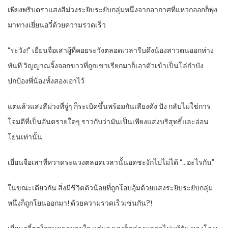
เพียงพริบตราแสงสีม่วงระยิบระยับกลุ่มหนึ่งจากอากาศที่แหวกออกก็พุ่ง
มาทางเยี่ยนอวี๋ด้วยความรวดเร็ว
“ระวัง!” เยี่ยนจื่อเสาผู้ที่คอยระวังตลอดเวลารีบดึงน้องสาวตนออกห่าง
ทันที วิญญาณจิ้งจอกขาวที่ถูกเขาเรียกมาก็เอาตัวเข้าเป็นโล่กำบัง
ปกป้องพี่น้องทั้งสองเอาไว้
แต่แล้วแสงสีม่วงที่จู่ๆ ก็ระเบิดขึ้นพร้อมกันเสียงดัง ปัง กลับไม่ใช่การ
โจมตีที่เป็นอันตรายใดๆ ราวกับว่ามันเป็นเพียงแสงบริสุทธิ์และอ่อน
โยนเท่านั้น
เยี่ยนจื่อเสาที่หวาดระแวงตลอดเวลานั้นอดชะงักไปไม่ได้ “…อะไรกัน”
ในขณะเดียวกัน สิ่งมีชีวิตตัวน้อยที่ถูกโอบอุ้มด้วยแสงระยิบระยับกลุ่ม
หนึ่งก็ถูกโยนออกมา! ด้วยความรวดเร็วเช่นกัน?!