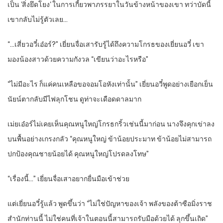
เป็น ‘สิ่งยึดโยง‘ ในการเกี้ยวพาภรรยาในวันข้างหน้าของเขา ทว่าบัดนี้
เขากลับไม่รู้ตัวเลย…
“…เสี่ยวอวี๋เอ๋อร์?” เยี่ยนจื่อเสารับรู้ได้ถึงความโกรธของเยี่ยนอวี๋ เขา
มองน้องสาวด้วยความกังวล “เขียนว่าอะไรหรือ”
“ไม่มีอะไร ก็แค่คนเหลือขอจอมโอหังเท่านั้น” เยี่ยนอวี๋พูดอย่างเยือกเย็น
นัยน์ตากลับมีไฟลุกโชน ดูท่าจะเดือดดาลมาก
เม่ยเอ๋อร์ไม่เคยเห็นคุณหนูใหญ่โกรธกริ้วเช่นนี้มาก่อน นางจึงคุกเข่าลง
บนพื้นอย่างเกรงกลัว “คุณหนูใหญ่ ข้าน้อยประมาท ข้าน้อยไม่สามารถ
ปกป้องคุณชายน้อยได้ คุณหนูใหญ่โปรดลงโทษ”
“เรื่องนี้…” เยี่ยนจื่อเสาอยากยื่นมือเข้าช่วย
แต่เยี่ยนอวี๋รู้แล้ว พูดขึ้นว่า “ไม่ใช่ปัญหาของเจ้า พลังของต้าซือมิ่งราช
สำนักท่านนี้ ไม่ใช่คนที่เจ้าในตอนนี้สามารถรับมือด้วยได้ ลุกขึ้นเถิด”