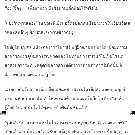
ร้อง “จิ๊ดๆ ๆ ” เพื่อถามว่า ข้าขอทานเล็กน้อยได้หรือไม่
“แบ่งกันทานเถอะ” ในขณะที่เยี่ยนอวี๋ตอบลูกหนูน้อย นางก็ให้เยี่ยนจื่อเส
าและคนอื่นๆ พักผ่อนและทานข้าวต้มงู
ไม่มีผู้ใดปฏิเสธ แม้จะกล่าวว่าไม่ว่าเป็นผู้ฝึกฌานแขนงใด เมื่อมีความ
สามารถบรรลุขั้นสุวรรณชาดแล้ว ไม่ทานข้าวสิบวันก็ไม่เป็นไร แต่
สำหรับอวัยวะที่ยังหลุดพ้นจากความต้องการด้านอาหารไม่ได้นั้น ก็
ถือว่าค่อนข้างทรมานอยู่บ้าง
เมื่อข้าวต้มร้อนๆ ลงท้อง ถึงแม้อินหลิวเฟิงจะไม่รู้สึกหิว แต่ความทุกข์
ทรมานที่อดทนมานั้น ทำให้เขาซดข้าวต้มหมดในอึดใจเดียว “อ่าห์…
รู้สึกดีจังเลย! ตับไตไส้พุงของข้าฟื้นคืนชีพแล้ว”
“รู้สึกดีจริงๆ อาหารแห้งไม่ใช่อาหารของมนุษย์จริงๆ ฝืดคอจะตายชัก”
เยี่ยนจื่อเสาเห็นด้วย “ต้องรีบบำเพ็ญฝึกฝนแล้ว จะได้บรรลุขั้นวิญญาณ