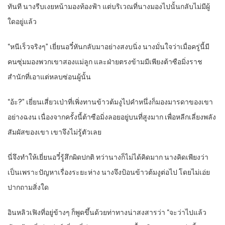
ทันที นางรีบเงยหน้ามองท้องฟ้า แต่บริเวณที่นางมองไปนั้นกลับไม่มีผู้
ใดอยู่แล้ว
“หนีเร็วจริงๆ” เยี่ยนอวี๋หันกลับมาอย่างสงบนิ่ง นางมั่นใจว่าเมื่อครู่นี้มี
คนซุ่มมองพวกเขาสองแม่ลูก และฝ่ายตรงข้ามมีเพียงต้าซือมิ่งราช
สำนักที่เอาแต่หลบซ่อนผู้นั้น
“อ้ะ?” เยี่ยนเสี่ยวเป่าที่เพิ่งทานข้าวต้มงูไปคำหนึ่งก็มองมารดาของเขา
อย่างฉงน เนื่องจากครั้งนี้ต้าซือมิ่งลอยอยู่บนที่สูงมาก เพื่อหลีกเลี่ยงพลัง
สัมผัสของเขา เขาจึงไม่รู้ตัวเลย
นี่จึงทำให้เยี่ยนอวี๋รู้สึกผิดปกติ ทว่านางก็ไม่ได้คิดมาก นางคิดเพียงว่า
เป็นเพราะปัญหาเรื่องระยะห่าง นางจึงป้อนข้าวต้มงูต่อไป โดยไม่เอ่ย
ปากถามสิ่งใด
อินหลิวเฟิงที่อยู่ข้างๆ ก็พูดขึ้นด้วยท่าทางน่าสงสารว่า “จะว่าไปแล้ว