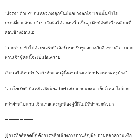
“มีจริงๆ ด้วย?!” อินหลิวเฟิงลุกขึ้นยืนอย่างตกใจ “เช่นนั้นข้าไป
ประเดี๋ยวกลับมา!” เขาสัมผัสได้ว่าคนนั้นเป็นลูกศิษย์ลัทธิเซิ่งเหลียนที่
ค่อนข้างอ่อนแอ
“นายท่าน ข้าไปด้วยขอรับ!” เอ้อร์เหมารีบพูดอย่างภักดี เขากลัวว่านาย
ท่านเจ้าชู้คนนี้จะเป็นอันตราย
เยี่ยนอวี๋เตือนว่า “ระวังด้วย คนผู้นี้ค่อนข้างแปลกประหลาดอยู่บ้าง”
“วางใจเถิด!” อินหลิวเฟิงน้อมรับคำเตือน ก่อนจะพาเอ้อร์เหมาไปด้วย
ทว่าผ่านไปนาน เจ้านายและลูกน้องคู่นี้ก็ไม่มีทีท่าจะกลับมา
———————–
[1]การถือศีลอดปี้กู่ คือการหลีกเลี่ยงการทานธัญพืช ตามหลักความเชื่อ