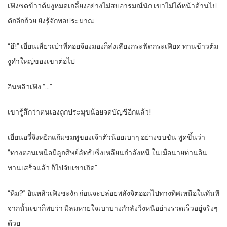
เฟิงซดข้าวต้มงูหมดเกลี้ยงอย่างไม่สบอารมณ์นัก เขาไม่ได้หน้าด้านไป
ตักอีกถ้วย ยังรู้จักพอประมาณ
“ฮึ!” เยี่ยนเสี่ยวเป่าที่คอยจ้องมองก็ส่งเสียงกระฟัดกระเฟียด ทานข้าวต้ม
งูคำใหญ่ของเขาต่อไป
อินหลิวเฟิง “…”
เขารู้สึกว่าตนเองถูกประมุขน้อยจดบัญชีอีกแล้ว!
เยี่ยนอวี๋จึงหยิกแก้มชมพูของเจ้าตัวน้อยเบาๆ อย่างขบขัน พูดขึ้นว่า
“ทางตอนเหนือมีลูกศิษย์ลัทธิเซิ่งเหลียนกำลังหนี ในเมื่อนายท่านอิน
ทานเสร็จแล้ว ก็ไปจับเขาเถิด”
“หืม?” อินหลิวเฟิงชะงัก ก่อนจะปล่อยพลังจิตออกไปทางทิศเหนือในทันที
จากนั้นเขาก็พบว่า มีลมหายใจเบาบางกำลังวิ่งหนีอย่างรวดเร็วอยู่จริงๆ
ด้วย