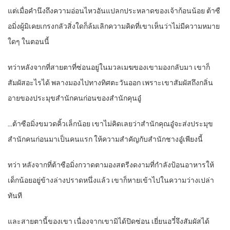
แต่เมื่อคำนึงถึงความอ่อนไหวอันแปลกประหลาดของเจ้าก้อนน้อย ต้าซื
อมิ่งผู้มิเคยเกรงกลัวสิ่งใดก็ล้มเลิกความคิดที่เขาเห็นว่าไม่มีความหมาย
ใดๆ ในตอนนี้
ทว่าหลังจากที่สายตาที่ซ่อนอยู่ในมวลเมฆของเขามองกลับมา เขาก็
สัมผัสอะไรได้ พลางมองไปทางทิศตะวันออก เพราะเขาสัมผัสถึงกลิ่น
อายของประมุขสำนักคนก่อนของสำนักคุนอู๋
…ต้าซือมิ่งขมวดคิ้วเล็กน้อย เขาไม่คิดเลยว่าสำนักคุณอู๋จะส่งประมุข
สำนักคนก่อนมาเป็นคนแรก ให้ความสำคัญกับสำนักชางอู๋เพียงนี้
ทว่า หลังจากที่ต้าซือมิ่งกวาดตามองสตรีงดงามที่กำลังป้อนอาหารให้
เด็กน้อยอยู่ข้างล่างปราดหนึ่งแล้ว เขาก็หายเข้าไปในความว่างเปล่า
ทันที
และสายตานี้ของเขา เนื่องจากเขามิได้ปิดซ่อน เยี่ยนอวี๋จึงสัมผัสได้