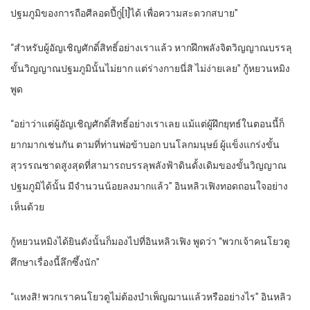
ปฐมภูมิของการถือศีลอดปี้กู่[1]ได้ เพื่อความสะดวกสบาย”
“สำหรับผู้อัญเชิญศักดิ์สิทธิ์อย่างเราแล้ว หากฝึกพลังจิตวิญญาณบรรลุ
ขั้นวิญญาณปฐมภูมินั้นไม่ยาก แต่ร่างกายนี่สิ ไม่ง่ายเลย” กู้หยวนหมิง
พูด
“อย่าว่าแต่ผู้อัญเชิญศักดิ์สิทธิ์อย่างเราเลย แม้แต่ผู้ฝึกยุทธ์ในตอนนี้ก็
ยากมากเช่นกัน ตามที่ท่านพ่อข้าบอก บนโลกมนุษย์ ผู้แข็งแกร่งขั้น
สุวรรณชาดสูงสุดที่สามารถบรรลุพลังฟ้าดินดั้งเดิมของขั้นวิญญาณ
ปฐมภูมิได้นั้น มีจำนวนน้อยลงมากแล้ว” อินหลิวเฟิงทอดถอนใจอย่าง
เห็นด้วย
กู้หยวนหมิงได้ยินดังนั้นก็มองไปที่อินหลิวเฟิง พูดว่า “พวกเจ้าคนโยวตู
ศึกษาเรื่องนี้ลึกซึ้งนัก”
“แหงสิ! พวกเราคนโยวตูไม่ต้องบำเพ็ญฌานแล้วหรืออย่างไร” อินหลิว