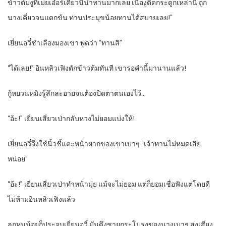
ข้าวต้มงูที่เม่ยเอ๋อร์เคี่ยวนี่น่าทานมากเลย เนื้องูติดกระดูกเหล่านี้ ถูก
นางเคี่ยวจนแตกข้น ท่านประมุขน้อยทานได้สบายเลย!”
เยี่ยนอวี๋ชำเลืองมองเขา พูดว่า “ทานสิ”
“ได้เลย!” อินหลิวเฟิงตักข้าวต้มทันที เขารอคำนี้มานานแล้ว!
กู้หยวนหมิงรู้สึกละอายจนต้องปิดตาตนเองไว้…
“อ้ะ!” เยี่ยนเสี่ยวเป่ากลับหวงไม่ยอมแบ่งให้!
เยี่ยนอวี๋จึงใช้นิ้วชี้แตะหน้าผากของเขาเบาๆ “เจ้าทานไม่หมดเสีย
หน่อย”
“อ้ะ!” เยี่ยนเสี่ยวเป่าทำหน้ามุ่ย แม้จะไม่ยอม แต่ก็ยอมเชื่อฟังแต่โดยดี
ไม่ห้ามอินหลิวเฟิงแล้ว
ลูกหนูน้อยก็ประจบเยี่ยนอวี๋ มันดึงชายกระโปรงของนางเบาๆ ส่งเสียง