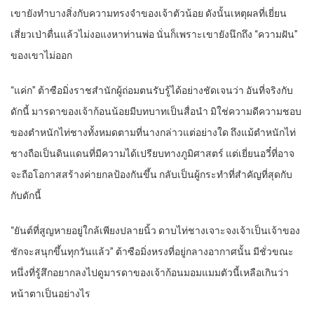
เขายังทำบางสิ่งกับความทรงจำของเจ้าตัวน้อย ดังนั้นเหตุผลที่เยี่ยน
เสี่ยวเป่าตื่นแล้วไม่งอแงหาท่านพ่อ นั่นก็เพราะเขายังนึกถึง “ความฝัน”
ของเขาไม่ออก
“แค่ก” ต้าซือมิ่งราชสำนักผู้ถ่อมตนรับรู้ได้อย่างชัดเจนว่า อันที่จริงกับ
ดักนี้ มารดาของเจ้าก้อนน้อยมีบทบาทเป็นสื่อนำ มิใช่ความดีความชอบ
ของตำหนักไท่ชางทั้งหมดตามที่นางกล่าวแต่อย่างใด ถึงแม้ตำหนักไท่
ชางถือเป็นดินแดนที่มีความได้เปรียบทางภูมิศาสตร์ แต่เยี่ยนอวี๋ที่อาจ
จะถือโอกาสสร้างค่ายกลป้องกันขึ้น กลับเป็นผู้กระทำที่สำคัญที่สุดกับ
กับดักนี้
“ยันต์ที่สูญหายอยู่ใกล้เพียงปลายนิ้ว ดาบไท่ชางเจาะจงเจ้าเป็นเจ้าของ
ชักจะสนุกขึ้นทุกวันแล้ว” ต้าซือมิ่งหรงที่อยู่กลางอากาศนั้น มีชั่วขณะ
หนึ่งที่รู้สึกอยากลงไปดูมารดาของเจ้าก้อนมอมแมมตัวนี้เหลือเกินว่า
หน้าตาเป็นอย่างไร