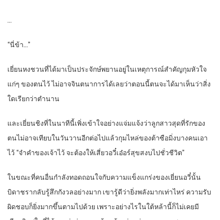
…
“นี่ข้า…”
เยี่ยนหงชวนที่ได้มาเป็นประจักษ์พยานอยู่ในเหตุการณ์สำคัญกุมหัวใจ
แก่ๆ ของตนไว้ ไม่อาจจินตนาการได้เลยว่าตอนนี้ตนจะได้มาเห็นว่าสิ่ง
ใดเรียกว่าตำนาน
และเยี่ยนชิงที่ในนาทีนี้เพิ่งเข้าใจอย่างแจ่มแจ้งว่าลูกสาวสุดที่รักของ
ตนไม่อาจเทียบในวันวานอีกต่อไปแล้วกุมไหล่ของต้าซือมิ่งบางคนเอา
ไว้ “จำคำของเจ้าไว้ จะต้องให้เสี่ยวอวี๋เอ๋อร์สุขสงบไปชั่วชีวิต”
ในขณะที่คนอื่นกำลังทอดถอนใจกับความแข็งแกร่งของเยี่ยนอวี๋นั้น
บิดาชรากลับรู้สึกกังวลอย่างมาก เขารู้ดีว่ายิ่งพลังมากเท่าไหร่ ความรับ
ผิดชอบก็ยิ่งมากขึ้นตามไปด้วย เพราะอย่างไรในใต้หล้านี้ก็ไม่เคยมี