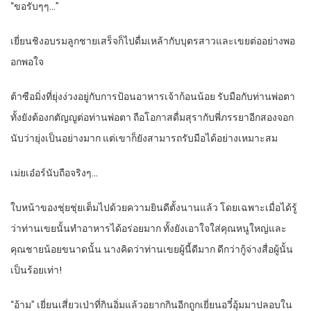
“ขอรับๆๆ…”
เยี่ยนชิงอบรมลูกชายเสร็จก็ไปดื่มเหล้ากับบุตรสาวและเขยต่ออย่างพอ
อกพอใจ
ต้าซือมิ่งที่ยุ่งง่วงอยู่กับการป้อนอาหารเจ้าก้อนน้อย รับมือกับท่านพ่อตา
ทั้งยังต้องกตัญญูต่อท่านพ่อตา ถือโอกาสดื่มสุรากับพี่ภรรยาอีกสองจอก
นับว่ายุ่งเป็นอย่างมาก แต่เขาก็ยังสามารถรับมือได้อย่างเหมาะสม
เม่ยเอ๋อร์นับถือจริงๆ…
ใบหน้าของชุ่ยชุ่ยเต็มไปด้วยความยินดีตั้งนานแล้ว โดยเฉพาะเมื่อได้รู้
ว่าท่านเขยนั้นทำอาหารได้อร่อยมาก ทั้งยังเอาใจใส่คุณหนูใหญ่และ
คุณชายน้อยขนาดนั้น นางคิดว่าท่านเขยผู้นี้ดีมาก ดีกว่ากู้จ่างสื่อผู้นั้น
เป็นร้อยเท่า!
“อ้าม” เยี่ยนเสี่ยวเป่าที่กินอิ่มแล้วอยากกินอีกถูกเยี่ยนอวี๋อุ้มมาปลอบใน