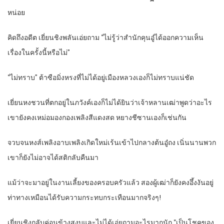
หน่อย
คิดถึงอดีต เยี่ยนชิงพลันเอ่ยถาม “ไม่รู้ว่าสำนักคุนอู๋ได้ออกความเห็น
เรื่องในครั้งนี้หรือไม่”
“ไม่ทราบ” ต้าซือมิ่งหรงที่ไม่ได้อยู่เมืองหลวงเองก็ไม่ทราบแน่ชัด
เยี่ยนหงชวนที่ตกอยู่ในภวังค์เองก็ไม่ได้ยินว่าเจ้าหลานเฒ่าพูดว่าอะไร
เขายังคงเหม่อมองกองเพลิงสีแดงสด หยางชีซานเองก็เช่นกัน
จวบจนหงส์เพลิงอาบเพลิงเกิดใหม่เร้นเข้าไปกลางต้นอู๋ถง เนิ่นนานพวก
เขาก็ยังไม่อาจได้สติกลับคืนมา
แม้ว่าจะมาอยู่ในงานเลี้ยงของครอบครัวแล้ว สองผู้เฒ่าก็ยังคงอึ้งงันอยู่
ท่าทางเหมือนได้รับความกระทบกระเทือนมากจริงๆ!
เยี่ยนชิงกลับค่อนข้างสงบและไม่ได้เอ่ยถามอะไรมากนัก “เป็นโชคของ