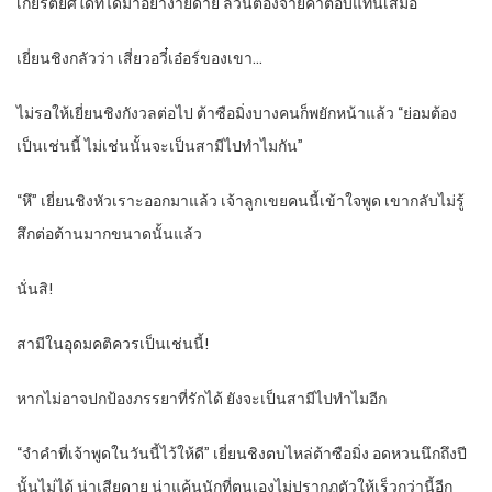
เกียรติยศใดที่ได้มาอย่าง่ายดาย ล้วนต้องจ่ายค่าตอบแทนเสมอ
เยี่ยนชิงกลัวว่า เสี่ยวอวี๋เอ๋อร์ของเขา…
ไม่รอให้เยี่ยนชิงกังวลต่อไป ต้าซือมิ่งบางคนก็พยักหน้าแล้ว “ย่อมต้อง
เป็นเช่นนี้ ไม่เช่นนั้นจะเป็นสามีไปทำไมกัน”
“หึ” เยี่ยนชิงหัวเราะออกมาแล้ว เจ้าลูกเขยคนนี้เข้าใจพูด เขากลับไม่รู้
สึกต่อต้านมากขนาดนั้นแล้ว
นั่นสิ!
สามีในอุดมคติควรเป็นเช่นนี้!
หากไม่อาจปกป้องภรรยาที่รักได้ ยังจะเป็นสามีไปทำไมอีก
“จำคำที่เจ้าพูดในวันนี้ไว้ให้ดี” เยี่ยนชิงตบไหล่ต้าซือมิ่ง อดหวนนึกถึงปี
นั้นไม่ได้ น่าเสียดาย น่าแค้นนักที่ตนเองไม่ปรากฏตัวให้เร็วกว่านี้อีก