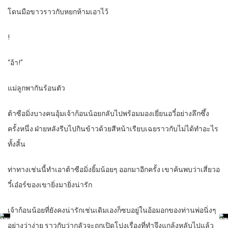
โดนมือขาวราวกับหยกห้ามเอาไว้
!
“อ้า!”
แม่ลูกพากันร้อนตัว
ต้าซือมิ่งบางคนอุ้มเจ้าก้อนน้อยกลับไปพร้อมมองเยี่ยนอวี๋อย่างลึกซึ้ง
ครั้งหนึ่ง ฝ่ายหลังรีบไปกินข้าวด้วยสีหน้าเรียบเฉยราวกับไม่ได้ทำอะไร
ทั้งสิ้น
ท่าทางเช่นนี้ทำเอาต้าซือมิ่งยิ้มน้อยๆ ออกมาอีกครั้ง เขาค้นพบว่าเสี่ยวอ
วี๋เอ๋อร์ของเขายิ่งมายิ่งน่ารัก
เจ้าก้อนน้อยที่ยังคงน่ารักเช่นเดิมเองก็ซบอยู่ในอ้อมอกของท่านพ่อนิ่งๆ
อย่างว่าง่าย ราวกับว่ากลัวจะถูกเปิดโปงเรื่องที่ทำจึงแกล้งหลับไปแล้ว