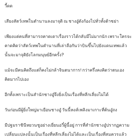
วี้ดด
เสียงสัตว์เทพในตำนานลงมาจุติ ณ ชางอู๋ดังก้องไปทั่วทั้งต้าซย่า
เพียงแต่คนที่สามารถคาดเดาเรื่องราวได้กลับมีไม่มากนัก เพราะใครจะ
คาดคิดว่าสัตว์เทพในตำนานที่เล่าลือกันว่าบินขึ้นไปยังแดนเทพแล้ว
นั้นจะมาจุติยังโลกมนุษย์อีกครั้ง?
แม้จะมีคนคิดถึงแต่ก็คงไม่กล้าจินตนาการ! กว่าครึ่งคงคิดว่าตนเอง
คิดมากไปเอง
อีกทั้งเพราะเป็นสำนักชางอู๋จึงยิ่งเป็นเรื่องที่หลีกเลี่ยงไม่ได้
วันก่อนมีผู้ยิ่งใหญ่มาเยือนชางอู๋ วันนี้หงส์เพลิงมาเกาะที่ต้นอู๋ถง
มีปฐมราชินีหยวนชูอย่างเยี่ยนอวี๋ผู้นี้อยู่ การที่สำนักชางอู๋ปรากฏความ
เปลี่ยนแปลงนั้นเป็นเรื่องที่หลีกเลี่ยงไม่ได้และเป็นเรื่องที่สมควรแล้ว