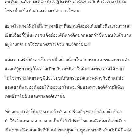
คนที่หยวนคังฮ่องเต้เอ่ยถึงคือผู้ใด พริบตานั้นราวกับหัวใจตกลงไปใน
โพรงน้ำแข็ง หัวสมองว่างเปล่าขาวโพลน
อย่างไรนางก็คิดไม่ถึงว่าเทพธิดาที่หยวนคังฮ่องเต้เอ่ยถึงคือนางสารเลว
เยี่ยนจื่ออวี๋ผู้นั้น! หยวนคังฮ่องเต้ที่นางคิดมาตลอดว่าชื่นชอบในตัวนาง
อยู่บ้างกลับปักใจรักนางสารเลวเยี่ยนจื่ออวี๋นั่น?!
แต่ความจริงก็ยังคงเป็นเช่นนี้ อย่างน้อยในสายพระเนตรของหยวนคัง
ฮ่องเต้กู้หยวนซูก็ไม่อาจเทียบกับเทพธิดาในฝันของพระองค์ได้ หาก
ไม่ใช่เพราะกู้หยวนซูมีประโยชน์กับพระองค์และคู่ควรกับตำแหน่ง
ฮองเฮาที่พระองค์มอบให้ ฮองเฮาในพระทัยของพระองค์ล้วนมีเพียง
เทพธิดาในฝันของพระองค์เท่านั้น
“ข้าจะบอกเจ้าให้นะ! หากกล้าทำลายเรื่องดีๆ ของข้าอีกล่ะก็ ข้าจะ
ทำให้เจ้าแหลกสลายกลายเป็นขี้เถ้าไปซะ!” หยวนคังฮ่องเต้เอ่ยเสียง
เย็นชาจบถึงปล่อยมือที่บีบหน้าของกู้หยวนซูออก หากอีกฝ่ายไม่ได้มีพลัง