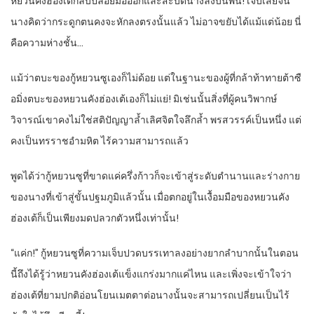
หยวนคังฮ่องเต้กลับปล่อยมือออกและสะบัดนางลงบนพื้น! เจ็บเสียจน
นางคิดว่ากระดูกตนคงจะหักลงตรงนั้นแล้ว ไม่อาจขยับได้แม้แต่น้อย นี่
คือความห่างชั้น…
แม้ว่าตบะของกู้หยวนซูเองก็ไม่ด้อย แต่ในฐานะของผู้ที่กล้าท้าทายต้าซื
อมิ่งตบะของหยวนคังฮ่องเต้เองก็ไม่แย่! มิเช่นนั้นสิ่งที่ผู้คนวิพากษ์
วิจารณ์เขาคงไม่ใช่สติปัญญาล้ำเลิศจิตใจลึกล้ำ พรสวรรค์เป็นหนึ่ง แต่
คงเป็นทรราชอำมหิต ไร้ความสามารถแล้ว
พูดได้ว่ากู้หยวนซูที่ขาดแค่ครึ่งก้าวก็จะเข้าสู่ระดับตำนานและร่างกาย
ของนางที่เข้าสู่ขั้นปฐมภูมิแล้วนั้น เมื่อตกอยู่ในเงื้อมมือของหยวนคัง
ฮ่องเต้ก็เป็นเพียงมดปลวกตัวหนึ่งเท่านั้น!
“แค่ก!” กู้หยวนซูที่ความเจ็บปวดบรรเทาลงอย่างยากลำบากนั้นในตอน
นี้ถึงได้รู้ว่าหยวนคังฮ่องเต้แข็งแกร่งมากแค่ไหน และเพิ่งจะเข้าใจว่า
ฮ่องเต้ที่ยามปกติอ่อนโยนเมตตาต่อนางนั้นจะสามารถเปลี่ยนเป็นไร้