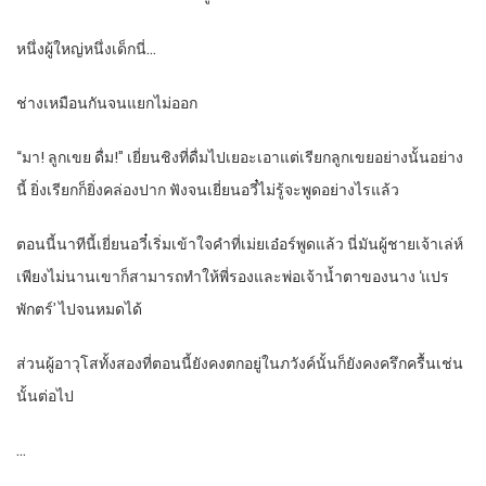
หนึ่งผู้ใหญ่หนึ่งเด็กนี่…
ช่างเหมือนกันจนแยกไม่ออก
“มา! ลูกเขย ดื่ม!” เยี่ยนชิงที่ดื่มไปเยอะเอาแต่เรียกลูกเขยอย่างนั้นอย่าง
นี้ ยิ่งเรียกก็ยิ่งคล่องปาก ฟังจนเยี่ยนอวี๋ไม่รู้จะพูดอย่างไรแล้ว
ตอนนี้นาทีนี้เยี่ยนอวี๋เริ่มเข้าใจคำที่เม่ยเอ๋อร์พูดแล้ว นี่มันผู้ชายเจ้าเล่ห์
เพียงไม่นานเขาก็สามารถทำให้พี่รองและพ่อเจ้าน้ำตาของนาง ‘แปร
พักตร์’ ไปจนหมดได้
ส่วนผู้อาวุโสทั้งสองที่ตอนนี้ยังคงตกอยู่ในภวังค์นั้นก็ยังคงครึกครื้นเช่น
นั้นต่อไป
…