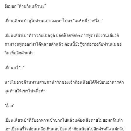
อ้อมอก “ห้ามกินแล้วนะ”
เยี่ยนเสี่ยวเป่าถูไถท่านแม่ของเขาไปมา “แม! หนึ่ง! หนึ่ง…”
เยี่ยนเสี่ยวเป่าที่ราวกับเปิดจุด ปลดล็อกทักษะการพูด เพียงวันเดียวก็
สามารถพูดออกมาได้หลายคำแล้ว ตอนนี้ยังรู้จักต่อรองกับท่านแม่ขอ
กินเพิ่มอีกคำแล้ว
เยี่ยนอวี๋ “…”
นางไม่อาจต้านทานสายตาน่ารักของเจ้าก้อนน้อยได้จึงป้อนอาหารคำ
สุดท้ายให้เขาไปหนึ่งคำ
“อื้ออ”
เยี่ยนเสี่ยวเป่าที่รับอาหารเข้าปากไปแล้วแต่ยังเสียดายไม่ยอมกลืนทำ
เอาเยี่ยนอวี๋ใจอ่อนเหลือเกินแอบป้อนเจ้าก้อนน้อยไปอีกคำหนึ่ง แต่กลับ