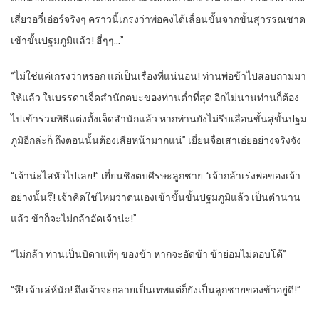
เสี่ยวอวี๋เอ๋อร์จริงๆ คราวนี้เกรงว่าพ่อคงได้เลื่อนขั้นจากขั้นสุวรรณชาด
เข้าขั้นปฐมภูมิแล้ว! ฮี่ๆๆ…”
“ไม่ใช่แค่เกรงว่าหรอก แต่เป็นเรื่องที่แน่นอน! ท่านพ่อข้าไปสอบถามมา
ให้แล้ว ในบรรดาเจ็ดสำนักตบะของท่านต่ำที่สุด อีกไม่นานท่านก็ต้อง
ไปเข้าร่วมพิธีแต่งตั้งเจ็ดสำนักแล้ว หากท่านยังไม่รีบเลื่อนขั้นสู่ขั้นปฐม
ภูมิอีกล่ะก็ ถึงตอนนั้นต้องเสียหน้ามากแน่” เยี่ยนจื่อเสาเอ่ยอย่างจริงจัง
“เจ้าน่ะไสหัวไปเลย!” เยี่ยนชิงตบศีรษะลูกชาย “เจ้ากล้าเร่งพ่อของเจ้า
อย่างนั้นรึ! เจ้าคิดใช่ไหมว่าตนเองเข้าขั้นขั้นปฐมภูมิแล้ว เป็นตำนาน
แล้ว ข้าก็จะไม่กล้าอัดเจ้าน่ะ!”
“ไม่กล้า ท่านเป็นบิดาแท้ๆ ของข้า หากจะอัดข้า ข้าย่อมไม่ตอบโต้”
“หึ! เจ้าเล่ห์นัก! ถึงเจ้าจะกลายเป็นเทพแต่ก็ยังเป็นลูกชายของข้าอยู่ดี!”