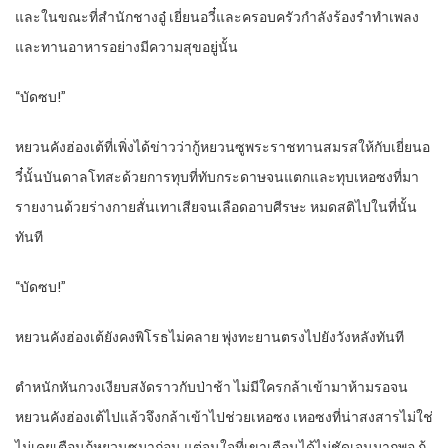
และในขณะที่สำนักชางอู๋ เยี่ยนอวี๋และครอบครัวกำลังร้องรำทำเพลง
และทานอาหารอย่างมีความสุขอยู่นั้น
“บัดซบ!”
หยวนคังฮ่องเต้ที่เพิ่งได้ข่าวว่ากู้หยวนซูพระราชทานสมรสให้กับเยี่ยนอ
วี๋นั้นบันดาลโทสะด้วยการทุบที่ทับกระดาษจนแตกและทุบเหอซงที่มา
รายงานด้วยร่างกายสั่นเทาเสียจนเลือดอาบศีรษะ หมดสติไปในที่นั้น
ทันที
“บัดซบ!”
หยวนคังฮ่องเต้ยังคงพิโรธไม่คลาย พุ่งทะยานตรงไปยังวังหลังทันที
ตำหนักหันกวงเงียบสงัดราวกับป่าช้า ไม่มีใครกล้าเข้ามาห้ามรอจน
หยวนคังฮ่องเต้ไปแล้วจึงกล้าเข้าไปช่วยเหอซง เหอซงที่น่าสงสารไม่ใช่
ไม่เคยเตือนกู้หยวนซูมาก่อน แต่จนใจที่เขาเตือนได้ไม่ชัดเจนมากพอ กู้