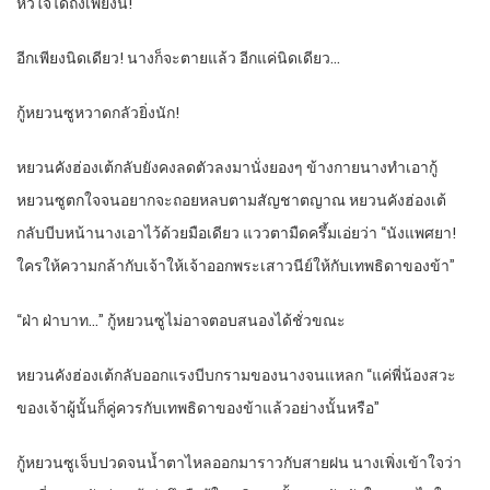
หัวใจได้ถึงเพียงนี้!
อีกเพียงนิดเดียว! นางก็จะตายแล้ว อีกแค่นิดเดียว…
กู้หยวนซูหวาดกลัวยิ่งนัก!
หยวนคังฮ่องเต้กลับยังคงลดตัวลงมานั่งยองๆ ข้างกายนางทำเอากู้
หยวนซูตกใจจนอยากจะถอยหลบตามสัญชาตญาณ หยวนคังฮ่องเต้
กลับบีบหน้านางเอาไว้ด้วยมือเดียว แววตามืดครึ้มเอ่ยว่า “นังแพศยา!
ใครให้ความกล้ากับเจ้าให้เจ้าออกพระเสาวนีย์ให้กับเทพธิดาของข้า”
“ฝ่า ฝ่าบาท…” กู้หยวนซูไม่อาจตอบสนองได้ชั่วขณะ
หยวนคังฮ่องเต้กลับออกแรงบีบกรามของนางจนแหลก “แค่พี่น้องสวะ
ของเจ้าผู้นั้นก็คู่ควรกับเทพธิดาของข้าแล้วอย่างนั้นหรือ”
กู้หยวนซูเจ็บปวดจนน้ำตาไหลออกมาราวกับสายฝน นางเพิ่งเข้าใจว่า