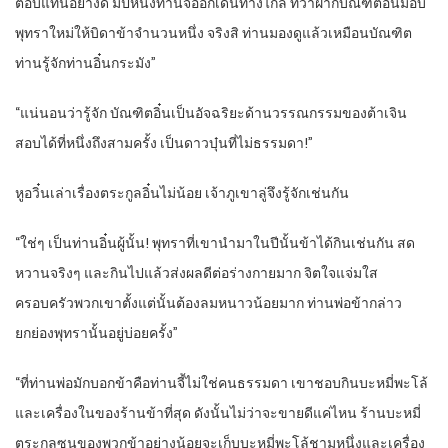
ตอบแทนอย่างดี มีปีหนึ่งท่านจี้ออกเดินทางไกล ทว่าฝากบัณฑิตอิ๋นมอบ
พุทราใหม่ให้บิดาข้าจำนวนหนึ่ง จริงสิ ท่านมองดูแล้วเหมือนบัณฑิต
ท่านรู้จักท่านอิ๋นกระมัง”
“แน่นอนว่ารู้จัก บัณฑิตอิ๋นเป็นอัจฉริยะด้านวรรณกรรมของต้าเจิน
สอบได้ที่หนึ่งถึงสามครั้ง เป็นดาวบุ๋นที่ไม่ธรรมดา!”
หูอวิ๋นเล่าเรื่องตระกูลอิ๋นไม่น้อย เจ้าภูเขาลู่จึงรู้จักเช่นกัน
“ใช่ๆ เป็นท่านอิ๋นผู้นั้น! พุทราที่เขานำมาในปีนั้นข้าได้กินเช่นกัน สด
หวานจริงๆ และกินไปแล้วส่งผลดีต่อร่างกายมาก จิตใจแจ่มใส
ครอบครัวพวกเขาตั้งแต่นั้นต้องลมหนาวน้อยมาก ท่านพ่อข้ากล่าว
ยกย่องพุทรานั้นอยู่บ่อยครั้ง”
“ที่ท่านพ่อมักบอกข้าคือท่านจี้ไม่ใช่คนธรรมดา เขาชอบกินบะหมี่พะโล้
และเครื่องในของร้านข้าที่สุด ดังนั้นไม่ว่าจะขายดีแค่ไหน ร้านบะหมี่
ตระกูลซุนของพวกข้าอย่างน้อยจะเก็บบะหมี่พะโล้ชามหนึ่งและเครื่อง