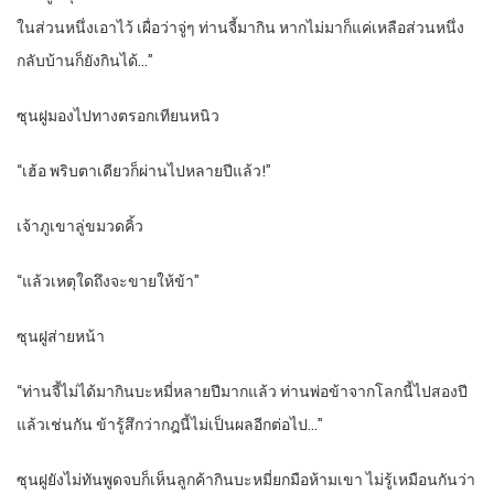
ในส่วนหนึ่งเอาไว้ เผื่อว่าจู่ๆ ท่านจี้มากิน หากไม่มาก็แค่เหลือส่วนหนึ่ง
กลับบ้านก็ยังกินได้…”
ซุนฝูมองไปทางตรอกเทียนหนิว
“เฮ้อ พริบตาเดียวก็ผ่านไปหลายปีแล้ว!”
เจ้าภูเขาลู่ขมวดคิ้ว
“แล้วเหตุใดถึงจะขายให้ข้า”
ซุนฝูส่ายหน้า
“ท่านจี้ไม่ได้มากินบะหมี่หลายปีมากแล้ว ท่านพ่อข้าจากโลกนี้ไปสองปี
แล้วเช่นกัน ข้ารู้สึกว่ากฎนี้ไม่เป็นผลอีกต่อไป…”
ซุนฝูยังไม่ทันพูดจบก็เห็นลูกค้ากินบะหมี่ยกมือห้ามเขา ไม่รู้เหมือนกันว่า