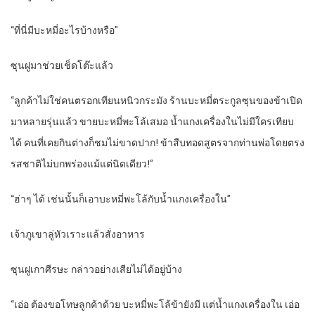
“ที่นี่มีบะหมี่อะไรบ้างหรือ”
ซุนฝูมาช่วยเช็ดโต๊ะแล้ว
“ลูกค้าไม่ใช่คนตรอกเทียนหนิวกระมัง ร้านบะหมี่ตระกูลซุนของข้าเปิด
มาหลายรุ่นแล้ว ขายบะหมี่พะโล้เสมอ น้ำแกงเครื่องในไม่มีใครเทียบ
ได้ คนที่เคยกินต่างก็ชมไม่ขาดปาก! ข้าสืบทอดสูตรจากท่านพ่อโดยตรง
รสชาติไม่บกพร่องแม้แต่นิดเดียว!”
“ฮ่าๆ ได้ เช่นนั้นก็เอาบะหมี่พะโล้กับน้ำแกงเครื่องใน”
เจ้าภูเขาลู่หัวเราะแล้วสั่งอาหาร
ซุนฝูเกาศีรษะ กล่าวอย่างเสียไม่ได้อยู่บ้าง
“เอ่อ ต้องขอโทษลูกค้าด้วย บะหมี่พะโล้ข้ายังมี แต่น้ำแกงเครื่องใน เอ่อ