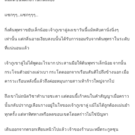
แซกๆๆ…แซกๆๆๆ…
กิ่งต้นพุทราขยับเล็กน้อย เจ้าภูเขาลู่ลงเขาวันนี้แม้หลับตานั่งนิ่งๆ
เท่านั้น แต่กลิ่นอายเงียบสงบนั้นได้รับการยอมรับจากต้นพุทราในระดับ
ที่แน่นอนแล้ว
เจ้าภูเขาลู่ไม่ได้พูดอะไรมาก ประสานมือให้ต้นพุทราเล็กน้อย จากนั้น
กระโจนตัวอย่างแผ่วเบา กระโดดออกจากเรือนสันติไปถึงข้างนอก เมื่อ
คารวะเรือนหลังนี้แล้วถึงค่อยหมุนกายสาวเท้าก้าวใหญ่จากไป
ถึงเขาไม่ถนัดวิชาทำนายชะตา แต่ตอนนี้เก้าคนในคำสัญญาเมื่อคราว
นั้นกลับปรากฎเลือนรางอยู่ในใจของเจ้าภูเขาลู่ แม้ไม่ได้ถูกต้องแม่นยำ
ทุกครั้ง แต่หาทิศทางหรือลดขอบเขตโดยคร่าวไม่ใช่ปัญหา
เดินออกจากตรอกเทียนหนิวไปแล้ว เจ้าของร้านบะหมี่ตระกูลซุน