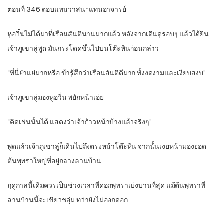
ตอนที่ 346 ตอบแทนวาสนาแทนอาจารย์
หูอวิ๋นไม่ได้มาที่เรือนสันตินานมากแล้ว หลังจากเดินดูรอบๆ แล้วได้ยิน
เจ้าภูเขาลู่พูด มันกระโดดขึ้นไปบนโต๊ะหินก่อนกล่าว
“ที่นี่ย่ำแย่มากหรือ ข้ารู้สึกว่าเรือนสันติดีมาก ทั้งงดงามและเงียบสงบ”
เจ้าภูเขาลู่มองหูอวิ๋น พยักหน้าเอ่ย
“คิดเช่นนั้นได้ แสดงว่าเจ้าก้าวหน้าบ้างแล้วจริงๆ”
พูดแล้วเจ้าภูเขาลู่ก็เดินไปถึงตรงหน้าโต๊ะหิน จากนั้นเงยหน้ามองยอด
ต้นพุทราใหญ่ที่อยู่กลางลานบ้าน
ฤดูกาลนี้เดิมควรเป็นช่วงเวลาที่ดอกพุทราเบ่งบานที่สุด แม้ต้นพุทราที่
ลานบ้านนี้จะเขียวชอุ่ม ทว่ายังไม่ออกดอก