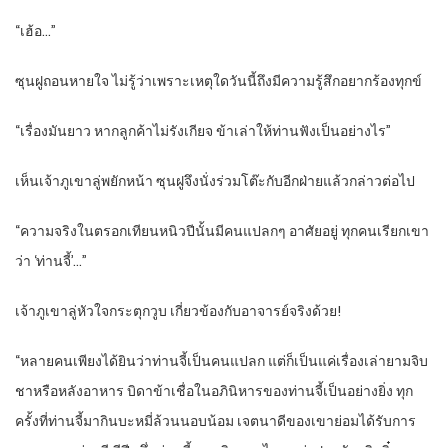
“เฮ้อ…”
ซุนฝูถอนหายใจ ไม่รู้ว่าเพราะเหตุใดวันนี้ถึงมีความรู้สึกอยากร้องทุกข์
“เรื่องมันยาว หากลูกค้าไม่รังเกียจ ข้าเล่าให้ท่านฟังเป็นอย่างไร”
เห็นเจ้าภูเขาลู่พยักหน้า ซุนฝูจึงนั่งร่วมโต๊ะกับอีกฝ่ายแล้วกล่าวต่อไป
“ความจริงในตรอกเทียนหนิวปีนั้นมีคนแปลกๆ อาศัยอยู่ ทุกคนเรียกเขา
ว่า ‘ท่านจี้’…”
เจ้าภูเขาลู่หัวใจกระตุกวูบ เกี่ยวข้องกับอาจารย์จริงด้วย!
“หลายคนเพียงได้ยินว่าท่านจี้เป็นคนแปลก แต่ก็เป็นแค่เรื่องเล่ายามจิบ
ชาหรือหลังอาหาร บิดาข้าเชื่อในอภินิหารของท่านจี้เป็นอย่างยิ่ง ทุก
ครั้งที่ท่านจี้มากินบะหมี่ล้วนนอบน้อม เจตนาดีของเขาย่อมได้รับการ