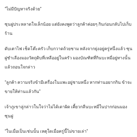
“ไม่มีปัญหาจริงด้วย”
ซุนฝูประหลาดใจเล็กน้อย แต่ยังคงพูดว่าลูกค้าค่อยๆ กินก่อนกลับไปเก็บ
ร้าน
ดับเตาไฟ เช็ดโต๊ะครัว เก็บกวาดถ้วยชาม หลังจากยุ่งอยู่ครู่หนึ่งแล้ว ซุน
ฝูชำเลืองมองวัตถุดิบที่เหลืออยู่ในครัว มองบัณฑิตที่กินบะหมี่อยู่ทางนั้น
แล้วถอนใจกล่าว
“ลูกค้า ความจริงข้ามีเครื่องในแพะอยู่ชามหนึ่ง หากท่านอยากกิน ข้าจะ
ขายให้ท่านแล้วกัน”
เจ้าภูเขาลู่กล่าวในใจว่าไม่ได้เดาผิด เคี้ยวกลืนบะหมี่ในปากก่อนมอง
ซุนฝู
“ในเมื่อเป็นเช่นนั้น เหตุใดเมื่อครู่นี้ไม่ขายเล่า”