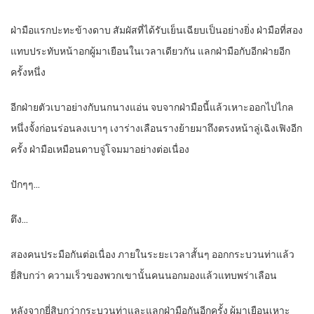
ฝ่ามือแรกปะทะข้างดาบ สัมผัสที่ได้รับเย็นเฉียบเป็นอย่างยิ่ง ฝ่ามือที่สอง
แทบประทับหน้าอกผู้มาเยือนในเวลาเดียวกัน แลกฝ่ามือกับอีกฝ่ายอีก
ครั้งหนึ่ง
อีกฝ่ายตัวเบาอย่างกับนกนางแอ่น จบจากฝ่ามือนี้แล้วเหาะออกไปไกล
หนึ่งจั้งก่อนร่อนลงเบาๆ เงาร่างเลือนรางย้ายมาถึงตรงหน้าลู่เฉิงเฟิงอีก
ครั้ง ฝ่ามือเหมือนดาบจู่โจมมาอย่างต่อเนื่อง
ปักๆๆ…
ตึง…
สองคนประมือกันต่อเนื่อง ภายในระยะเวลาสั้นๆ ออกกระบวนท่าแล้ว
ยี่สิบกว่า ความเร็วของพวกเขานั้นคนนอกมองแล้วแทบพร่าเลือน
หลังจากยี่สิบกว่ากระบวนท่าและแลกฝ่ามือกันอีกครั้ง ผู้มาเยือนเหาะ