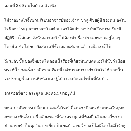
ตอนที่ 349 คมในฝัก ลู่เฉิงเฟิง
ไม่ว่าอย่างไรจี้หยวนก็เป็นอาจารย์ของเจ้าภูเขาลู่ ศิษย์ผู้นี้ของตนเองใน
ใจคิดอะไรอยู่ จะมากจะน้อยล้วนเดาได้แล้ว กอปรกับเรื่องบางเรื่องมี
ปฏิกิริยาโต้ตอบ ดังนั้นความจริงไม่ต้องทำเรื่องประเภทตามอยู่ไกลๆ
โดยสิ้นเชิง ไปคอยยังสถานที่ซึ่งเหมาะสมก่อนก้าวหนึ่งเลยก็ได้
ถึงระดับขั้นของจี้หยวนในตอนนี้ เรื่องที่เกี่ยวพันกับตนเองไม่นับว่าน้อย
พรรค์นี้ บางครั้งเขามีความคิดหนึ่ง คำนวณบางอย่างในใจได้ จากนั้น
จะปรากฏชื่อสถานที่หนึ่ง และรู้ได้ว่าจะเกิดอะไรขึ้นที่นั่นบ้าง
อำเภออวี้ชาง ตระกูลลู่แห่งหอเมฆาอยู่ที่นี่
หอเมฆาเกิดการเปลี่ยนแปลงครั้งใหญ่เมื่อหลายปีก่อน ตำแหน่งในยุทธ
ภพตกลงพันจั้ง แต่ชื่อเสียงของพี่น้องตระกูลลู่ที่ท้องถิ่นอำเภออวี้ชางก
ลับน่าจดจำขึ้นทุกวัน ขอเพียงเป็นคนอำเภออวี้ชาง ก็ไม่มีใครไม่มีรู้จักลู่