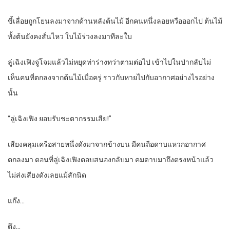
ขี้เลื่อยถูกโยนลงมาจากด้านหลังต้นไม้ อีกคนหนึ่งลอยหวือออกไป ต้นไม้
ทั้งต้นยังคงสั่นไหว ใบไม้ร่วงลงมาทีละใบ
ลู่เฉิงเฟิงจู่โจมแล้วไม่หยุดท่าร่างทว่าตามต่อไป เข้าไปในป่ากลับไม่
เห็นคนที่ตกลงจากต้นไม้เมื่อครู่ ราวกับหายไปกับอากาศอย่างไรอย่าง
นั้น
“ลู่เฉิงเฟิง ยอบรับชะตากรรมเสีย!”
เสียงคลุมเครือสายหนึ่งดังมาจากข้างบน มีคนถือดาบแหวกอากาศ
ตกลงมา ตอนที่ลู่เฉิงเฟิงตอบสนองกลับมา คมดาบมาถึงตรงหน้าแล้ว
ไม่ส่งเสียงดังเลยแม้สักนิด
แก๊ง…
ตึง…