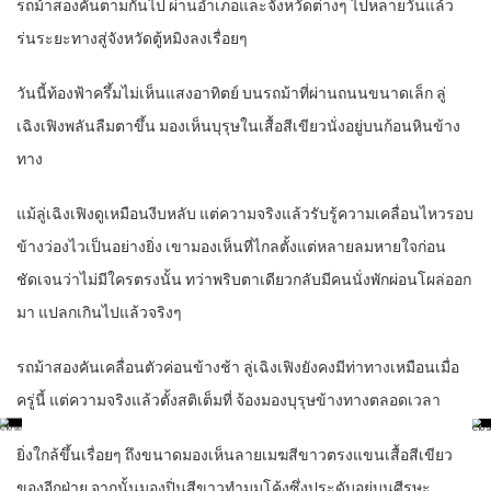
รถม้าสองคันตามกันไป ผ่านอำเภอและจังหวัดต่างๆ ไปหลายวันแล้ว
ร่นระยะทางสู่จังหวัดตู้หมิงลงเรื่อยๆ
วันนี้ท้องฟ้าครึ้มไม่เห็นแสงอาทิตย์ บนรถม้าที่ผ่านถนนขนาดเล็ก ลู่
เฉิงเฟิงพลันลืมตาขึ้น มองเห็นบุรุษในเสื้อสีเขียวนั่งอยู่บนก้อนหินข้าง
ทาง
แม้ลู่เฉิงเฟิงดูเหมือนงีบหลับ แต่ความจริงแล้วรับรู้ความเคลื่อนไหวรอบ
ข้างว่องไวเป็นอย่างยิ่ง เขามองเห็นที่ไกลตั้งแต่หลายลมหายใจก่อน
ชัดเจนว่าไม่มีใครตรงนั้น ทว่าพริบตาเดียวกลับมีคนนั่งพักผ่อนโผล่ออก
มา แปลกเกินไปแล้วจริงๆ
รถม้าสองคันเคลื่อนตัวค่อนข้างช้า ลู่เฉิงเฟิงยังคงมีท่าทางเหมือนเมื่อ
ครู่นี้ แต่ความจริงแล้วตั้งสติเต็มที่ จ้องมองบุรุษข้างทางตลอดเวลา
ยิ่งใกล้ขึ้นเรื่อยๆ ถึงขนาดมองเห็นลายเมฆสีขาวตรงแขนเสื้อสีเขียว
ของอีกฝ่าย จากนั้นมองปิ่นสีขาวทำมุมโค้งซึ่งประดับอยู่บนศีรษะ