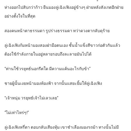
ห่างออกไปสิบกว่าก้าว ยืนมองลู่เฉิงเฟิงอยู่ข้างๆ ฝ่ายหลังสังเกตอีกฝ่าย
อย่างตั้งใจในที่สุด
สองคนหน้าตาธรรมดา รูปร่างธรรมดา ทว่าดวงตากลับดุร้าย
ลู่เฉิงเฟิงก้มหน้ามองสองฝ่ามือตนเอง ชั้นน้ำแข็งสีขาวก่อตัวกันแล้ว
ต้องใช้กำลังภายในอยู่หลายรอบถึงละลายมันไปได้
“ท่านใช้วรยุทธ์นอกรีตใด มีความแค้นอะไรกับข้า”
ชายผู้นั้นเงยหน้ามองท้องฟ้า จากนั้นแสยะยิ้มให้ลู่เฉิงเฟิง
“เจ้าหนุ่ม วรยุทธ์เจ้าไม่เลวเลย”
“ไม่เท่าไหร่ๆ!”
ลู่เฉิงเฟิงหรี่ตา ตอบกลับเสียงทุ้ม เขาชำเลืองมองรถม้า ทางนั้นไม่มี