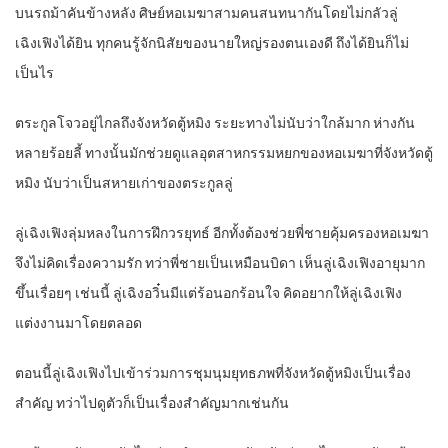
บนรถม้าคันข้างหลัง ศิษย์หอเมฆาสามคนสนทนากันโดยไม่กลัวลู่
เฉิงเฟิงได้ยิน ทุกคนรู้จักนิสัยของนายใหญ่รองตนเองดี ถึงได้ยินก็ไม่
เป็นไร
ตระกูลโจวอยู่ไกลถึงจังหวัดตู้หมิง ระยะทางไม่นับว่าใกล้มาก ห่างกัน
หลายร้อยลี้ ทางนั้นมักช่วยดูแลอุตสาหกรรมหยกของหอเมฆาที่จังหวัดตู้
หมิง นับว่าเป็นสหายเก่าของตระกูลลู่
ลู่เฉิงเฟิงลุ่มหลงในการฝึกวรยุทธ์ อีกทั้งต้องช่วยพี่ชายคุ้มครองหอเมฆา
จึงไม่คิดเรื่องความรัก ทว่าพี่ชายเป็นเหมือนบิดา เห็นลู่เฉิงเฟิงอายุมาก
ขึ้นเรื่อยๆ เช่นนี้ ลู่เฉิงอวิ๋นมีแต่ร้อนอกร้อนใจ คิดอยากให้ลู่เฉิงเฟิง
แต่งงานมาโดยตลอด
ตอนนี้ลู่เฉิงเฟิงไปเข้าร่วมการชุมนุมยุทธภพที่จังหวัดตู้หมิงเป็นเรื่อง
สำคัญ ทว่าไปดูตัวก็เป็นเรื่องสำคัญมากเช่นกัน