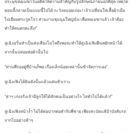
ประมุขหอเมฆาในอดีตให้ความสำคัญกับรูปลักษณ์ภายนอกที่สุด เหตุใด
ตอนนี้กลายเป็นแบบนี้ไปได้ ระวังหน่อยเถอะ! เจ้าเปลี่ยนใส่เสื้อผ้าเมื่อ
ไปเยี่ยมตระกูลโจว ส่วนงานชุมนุมใหญ่นั่น เพื่อหอเมฆาแล้ว เจ้าต้อง
ทำให้คนตกตะลึง!”
ลู่เฉิงอวิ๋นทำเป็นส่งเสียงโมโหถึงพอจะทำให้ลู่เฉิงเฟิงฝืนพยักหน้าได้
จากนั้นปล่อยห่อผ้านั้นไป
“ท่านพี่รออยู่ที่บ้านก็พอ เรื่องเล็กน้อยเหล่านั้นข้าจัดการเอง”
ลู่เฉิงเฟิงได้ยินดังนั้นแล้วแค่นหัวเราะ
“ฮ่าๆ เก่งจริงเจ้ามีลูกให้ได้สักคนเป็นอย่างไร ไสหัวไปได้แล้ว!”
ลู่เฉิงเฟิงหน้าง้ำ ไม่ได้ต่อปากต่อคำกับพี่ชาย เพียงสะบัดแส้ม้าบังคับรถ
จากไปอย่างช้าๆ