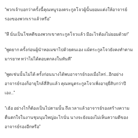
“พวกเจ้าบอกว่าครั้งนี้คุณหนูรองตระกูลโจวผู้นั้นยอมแต่งให้อาจารย์
รองของพวกเราแล้วหรือ”
“หึ นั่นเป็นโชคดีของพวกเขาตระกูลโจวแล้ว มีอะไรต้องไม่ยอมด้วย!”
“พูดยาก ครั้งก่อนผู้นำหอเมฆาไปด้วยตนเอง แม้ตระกูลโจวยังคงทำตาม
มารยาท ทว่าไม่ได้ตอบตกลงในทันที”
“พูดเช่นนั้นไม่ได้ ครั้งก่อนนางได้พบอาจารย์รองเมื่อไหร่…อีกอย่าง
อาจารย์รองก็อายุใกล้สี่สิบแล้ว คุณหนูตระกูลโจวเพิ่งอายุยี่สิบกว่าปี
เอง…”
“เฮ้อ อย่างไรก็ต้องเป็นไปตามนั้น ถึงเวลาแล้วอาจารย์รองสร้างความ
ตื่นตกใจในงานชุมนุมใหญ่อะไรนั่น นางจะยังมองไม่เห็นความดีของ
อาจารย์รองอีกหรือ”