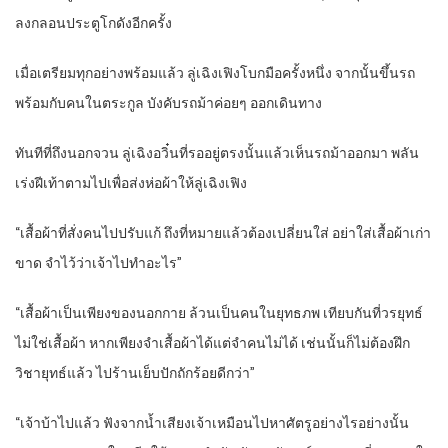
ลงกลอนประตูโกดังอีกครั้ง
เมื่อเตรียมทุกอย่างพร้อมแล้ว ลู่เฉิงเฟิงโบกมือครั้งหนึ่ง จากนั้นขึ้นรถ
พร้อมกับคนในตระกูล บังคับรถม้าค่อยๆ ออกเดินทาง
ทันทีที่ถึงนอกจวน ลู่เฉิงอวิ๋นที่รออยู่ตรงนั้นแล้วเห็นรถม้าออกมา พลัน
เร่งฝีเท้าตามไปเพื่อส่งห่อผ้าให้ลู่เฉิงเฟิง
“เสื้อผ้าที่สั่งคนไปปรับแก้ ถึงที่หมายแล้วต้องเปลี่ยนใส่ อย่าใส่เสื้อผ้าเก่า
ขาด จำไว้ว่าเจ้าไปทำอะไร”
“เสื้อผ้าเป็นเพียงของนอกกาย ล้วนเป็นคนในยุทธภพ เทียบกันที่วรยุทธ์
ไม่ใช่เสื้อผ้า หากเพียงจำเสื้อผ้าได้แต่จำคนไม่ได้ เช่นนั้นก็ไม่ต้องฝึก
วิชายุทธ์แล้ว ไปร้านเย็บปักถักร้อยดีกว่า”
“เจ้าบ้าไปแล้ว ฟังจากน้ำเสียงเจ้าเหมือนไปหาศัตรูอย่างไรอย่างนั้น