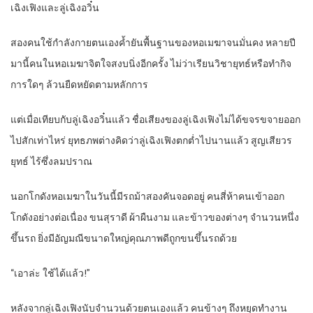
เฉิงเฟิงและลู่เฉิงอวิ๋น
สองคนใช้กำลังกายตนเองค้ำยันพื้นฐานของหอเมฆาจนมั่นคง หลายปี
มานี้คนในหอเมฆาจิตใจสงบนิ่งอีกครั้ง ไม่ว่าเรียนวิชายุทธ์หรือทำกิจ
การใดๆ ล้วนยืดหยัดตามหลักการ
แต่เมื่อเทียบกับลู่เฉิงอวิ๋นแล้ว ชื่อเสียงของลู่เฉิงเฟิงไม่ได้ขจรขจายออก
ไปสักเท่าไหร่ ยุทธภพต่างคิดว่าลู่เฉิงเฟิงตกต่ำไปนานแล้ว สูญเสียวร
ยุทธ์ ไร้ซึ่งลมปราณ
นอกโกดังหอเมฆาในวันนี้มีรถม้าสองคันจอดอยู่ คนสี่ห้าคนเข้าออก
โกดังอย่างต่อเนื่อง ขนสุราดี ผ้าผืนงาม และข้าวของต่างๆ จำนวนหนึ่ง
ขึ้นรถ ยิ่งมีอัญมณีขนาดใหญ่คุณภาพดีถูกขนขึ้นรถด้วย
“เอาล่ะ ใช้ได้แล้ว!”
หลังจากลู่เฉิงเฟิงนับจำนวนด้วยตนเองแล้ว คนข้างๆ ถึงหยุดทำงาน