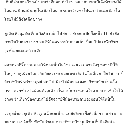
เดิมทีอำเภออวี้ชางไม่นับว่าคึกคักเท่าไหร่ กอปรกับตอนนี้เพิ่งฟ้าสางได้
ไม่นาน มีคนเดินอยู่ในเมืองไม่มาก รถม้าจึงตรงไปนอกกำแพงเมืองได้
โดยไม่มีสิ่งใดกีดขวาง
ลู่เฉิงเฟิงคุมบังเหียนบังคับรถม้าไปพลาง สองตาเปิดกึ่งหนึ่งปรับกำลัง
ภายในไปพลาง ปราณแท้ที่โคจรภายในกายเต็มเปี่ยม ไม่หยุดฝึกวิชา
ยุทธ์เลยแม้แต่ก้าวเดียว
ผลพุทราที่จี้หยวนมอบให้ตอนนั้นไม่ใช่ของธรรมดาจริงๆ หลายปีนี้พี่
ใหญ่เขาลู่เฉิงอวิ๋นยุ่งกับกิจธุระของหอเมฆาทั้งวัน ไม่มีเวลาฝึกวิชายุทธ์
สักเท่าไหร่ ทว่าวรยุทธ์กลับไม่เพียงไม่ด้อยลง ยังจะก้าวหน้าเป็นครั้ง
คราวด้วยซ้ำไป แม้แต่ตัวลู่เฉิงอวิ๋นเองก็ประหลาดใจมาก ทว่าเข้าใจได้
รางๆ ว่าเกี่ยวข้องกับผลไม้อัศจรรย์ที่น้องชายตนเองมอบให้ในปีนั้น
วรยุทธ์ของลู่เฉิงเฟิงรุดหน้าต่อเนื่อง แต่สิ่งที่เขาพึ่งพิงคือความพยายาม
ของตนเอง อีกทั้งเชื่อมั่นว่าตนเองจะก้าวหน้า ปุ่มด้านเต็มมือคือข้อ