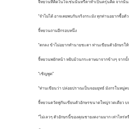
จี้หยวนที่คิดในใจเช่นนั้นหรี่ตาทำเป็นครุ่นคิด จากนั้
“จำไม่ได้ อาจเคยพบกันจริงกระมัง ทุกท่านอยากซื้อ
จี้หยวนถามอีกรอบหนึ่ง
“ตกลง ข้าไม่อยากทำนายชะตา ท่านเขียนตัวอักษรให้ข
จี้หยวนพยักหน้า หยิบม้วนกระดาษมาจากข้างๆ จากนั้น
“เชิญพูด”
“ท่านเขียนว่า ปล่อยปราณเป็นจอมยุทธ์ มังกรในหมู่ค
จี้หยวนตวัดพู่กันเขียนตัวอักษรขนาดใหญ่รวดเดียว บน
“ไม่เลวๆ ตัวอักษรนี้ของคุณชายงดงามมาก เท่าไหร่หร