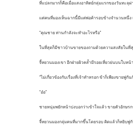
ที่แปลกมากก็คือเมื่อแสงอาทิตย์กลุ่มแรกของวันทะลุผ
แต่คนที่มองเห็นฉากนี้มีแต่พ่อค้ารอบข้างจำนวนหนึ่ง 
“คุณชาย ท่านกำลังจะทำอะไรหรือ”
ในที่สุดก็มีชาวบ้านขายของถามด้วยความสงสัยในที่ส
จี้หยวนมองเขา อีกฝ่ายผิวคล้ำมีรอยเหี่ยวย่นบนใบหน้
“ไม่เกี่ยวข้องกับเรื่องที่เจ้าทำหรอก ข้าก็เพียงขายพู่กัน
“อ๋อ”
ชายหนุ่มพยักหน้าบ่งบอกว่าเข้าใจแล้ว ขายตัวอักษรกระม
จี้หยวนมองกลุ่มคนที่มากขึ้นโดยรอบ คิดแล้วก็หยิบ