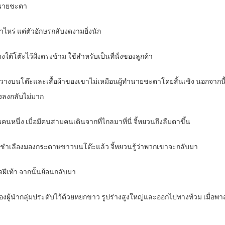
ำนายชะตา
าไหร่ แต่ตัวอักษรกลับงดงามยิ่งนัก
ใต้โต๊ะไว้ฝั่งตรงข้าม ใช้สำหรับเป็นที่นั่งของลูกค้า
ัดวางบนโต๊ะและเสื้อผ้าของเขาไม่เหมือนผู้ทำนายชะตาโดยสิ้นเชิง นอกจากนี้
่งลงกลับไม่มาก
นหนึ่ง เมื่อมีคนสามคนเดินจากที่ไกลมาที่นี่ จี้หยวนถึงลืมตาขึ้น
่มชำเลืองมองกระดาษขาวบนโต๊ะแล้ว จี้หยวนรู้ว่าพวกเขาจะกลับมา
ีเท้า จากนั้นย้อนกลับมา
ผู้นำกลุ่มประดับไว้ด้วยหยกขาว รูปร่างสูงใหญ่และออกไปทางท้วม เมื่อพา