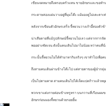
เขียนจดหมายถึงครอบครัวแทน ขายอักษรและขอท
กระดาษสองแผ่นวางอยู่ที่มุมโต๊ะ แม้มองดูไม่เตะตาเท่
หลังจากเขียนตัวอักษรเสร็จ จี้หยวนวางเก้าอี้สองตัวข้าง
น่าเสียดายที่แม้รูปลักษณ์จี้หยวนไม่เลว แต่จากการจ
พออย่างชัดเจน ดังนั้นคนเดินไปมาไม่น้อย ทว่าคนที่นั
กระนั้นจี้หยวนไม่ได้ทำมาหากินจริงๆ เขาทำไปเพื่อคนค
ถึงสามคนเดินผ่านข้างโต๊ะไป แต่สายตาของผู้นำกลุ
เป็นไปตามคาด สามคนเดินไปได้เจ็ดแปดก้าวแล้วหยุดฝ
พวกเขาแต่งกายค่อนข้างหรูหรา บนกวานที่เรือนผมของ
อักษรก่อนมองจี้หยวนด้วยรอยยิ้ม