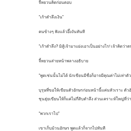
จี้หยวนคิดก่อนตอบ
“เก้าตำลึงเงิน”
คนข้างๆ ฟังแล้วอึ้งงันทันที
“เก้าตำลึง? มิสู้เจ้ามาแย่งเอาเป็นอย่างไร! เจ้าคิดว่าต
จี้หยวนส่ายหน้าพลางอธิบาย
“พูดเช่นนั้นไม่ได้ นักเขียนมีชื่อก็อาจมีคุณค่าไม่เ
บุรุษที่ขอให้เขียนตัวอักษรก่อนหน้านี้แค่นหัวเราะ ตั
ชุนฮุ่ยเขียนให้ก็แค่ไม่กี่สิบตำลึง ส่วนเคราะห์ใหญ่ที
“พวกเราไป”
เขาเก็บม้วนอักษร พูดแล้วก็จากไปทันที