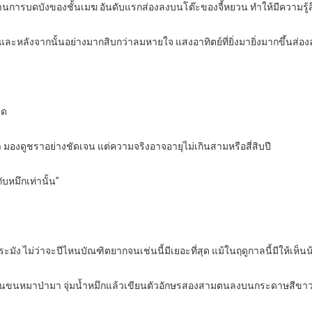
่านการบดบังของชั้นเมฆ อันดับแรกส่องลงบนโต๊ะของจี้หยวน ทำให้มีความรู้สึ
และหลังจากนั้นอย่างมากสิบกว่าลมหายใจ แสงอาทิตย์ที่ยิ่งมายิ่งมากขึ้นส่อง
ุด
า มองดูชราอย่างชัดเจน แต่ความจริงอาจอายุไม่เกินสามหรือสี่สิบปี
กับหมึกเท่านั้น”
ัง ไม่ว่าจะปีไหนบัณฑิตยากจนเช่นนี้มีเยอะที่สุด แม้ในฤดูกาลนี้มีให้เห็นน้
พู่กันขนหมาป่ามา จุ่มน้ำหมึกแล้วเขียนตัวอักษรสองสามตนลงบนกระดาษสีขา