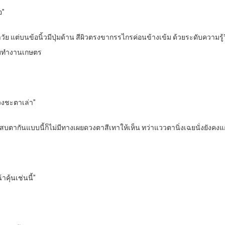
อ”
ว่าวัย แต่บนข้อนิ้วมีปุ่มด้าน สีผิวตรงขากรรไกรค่อนข้างเข้ม ด้วยระดับความรู้
จอบทำงานเกษตร
ดวงชะตาเล่า”
งสบตากันแบบนี้ก็ไม่มีทางเผยดวงตาสีเทาให้เห็น ทว่าแววตานิ่งเฉยนั่งยังคงแก
คุ้นเช่นนี้”