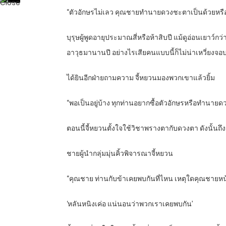
“ตัวอักษรไม่เลว คุณชายทำนายดวงชะตาเป็นด้วยหรื
บุรุษผู้พูดอายุประมาณสี่หรือห้าสิบปี แม้ดูอ่อนเยาว์ก
อาวุธมานานปี อย่างไรเสียคนแบบนี้ก็ไม่น่าเหวี่ยง
ได้ยินอีกฝ่ายถามความ จี้หยวนมองพวกเขาแล้วยิ้ม
“พอเป็นอยู่บ้าง ทุกท่านอยากซื้อตัวอักษรหรือทำนาย
ตอนนี้จี้หยวนตั้งใจใช้วิชาพรางตากับดวงตา ดังนั้นถึ
ชายผู้นำกลุ่มมุ่นคิ้วพิจารณาจี้หยวน
“คุณชาย ท่านกับข้าเคยพบกันที่ไหน เหตุใดคุณชายหน้า
‘หลันหนิงเค่อ แน่นอนว่าพวกเราเคยพบกัน’