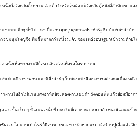
ด หนึ่งคือจังหวัดติ้งหยวน สองคือจังหวัดตู้หมิง แม้จังหวัดตู้หมิงมีสำนักเขาแสง
่ใช่งานชุมนุมเล็กๆ ทั่วไป และเป็นงานชุมนุมยุทธภพประจำรัฐจี แม้แต่เจ้าส
รชุมนุมใหญ่จึงเพิ่มขึ้นมากกว่าหนึ่งระดับ จอมยุทธ์รอบรัฐมาเข้าร่วมด้วยไม
กแดด หนึ่งเพื่อขายงานฝีมือหาเงิน สองเพื่อรอใครบางคน
ัน แท่นฝนหมึก กระดาษ และสี่สิ่งสำคัญในห้องหนังสือออกมาอย่างต่อเนื่อง หลั
หยวนรู้ว่าผ่านไปอีกไม่นานแสงอาทิตย์จะส่องผ่านเมฆดำ ถึงตอนนั้นแล้วย่อมมีอาก
แรงขึ้นเรื่อยๆ ชั้นเมฆเหนือศีรษะเริ่มมีเค้าลางกระจายตัว คนเดินถนนข้างๆ
่างชัดเจน ไม่นานเท่าไหร่ก็มีคนขายของขายผักหาบแร่มาจัดร้านปูเสื่อแล้ว อีก