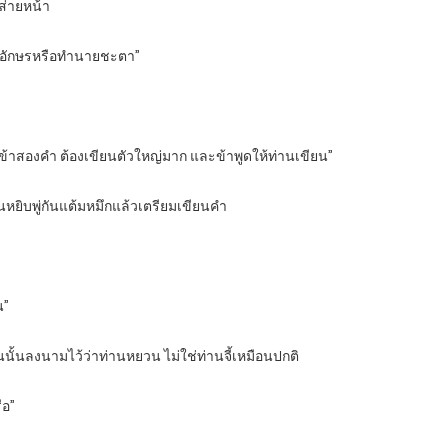
นส่ายหน้า
ตัวอักษรหรือทำนายชะตา”
้าสองคำ ต้องเขียนตัวใหญ่มาก และข้าพูดให้ท่านเขียน”
หยิบพู่กันแต้มหมึกแล้วเตรียมเขียนคำ
น”
นั้นลงนามไว้ว่าท่านหยวน ไม่ใช่ท่านจี้เหมือนปกติ
ือ”