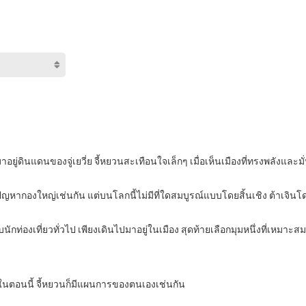
่มาอยู่ดินแดนของจู่เยวี่ย จี้หยวนสะเทือนใจเล็กๆ เมื่อเห็นเมืองที่ทรงพลังและม
หากองใหญ่เช่นกัน แต่บนโลกนี้ไม่มีที่ใดสมบูรณ์แบบโดยสิ้นเชิง ต้าเจินโดด
ักท่องเที่ยวทั่วไป เพียงเดินไปมาอยู่ในเมือง สุดท้ายเลือกมุมหนึ่งที่เหมาะสม
างในตอนนี้ จี้หยวนก็มีแผนการของตนเองเช่นกัน