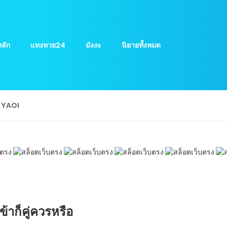
ลัก
แทงหวย24
มังงะ
นิยายทั้งหมด
ย YAOI
้าก็คู่ควรหรือ