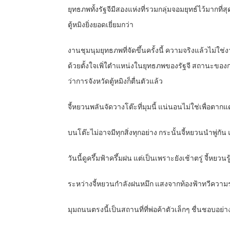
ยุทธภพทั้งรัฐจีมีสองแห่งที่รวมกลุ่มจอมยุทธ์ไว้มากที่สุ
ตู้หมิงยิ่งยอดเยี่ยมกว่า
งานชุมนุมยุทธภพที่จัดขึ้นครั้งนี้ ความจริงแล้วไม
ด้วยตั้งใจเพิ่ใตำแหน่งในยุทธภพของรัฐจี สถานะของกา
ว่าการจังหวัดตู้หมิงก็ตื่นตัวแล้ว
จี้หยวนพลันจัดวางโต๊ะที่มุมนี้ แน่นอนไม่ใช่เพื่อตา
บนโต๊ะไม่อาจมีทุกสิ่งทุกอย่าง กระนั้นจี้หยวนนำพู่ก
วันนี้ดูครึ้มฟ้าครึ้มฝน แต่เป็นเพราะยังเช้าตรู่ จี้
ระหว่างจี้หยวนกำลังฝนหมึก แสงจากท้องฟ้าทวีความรุน
มุมถนนตรงนี้เป็นสถานที่ที่พ่อค้าตัวเล็กๆ ชื่นชอบอย