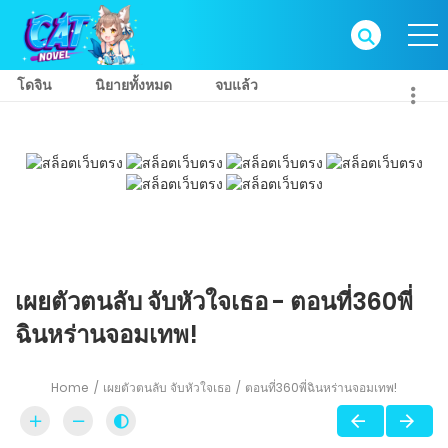
โดจิน
นิยายทั้งหมด
จบแล้ว
เผยตัวตนลับ จับหัวใจเธอ - ตอนที่360พี่
ฉินหร่านจอมเทพ!
Home
เผยตัวตนลับ จับหัวใจเธอ
ตอนที่360พี่ฉินหร่านจอมเทพ!