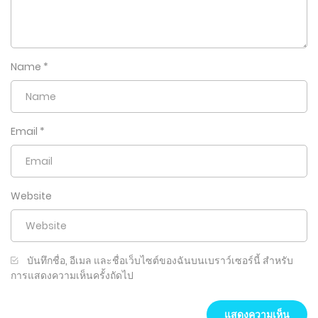
Name
*
Email
*
Website
บันทึกชื่อ, อีเมล และชื่อเว็บไซต์ของฉันบนเบราว์เซอร์นี้ สำหรับ
การแสดงความเห็นครั้งถัดไป