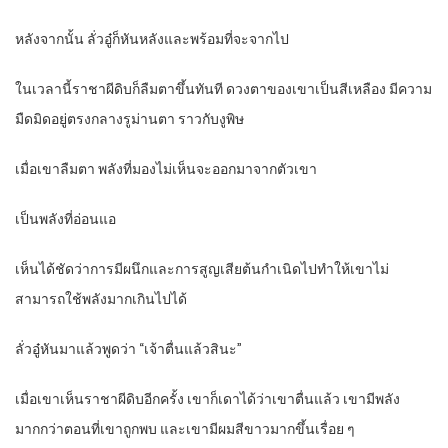
หลังจากนั้น ลั่วอู๋ก็หันหลังและพร้อมที่จะจากไป
ในเวลานี้ราชาผีดิบก็ลืมตาขึ้นทันที ดวงตาของเขาเป็นสีเหลือง มีความ
มืดมิดอยู่ตรงกลางรูม่านตา ราวกับงูพิษ
เมื่อเขาลืมตา พลังที่มองไม่เห็นจะออกมาจากตัวเขา
เป็นพลังที่อ่อนแอ
เห็นได้ชัดว่าการมีผนึกและการสูญเสียต้นกำเนิดไปทำให้เขาไม่
สามารถใช้พลังมากเกินไปได้
ลั่วอู๋หันมาแล้วพูดว่า “เจ้าตื่นแล้วสินะ”
เมื่อเขาเห็นราชาผีดิบอีกครั้ง เขาก็เดาได้ว่าเขาตื่นแล้ว เขามีพลัง
มากกว่าตอนที่เขาถูกพบ และเขามีผมสีขาวมากขึ้นเรื่อย ๆ