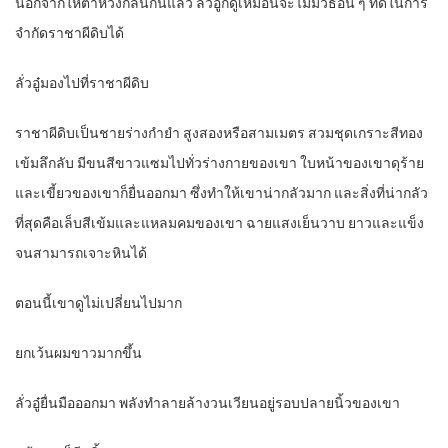
นอกจากให้ต้าหวงกลืนกินแล้ว ลั่วอู๋ก็ดูเหมือนจะไม่มีวิธีอื่น ๆ ที่ดีในการ
จำกัดราชาผีดิบได้
ลั่วอู๋มองไปที่ราชาผีดิบ
ราชาผีดิบเป็นชายร่างกำยำ สูงสองหรือสามเมตร สวมชุดเกราะสีทอง
เข้มลึกลับ มีขนสีขาวแซมไปทั่วร่างกายของเขา ใบหน้าของเขาดุร้าย
และเขี้ยวของเขาก็ยื่นออกมา ซึ่งทำให้เขาน่ากลัวมาก และสิ่งที่น่ากลัว
ที่สุดคือเล็บสีเข้มและแหลมคมของเขา ฉายแสงเย็นวาบ ยาวและแข็ง
จนสามารถเจาะหินได้
ตอนนี้เขาดูไม่เปลี่ยนไปมาก
ยกเว้นผมขาวมากขึ้น
ลั่วอู๋ยื่นมือออกมา พลังทำลายล้างวนเวียนอยู่รอบปลายนิ้วของเขา