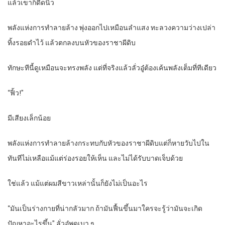
แล้วเขาก็ดีดนิ้ว
พลังแห่งการทำลายล้าง พุ่งออกไปเหมือนลำแสง ทะลวงความว่างเปล่า
ทิ้งรอยดำไว้ แล้วตกลงบนหัวของราชาผีดิบ
ทักษะทีนี้ดูเหมือนจะทรงพลัง แต่ที่จริงแล้วลั่วอู๋ต้องเค้นพลังเต็มที่ทีเดียว
“ฟิ้ว!”
มีเสียงเล็กน้อย
พลังแห่งการทำลายล้างกระทบกับหัวของราชาผีดิบแต่ก็หายวับไปใน
ทันทีไม่เหลือแม้แต่ร่องรอยให้เห็น และไม่ได้รับบาดเจ็บด้วย
ใช่แล้ว แม้แต่ผมสีขาวเหล่านั้นก็ยังไม่เป็นอะไร
“มันเป็นร่างกายที่น่ากลัวมาก ถ้ามันฟื้นขึ้นมาใครจะรู้ว่ามันจะเกิด
ปัญหาอะไรขึ้น” ลั่วอู๋พูดเบา ๆ