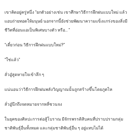
เขาคิดอยู่ครู่หนึ่ง “ยกตัวอย่างเช่น เขาศึกษาวิธีการฝึกฝนแบบใหม่ แล้ว
แอบถ่ายทอดให้มนุษย์ นอกจากนี้ยังช่วยพัฒนาความแข็งแกร่งของสิ่งมี
ชีวิตที่อ่อนแอเป็นพิเศษบางตัว หรือ… ”
“เดี๋ยวก่อน วิธีการฝึกฝนแบบใหม่?”
“ใช่แล้ว”
ลั่วอู๋สูดหายใจเข้าลึก ๆ
แน่นอนว่าวิธีการฝึกฝนพลังวิญญาณนั้นถูกสร้างขึ้นโดยภูตไห
ลั่วอู๋นึกถึงจดหมายจากหลี่ซวนจง
ในยุคของศิลปะการต่อสู้โบราณ มีจักรพรรดิสิบคนที่ปราบปรามกลุ่ม
ชาติพันธุ์อื่นทั้งหมด และกลุ่มชาติพันธุ์อื่น ๆ อยู่แทบไม่ได้