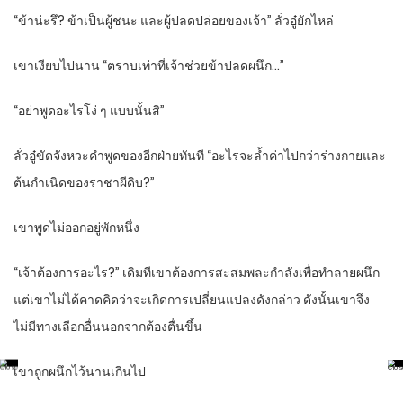
“ข้าน่ะรึ? ข้าเป็นผู้ชนะ และผู้ปลดปล่อยของเจ้า” ลั่วอู๋ยักไหล่
เขาเงียบไปนาน “ตราบเท่าที่เจ้าช่วยข้าปลดผนึก…”
“อย่าพูดอะไรโง่ ๆ แบบนั้นสิ”
ลั่วอู๋ขัดจังหวะคำพูดของอีกฝ่ายทันที “อะไรจะล้ำค่าไปกว่าร่างกายและ
ต้นกำเนิดของราชาผีดิบ?”
เขาพูดไม่ออกอยู่พักหนึ่ง
“เจ้าต้องการอะไร?” เดิมทีเขาต้องการสะสมพละกำลังเพื่อทำลายผนึก
แต่เขาไม่ได้คาดคิดว่าจะเกิดการเปลี่ยนแปลงดังกล่าว ดังนั้นเขาจึง
ไม่มีทางเลือกอื่นนอกจากต้องตื่นขึ้น
เขาถูกผนึกไว้นานเกินไป