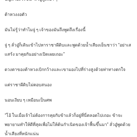
ต้าหวงงอตัว
มันไม่รู้ว่าทำไมจู่ ๆ เจ้าของมันถึงพูดถึงเรื่องนี้
จู่ ๆ ลั่วอู๋ก็เดินเข้าไปหาราชาผีดิบและพูดด้วยน้ำเสียงเย็นชาว่า “อย่าเส
แสร้ง มาคุยกันอย่างเปิดเผยเถอะ”
ดวงตาของต้าหวงเบิกกว้างและเขามองไปที่ร่างสูงด้วยท่าทางตกใจ
แต่ราชาผีดิบไม่ตอบสนอง
นอนเงียบ ๆ เหมือนเป็นศพ
“โอ้ ในเมื่อเจ้าไม่ต้องการคุยกับข้าแล้วก็อยู่ที่นี่ตลอดไปเถอะ ข้าจะ
พยายามทำให้ดีที่สุดเพื่อไม่ให้ต้นกำเนิดของเจ้าฟื้นขึ้นมา” ลั่วอู๋พูดด้วย
น้ำเสียงที่หนักแน่น