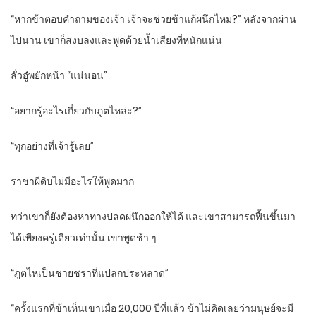
“หากข้าตอบคำถามของเจ้า เจ้าจะช่วยข้าแก้ผนึกไหม?” หลังจากผ่าน
ไปนาน เขาก็สงบลงและพูดด้วยน้ำเสียงที่หนักแน่น
ลั่วอู๋พยักหน้า “แน่นอน”
“อยากรู้อะไรเกี่ยวกับภูตไหล่ะ?”
“ทุกอย่างที่เจ้ารู้เลย”
ราชาผีดิบไม่มีอะไรให้พูดมาก
ทว่าเขาก็ยังต้องหาทางปลดผนึกออกให้ได้ และเขาสามารถฟื้นขึ้นมา
ได้เพียงครู่เดียวเท่านั้น เขาพูดช้า ๆ
“ภูตไหเป็นชายชราที่แปลกประหลาด”
“ครั้งแรกที่ข้าเห็นเขาเมื่อ 20,000 ปีที่แล้ว ข้าไม่คิดเลยว่ามนุษย์จะมี