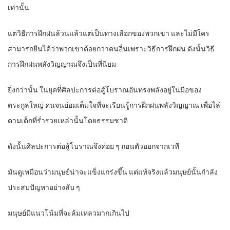
เท่านั้น
แต่วิธีการฝึกฝนล้วนแล้วแต่เป็นทางเลือกของพวกเขา และไม่มีใคร
สามารถยืนได้ว่าพวกเขาด้อยกว่าคนอื่นเพราะวิธีการฝึกฝน ดังนั้นวิธี
การฝึกฝนพลังวิญญาณจึงเป็นที่นิยม
ยิ่งกว่านั้น ในยุคที่ศิลปะการต่อสู้โบราณอันทรงพลังอยู่ในมือของ
ตระกูลใหญ่ คนจนย่อมเต็มใจที่จะเรียนรู้การฝึกฝนพลังวิญญาณ เพื่อไล่
ตามเด็กที่ร่ำรวยเหล่านั้นโดยธรรมชาติ
ดังนั้นศิลปะการต่อสู้โบราณจึงค่อย ๆ ถอนตัวออกจากเวที
มันดูเหมือนว่ามนุษย์น่าจะแข็งแกร่งขึ้น แต่แท้จริงแล้วมนุษย์นั้นกำลัง
ประสบปัญหาอย่างลับ ๆ
มนุษย์มีแนวโน้มที่จะล้มเหลวมากเกินไป