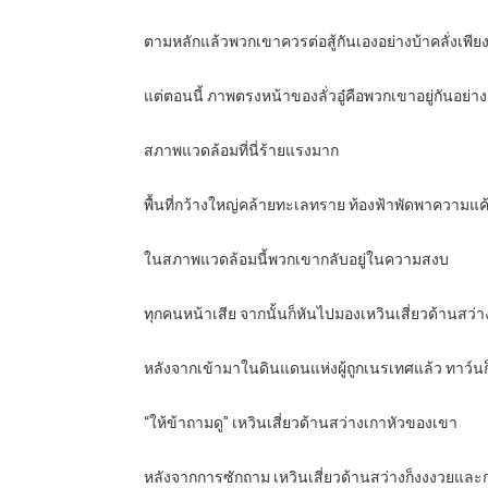
ตามหลักแล้วพวกเขาควรต่อสู้กันเองอย่างบ้าคลั่งเพี
แต่ตอนนี้ ภาพตรงหน้าของลั่วอู๋คือพวกเขาอยู่กันอย่
สภาพแวดล้อมที่นี่ร้ายแรงมาก
พื้นที่กว้างใหญ่คล้ายทะเลทราย ท้องฟ้าพัดพาความแ
ในสภาพแวดล้อมนี้พวกเขากลับอยู่ในความสงบ
ทุกคนหน้าเสีย จากนั้นก็หันไปมองเหวินเสี่ยวด้านสว่า
หลังจากเข้ามาในดินแดนแห่งผู้ถูกเนรเทศแล้ว ทาว์นก็
“ให้ข้าถามดู” เหวินเสี่ยวด้านสว่างเกาหัวของเขา
หลังจากการซักถาม เหวินเสี่ยวด้านสว่างก็งงงวยและกล่า