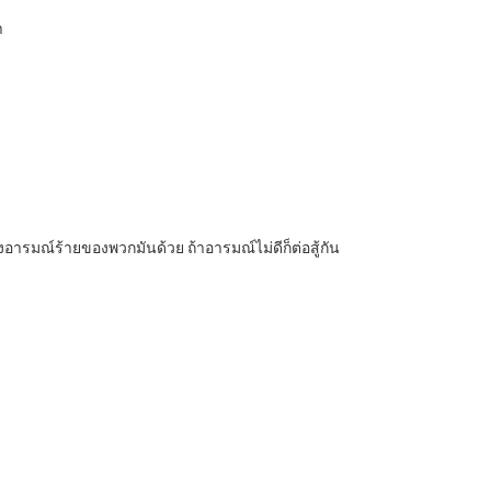
า
ถึงอารมณ์ร้ายของพวกมันด้วย ถ้าอารมณ์ไม่ดีก็ต่อสู้กัน