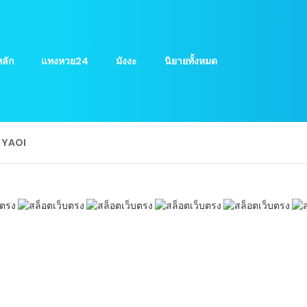
ลัก
แทงหวย24
มังงะ
นิยายทั้งหมด
ย YAOI