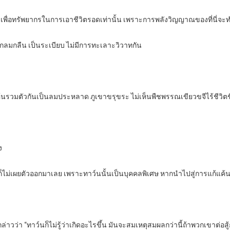
ยงเพื่อทรัพยากรในการเอาชีวิตรอดเท่านั้น เพราะการพลังวิญญาณของที่นี่จ
างกลมกลืน เป็นระเบียบ ไม่มีการทะเลาะวิวาทกัน
ค้นรวมตัวกันเป็นลมประหลาด ภูเขาขรุขระ ไม่เห็นพืชพรรณเขียวขจีไร้ชีวิต
ง
ไม่เผยตัวออกมาเลย เพราะทาว์นนั้นเป็นบุคคลพิเศษ หากนำไปสู่การแก้แค้นที่อ
วว่า “ทาว์นก็ไม่รู้ว่าเกิดอะไรขึ้น มันจะสมเหตุสมผลกว่านี้ถ้าพวกเขาต่อสู้ก