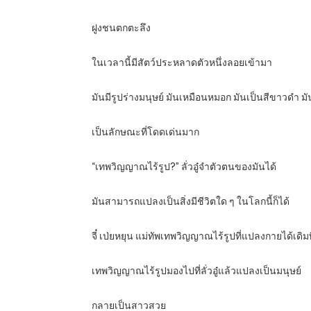
ฝูงชนตกตะลึง
ในเวลานี้มีสัตว์ประหลาดตัวหนึ่งลอยเข้ามา
มันมีรูปร่างมนุษย์ มันเหมือนหมอก มันเป็นสีขาวดำ มัน
เป็นลักษณะที่โดดเด่นมาก
“เทพวิญญาณไร้รูป?” ลั่วอู๋จำตัวตนของมันได้
มันสามารถแปลงเป็นสิ่งมีชีวิตใด ๆ ในโลกนี้ก็ได้
จี๋ เป่ยหยุน แม่ทัพเทพวิญญาณไร้รูปที่แปลงกายได้เด
เทพวิญญาณไร้รูปมองไปที่ลั่วอู๋แล้วแปลงเป็นมนุษย์
กลายเป็นสาวสวย