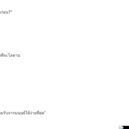
าก่อน?”
ที่จะไล่ตาม
รับจากมนุษย์ได้ง่ายที่สุด”