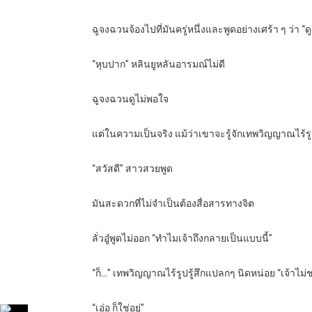
ฉูจงฉวนจ้องไปที่มันครู่หนึ่งและพูดอย่างเศร้า ๆ ว่า
“หุบปาก” หลินยูหลันอารมณ์ไม่ดี
ฉูจงฉวนดูไม่พอใจ
แต่ในความเป็นจริง แม้ว่าเขาจะรู้จักเทพวิญญาณไร้
“สวัสดี” สาวสวยพูด
มันสะดวกที่ไม่จำเป็นต้องสื่อสารทางจิต
ลั่วอู๋พูดไม่ออก “ทำไมเจ้าถึงกลายเป็นแบบนี้”
“ก็…” เทพวิญญาณไร้รูปรู้สึกแปลกๆ นิดหน่อย “เจ้าไม่
“เอ่อ ก็ใช่อยู่”