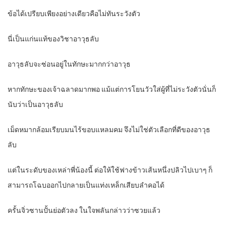
ข้อได้เปรียบเพียงอย่างเดียวคือไม่ทันระวังตัว
นี่เป็นแก่นแท้ของวิชาอาวุธลับ
อาวุธลับจะซ่อนอยู่ในทักษะมากกว่าอาวุธ
หากทักษะของเจ้าฉลาดมากพอ แม้แต่การโยนวัวใส่ผู้ที่ไม่ระวังตัวนั่นก็
นับว่าเป็นอาวุธลับ
เม็ดหมากล้อมเรียบมนไร้ขอบแหลมคม จึงไม่ใช่ตัวเลือกที่ดีของอาวุธ
ลับ
แต่ในระดับของเหล่าพี่น้องนี้ ต่อให้ใช้ฟางข้าวเส้นหนึ่งปลิวไปเบาๆ ก็
สามารถโฉบออกไปกลายเป็นแท่งเหล็กเสียบลำคอได้
ครั้นจิ่วซานปั้นย่อตัวลง ในใจพลันกล่าวว่าซวยแล้ว