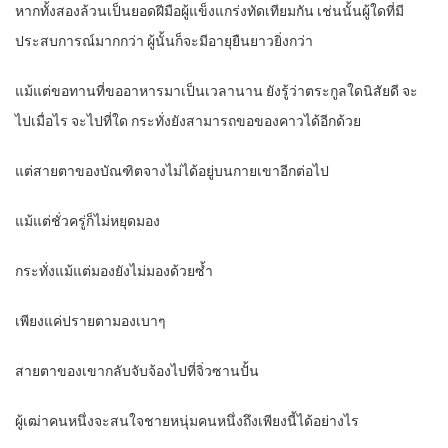
หากทั้งสองล้วนเป็นยอดฝีมือผู้แข็งแกร่งทัดเทียมกัน เช่นนั้นผู้ใดที่มี
ประสบการณ์มากกว่า ผู้นั้นก็จะมีอายุยืนยาวยิ่งกว่า
แม้แต่ขอทานที่ขออาหารมาเป็นเวลานาน ยังรู้ว่าตระกูลใดนิสัยดี จะ
ไปเมื่อไร จะไปที่ใด กระทั่งยังสามารถขอของคาวได้อีกด้วย
แต่สายตาของบัณฑิตจางไม่ได้อยู่บนกายเขาอีกต่อไป
แม้แต่ชั่วครู่ก็ไม่หยุดมอง
กระทั่งแม้แต่มองยังไม่มองด้วยซ้ำ
เพียงแค่ปรายตามองเบาๆ
สายตาของเขากลับจับจ้องไปที่จิ่วซานปั้น
ผู้เฒ่าคนหนึ่งจะสนใจชายหนุ่มคนหนึ่งถึงเพียงนี้ได้อย่างไร