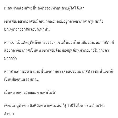
เม็ดหมากล้อมที่พุ่งขึ้นดิ่งตรงจะทำอันตายผู้ใดได้เล่า
เขาเพียงอยากอาศัยเม็ดหมากล้อมลอยอยู่กลางอากาศ ครุ่นคิดถึง
บัณฑิตจางอีกสักรอบก็เท่านั้น
หากเขาเป็นศัตรูที่แข็งแกร่งจริงๆ เช่นนั้นย่อมไม่เหลียวมองหมากสีดำที่
ลอยกลางอากาศเป็นแน่ เขาเพียงจ้องมองผู้ที่ดีดหมากอย่างไม่วางตา
มากกว่า
หากสายตาของเขามองขึ้นลงตามการลอยของหมากสีดำ เช่นนั้นเขาก็
เป็นเพียงคนธรรมดา…
เม็ดหมากห่างมือย่อมควบคุมไม่ได้
เพียงแค่ดูท่าทางมือที่ดีดหมากของตน ก็รู้ว่านี่ไม่ใช่การเคลื่อนไหว
สังหาร