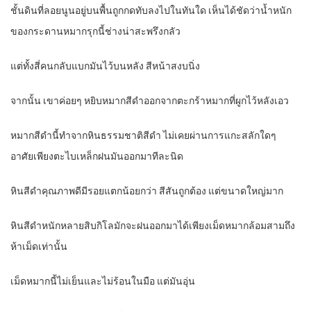
ชั้นดินที่ลอยนูนอยู่บนพื้นถูกกดทับลงไปในทันใด เห็นได้ชัดว่าน้ำหนัก
ของกระดานหมากรุกนี้ช่างน่าสะพรึงกลัว
แต่ทั้งสี่คนกลับแบกมันไว้บนหลัง สีหน้าสงบนิ่ง
จากนั้น เขาค่อยๆ หยิบหมากสีดำออกจากตะกร้าหมากที่ผูกไว้หลังเอว
หมากสีดำนี้ทำจากหินธรรมชาติสีดำ ไม่เคยผ่านการแกะสลักใดๆ
อาศัยเพียงตะไบเหล็กฝนมันออกมาทีละนิด
หินสีดำคุณภาพดีมีรอยแตกน้อยกว่า สีสันถูกต้อง แต่ขนาดใหญ่มาก
หินสีดำหนักหลายสิบกิโลมักจะฝนออกมาได้เพียงเม็ดหมากล้อมสามถึง
ห้าเม็ดเท่านั้น
เม็ดหมากนี้ไม่เย็นและไม่ร้อนในมือ แต่มันอุ่น