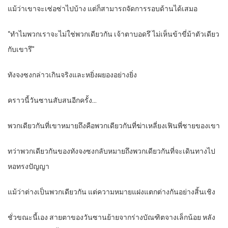
แม้ว่าเขาจะเซ่อซ่าไปบ้าง แต่ก็สามารถจัดการรอบด้านได้เสมอ
“ทำไมพวกเราจะไม่ใช่พวกเดียวกัน เจ้าตาบอดรึ ไม่เห็นข้าขี่ม้าตัวเดียว
กับเขารึ”
ทังจงซงกล่าวเกินจริงและหยิ่งผยองอย่างยิ่ง
คราวนี้วันซานสับสนอีกครั้ง…
พวกเดียวกันที่เขาหมายถึงคือพวกเดียวกันที่ฆ่าเหลี่ยงเฟินพี่ชายของเขา
ทว่าพวกเดียวกันของทังจงซงกลับหมายถึงพวกเดียวกันที่จะเดินทางไป
หอทรงปัญญา
แม้ว่าต่างเป็นพวกเดียวกัน แต่ความหมายแฝงแตกต่างกันอย่างสิ้นเชิง
ชั่วขณะนี้เอง สายตาของวันซานย้ายจากร่างบัณฑิตจางเล็กน้อย หลัง