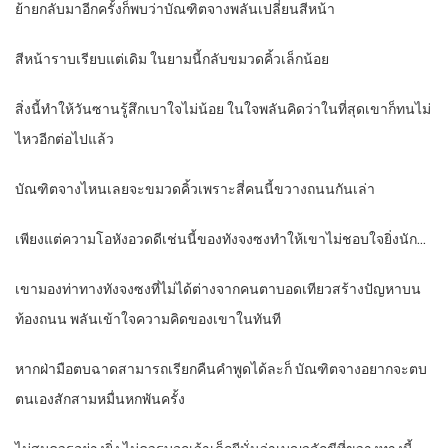
ย้ายกลับมาอีกครั้งก็พบว่าบัณฑิตจางพลันเปลี่ยนสีหน้า
สีหน้าราบเรียบแต่เดิม ในยามนี้กลับขมวดคิ้วเล็กน้อย
สิ่งนี้ทำให้วันซานรู้สึกเบาใจไม่น้อย ในใจพลันคิดว่าในที่สุดเขาก็ทนไม่
ไหวอีกต่อไปแล้ว
บัณฑิตจางไหนเลยจะขมวดคิ้วเพราะสี่คนนี้ขวางถนนกันเล่า
เพียงแต่ความโอหังอวดดีเช่นนี้ของทังจงซงทำให้เขาไม่ชอบใจยิ่งนัก…
เขามองท่าทางทังจงซงที่ไม่ได้ต่างจากคนตาบอดเทียวสร้างปัญหาบน
ท้องถนน พลันเข้าใจความคิดของเขาในทันที
หากฝ่ามือตบฉาดสามารถเรียกคืนคำพูดได้ละก็ บัณฑิตจางอยากจะตบ
ตนเองสักสามหมื่นหกพันครั้ง