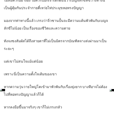
ไม่สมควรอย่างยิ่ง ไม่ควรบอกเจ้าเด็กผีนั่นว่าเบญจลักขีที่ขวางทางนี้
เป็นผู้คุ้มกันประจำกายตี๋เหว่ยไท่ประมุขหอทรงปัญญา
มองจากท่าทางนี้แล้ว เกรงว่าจิ่วซานปั้นจะมีความแค้นพัวพันกับเบญจ
ลักขีไม่น้อย เป็นเรื่องของชีวิตและความตาย
ทังจงซงสัมผัสได้ถึงสายตาที่ไม่เป็นมิตรจากบัณฑิตจางส่งผ่านมาเป็น
ระยะๆ
แต่เขาไม่สนใจแม้แต่น้อย
เพราะนี่เป็นความตั้งใจเดิมของเขา
หากความวุ่นวายใหญ่โตเข้ามาพัวพันกับเรื่องยุ่งยาก บางทีอาจไม่ต้อง
ไปที่หอทรงปัญญาแล้วก็ได้
หากลงมือขึ้นมาจริงๆ เขาก็ไม่เกรงกลัว