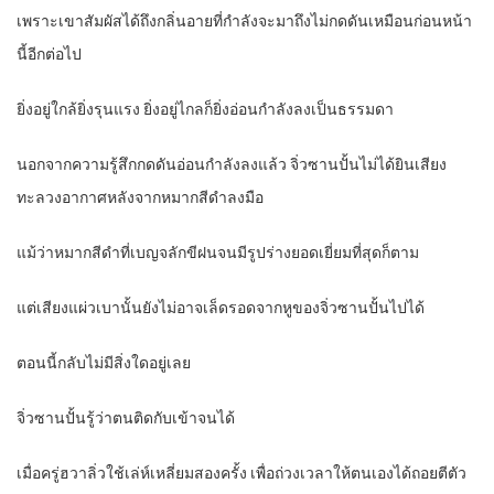
เพราะเขาสัมผัสได้ถึงกลิ่นอายที่กำลังจะมาถึงไม่กดดันเหมือนก่อนหน้า
นี้อีกต่อไป
ยิ่งอยู่ใกล้ยิ่งรุนแรง ยิ่งอยู่ไกลก็ยิ่งอ่อนกำลังลงเป็นธรรมดา
นอกจากความรู้สึกกดดันอ่อนกำลังลงแล้ว จิ่วซานปั้นไม่ได้ยินเสียง
ทะลวงอากาศหลังจากหมากสีดำลงมือ
แม้ว่าหมากสีดำที่เบญจลักขีฝนจนมีรูปร่างยอดเยี่ยมที่สุดก็ตาม
แต่เสียงแผ่วเบานั้นยังไม่อาจเล็ดรอดจากหูของจิ่วซานปั้นไปได้
ตอนนี้กลับไม่มีสิ่งใดอยู่เลย
จิ่วซานปั้นรู้ว่าตนติดกับเข้าจนได้
เมื่อครู่ฮวาลิ่วใช้เล่ห์เหลี่ยมสองครั้ง เพื่อถ่วงเวลาให้ตนเองได้ถอยตีตัว