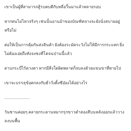
เขาเป็นผู้ที่สามารถสู้รบตบตีกับหลี่อวิ้นมาแล้วหลายรอบ
หากทนไม่ไหวจริงๆ เช่นนั้นอานม้าของบัณฑิตจางจะยังนั่งสบายอยู่
หรือไม่
ต่อให้เป็นการคุ้มกันส่งสินค้า ยังต้องระมัดระวังไม่ให้มีการกระแทก ยิ่ง
ไม่ต้องเอ่ยถึงทังจงซงที่โตจนป่านนี้แล้ว
ดาบกระบี่ไร้ดวงตา หากมีสิ่งใดผิดพลาดก็จบลงด้วยแขนขาที่หายไป
เขาจะบรรลุข้อตกลงกับฮั่ววั่งติ้งซีอ๋องได้อย่างไร
………………………..
วันซานค่อยๆ คลายกระดานหมากรุกขาวดำสองสีบนหลังออกแล้ววาง
ลงบนพื้น