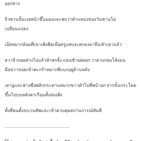
ออกห่าง
จิ่วซานปั้นเงยหน้าขึ้นมองและพบว่าตำแหน่งของวันซานไม่
เปลี่ยนแปลง
เม็ดหมากล้อมที่เขาเพิ่งดีดเมื่อครู่แทบจะตกลงมาถึงเท้าเขาแล้ว
ฮวาลิ่วถอยห่างไปแล้วห้าหกจั้ง แขนซ้ายค่อยๆ วาดวงกลมโค้งมน
มือขวาสอดเข้าตะกร้าหมากที่แบกอยู่ด้านหลัง
เตาอู่และฟางซื่อพลิกกระดานหมากขาวดำไปที่หน้าอก จากนั้นกระโดด
ขึ้นไปบนหลังคาเรือนทั้งสองฝั่ง
ทั้งสี่คนตั้งขบวนทัพและเข้าควบคุมสถานการณ์ทันที
……………………………………………………………