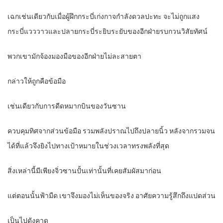
เฉกเช่นเดียวกับเมื่อผู้ฝึกกระบี่เก่งกาจกำลังดวลปะทะ จะไม่ถูกแสง
กระบี่แวววาวและปลายกระบี่ระยิบระยับของอีกฝ่ายรบกวนวิสัยทัศน์
พวกเขามักจ้องมองมือของอีกฝ่ายไม่ละสายตา
กล่าวให้ถูกคือข้อมือ
เช่นเดียวกับการดีดหมากบินของวันซาน
ควบคุมทิศจากส่วนข้อมือ รวมพลังปราณไปถึงปลายนิ้ว หลังจากรวมจน
ได้ที่แล้วจึงยิงไปทางเป้าหมายในช่วงเวลาทรงพลังที่สุด
สิ่งเหล่านี้มีเพียงจิ่วซานปั้นเท่านั้นที่เคยสัมผัสมาก่อน
แต่ตอนนั้นฟ้ามืด เขาจึงมองไม่เห็นของจริง อาศัยความรู้สึกถึงแปดส่วน
เป็นไปดังคาด