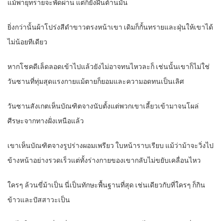
แม้พายุทรายจะพัดผ่าน แต่ก็ยังฝืนต้านมัน
ยิ่งกว่านั้นผ้าโปร่งสีดำขาวตรงหน้าเขา เดิมก็กั้นทรายและฝุ่นให้เขาได้
ไม่น้อยทีเดียว
หากโชคดีเล็ดลอดเข้าไปแล้วยังไม่อาจทนไหวละก็ เช่นนั้นเขาก็ไม่ใช่
วันซานที่ทุ่มสุดแรงกายแม้ตายก็ยอมและความอดทนเป็นเลิศ
วันซานสังเกตเห็นบัณฑิตจางนับตั้งแต่พวกเขาเลี้ยวเข้ามาจนโผล่
ศีรษะจากทางฝั่งเหนือแล้ว
เขาเห็นบัณฑิตจางรูปร่างผอมเพรียว ใบหน้าราบเรียบ แม้ว่าม้าจะวิ่งไป
ข้างหน้าอย่างรวดเร็วแต่ทั้งร่างกายของเขากลับไม่ขยับเคลื่อนไหว
ใครๆ ล้วนขี่ม้าเป็น นี่เป็นทักษะพื้นฐานที่สุด เช่นเดียวกับที่ใครๆ ก็กิน
ข้าวและปัสสาวะเป็น