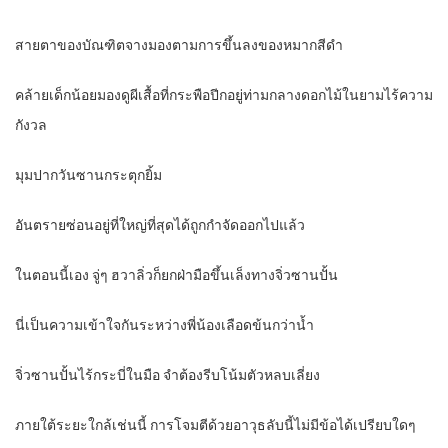
สายตาของบัณฑิตจางมองตามการขึ้นลงของหมากสีดำ
คล้ายเด็กน้อยมองดูผีเสื้อที่กระพือปีกอยู่ท่ามกลางดอกไม้ในยามไร้ความ
กังวล
มุมปากวันซานกระตุกยิ้ม
อันตรายซ่อนอยู่ที่ใหญ่ที่สุดได้ถูกกำจัดออกไปแล้ว
ในตอนนี้เอง จู่ๆ ฮวาลิ่วก็ยกฝ่ามือขึ้นเล็งทางจิ่วซานปั้น
นี่เป็นความเข้าใจกันระหว่างพี่น้องเลือดข้นกว่าน้ำ
จิ่วซานปั้นไร้กระบี่ในมือ จำต้องรีบโน้มตัวหลบเลี่ยง
ภายใต้ระยะใกล้เช่นนี้ การโจมตีด้วยอาวุธลับนี้ไม่มีข้อได้เปรียบใดๆ