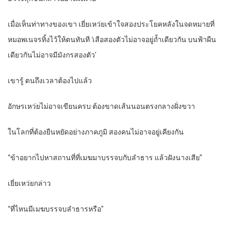
เมื่อเห็นท่าทางของเขา เยี่ยเหว่ยเข้าใจสองประโยคหลังในจดหมายที่
หมอพเนจรทิ้งไว้ให้ตนทันที ‘เสือสองตัวไม่อาจอยู่ถ้ำเดียวกัน บนฟ้าผืน
เดียวกันไม่อาจมีมังกรสองตัว’
เขารู้ ตนถึงเวลาต้องไปแล้ว
อักษรเหว่ยไม่อาจเขียนครบ ต้องขาดเส้นนอนตรงกลางฝั่งขวา
ในโลกที่ต้องยืนหยัดอย่างภาคภูมิ สองคนไม่อาจอยู่เคียงกัน
“ข้าอยากไปหาสถานที่ที่เมฆมาบรรจบกับลำธาร แล้วฝังนางเสีย”
เยี่ยเหว่ยกล่าว
“ที่ไหนมีเมฆบรรจบลำธารหรือ”