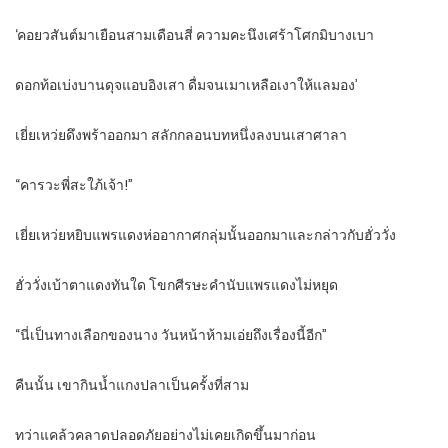
‘คอยวสันต์มาเยือนสามเดือนสี่ ความคะนึงเศร้าโศกมิบางเบา
ดอกท้อเบ่งบานดุจแอบอิงเสา ดื่มจนเมาเหลือเงาให้แลมอง’
เยี่ยเหว่ยดึงพร้าออกมา สลักกลอนบทหนึ่งลงบนเสาศาลา
“คารวะพี่สะใภ้เจ้า!”
เยี่ยเหว่ยหยิบแพรแดงห่ออากาศกลุ่มนั้นออกมาและกล่าวกับฮั่ววั่ง
ฮั่ววั่งเบ้าตาแดงทันใด โขกศีรษะคำนับแพรแดงไม่หยุด
“นี่เป็นทางเลือกของนาง วันหน้าห้ามเอ่ยถึงเรื่องนี้อีก”
คืนนั้น เขากินน้ำแกงปลาเป็นครั้งที่สาม
ทว่าแคล้วคลาดปลอดภัยอย่างไม่เคยเกิดขึ้นมาก่อน