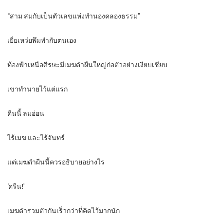
“สาม สมกับเป็นตัวเลขแห่งทำนองคลองธรรม”
เยี่ยเหว่ยพึมพำกับตนเอง
ท้องฟ้าเหนือศีรษะมีเมฆดำผืนใหญ่ก่อตัวอย่างเงียบเชียบ
เขาทำนายไว้แต่แรก
คืนนี้ ลมอ่อน
ไร้เมฆ และไร้จันทร์
แต่เมฆดำผืนนี้ควรอธิบายอย่างไร
‘ครืน!’
เมฆดำรวมตัวกันเร็วกว่าที่คิดไว้มากนัก