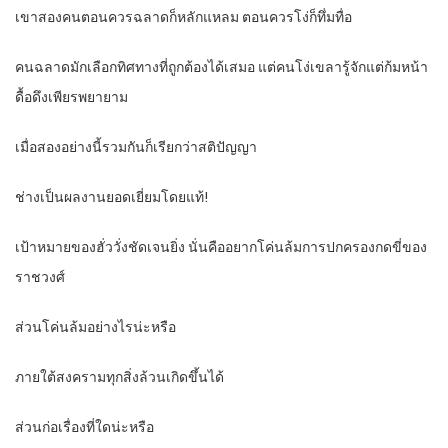
เขาสองคนตอนควรฉลาดก็หลักแหลม ตอนควรโง่ก็ทึ่มทื่อ
คนฉลาดมักเลือกทิศทางที่ถูกต้องได้เสมอ แต่คนโง่เขลารู้จักแต่ก้มหน้า
ดื้อดึงเพียรพยายาม
เมื่อสองอย่างนี้รวมกันก็เรียกว่าสติปัญญา
ช่างเป็นผลงานยอดเยี่ยมโดยแท้!
เป้าหมายของฮั่ววั่งชัดเจนยิ่ง นั่นคืออยากโค่นล้มการปกครองกดขี่ของ
ราชวงศ์
ส่วนโค่นล้มอย่างไรน่ะหรือ
ภายใต้สงครามทุกสิ่งล้วนเกิดขึ้นได้
ส่วนก่อเรื่องที่ใดน่ะหรือ