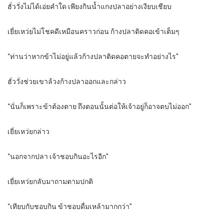
ฮั่ววั่งไม่ได้เอ่ยคำใด เพียงกินน้ำแกงปลาอย่างเงียบเชียบ
เยี่ยเหว่ยไม่โชคดีเหมือนคราวก่อน ก้างปลาติดคอเข้าเต็มๆ
“ท่านว่าหากข้าไม่อยู่แล้วก้างปลาติดคอตายจะทำอย่างไร”
ฮั่ววั่งช่วยเขาล้วงก้างปลาออกและกล่าว
“นั่นก็เพราะข้าต้องตาย ถึงตอนนั้นต่อให้เจ้าอยู่ก็อาจตบไม่ออก”
เยี่ยเหว่ยกล่าว
“นอกจากปลา เจ้าชอบกินอะไรอีก”
เยี่ยเหว่ยกลับมาถามตามปกติ
“เทียบกับชอบกิน ข้าชอบดื่มเหล้ามากกว่า”