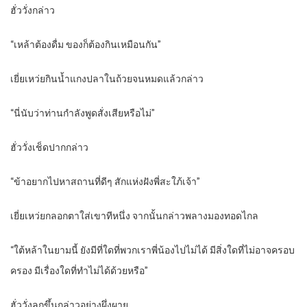
ฮั่ววั่งกล่าว
“เหล้าต้องดื่ม ของก็ต้องกินเหมือนกัน”
เยี่ยเหว่ยกินน้ำแกงปลาในถ้วยจนหมดแล้วกล่าว
“นี่นับว่าท่านกำลังพูดสั่งเสียหรือไม่”
ฮั่ววั่งเช็ดปากกล่าว
“ข้าอยากไปหาสถานที่ดีๆ สักแห่งฝังพี่สะใภ้เจ้า”
เยี่ยเหว่ยกลอกตาใส่เขาทีหนึ่ง จากนั้นกล่าวพลางมองทอดไกล
“ใต้หล้าในยามนี้ ยังมีที่ใดที่พวกเราพี่น้องไปไม่ได้ มีสิ่งใดที่ไม่อาจครอบ
ครอง มีเรื่องใดที่ทำไม่ได้ด้วยหรือ”
ฮั่ววั่งลุกขึ้นกล่าวอย่างผึ่งผาย