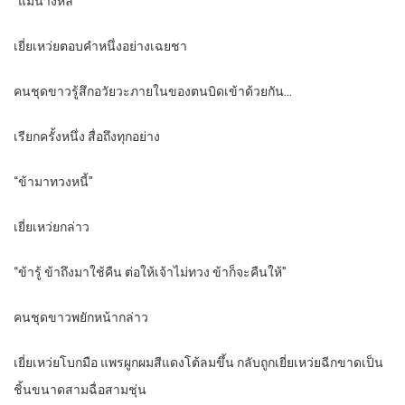
“แม่นางหลี่”
เยี่ยเหว่ยตอบคำหนึ่งอย่างเฉยชา
คนชุดขาวรู้สึกอวัยวะภายในของตนบิดเข้าด้วยกัน…
เรียกครั้งหนึ่ง สื่อถึงทุกอย่าง
“ข้ามาทวงหนี้”
เยี่ยเหว่ยกล่าว
“ข้ารู้ ข้าถึงมาใช้คืน ต่อให้เจ้าไม่ทวง ข้าก็จะคืนให้”
คนชุดขาวพยักหน้ากล่าว
เยี่ยเหว่ยโบกมือ แพรผูกผมสีแดงโต้ลมขึ้น กลับถูกเยี่ยเหว่ยฉีกขาดเป็น
ชิ้นขนาดสามฉื่อสามชุ่น