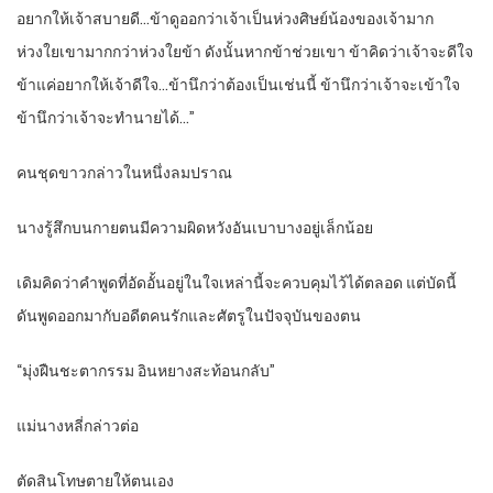
อยากให้เจ้าสบายดี…ข้าดูออกว่าเจ้าเป็นห่วงศิษย์น้องของเจ้ามาก
ห่วงใยเขามากกว่าห่วงใยข้า ดังนั้นหากข้าช่วยเขา ข้าคิดว่าเจ้าจะดีใจ
ข้าแค่อยากให้เจ้าดีใจ…ข้านึกว่าต้องเป็นเช่นนี้ ข้านึกว่าเจ้าจะเข้าใจ
ข้านึกว่าเจ้าจะทำนายได้…”
คนชุดขาวกล่าวในหนึ่งลมปราณ
นางรู้สึกบนกายตนมีความผิดหวังอันเบาบางอยู่เล็กน้อย
เดิมคิดว่าคำพูดที่อัดอั้นอยู่ในใจเหล่านี้จะควบคุมไว้ได้ตลอด แต่บัดนี้
ดันพูดออกมากับอดีตคนรักและศัตรูในปัจจุบันของตน
“มุ่งฝืนชะตากรรม อินหยางสะท้อนกลับ”
แม่นางหลี่กล่าวต่อ
ตัดสินโทษตายให้ตนเอง