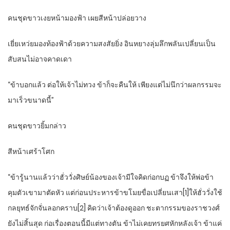
คนชุดขาวเงยหน้ามองฟ้า เผยสีหน้าปล่อยวาง
เยี่ยเหว่ยมองท้องฟ้าด้วยความสงสัยยิ่ง อินหยางลุ่มลึกพลันเปลี่ยนเป็น
สับสนไม่อาจคาดเดา
“ข้าบอกแล้ว ต่อให้เจ้าไม่ทวง ข้าก็จะคืนให้ เพียงแต่ไม่นึกว่าผลกรรมจะ
มาเร็วขนาดนี้”
คนชุดขาวยิ้มกล่าว
สีหน้าเศร้าโศก
“ข้ารู้นานแล้วว่าฮั่ววั่งศิษย์น้องของเจ้ามีใจคิดก่อกบฏ ข้าจึงให้พ่อข้า
คุมตัวเขามาตัดหัว แต่ก่อนประหารข้าขโมยขื่อเปลี่ยนเสา[1]ให้ฮั่ววั่งใช้
กลยุทธ์จักจั่นลอกคราบ[2] คิดว่าเจ้าต้องดูออก ชะตากรรมของราชวงศ์
ยังไม่สิ้นสุด ก่อเรื่องตอนนี้มีแต่ทางตัน ข้าไม่เคยทรยศหักหลังเจ้า ข้าแค่