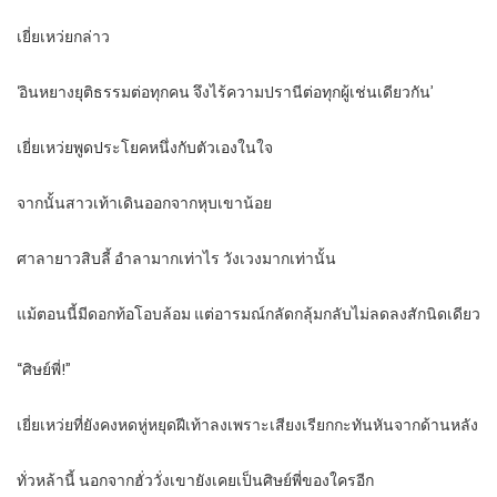
เยี่ยเหว่ยกล่าว
‘อินหยางยุติธรรมต่อทุกคน จึงไร้ความปรานีต่อทุกผู้เช่นเดียวกัน’
เยี่ยเหว่ยพูดประโยคหนึ่งกับตัวเองในใจ
จากนั้นสาวเท้าเดินออกจากหุบเขาน้อย
ศาลายาวสิบลี้ อำลามากเท่าไร วังเวงมากเท่านั้น
แม้ตอนนี้มีดอกท้อโอบล้อม แต่อารมณ์กลัดกลุ้มกลับไม่ลดลงสักนิดเดียว
“ศิษย์พี่!”
เยี่ยเหว่ยที่ยังคงหดหู่หยุดฝีเท้าลงเพราะเสียงเรียกกะทันหันจากด้านหลัง
ทั่วหล้านี้ นอกจากฮั่ววั่งเขายังเคยเป็นศิษย์พี่ของใครอีก