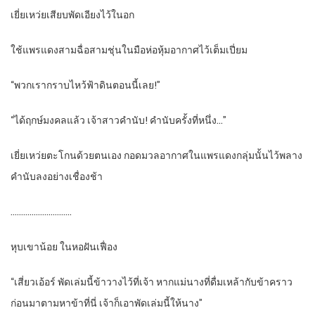
เยี่ยเหว่ยเสียบพัดเอียงไว้ในอก
ใช้แพรแดงสามฉื่อสามชุ่นในมือห่อหุ้มอากาศไว้เต็มเปี่ยม
“พวกเรากราบไหว้ฟ้าดินตอนนี้เลย!”
“ได้ฤกษ์มงคลแล้ว เจ้าสาวคำนับ! คำนับครั้งที่หนึ่ง…”
เยี่ยเหว่ยตะโกนด้วยตนเอง กอดมวลอากาศในแพรแดงกลุ่มนั้นไว้พลาง
คำนับลงอย่างเชื่องช้า
………………………..
หุบเขาน้อย ในหอฝันเฟื่อง
“เสี่ยวเอ้อร์ พัดเล่มนี้ข้าวางไว้ที่เจ้า หากแม่นางที่ดื่มเหล้ากับข้าคราว
ก่อนมาตามหาข้าที่นี่ เจ้าก็เอาพัดเล่มนี้ให้นาง”