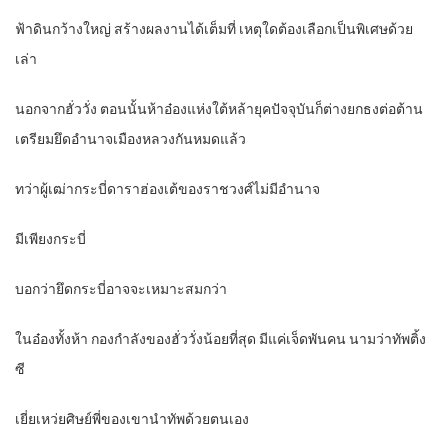
ฟ้าดินกว้างใหญ่ สร้างผลงานได้เต็มที่ เหตุใดต้องเลือกเป็นพิเศษด้วย
เล่า
นอกจากฮั่ววั่ง ตอนนั้นห้าอ๋องแห่งใต้หล้ายุคปัจจุบันก็ต่างยกธงต่อต้าน
เตรียมยึดอำนาจเมืองหลวงกันหมดแล้ว
ทว่าผู้เฒ่ากระบี่ดาราฮ่องเต้ของราชวงศ์ไม่มีอำนาจ
มีเพียงกระบี่
บอกว่ายึดกระบี่อาจจะเหมาะสมกว่า
ในอ๋องทั้งห้า กองกำลังของฮั่ววั่งน้อยที่สุด มีแค่เจ็ดพันคน นามว่าทัพติ้ง
ซี
เยี่ยเหว่ยศิษย์พี่ของเขานำทัพด้วยตนเอง