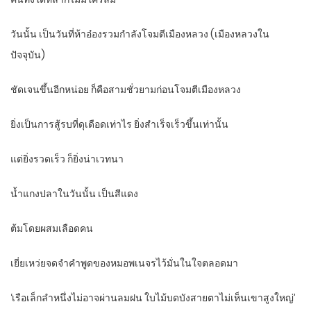
วันนั้น เป็นวันที่ห้าอ๋องรวมกำลังโจมตีเมืองหลวง (เมืองหลวงใน
ปัจจุบัน)
ชัดเจนขึ้นอีกหน่อย ก็คือสามชั่วยามก่อนโจมตีเมืองหลวง
ยิ่งเป็นการสู้รบที่ดุเดือดเท่าไร ยิ่งสำเร็จเร็วขึ้นเท่านั้น
แต่ยิ่งรวดเร็ว ก็ยิ่งน่าเวทนา
น้ำแกงปลาในวันนั้น เป็นสีแดง
ต้มโดยผสมเลือดคน
เยี่ยเหว่ยจดจำคำพูดของหมอพเนจรไว้มั่นในใจตลอดมา
‘เรือเล็กลำหนึ่งไม่อาจผ่านลมฝน ใบไม้บดบังสายตาไม่เห็นเขาสูงใหญ่’