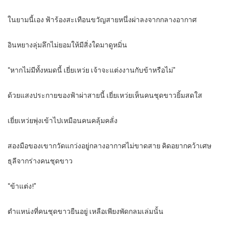
ในยามนี้เอง ฟ้าร้องสะเทือนขวัญสายหนึ่งผ่าลงจากกลางอากาศ
อินหยางลุ่มลึกไม่ยอมให้มีสิ่งใดมาดูหมิ่น
“หากไม่มีทั้งหมดนี้ เยี่ยเหว่ย เจ้าจะแต่งงานกับข้าหรือไม่”
ด้วยแสงประกายของฟ้าผ่าสายนี้ เยี่ยเหว่ยเห็นคนชุดขาวยิ้มสดใส
เยี่ยเหว่ยพุ่งเข้าไปเหมือนคนคลุ้มคลั่ง
สองมือของเขากวัดแกว่งอยู่กลางอากาศไม่ขาดสาย คิดอยากคว้าเศษ
ธุลีจากร่างคนชุดขาว
“ข้าแต่ง!”
ตำแหน่งที่คนชุดขาวยืนอยู่ เหลือเพียงพัดกลมเล่มนั้น