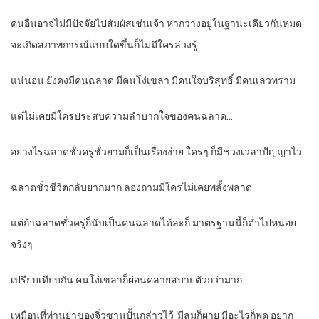
คนอื่นอาจไม่มีปัจจัยไปสัมผัสเช่นเจ้า หากวางอยู่ในฐานะเดียวกันหมด
จะเกิดสภาพการณ์แบบใดขึ้นก็ไม่มีใครล่วงรู้
แน่นอน ยังคงมีคนฉลาด มีคนโง่เขลา มีคนใจบริสุทธิ์ มีคนเลวทราม
แต่ไม่เคยมีใครประสบความลำบากใจของคนฉลาด…
อย่างไรฉลาดชั่วครู่ชั่วยามก็เป็นเรื่องง่าย ใครๆ ก็มีช่วงเวลาปัญญาไว
ฉลาดชั่วชีวิตกลับยากมาก ลองถามมีใครไม่เคยพลั้งพลาด
แต่ถ้าฉลาดชั่วครู่ก็นับเป็นคนฉลาดได้ละก็ มาตรฐานนี้ก็ต่ำไปหน่อย
จริงๆ
เปรียบเทียบกัน คนโง่เขลาก็ผ่อนคลายสบายตัวกว่ามาก
เหมือนที่ท่านย่าของจิ่วซานปั้นกล่าวไว้ ‘มีลมก็ผาย มีอะไรก็พูด อยาก