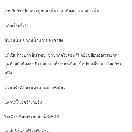
ราวกับก้างปลากระดูกปลานั้นหลบเลี่ยงเขาไปอย่างนั้น
กลับเป็นฮั่ววั่ง
คืนวันนั้นเขากินน้ำแกงปลาช้ายิ่ง
แม้เป็นก้างปลาชิ้นใหญ่ เข้าปากครึ่งค่อนวันก็ยังขย้อนออกมายาก
สุดท้ายจำต้องอาเจียนออกมาทั้งหมดพร้อมเนื้อปลาเคี้ยวละเอียดถ้วย
หนึ่ง
ส่วนครั้งที่สี่ ผ่านมานานมากทีเดียว
แต่วันนั้นจดจำง่ายยิ่ง
ไม่เพียงเยี่ยเหว่ยกับฮั่ววั่งที่จำได้
คนทั้งใต้หล้าก็ไม่มีใครลืม