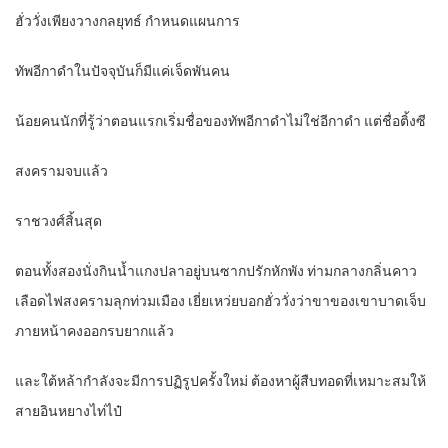
ฮั่ววั่งเพียงวางกลยุทธ์ กำหนดแผนการ
ทัพอีกาดำในปัจจุบันก็มีแค่เจ็ดพันคน
น้อยคนนักที่รู้ว่าตอนแรกเริ่มชื่อของทัพอีกาดำไม่ใช่อีกาดำ แต่ชื่อติ้งซี
สงครามจบแล้ว
ราชวงศ์สิ้นสุด
ตอนทั้งสองนั่งกินน้ำแกงปลาอยู่บนซากปรักหักพัง ท่ามกลางกลิ่นคาว
เลือดไฟสงครามลุกท่วมเมือง เยี่ยเหว่ยบอกฮั่ววั่งว่าขาของเขาบาดเจ็บ
ภายหน้าคงออกรบยากแล้ว
และใต้หล้ากำลังจะมีการปฏิรูปครั้งใหม่ ต้องหาผู้สืบทอดที่เหมาะสมให้
สายอินหยางไท่ไป๋