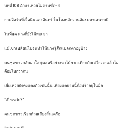
บทที่ 109 อักษรเหว่ยไม่ครบขีด-4
ยามจื่อวันที่เจ็ดคืนแสงจันทร์ ในโถงหลักจวนอัครมหาเสนาบดี
ในที่สุด นางก็ยังได้พบเขา
แม้เขาเปลี่ยนไปจนทำให้นางรู้สึกแปลกตาอยู่บ้าง
คนชุดขาวกลับมาใส่ชุดสตรีอย่างหาได้ยาก เทียบกับเสวี่ยเวยแล้วไม่
ด้อยไปกว่ากัน
เยี่ยเหว่ยยังคงแต่งตัวเช่นนั้น เพียงแต่ยามนี้ถือพร้าอยู่ในมือ
“เยี่ยเหว่ย?”
คนชุดขาวเรียกด้วยเสียงสั่นเครือ