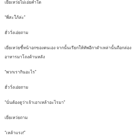
เยี่ยเหว่ยไม่เอ่ยคำใด
“พี่สะใภ้ล่ะ”
ฮั่ววั่งเอ่ยถาม
เยี่ยเหว่ยชี้หน้าอกของตนเอง จากนั้นเรียกให้ทัพอีกาดำเหล่านั้นถือกล่อง
อาหารมาโถงด้านหลัง
“พวกเรากินอะไร”
ฮั่ววั่งเอ่ยถาม
“นั่นต้องดูว่าเจ้าเอาเหล้าอะไรมา”
เยี่ยเหว่ยถาม
“เหล้าแรง!”