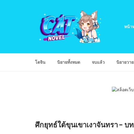
หน้าห
โดจิน
นิยายทั้งหมด
จบแล้ว
นิยายวา
ศึกยุทธ์ใต้ขุนเขาเงาจันทรา - บท