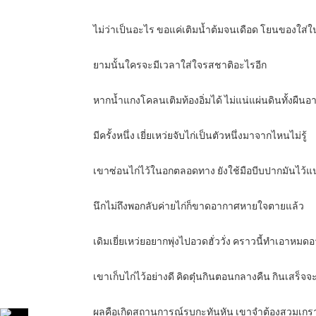
ไม่ว่าเป็นอะไร ขอแค่เติมน้ำต้มจนเดือด โยนของใส่ใน
ยามนั้นใครจะมีเวลาใส่ใจรสชาติอะไรอีก
หากน้ำแกงโคลนเติมท้องอิ่มได้ ไม่แน่แผ่นดินทั้งผืนอา
มีครั้งหนึ่ง เยี่ยเหว่ยจับไก่เป็นตัวหนึ่งมาจากไหนไม่รู้
เขาซ่อนไก่ไว้ในอกตลอดทาง ยังใช้มือบีบปากมันไว้แน่นเ
นึกไม่ถึงพอกลับค่ายไก่ก็ขาดอากาศหายใจตายแล้ว
เดิมเยี่ยเหว่ยอยากพุ่งไปอวดฮั่ววั่ง คราวนี้ทำเอาหมด
เขาเก็บไก่ไว้อย่างดี คิดตุ๋นกินตอนกลางคืน กินเสร็จจ
ผลคือเกิดสถานการณ์รบกะทันหัน เขาจำต้องสวมเก