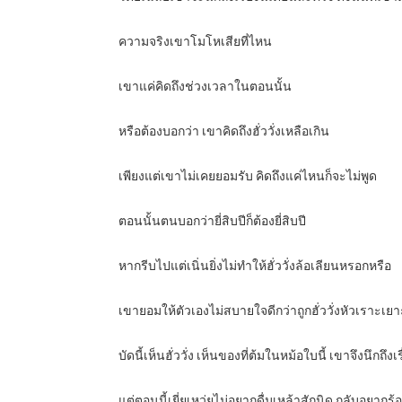
ความจริงเขาโมโหเสียที่ไหน
เขาแค่คิดถึงช่วงเวลาในตอนนั้น
หรือต้องบอกว่า เขาคิดถึงฮั่ววั่งเหลือเกิน
เพียงแต่เขาไม่เคยยอมรับ คิดถึงแค่ไหนก็จะไม่พูด
ตอนนั้นตนบอกว่ายี่สิบปีก็ต้องยี่สิบปี
หากรีบไปแต่เนิ่นยิ่งไม่ทำให้ฮั่ววั่งล้อเลียนหรอกหรือ
เขายอมให้ตัวเองไม่สบายใจดีกว่าถูกฮั่ววั่งหัวเราะเยา
บัดนี้เห็นฮั่ววั่ง เห็นของที่ต้มในหม้อใบนี้ เขาจึงนึกถึงเร
แต่ตอนนี้เยี่ยเหว่ยไม่อยากดื่มเหล้าสักนิด กลับอยากร้อ