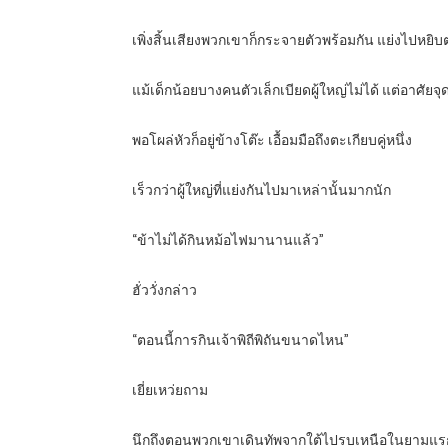
เพิ่งสิ้นเสียงพวกเขาก็กระจายตัวพร้อมกัน แย่งไปหยิ
แม้เด็กน้อยบางคนตัวเล็กเบียดผู้ใหญ่ไม่ได้ แต่อาศัยจ
พอโผล่หัวก็อยู่ข้างโต๊ะ เอื้อมมือถึงตะเกียบคู่หนึ่ง
เร็วกว่าผู้ใหญ่ที่แย่งกันไปมาเหล่านั้นมากนัก
“ข้าไม่ได้กินหม้อไฟมานานแล้ว”
ฮั่ววั่งกล่าว
“ตอนนี้การกินเจ้าพิถีพิถันขนาดไหน”
เยี่ยเหว่ยถาม
นึกถึงตอนพวกเขาเดินทัพจากใต้ไปรบเหนือในยามแรก 