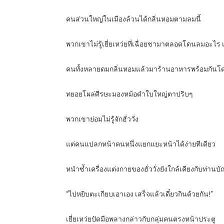
คนส่วนใหญ่ในเมืองล้วนได้กลิ่นหอมตามลมนี้
พวกเขาไม่รู้เยี่ยเหว่ยที่เฉื่อยชามาตลอดโดนลมอะไร 
คนทั้งหลายดมกลิ่นหอมแล้วมาร้านอาหารพร้อมกันโด
ทยอยโผล่ศีรษะมองหม้อดำใบใหญ่ตาปริบๆ
พวกเขาย่อมไม่รู้จักฮั่ววั่ง
แต่คนแปลกหน้าคนหนึ่งแยกแยะหน้าได้ง่ายทีเดียว
หนำซ้ำเครื่องแต่งกายของฮั่ววั่งยังใกล้เคียงกับท่
“ไปหยิบตะเกียบเอาเอง เสร็จแล้วเดี๋ยวกินด้วยกัน!”
เยี่ยเหว่ยปัดมือพลางกล่าวกับกลุ่มคนตรงหน้าประตู