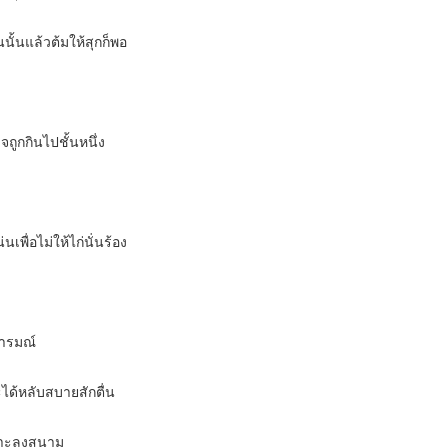
นั้นแล้วต้มให้สุกก็พอ
จถูกกินไปชั้นหนึ่ง
พื่อไม่ให้ไก่นั่นร้อง
อารมณ์
ะได้หลับสบายสักตื่น
ราะลงสนาม