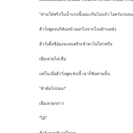
“ท่านใส่พริกในน้ำแกงนี้เยอะเกินไปแล้ว ไอควันรมจ
ฮั่ววั่งพูดจบก็หันหน้าออกไปจากโถงด้านหลัง
ฮั่ววั่งติ้งซีอ๋องจะทนพริกเข้าตาไม่ไหวหรือ
เยี่ยเหว่ยไม่เชื่อ
แต่ในเมื่อฮั่ววั่งพูดเช่นนี้ เขาก็ฟังตามนั้น
“ข้าต้มไก่ก่อน!”
เยี่ยเหว่ยกล่าว
“ได้”