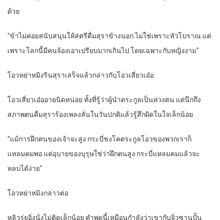
ด้วย
“ข้าไม่ค่อยสนับสนุนให้สตรีดื่มสุราข้างนอก ไม่ใช่เพราะหัวโบราณ แต่
เพราะโลกนี้มีคนจ้องเอาเปรียบมากเกินไป โดยเฉพาะกับหญิงงาม”
โอวหย่าหมิงรินสุราเสร็จแล้วกล่าวกับโอวเสี่ยวเอ๋อ
โอวเสี่ยวเอ๋ออายนิดหน่อย ทั้งที่รู้ว่าผู้นำตระกูลเป็นห่วงตน แต่นึกถึง
สภาพตนดื่มสุราร้องเพลงลั่นในวันปกติแล้วรู้สึกผิดในใจเล็กน้อย
“แม้การฝึกตนของเจ้าจะสูง กระบี่ชงโคตระกูลโอวของพวกเราก็
แหลมคมพอ แต่อุบายของบุรุษใช่ว่าฝึกตนสูง กระบี่แหลมคมแล้วจะ
หลบได้ง่าย”
โอวหย่าหมิงกล่าวต่อ
หลิวรุ่ยอิ่งนั่งไม่ติดเล็กน้อย คำพูดนี้เหมือนกำลังว่าเขากับจิ่วซานปั้น