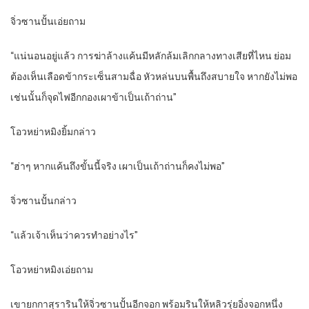
จิ่วซานปั้นเอ่ยถาม
“แน่นอนอยู่แล้ว การฆ่าล้างแค้นมีหลักล้มเลิกกลางทางเสียที่ไหน ย่อม
ต้องเห็นเลือดข้ากระเซ็นสามฉื่อ หัวหล่นบนพื้นถึงสบายใจ หากยังไม่พอ
เช่นนั้นก็จุดไฟอีกกองเผาข้าเป็นเถ้าถ่าน”
โอวหย่าหมิงยิ้มกล่าว
“ฮ่าๆ หากแค้นถึงขั้นนี้จริง เผาเป็นเถ้าถ่านก็คงไม่พอ”
จิ่วซานปั้นกล่าว
“แล้วเจ้าเห็นว่าควรทำอย่างไร”
โอวหย่าหมิงเอ่ยถาม
เขายกกาสุรารินให้จิ่วซานปั้นอีกจอก พร้อมรินให้หลิวรุ่ยอิ่งจอกหนึ่ง