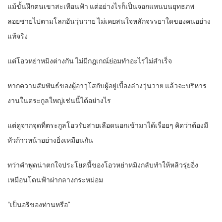
แม้ขั้นฝึกตนเขาสะเทือนฟ้า แต่อย่างไรก็เป็นจอกแหนบนยุทธภพ
ลอยชายไปตามโลกอันวุ่นวาย ไม่เคยสนใจหลักจรรยาใดของคนอย่าง
แท้จริง
แต่โอวหย่าหมิงต่างกัน ไม่มีกฎเกณ์ย่อมทำอะไรไม่สำเร็จ
หากความสัมพันธ์ของผู้อาวุโสกับผู้อยู่เบื้องล่างวุ่นวาย แล้วจะบริหาร
งานในตระกูลใหญ่เช่นนี้ได้อย่างไร
แต่ดูจากจุดที่ตระกูลโอวรับสายเลือดนอกเข้ามาได้เรื่อยๆ คิดว่าต้องมี
หัวก้าวหน้าอย่างยิ่งเหมือนกัน
ทว่าคำพูดน่าตกใจประโยคนี้ของโอวหย่าหมิงกลับทำให้หลิวรุ่ยอิ่ง
เหมือนโดนฟ้าผ่ากลางกระหม่อม
“เป็นอริของท่านหรือ”