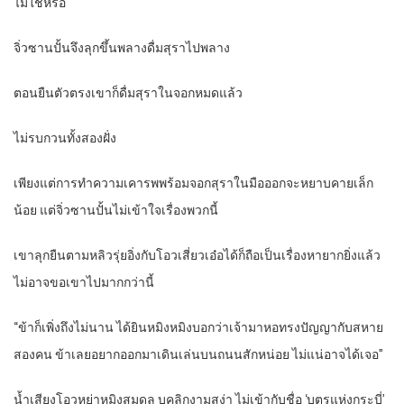
ไม่ใช่หรือ
จิ่วซานปั้นจึงลุกขึ้นพลางดื่มสุราไปพลาง
ตอนยืนตัวตรงเขาก็ดื่มสุราในจอกหมดแล้ว
ไม่รบกวนทั้งสองฝั่ง
เพียงแต่การทำความเคารพพร้อมจอกสุราในมือออกจะหยาบคายเล็ก
น้อย แต่จิ่วซานปั้นไม่เข้าใจเรื่องพวกนี้
เขาลุกยืนตามหลิวรุ่ยอิ่งกับโอวเสี่ยวเอ๋อได้ก็ถือเป็นเรื่องหายากยิ่งแล้ว
ไม่อาจขอเขาไปมากกว่านี้
“ข้าก็เพิ่งถึงไม่นาน ได้ยินหมิงหมิงบอกว่าเจ้ามาหอทรงปัญญากับสหาย
สองคน ข้าเลยอยากออกมาเดินเล่นบนถนนสักหน่อย ไม่แน่อาจได้เจอ”
น้ำเสียงโอวหย่าหมิงสมดุล บุคลิกงามสง่า ไม่เข้ากับชื่อ ‘บุตรแห่งกระบี่’