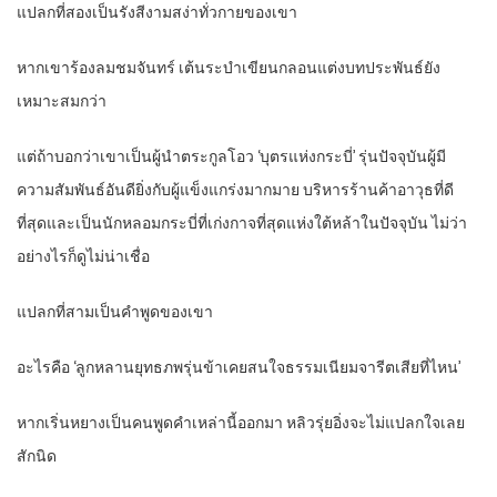
แปลกที่สองเป็นรังสีงามสง่าทั่วกายของเขา
หากเขาร้องลมชมจันทร์ เต้นระบำเขียนกลอนแต่งบทประพันธ์ยัง
เหมาะสมกว่า
แต่ถ้าบอกว่าเขาเป็นผู้นำตระกูลโอว ‘บุตรแห่งกระบี่’ รุ่นปัจจุบันผู้มี
ความสัมพันธ์อันดียิ่งกับผู้แข็งแกร่งมากมาย บริหารร้านค้าอาวุธที่ดี
ที่สุดและเป็นนักหลอมกระบี่ที่เก่งกาจที่สุดแห่งใต้หล้าในปัจจุบัน ไม่ว่า
อย่างไรก็ดูไม่น่าเชื่อ
แปลกที่สามเป็นคำพูดของเขา
อะไรคือ ‘ลูกหลานยุทธภพรุ่นข้าเคยสนใจธรรมเนียมจารีตเสียที่ไหน’
หากเริ่นหยางเป็นคนพูดคำเหล่านี้ออกมา หลิวรุ่ยอิ่งจะไม่แปลกใจเลย
สักนิด