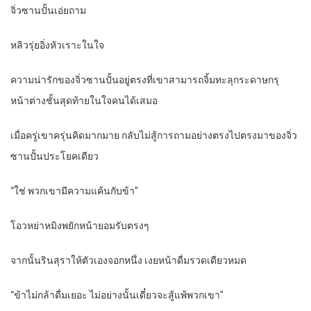
จิ่วซานปั้นเอ่ยถาม
หลิวรุ่ยอิ่งหัวเราะในใจ
ความน่ารักของจิ่วซานปั้นอยู่ตรงที่เขาสามารถจิ้มทะลุกระดาษกรุ
หน้าต่างชั้นสุดท้ายในใจคนได้เสมอ
เมื่อครู่เขาครุ่นคิดมากมาย กลับไม่สู้การถามอย่างตรงไปตรงมาของจิ่ว
ซานปั้นประโยคเดียว
“ใช่ พวกเขามีความแค้นกับข้า”
โอวหย่าหมิงพยักหน้ายอมรับตรงๆ
จากนั้นรินสุราให้ตัวเองจอกหนึ่ง เงยหน้าดื่มรวดเดียวหมด
“ข้าไม่กล้าดื่มเยอะ ไม่อย่างนั้นเดี๋ยวจะสู้แพ้พวกเขา”