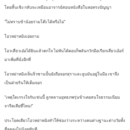
โดยสิ้นเชิง กลับจะเหมือนอาจารย์สอนหนังสือในหอทรงปัญญา
“ไม่ทราบข้าน้อยร่วมโต๊ะได้หรือไม่”
โอวหย่าหมิงเอ่ยถาม
โอวเสี่ยวเอ๋อได้ยินแล้วตกใจ ไม่ทันได้ตอบก็พลันกวักมือเรียกเสี่ยวเอ้อร์
มาเพิ่มที่นั่งอีกที่
โอวหย่าหมิงเห็นจิ่วซานปั้นยังถือจอกสุราและลูบมันอยู่ในมือ เขาจึง
เป็นฝ่ายรินให้เต็มจอก
“เหตุใดเกรงใจกันเช่นนี้ ลูกหลานยุทธภพรุ่นข้าเคยสนใจธรรมเนียม
จารีตเสียที่ไหน!”
ประโยคเดียวโอวหย่าหมิงทำให้ช่องว่างระหว่างคนต่างฐานะต่างวัยทั้ง
สี่ลดลงไม่น้อยทันที