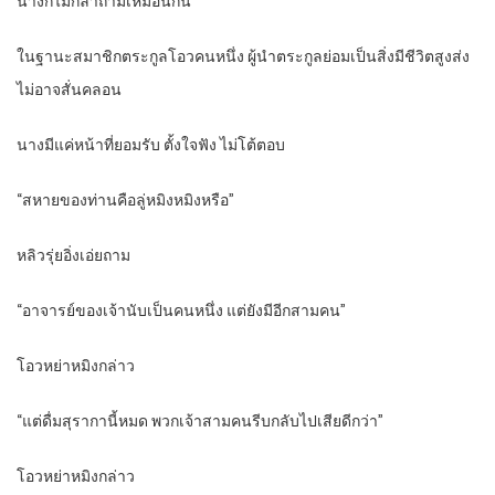
นางก็ไม่กล้าถามเหมือนกัน
ในฐานะสมาชิกตระกูลโอวคนหนึ่ง ผู้นำตระกูลย่อมเป็นสิ่งมีชีวิตสูงส่ง
ไม่อาจสั่นคลอน
นางมีแค่หน้าที่ยอมรับ ตั้งใจฟัง ไม่โต้ตอบ
“สหายของท่านคือลู่หมิงหมิงหรือ”
หลิวรุ่ยอิ่งเอ่ยถาม
“อาจารย์ของเจ้านับเป็นคนหนึ่ง แต่ยังมีอีกสามคน”
โอวหย่าหมิงกล่าว
“แต่ดื่มสุรากานี้หมด พวกเจ้าสามคนรีบกลับไปเสียดีกว่า”
โอวหย่าหมิงกล่าว