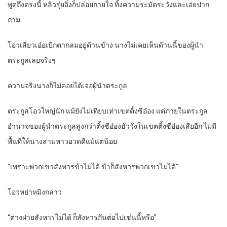
พูดถึงตรงนี้ หลิวรุ่ยอิ่งก็ปล่อยกายใจ ทิ้งความระมัดระวังและเอ่ยปาก
ถาม
โอวเสี่ยวเอ๋อเบิกตากลมอยู่ด้านข้าง นางไม่เคยเห็นด้านนี้ของผู้นำ
ตระกูลเลยจริงๆ
ความจริงนางก็ไม่ค่อยได้เจอผู้นำตระกูล
ตระกูลโอวใหญ่นัก แม้ยังไม่เทียบเท่าเขตติ้งซีอ๋อง แต่ภายในตระกูล
อำนาจของผู้นำตระกูลสูงกว่าติ้งซีอ๋องฮั่ววั่งในเขตติ้งซีอ๋องเสียอีก ไม่มี
พื้นที่ให้นางสามหาวอวดดีแม้แต่น้อย
“เพราะพวกเขาสังหารข้าไม่ได้ ข้าก็สังหารพวกเขาไม่ได้”
โอวหย่าหมิงกล่าว
“ต่างฝ่ายสังหารไม่ได้ ก็สังหารกันต่อไปเช่นนี้หรือ”