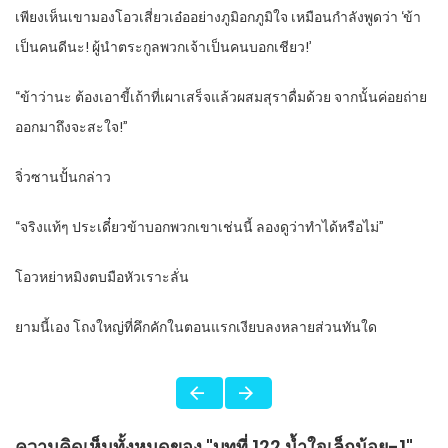
เพียงเห็นเขามองโอวเสี่ยวเอ๋ออย่างภูมิอกภูมิใจ เหมือนกำลังพูดว่า ‘ข้า
เป็นคนดีนะ! ผู้นำตระกูลพวกเจ้าเป็นคนบอกเชียว!’
“ข้าว่านะ ต้องเอาขี้เถ้าที่เผาเสร็จแล้วผสมสุราดื่มด้วย จากนั้นค่อยถ่าย
ออกมาถึงจะสะใจ!”
จิ่วซานปั้นกล่าว
“จริงแท้ๆ ประเดี๋ยวข้าบอกพวกเขาเช่นนี้ ลองดูว่าทำได้หรือไม่”
โอวหย่าหมิงตบมือหัวเราะลั่น
ยามนี้เอง โถงใหญ่ที่คึกคักในตอนแรกเงียบลงหลายส่วนทันใด
ความคิดเห็นทั้งหมดของ "บทที่ 122 น้ำใจเล็กน้อย-1"