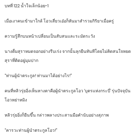
บทที่ 122 น้ำใจเล็กน้อย-1
เมื่อเงาคนเข้ามาใกล้ โอวเสี่ยวเอ๋อก็หันมาสำรวมกิริยาเมื่อครู่
ความรู้สึกบนหน้าเปลี่ยนเป็นสับสนและระมัดระวัง
นางดื่มสุราหมดจอกอย่างรีบเร่ง จากนั้นลุกยืนทันทีโดยไม่คิดสนใจหยด
สุราที่ติดอยู่มุมปาก
“ท่านผู้นำตระกูล! ท่านมาได้อย่างไร!”
คนที่หลิวรุ่ยอิ่งเห็นหางตาคือผู้นำตระกูลโอว ‘บุตรแห่งกระบี่’ รุ่นปัจจุบัน
โอวหย่าหมิง
หลิวรุ่ยอิ่งก็ยืนขึ้น กล่าวพลางประสานมือคำนับอย่างสุภาพ
“คารวะท่านผู้นำตระกูลโอว!”