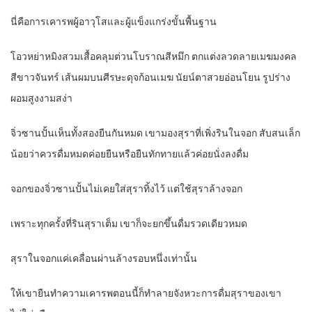
นี่คือการเคารพผู้อาวุโสและผู้แข็งแกร่งขั้นพื้นฐาน
โอวหย่าหมิงสวมเสื้อคลุมต่วนโบราณสีหมึก ตกแต่งลวดลายเมฆมงคล
สีขาวจันทร์ เส้นผมบนศีรษะดุจก้อนเมฆ นัยน์ตาสวยอ่อนโยน รูปร่าง
ผอมสูงงามสง่า
จิ่วซานปั้นเห็นทั้งสองยืนกันหมด เขามองสุราที่เพิ่งรินในจอก สับสนเล็ก
น้อยว่าควรดื่มหมดค่อยยืนหรือยืนทักทายแล้วค่อยนั่งลงดื่ม
จอกของจิ่วซานปั้นไม่เคยใส่สุราทิ้งไว้ แต่ใช้สุราล้างจอก
เพราะทุกครั้งที่รินสุราเต็ม เขาก็จะยกขึ้นดื่มรวดเดียวหมด
สุราในจอกแค่เคลื่อนผ่านล้างรอบหนึ่งเท่านั้น
ให้เขายืนทำความเคารพตอนนี้ก็ทำลายจังหวะการดื่มสุราของเขา