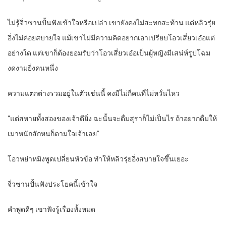
ไม่รู้จิ่วซานปั้นฟังเข้าใจหรือเปล่า เขายังคงไม่สะทกสะท้าน แต่หลิวรุ่ย
อิ่งไม่ค่อยสบายใจ แม้เขาไม่มีความคิดอยากเอาเปรียบโอวเสี่ยวเอ๋อแต่
อย่างใด แต่เขาก็ต้องยอมรับว่าโอวเสี่ยวเอ๋อเป็นผู้หญิงมีเสน่ห์รูปโฉม
งดงามยิ่งคนหนึ่ง
ความแตกต่างรวมอยู่ในตัวเช่นนี้ คงมีไม่กี่คนที่ไม่หวั่นไหว
“แต่สหายทั้งสองของเจ้าดียิ่ง ฉะนั้นจะดื่มสุราก็ไม่เป็นไร ถ้าอยากดื่มให้
เมาหนักสักหนก็ตามใจเจ้าเลย”
โอวหย่าหมิงพูดเปลี่ยนหัวข้อ ทำให้หลิวรุ่ยอิ่งสบายใจขึ้นเยอะ
จิ่วซานปั้นฟังประโยคนี้เข้าใจ
คำพูดดีๆ เขาฟังรู้เรื่องทั้งหมด