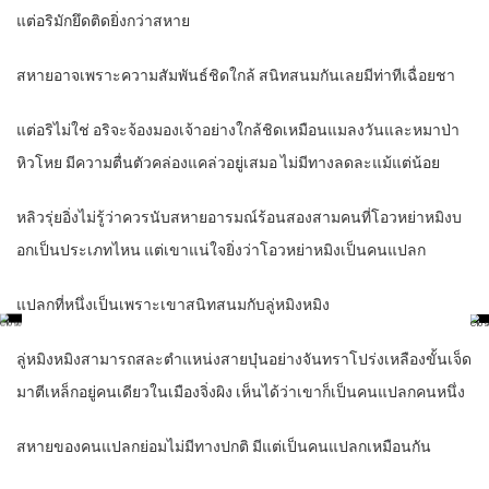
แต่อริมักยึดติดยิ่งกว่าสหาย
สหายอาจเพราะความสัมพันธ์ชิดใกล้ สนิทสนมกันเลยมีท่าทีเฉื่อยชา
แต่อริไม่ใช่ อริจะจ้องมองเจ้าอย่างใกล้ชิดเหมือนแมลงวันและหมาป่า
หิวโหย มีความตื่นตัวคล่องแคล่วอยู่เสมอ ไม่มีทางลดละแม้แต่น้อย
หลิวรุ่ยอิ่งไม่รู้ว่าควรนับสหายอารมณ์ร้อนสองสามคนที่โอวหย่าหมิงบ
อกเป็นประเภทไหน แต่เขาแน่ใจยิ่งว่าโอวหย่าหมิงเป็นคนแปลก
แปลกที่หนึ่งเป็นเพราะเขาสนิทสนมกับลู่หมิงหมิง
ลู่หมิงหมิงสามารถสละตำแหน่งสายบุ๋นอย่างจันทราโปร่งเหลืองขั้นเจ็ด
มาตีเหล็กอยู่คนเดียวในเมืองจิ่งผิง เห็นได้ว่าเขาก็เป็นคนแปลกคนหนึ่ง
สหายของคนแปลกย่อมไม่มีทางปกติ มีแต่เป็นคนแปลกเหมือนกัน