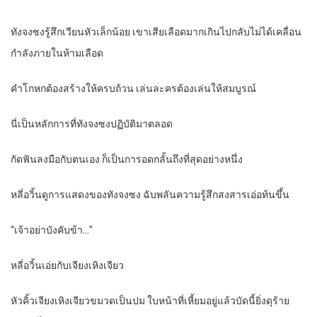
ทังจงซงรู้สึกเวียนหัวเล็กน้อย เขาเสียเลือดมากเกินไปกลับไม่ได้เคลื่อน
กำลังภายในห้ามเลือด
คำโกหกต้องสร้างให้ครบถ้วน เล่นละครต้องเล่นให้สมบูรณ์
นี่เป็นหลักการที่ทังจงซงปฏิบัติมาตลอด
กัดฟันลงมือกับตนเอง ก็เป็นการอดกลั้นถึงที่สุดอย่างหนึ่ง
หลี่อวิ้นดูการแสดงของทังจงซง ฉับพลันความรู้สึกสงสารเอ่อท้นขึ้น
“เจ้าอย่าบังคับข้า…”
หลี่อวิ้นเอ่ยกับเจียงเหิงเจียว
หัวคิ้วเจียงเหิงเจียวขมวดเป็นปม ใบหน้าที่เหี้ยมอยู่แล้วบัดนี้ยิ่งดุร้าย