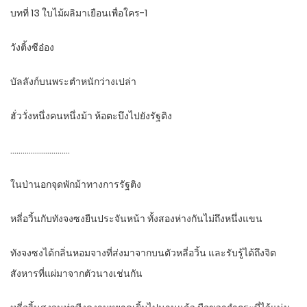
บทที่ 13 ใบไม้ผลิมาเยือนเพื่อใคร-1
วังติ้งซีอ๋อง
บัลลังก์บนพระตำหนักว่างเปล่า
ฮั่ววั่งหนึ่งคนหนึ่งม้า ห้อตะบึงไปยังรัฐติง
………………………..
ในป่านอกจุดพักม้าทางการรัฐติง
หลี่อวิ้นกับทังจงซงยืนประจันหน้า ทั้งสองห่างกันไม่ถึงหนึ่งแขน
ทังจงซงได้กลิ่นหอมจางที่ส่งมาจากบนตัวหลี่อวิ้น และรับรู้ได้ถึงจิต
สังหารที่แผ่มาจากตัวนางเช่นกัน