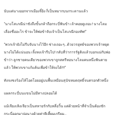
นับแต่นางออกจากเมืองจี๋อิง ก็เป็นหมากบนกระดานแล้ว
“นางโสเภณีน่าชังถึงขั้นกล้าถือกระบี่ฟันข้า เจ้าคอยดูเถอะ! นางโลม
เลื่องชื่ออะไร ข้าจะให้พ่อข้าจับเจ้าเป็นโสเภณีกองทัพ!”
“พวกเจ้ายังไม่รีบจับนางไว้อีก ช่างเถอะๆ…ด้วยวรยุทธ์ของพวกเจ้าหยุด
นางไม่ได้แน่นอน เจิ้งหงเจ้ารีบไป! กลับที่ว่าการรัฐติงแล้วบอกแม่กับพ่อ
ข้าว่า ลูกชายคนเดียวของพวกเขาถูกสตรีหอนางโลมคนหนึ่งฟันตาย
แล้ว ให้พวกเขาแก้แค้นเพื่อข้าให้จงได้!!!”
ทังจงซงร้องไห้โอดโอยอยู่บนพื้นเหมือนสุนัขหมดฤทธิ์จนตรอกตัวหนึ่ง
แผลกระบี่บนแขนไม่มีทางปลอมได้
แม้เจียงเหิงเจียวเป็นสหายรักกับหลี่อวิ้น แต่ด้วยหน้าที่จำเป็นต้องชัก
กระบี่ออกมาจ่อนางด้วยท่าทีเหี้ยมเกรียม…