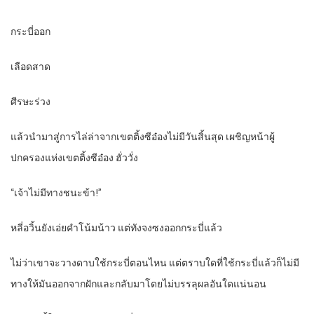
กระบี่ออก
เลือดสาด
ศีรษะร่วง
แล้วนำมาสู่การไล่ล่าจากเขตติ้งซีอ๋องไม่มีวันสิ้นสุด เผชิญหน้าผู้
ปกครองแห่งเขตติ้งซีอ๋อง ฮั่ววั่ง
“เจ้าไม่มีทางชนะข้า!”
หลี่อวิ้นยังเอ่ยคำโน้มน้าว แต่ทังจงซงออกกระบี่แล้ว
ไม่ว่าเขาจะวางดาบใช้กระบี่ตอนไหน แต่ตราบใดที่ใช้กระบี่แล้วก็ไม่มี
ทางให้มันออกจากฝักและกลับมาโดยไม่บรรลุผลอันใดแน่นอน