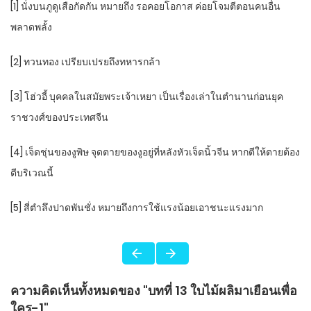
[1] นั่งบนภูดูเสือกัดกัน หมายถึง รอคอยโอกาส ค่อยโจมตีตอนคนอื่น
พลาดพลั้ง
[2] ทวนทอง เปรียบเปรยถึงทหารกล้า
[3] โฮ่วอี้ บุคคลในสมัยพระเจ้าเหยา เป็นเรื่องเล่าในตำนานก่อนยุค
ราชวงศ์ของประเทศจีน
[4] เจ็ดชุ่นของงูพิษ จุดตายของงูอยู่ที่หลังหัวเจ็ดนิ้วจีน หากตีให้ตายต้อง
ตีบริเวณนี้
[5] สี่ตำลึงปาดพันชั่ง หมายถึงการใช้แรงน้อยเอาชนะแรงมาก
ความคิดเห็นทั้งหมดของ "บทที่ 13 ใบไม้ผลิมาเยือนเพื่อ
ใคร-1"