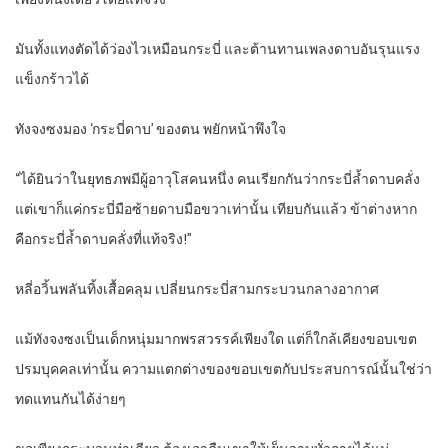
มันทั้งแทงตัดได้ว่องไวเหมือนกระบี่ และต้านทานเพลงดาบอันรุนแรง
แข็งกร้าวได้
ทังจงซงมอง ‘กระบี่ดาบ’ ของตน พยักหน้าพึงใจ
“ได้ยินว่าในยุทธภพมีผู้อาวุโสคนหนึ่ง คนเรียกกันว่ากระบี่ล้ำดาบคลั่ง
แต่เขาก็แค่กระบี่มือซ้ายดาบมือขวาเท่านั้น เทียบกันแล้ว ข้าต่างหาก
คือกระบี่ล้ำดาบคลั่งที่แท้จริง!”
หลี่อวิ้นพลันทิ้งเสื้อคลุม เปลี่ยนกระบี่สามกระบวนกลางอากาศ
แม้ทังจงซงเป็นเด็กหนุ่มมากพรสวรรค์เพียงใด แต่ก็ใกล้เคียงขอบเขต
ปรมบุคคลเท่านั้น ความแตกต่างของขอบเขตกับประสบการณ์นั้นใช่ว่า
ทดแทนกันได้ง่ายๆ