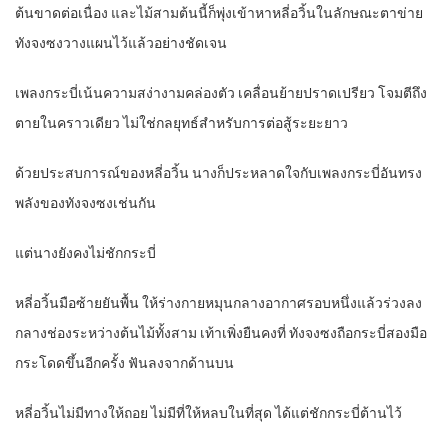
ต้นขาดต่อเนื่อง และไม้สามต้นนี้ก็พุ่งเข้าหาหลี่อวิ้นในลักษณะตาข่าย
ทังจงซงวางแผนไว้แล้วอย่างชัดเจน
เพลงกระบี่เน้นความสง่างามคล่องตัว เคลื่อนย้ายปราดเปรียว โจมตีถึง
ตายในคราวเดียว ไม่ใช่กลยุทธ์สำหรับการต่อสู้ระยะยาว
ด้วยประสบการณ์ของหลี่อวิ้น นางก็ประหลาดใจกับเพลงกระบี่อันทรง
พลังของทังจงซงเช่นกัน
แต่นางยังคงไม่ชักกระบี่
หลี่อวิ้นมือซ้ายยันพื้น ให้ร่างกายหมุนกลางอากาศรอบหนึ่งแล้วร่วงลง
กลางช่องระหว่างต้นไม้ทั้งสาม เท้าเพิ่งยืนคงที่ ทังจงซงถือกระบี่สองมือ
กระโดดขึ้นอีกครั้ง ฟันลงจากด้านบน
หลี่อวิ้นไม่มีทางให้ถอย ไม่มีที่ให้หลบในที่สุด ได้แต่ชักกระบี่ต้านไว้