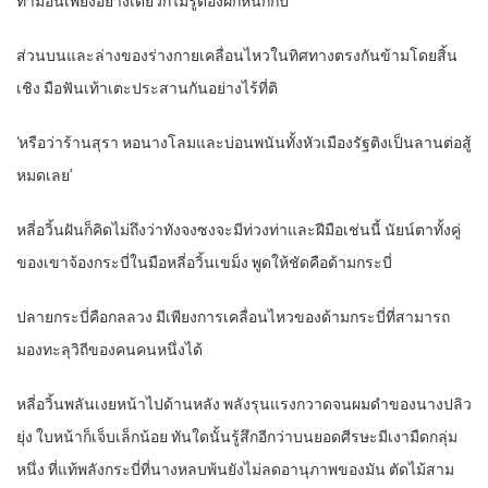
ท่ามือนี้เพียงอย่างเดียวก็ไม่รู้ต้องฝึกหนักกี่ปี
ส่วนบนและล่างของร่างกายเคลื่อนไหวในทิศทางตรงกันข้ามโดยสิ้น
เชิง มือฟันเท้าเตะประสานกันอย่างไร้ที่ติ
‘หรือว่าร้านสุรา หอนางโลมและบ่อนพนันทั้งหัวเมืองรัฐติงเป็นลานต่อสู้
หมดเลย’
หลี่อวิ้นฝันก็คิดไม่ถึงว่าทังจงซงจะมีท่วงท่าและฝีมือเช่นนี้ นัยน์ตาทั้งคู่
ของเขาจ้องกระบี่ในมือหลี่อวิ้นเขม็ง พูดให้ชัดคือด้ามกระบี่
ปลายกระบี่คือกลลวง มีเพียงการเคลื่อนไหวของด้ามกระบี่ที่สามารถ
มองทะลุวิถีของคนคนหนึ่งได้
หลี่อวิ้นพลันเงยหน้าไปด้านหลัง พลังรุนแรงกวาดจนผมดำของนางปลิว
ยุ่ง ใบหน้าก็เจ็บเล็กน้อย ทันใดนั้นรู้สึกอีกว่าบนยอดศีรษะมีเงามืดกลุ่ม
หนึ่ง ที่แท้พลังกระบี่ที่นางหลบพ้นยังไม่ลดอานุภาพของมัน ตัดไม้สาม