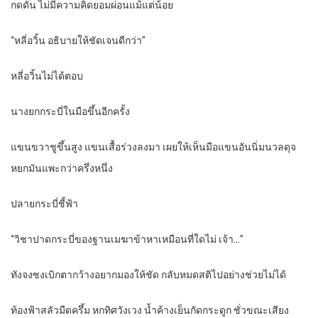
กดดัน ไม่มีความคิดยอมผ่อนแม้แต่น้อย
“หลี่อวิ้น อธิบายให้ชัดเจนดีกว่า”
หลี่อวิ้นไม่ได้ตอบ
นางยกกระบี่ในมือขึ้นอีกครั้ง
แขนขวาชูขึ้นสูง แขนเสื้อร่วงลงมา เผยให้เห็นมือแขนอันนิ่มนวลดุจ
หยกมันแพะกว่าครึ่งหนึ่ง
ปลายกระบี่ชี้ฟ้า
“วิชาปาดกระบี่ของฐานเมฆาข้าหาเหมือนที่ใดไม่ เจ้า…”
ทังจงซงเบิกตากว้างอยากมองให้ชัด กลับหมดสติไปอย่างช่วยไม่ได้
ท้องฟ้าสลัวมืดครึ้ม หกทิศวังเวง น้ำค้างเย็นกัดกระดูก ชั่วขณะเสียง