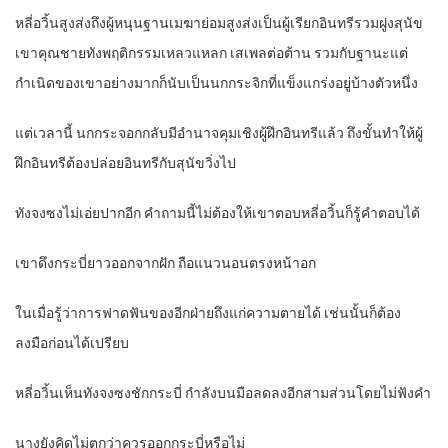
หลี่อวิ้นสูงส่งถึงผู้หนุนฐานเมฆาย่อมสูงส่งเป็นผู้เรียกอินทรีรวมฝูงสุนัข
เขาคุณชายทังพฤติกรรมเหลวแหลก เสเพลต่อต้าน รวมกับฐานะแต่
กำเนิดของเขาอย่างมากก็นับเป็นนกกระจิกที่แข็งแกร่งอยู่บ้างตัวหนึ่ง
แต่เวลานี้ นกกระจอกกลับมีอำนาจคุมเชิงผู้ฝึกอินทรีแล้ว ถึงขั้นทำให้ผู้
ฝึกอินทรีต้องปล่อยอินทรีกับสุนัขวิ่งไป
ทังจงซงไม่เอ่ยปากอีก คำถามนี้ไม่ต้องให้เขาตอบหลี่อวิ้นก็รู้คำตอบได้
เขาดึงกระบี่ยาวออกจากฝัก ถือแนวนอนตรงหน้าอก
ในเมื่อรู้ว่าการฟาดฟันของอีกฝ่ายถึงแก่ความตายได้ เช่นนั้นก็ต้อง
ลงมือก่อนได้เปรียบ
หลี่อวิ้นเห็นทังจงซงชักกระบี่ กำลังบนมือลดลงอีกสามส่วนโดยไม่ฟังคำ
นางยังคิดไม่ตกว่าควรออกกระบี่หรือไม่