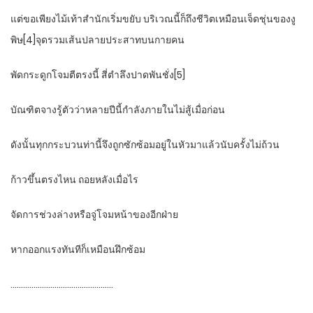
แต่ขอเพียงไม้เท้าสำนักเริ่มขยับ บริเวณนี้ก็ถึงชีวิตเหมือนเจ็ดชุ่นของงู
พิษ[4]จุดรวมเส้นปลายประสาทบนกายคน
พัดกระดูกโจมตีตรงนี้ สี่ตำลึงปาดพันชั่ง[5]
บัณฑิตจางรู้ตัวว่าหลายปีนี้กำลังภายในไม่สู้เมื่อก่อน
ดังนั้นทุกกระบวนท่านี้จึงถูกซักซ้อมอยู่ในหัวมาแล้วนับครั้งไม่ถ้วน
ก้าวขึ้นตรงไหน ถอยหลังเมื่อไร
จัดการช่วงล่างหรือจู่โจมหน้าของอีกฝ่าย
หากออกแรงทันทีก็เหมือนฝึกซ้อม
………………………………………….