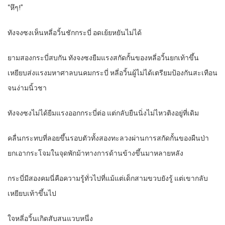
“หึๆ!”
ทังจงซงเห็นหลี่อวิ้นชักกระบี่ อดเย้ยหยันไม่ได้
ยามสองกระบี่สบกัน ทังจงซงยืมแรงสกัดกั้นของหลี่อวิ้นยกเท้าขึ้น
เหยียบส่งแรงมหาศาลบนคมกระบี่ หลี่อวิ้นผู้ไม่ได้เตรียมป้องกันสะเทือน
จนง่ามนิ้วชา
ทังจงซงไม่ได้ยืมแรงออกกระบี่ต่อ แต่กลับยืนนิ่งไม่ไหวติงอยู่ที่เดิม
คลื่นกระทบที่ลอยขึ้นรอบตัวทั้งสองทะลวงผ่านการสกัดกั้นของผืนป่า
ยกเอากระโจมในจุดพักม้าทางการด้านข้างขึ้นมาหลายหลัง
กระบี่มีสองคมนี่คือความรู้ทั่วไปที่แม้แต่เด็กสามขวบยังรู้ แต่เขากลับ
เหยียบเท้าขึ้นไป
ใจหลี่อวิ้นเกิดสับสนแวบหนึ่ง