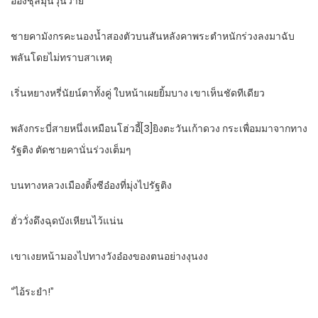
อ๋องชุลมุนวุ่นวาย
ชายคามังกรคะนองน้ำสองตัวบนสันหลังคาพระตำหนักร่วงลงมาฉับ
พลันโดยไม่ทราบสาเหตุ
เริ่นหยางหรี่นัยน์ตาทั้งคู่ ใบหน้าเผยยิ้มบาง เขาเห็นชัดทีเดียว
พลังกระบี่สายหนึ่งเหมือนโฮ่วอี้[3]ยิงตะวันเก้าดวง กระเพื่อมมาจากทาง
รัฐติง ตัดชายคานั่นร่วงเต็มๆ
บนทางหลวงเมืองติ้งซีอ๋องที่มุ่งไปรัฐติง
ฮั่ววั่งดึงฉุดบังเหียนไว้แน่น
เขาเงยหน้ามองไปทางวังอ๋องของตนอย่างงุนงง
“ไอ้ระยำ!”