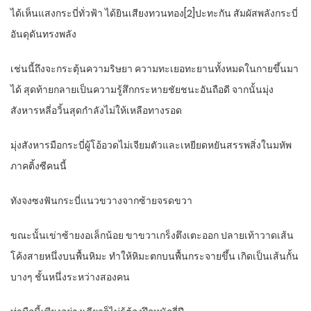
ได้เห็นแสงกระบี่ทั่วฟ้า ได้ยินเสียงทวนทอง[2]ปะทะกัน สัมผัสพลังกระบี่
อันดุดันทรงพลัง
เช่นนี้ถึงจะกระตุ้นความริษยา ความทะเยอทะยานทั้งหมดในกายขึ้นมา
ได้ สุดท้ายกลายเป็นความรู้สึกกระหายชัยชนะอันถือดี จากนั้นมุ่ง
สังหารหลี่อวิ้นสุดกำลังไม่ให้เหลือทางรอด
มุ่งสังหารมือกระบี่ผู้โอ้อวดไม่เจียมตัวและเหยียดหยันสรรพสิ่งในมหัพ
ภาคติ้งซีคนนี้
ทังจงซงฟันกระบี่แนวขวางจากซ้ายจรดขวา
ขณะนั้นเข่าซ้ายงอเล็กน้อย ขาขวาเกร็งตึงเตะออก ปลายเท้าวาดเส้น
โค้งสายหนึ่งบนพื้นหิมะ ทำให้หิมะตกบนพื้นกระจายขึ้น เกิดเป็นเส้นกั้น
บางๆ ชั้นหนึ่งระหว่างสองคน