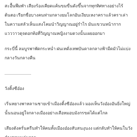
สะอื้นพึมพำ เสียงร้องเคียดแค้นขมขื่นดังขึ้นจากทุกทิศทางอย่างไร้
ต้นตอ เรียกชื่อบางคนท่ามกลางยมโลกอันเงียบเหงาคราแล้วคราเล่า
ในความสลัวเห็นแสงโคมนำวิญญาณอยู่รำไร มันแขวนหน้ากาก
แวววาวดุจดอกท้อที่วิญญาณหญิงงามดวงนั้นเผยออกมา
กระบี่นี้ ลมบูรพาพัดกระหน่ำ ฝนเทดั่งเทพบันดาลกลางฟ้ามืดมัวไม่แบ่ง
กลางวันกลางคืน
………………………..
วังติ้งซีอ๋อง
เริ่นหยางพาหลานชายเข้าเมืองติ้งซีอ๋องแล้ว มองเห็นวังอ๋องอันยิ่งใหญ่
นั้นนอนอยู่ใจกลางเมืองอย่างเสือหมอบมังกรขดได้แต่ไกล
เสียงดังครั่นครืนทำให้คนทั้งเมืองอ๋องสับสนงุนงง แต่กลับทำให้คนในวัง