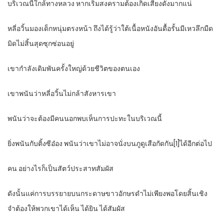
บริเวณนี้ใกล้ทางหลวง หากเริ่มสงครามต้องเกิดเสียงดังมากแน่
หลี่อวิ้นมองเด็กหนุ่มตรงหน้า ถึงได้รู้ว่าใต้เนื้อหนังอันดื้อรั้นมีเหวลึกมืด
มิดไม่สิ้นสุดซุกซ่อนอยู่
เขากำลังเดิมพันครั้งใหญ่ด้วยชีวิตของตนเอง
เขาพนันว่าหลี่อวิ้นไม่กล้าสังหารเขา
พนันว่าจะต้องมีคนนอกพบเห็นการปะทะในบริเวณนี้
ยิ่งพนันกับติ้งซีอ๋อง พนันว่าเขาไม่อาจนั่งบนภูดูเสือกัดกัน[1]ได้อีกต่อไป
คน อย่างไรก็เป็นสัตว์ประสาทสัมผัส
ดังนั้นแค่การบรรยายบนกระดาษขาวอักษรดำไม่เพียงพอโดยสิ้นเชิง
จำต้องให้พวกเขาได้เห็น ได้ยิน ได้สัมผัส