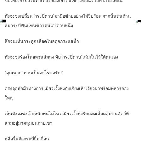
ขอเพียงกระบวนท่าเดียว ต้องเอาคืนเขาให้เย็นวาบทั่วกายได้แน่
ทังจงซงเปลี่ยน ‘กระบี่ดาบ’ มามือซ้ายอย่างไม่รีบร้อน จากนั้นหันด้าน
คมกระบี่ฟันแขนขวาตนเองดาบหนึ่ง
ลึกจนเห็นกระดูก เลือดไหลดุจกระแสน้ำ
ทังจงซงร้องโหยหวนล้มลง ทับ ‘กระบี่ดาบ’ เล่มนั้นไว้ใต้ตนเอง
“คุณชาย! ท่านเป็นอะไรขอรับ!”
ตรงจุดพักม้าทางการ เผียวเจิ้งหงกับเจียงเหิงเจียวมาพร้อมทหารกอง
ใหญ่
เห็นทังจงซงเจ็บหนักทนไม่ไหว เผียวเจิ้งหงรีบถอดเสื้อคลุมขนสัตว์ที่
สวมอยู่มาคลุมบนกายเขา
หลี่อวิ้นถือกระบี่ยิ้มเจื่อน