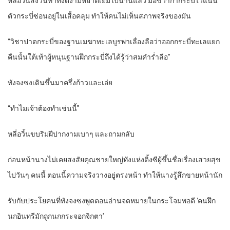
หลี่อวิ้นสงวนท่าทีงดงามหยาดเยิ้มไปนานแล้ว มือขวากำกระบี่ไว้แน่น
ตัวกระบี่ซ่อนอยู่ในเสื้อคลุม ทำให้คนไม่เห็นสภาพจริงของมัน
“วิชาปาดกระบี่ของฐานเมฆาทะเลบูรพาเลื่องลือว่าออกกระบี่ทะเลแยก
คืนนั้นใต้เท้าผู้หนุนฐานฝึกกระบี่ถึงได้รู้ว่าสมคำร่ำลือ”
ทังจงซงเดินขึ้นมาครึ่งก้าวและเอ่ย
“ทำไมเจ้าต้องทำเช่นนี้”
หลี่อวิ้นขบริมฝีปากงามเบาๆ และถามกลับ
ก่อนหน้านางไม่เคยสงสัยคุณชายใหญ่ทังแห่งติ้งซีผู้ขึ้นชื่อเรื่องเสวยสุข
ไปวันๆ คนนี้ ตอนนี้ความจริงวางอยู่ตรงหน้า ทำให้นางรู้สึกขายหน้านัก
รับกับประโยคนที่ทังจงซงพูดตอนอ่านจดหมายในกระโจมพอดี ‘คนฝึก
นกอินทรีมักถูกนกกระจอกจิกตา’