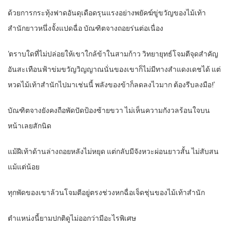
ด้วยการกระทุ้งฟาดอันดุเดือดรุนแรงอย่างพยัคฆ์ขู่ขวัญของไม้เท้า
สำนักยาวหนึ่งจั้งแปดฉื่อ บัณฑิตจางถอยร่นต่อเนื่อง
‘ตราบใดที่ไม่ปล่อยให้เขาใกล้ข้าในสามก้าว วิทยายุทธ์โจมตีจุดสำคัญ
อันสะเทือนฟ้าข่มขวัญวิญญาณนั่นของเขาก็ไม่มีทางสำแดงเดชได้ แต่
หวดไม้เท้าสำนักไปมาเช่นนี้ พลังของข้าก็ลดลงไวมาก ต้องรีบลงมือ!’
บัณฑิตจางยังคงถือพัดปัดป้องซ้ายขวา ไม่เห็นความกังวลร้อนใจบน
หน้าเลยสักนิด
แม้ฝีเท้าด้านล่างถอยหลังไม่หยุด แต่กลับมีจังหวะผ่อนยาวสั้น ไม่สับสน
แม้แต่น้อย
ทุกพัดของเขาล้วนโจมตีอยู่ตรงช่วงหกฉื่อเจ็ดชุ่นของไม้เท้าสำนัก
ตำแหน่งนี้ยามปกติดูไม่ออกว่ามีอะไรพิเศษ