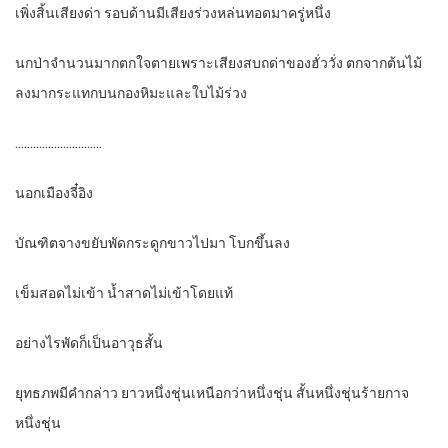
เพิ่งสิ้นเสียงด่า รอบด้านมีเสียงร่วงหล่นทอดมาครู่หนึ่ง
นกป่าจำนวนมากตกใจตายเพราะเสียงสบถด่าของฮั่ววั่ง ตกจากต้นไม้
ลงมากระแทกบนกองหิมะและใบไม้ร่วง
………………………..
นอกเมืองจี๋อิง
บัณฑิตจางขยับพัดกระดูกขาวไปมา โบกขึ้นลง
เข็มสอดไม่เข้า น้ำสาดไม่เข้าโดยแท้
อย่างไรพัดก็เป็นอาวุธสั้น
ยุทธภพมีคำกล่าว ยาวหนึ่งชุ่นเหนือกว่าหนึ่งชุ่น สั้นหนึ่งชุ่นร้ายกาจ
หนึ่งชุ่น